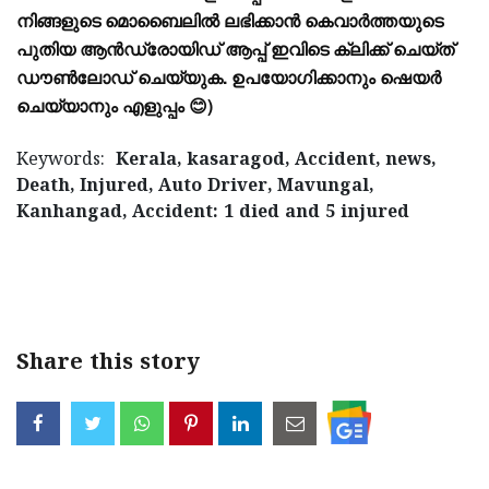
നിങ്ങളുടെ മൊബൈലിൽ ലഭിക്കാൻ കെവാർത്തയുടെ
പുതിയ ആൻഡ്രോയിഡ് ആപ്പ് ഇവിടെ ക്ലിക്ക് ചെയ്ത്
ഡൗൺലോഡ് ചെയ്യുക. ഉപയോഗിക്കാനും ഷെയർ
ചെയ്യാനും എളുപ്പം 😊)
Keywords:
Kerala, kasaragod, Accident, news,
Death, Injured, Auto Driver, Mavungal,
Kanhangad, Accident: 1 died and 5 injured
< !- START disable copy paste -->
Share this story