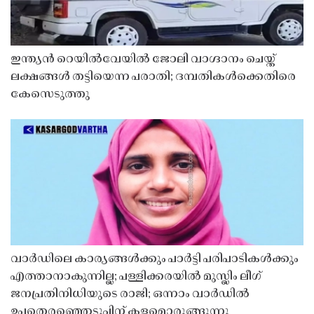
ഇന്ത്യൻ റെയിൽവേയിൽ ജോലി വാഗ്ദാനം ചെയ്ത്
ലക്ഷങ്ങൾ തട്ടിയെന്ന പരാതി; ദമ്പതികൾക്കെതിരെ
കേസെടുത്തു
വാർഡിലെ കാര്യങ്ങൾക്കും പാർട്ടി പരിപാടികൾക്കും
എത്താനാകുന്നില്ല; പള്ളിക്കരയിൽ മുസ്ലിം ലീഗ്
ജനപ്രതിനിധിയുടെ രാജി; ഒന്നാം വാർഡിൽ
ഉപതെരഞ്ഞെടുപ്പിന് കളമൊരുങ്ങുന്നു