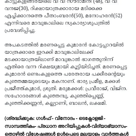
കാട്ടുകുളങ്ങരയിലെ വി വി സൗദാമിനി (48), വി വി
വനജ(30), റിക്ഷായാത്രക്കാരായ മടിക്കൈ
എച്ചിക്കാനത്തെ പീതാംബരന്‍(50), മനോഹരന്‍(52)
എന്നിവരെ മാവുങ്കാലിലെ സ്വകാര്യാശുപത്രില്‍
പ്രവേശിപ്പിച്ചു.
അപകടത്തില്‍ മരണപ്പെട്ട കുമാരന്‍ കോട്ടപ്പാറയില്‍
യാത്രക്കാരെ ഇറക്കി മാവുങ്കാലിലേക്ക്
മടക്കായാത്രയിലാണ് മാവുങ്കാല്‍ ഭാഗത്തുനിന്ന്
എതിരെ വന്ന റിക്ഷയുമായി കൂട്ടിയിടിച്ചത്. മരണപ്പെട്ട
കുമാരന്‍ ഒണ്ടംകുളത്തെ പരേതരായ പക്കീരന്റെയും
കുഞ്ഞമ്മയുടെയും മകനാണ്. ഭാര്യ പ്രമീള, മക്കള്‍
പ്രജീത്ത്കുമാര്‍, ശ്രുതി. മരുമക്കള്‍: പ്രവീരാജ്, വിജിന.
സഹോദരങ്ങള്‍ കുഞ്ഞമ്പു, കുഞ്ഞിപ്പെണ്ണ്,
കുഞ്ഞിക്കണ്ണന്‍, കല്ല്യാണി, ബാലന്‍, ലക്ഷമി.
(ശ്രദ്ധിക്കുക: ഗൾഫ് - വിനോദം - ടെക്നോളജി -
സാമ്പത്തികം- പ്രധാന അറിയിപ്പുകൾ-വിദ്യാഭ്യാസം-
തൊഴിൽ വിശേഷങ്ങൾ ഉൾപ്പെടെ മലയാളം വാർത്തകൾ