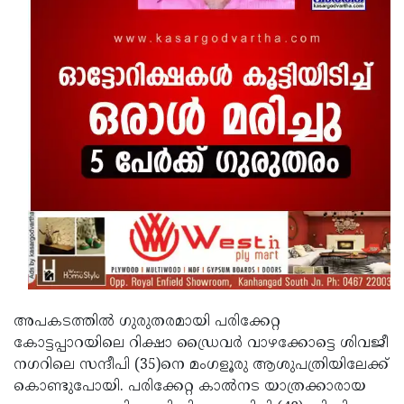
Updates
Assembly
Kerala
Polls
Local
Look
Body
Back
Election
2025
അപകടത്തില്‍ ഗുരുതരമായി പരിക്കേറ്റ
കോട്ടപ്പാറയിലെ റിക്ഷാ ഡ്രൈവര്‍ വാഴക്കോട്ടെ ശിവജീ
നഗറിലെ സന്ദീപി (35)നെ മംഗളൂരു ആശുപത്രിയിലേക്ക്
കൊണ്ടുപോയി. പരിക്കേറ്റ കാല്‍നട യാത്രക്കാരായ