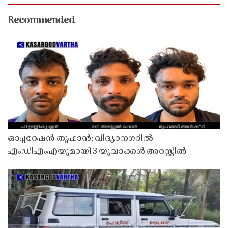
Recommended
ഓപ്പറേഷൻ തൂഫാൻ; വിദ്യാനഗറിൽ
എംഡിഎംഎയുമായി 3 യുവാക്കൾ അറസ്റ്റിൽ