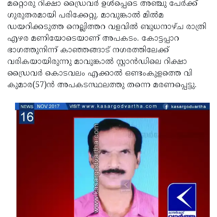
Election
മറ്റൊരു റിക്ഷാ ഡ്രൈവര്‍ ഉള്‍പ്പെടെ അഞ്ചു പേര്‍ക്ക്
Maha
ഗുരുതരമായി പരിക്കേറ്റു. മാവുങ്കാല്‍ മില്‍മ
Shivarathri
International
ഡയറിക്കടുത്ത നെല്ലിത്തറ വളവില്‍ ബുധനാഴ്ച രാത്രി
Women's
എഴര മണിയോടെയാണ് അപകടം. കോട്ടപ്പാറ
Anti-
ഭാഗത്തുനിന്ന് കാഞ്ഞങ്ങാട് നഗരത്തിലേക്ക്
Day
Drug
Attukal
വരികയായിരുന്നു മാവുങ്കാല്‍ സ്റ്റാന്‍ഡിലെ റിക്ഷാ
Campaign
Pongala
ഡ്രൈവര്‍ കൊടവലം എക്കാല്‍ ഒണ്ടംകുളത്തെ വി
Holi
കുമാര(57)ന്‍ അപകടസ്ഥലത്തു തന്നെ മരണപ്പെട്ടു.
2025
2025
IPL
2025
Eid
Al-
Waqf
Fitr
Bill
Vishu
2025
Controversy
Festival
Good
2025
Friday
Easter
Observance
Sunday
By-
2025
2025
Election
Bihar