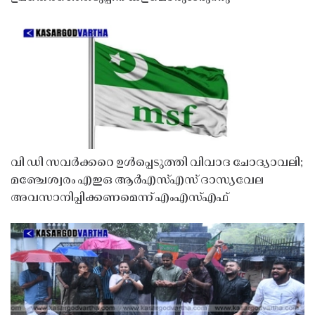
വി ഡി സവർക്കറെ ഉൾപ്പെടുത്തി വിവാദ ചോദ്യാവലി;
മഞ്ചേശ്വരം എഇഒ ആർഎസ്എസ് ദാസ്യവേല
അവസാനിപ്പിക്കണമെന്ന് എംഎസ്എഫ്