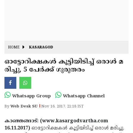
Fitr
May
Day
Eid
Al
Independence
Ad'ha
Day
Onam
HOME
KASARAGOD
J&K
State
ഓട്ടോറിക്ഷകള്‍ കൂട്ടിയിടിച്ച് ഒരാള്‍ മ
Haryana
രിച്ചു, 5 പേര്‍ക്ക് ഗുരുതരം
Assembly
State
Diwali
Elections
Assembly
Christmas
Elections
New-
Whatsapp Group
Whatsapp Channel
Year
Republic
By
Web Desk SU
Nov 16, 2017, 21:18 IST
Day
Budget
കാഞ്ഞങ്ങാട്: (www.kasargodvartha.com
Delhi
16.11.2017)
ഓട്ടോറിക്ഷകള്‍ കൂട്ടിയിടിച്ച് ഒരാള്‍ മരിച്ചു.