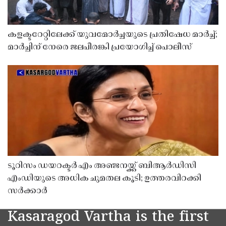
കളക്ടറേറ്റിലേക്ക് യുവമോർച്ചയുടെ പ്രതിഷേധ മാർച്ച്;
മാർച്ചിന് നേരെ ജലപീരങ്കി പ്രയോഗിച്ച് പൊലീസ്
ടൂറിസം ഡയറക്ടർ എം അഞ്ജനയ്ക്ക് ബിആർഡിസി
എംഡിയുടെ അധിക ചുമതല കൂടി; ഉത്തരവിറക്കി
സർക്കാർ
Kasaragod Vartha is the first