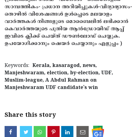
സാമ്പത്തികം- പ്രധാന അറിയിപ്പുകൾ-വിദ്യാഭ്യാസം-
തൊഴിൽ വിശേഷങ്ങൾ ഉൾപ്പെടെ മലയാളം
വാർത്തകൾ നിങ്ങളുടെ മൊബൈലിൽ ലഭിക്കാൻ
കെവാർത്തയുടെ പുതിയ ആൻഡ്രോയിഡ് ആപ്പ്
ഇവിടെ ക്ലിക്ക് ചെയ്ത് ഡൗൺലോഡ് ചെയ്യുക.
ഉപയോഗിക്കാനും ഷെയർ ചെയ്യാനും എളുപ്പം )
Keywords:
Kerala, kasaragod, news,
Manjeshwaram, election, by-election, UDF,
Muslim-league, A Abdul Rahman on
Manjeshwaram UDF candidate's win
Share this story