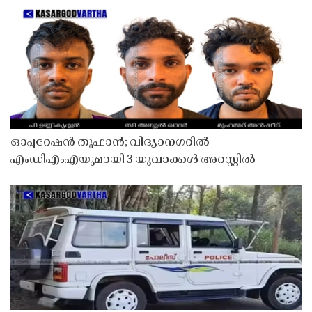
ഓപ്പറേഷൻ തൂഫാൻ; വിദ്യാനഗറിൽ
എംഡിഎംഎയുമായി 3 യുവാക്കൾ അറസ്റ്റിൽ