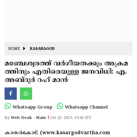
Fitr
May
Day
Eid
Al
Independence
Ad'ha
Day
Onam
HOME
KASARAGOD
J&K
State
മഞ്ചേശ്വരത്ത് വര്‍ഗീയതക്കും അക്രമ
Haryana
ത്തിനും എതിരെയുള്ള ജനവിധി: എ.
Assembly
State
Diwali
അബ്ദുര്‍ റഹ് മാന്‍
Elections
Assembly
Christmas
Elections
New-
Year
Republic
Whatsapp Group
Whatsapp Channel
Day
Budget
By
Web Desk - Main
Oct 25, 2019, 19:45 IST
Delhi
കാസര്‍കോട്: (www.kasargodvartha.com