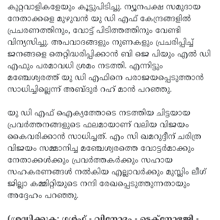
കുറ്റവാളികളേയും കൂട്ടുപിടിച്ചു. ന്യൂനപക്ഷ സമുദായ
നേതാക്കളെ മുഴുവന്‍ യു ഡി എഫ് കേന്ദ്രങ്ങളില്‍
പ്രചരണത്തിനും, വോട്ട് പിടിത്തത്തിനും വേണ്ടി
വിന്യസിച്ചു. അപവാദങ്ങളും നുണകളും പ്രചരിപ്പിച്ച്
ജനങ്ങളെ തെറ്റിദ്ധരിപ്പിക്കാന്‍ ബി ജെ പിയും എല്‍ ഡി
എഫും പരമാവധി ശ്രമം നടത്തി. എന്നിട്ടും
മഞ്ചേശ്വരത്ത് യു ഡി എഫിനെ പരാജയപ്പെടുത്താന്‍
സാധിച്ചില്ലെന്ന് അബ്ദുര്‍ റഹ് മാന്‍ പറഞ്ഞു.
യു ഡി എഫ് ഐക്യത്തോടെ നടത്തിയ ചിട്ടയായ
പ്രവര്‍ത്തനങ്ങളുടെ ഫലമായാണ് വലിയ വിജയം
കൈവരിക്കാന്‍ സാധിച്ചത്. എം സി ഖമറുദ്ദീന് ചരിത്ര
വിജയം സമ്മാനിച്ച മഞ്ചേശ്വരത്തെ വോട്ടര്‍മാക്കും
നേതാക്കള്‍ക്കും പ്രവര്‍ത്തകര്‍ക്കും സഹായ
സഹകരണങ്ങള്‍ നല്‍കിയ എല്ലാവര്‍ക്കും മുസ്ലിം ലീഗ്
ജില്ലാ കമ്മിറ്റിയുടെ നന്ദി രേഖപ്പെടുത്തുന്നതായും
അദ്ദേഹം പറഞ്ഞു.
(ശ്രദ്ധിക്കുക: ഗൾഫ് - വിനോദം - ടെക്നോളജി -