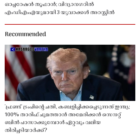
ഓപ്പറേഷൻ തൂഫാൻ; വിദ്യാനഗറിൽ
എംഡിഎംഎയുമായി 3 യുവാക്കൾ അറസ്റ്റിൽ
Recommended
'ഫ്രണ്ട്' ട്രംപിന്റെ ചതി, കബളിപ്പിക്കപ്പെടുന്നത് ഇന്ത്യ;
100% താരിഫ് ചുമത്താൻ അമേരിക്കൻ സെനറ്റ്
ബിൽ പാസാക്കുമ്പോൾ ഏറ്റവും വലിയ
തിരിച്ചടിയാർക്ക്?