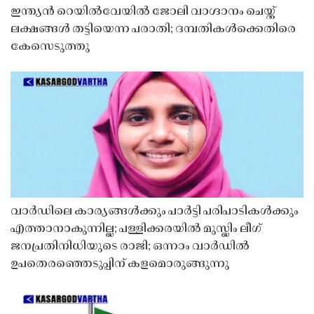
ഇന്ത്യൻ റെയിൽവേയിൽ ജോലി വാഗ്ദാനം ചെയ്ത്
ലക്ഷങ്ങൾ തട്ടിയെന്ന പരാതി; ദമ്പതികൾക്കെതിരെ
കേസെടുത്തു
വാർഡിലെ കാര്യങ്ങൾക്കും പാർട്ടി പരിപാടികൾക്കും
എത്താനാകുന്നില്ല; പള്ളിക്കരയിൽ മുസ്ലിം ലീഗ്
ജനപ്രതിനിധിയുടെ രാജി; ഒന്നാം വാർഡിൽ
ഉപതെരഞ്ഞെടുപ്പിന് കളമൊരുങ്ങുന്നു