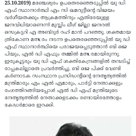
Election
Maha
25.10.2019)
മഞ്ചേശ്വരം ഉപതെരഞ്ഞെടുപ്പില്‍ യു ഡി
എഫ് സ്ഥാനാര്‍ത്ഥി എം സി ഖമറുദ്ദീന്റെ വിജയം
Shivarathri
International
വര്‍ഗീയതക്കും ആക്രമത്തിനും എതിരേയുള്ള
Women's
Anti-
ജനവിധിയാണെന്ന് മുസ്ലിം ലീഗ് ജില്ലാ ജനറല്‍
സെക്രട്ടറി എ അബ്ദുര്‍ റഹ് മാന്‍ പറഞ്ഞു. ശക്തമായ
Day
Drug
Attukal
ത്രികോണ മത്സരം നടന്ന ഉപതെരഞ്ഞെടുപ്പില്‍ യു ഡി
Campaign
Pongala
Holi
എഫ് സ്ഥാനാര്‍ത്ഥിയെ പരാജയപ്പെടുത്താന്‍ ബി ജെ
പിയും, എല്‍ ഡി എഫും തമ്മില്‍ മത്സരമായിരുന്നു.
2025
2025
IPL
ഇരുകൂട്ടരും യു ഡി എഫ് ശക്തികേന്ദ്രങ്ങളില്‍ തമ്പടിച്ച്
2025
Eid
രാപ്പകലില്ലാതെ പ്രവര്‍ത്തിച്ചു. ബി ജെ പിക്ക് വേണ്ടി
കര്‍ണാടക സംസ്ഥാന പ്രസിഡന്റിന്റെ നേതൃത്വത്തില്‍
Al-
Waqf
മന്ത്രിമാരും എം എല്‍ എമാരും, പാര്‍ട്ടി നേതാക്കളും
Fitr
Bill
Vishu
രംഗത്തിറങ്ങിയപ്പോള്‍ എല്‍ ഡി എഫ് മന്ത്രിയുടെ
നേതൃത്വത്തില്‍ നേതാക്കളടക്കം രണ്ടായിരത്തോളം
2025
Controversy
Festival
Good
കേഡര്‍മാരെ ഇറക്കി.
2025
Friday
Easter
Observance
Sunday
By-
2025
2025
Election
Bihar