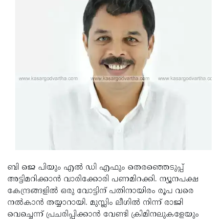
Updates
Assembly
Kerala
Polls
Local
Look
Body
Back
Election
2025
ബി ജെ പിയും എല്‍ ഡി എഫും തെരഞ്ഞെടുപ്പ്
അട്ടിമറിക്കാന്‍ വാരിക്കോരി പണമിറക്കി. ന്യൂനപക്ഷ
കേന്ദ്രങ്ങളില്‍ ഒരു വോട്ടിന് പതിനായിരം രൂപ വരെ
നല്‍കാന്‍ തയ്യാറായി. മുസ്ലിം ലീഗില്‍ നിന്ന് രാജി
വെച്ചെന്ന് പ്രചരിപ്പിക്കാന്‍ വേണ്ടി ക്രിമിനലുകളേയും