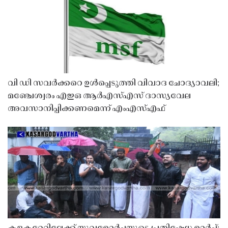
വി ഡി സവർക്കറെ ഉൾപ്പെടുത്തി വിവാദ ചോദ്യാവലി;
മഞ്ചേശ്വരം എഇഒ ആർഎസ്എസ് ദാസ്യവേല
അവസാനിപ്പിക്കണമെന്ന് എംഎസ്എഫ്