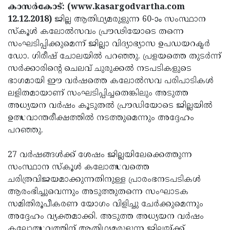
Election
Maha
കാസര്‍കോട്: (www.kasargodvartha.com
12.12.2018)
ജില്ല ആതിഥ്യമരുളുന്ന 60-ാം സംസ്ഥാന
Shivarathri
International
സ്‌കൂള്‍ കലോല്‍സവം പ്രൗഢിയോടെ തന്നെ
Women's
Anti-
സംഘടിപ്പിക്കുമെന്ന് ജില്ലാ വിദ്യാഭ്യാസ ഉപഡയറക്ടര്‍
ഡോ. ഗിരീഷ് ചോലയില്‍ പറഞ്ഞു. പ്രളയത്തെ തുടര്‍ന്ന്
Day
Drug
Attukal
സര്‍ക്കാരിന്റെ ചെലവ് ചുരുക്കല്‍ നടപടികളുടെ
Campaign
Pongala
Holi
ഭാഗമായി ഈ വര്‍ഷത്തെ കലോല്‍സവ പരിപാടികള്‍
ലളിതമായാണ് സംഘടിപ്പിച്ചതെങ്കിലും അടുത്ത
2025
2025
IPL
അധ്യയന വര്‍ഷം കൂടുതല്‍ പ്രൗഡിയോടെ ജില്ലയില്‍
2025
Eid
ഉത്സവാന്തരീക്ഷത്തില്‍ നടത്തുമെന്നും അദ്ദേഹം
പറഞ്ഞു.
Al-
Waqf
Fitr
Bill
Vishu
27 വര്‍ഷങ്ങള്‍ക്ക് ശേഷം ജില്ലയിലേക്കെത്തുന്ന
സംസ്ഥാന സ്‌കൂള്‍ കലോത്സവത്തെ
2025
Controversy
Festival
Good
ചരിത്രവിജയമാക്കുന്നതിനുള്ള പ്രാരംഭനടപടികള്‍
2025
Friday
Easter
ആരംഭിച്ചുവെന്നും അടുത്തുതന്നെ സംഘാടക
സമിതിരൂപീകരണ യോഗം വിളിച്ചു ചേര്‍ക്കുമെന്നും
Observance
Sunday
By-
അദ്ദേഹം വ്യക്തമാക്കി. അടുത്ത അധ്യയന വര്‍ഷം
2025
2025
Election
Bihar
കലോത്സവത്തിന് ആതിഥ്യമരുളുന്ന ജില്ലയ്ക്ക്