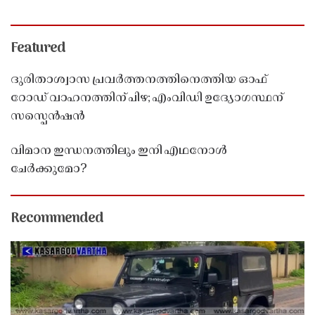
Featured
ദുരിതാശ്വാസ പ്രവർത്തനത്തിനെത്തിയ ഓഫ്
റോഡ് വാഹനത്തിന് പിഴ; എംവിഡി ഉദ്യോഗസ്ഥന്
സസ്പെൻഷൻ
വിമാന ഇന്ധനത്തിലും ഇനി എഥനോൾ
ചേർക്കുമോ?
Recommended