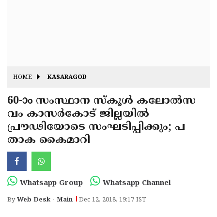
Fitr
May
Day
Eid
Al
Independence
Ad'ha
Day
Onam
HOME
KASARAGOD
J&K
State
60-ാം സംസ്ഥാന സ്‌കൂള്‍ കലോല്‍സ
Haryana
വം കാസര്‍കോട് ജില്ലയില്‍
Assembly
State
Diwali
പ്രൗഢിയോടെ സംഘടിപ്പിക്കും; പ
Elections
Assembly
Christmas
താക കൈമാറി
Elections
New-
Year
Republic
Whatsapp Group
Whatsapp Channel
Day
Budget
By
Web Desk - Main
Dec 12, 2018, 19:17 IST
Delhi