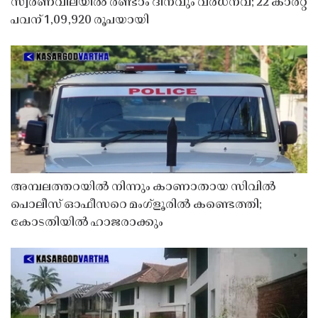
സ്വർണവിലയിൽ രണ്ടാം ദിനവും വർധനവ്; 22 കാരറ്റ്
പവന് 1,09,920 രൂപയായി
അമ്പലത്തറയിൽ നിന്നും കാണാതായ സിവിൽ
പൊലീസ് ഓഫീസറെ മംഗ്ളൂരിൽ കണ്ടെത്തി;
കോടതിയിൽ ഹാജരാക്കും