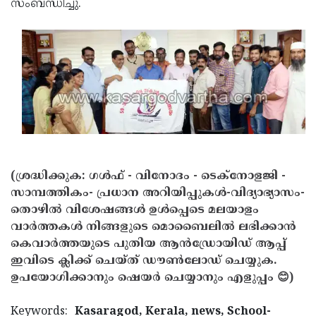
സംബന്ധിച്ചു.
(ശ്രദ്ധിക്കുക: ഗൾഫ് - വിനോദം - ടെക്നോളജി -
സാമ്പത്തികം- പ്രധാന അറിയിപ്പുകൾ-വിദ്യാഭ്യാസം-
തൊഴിൽ വിശേഷങ്ങൾ ഉൾപ്പെടെ മലയാളം
വാർത്തകൾ നിങ്ങളുടെ മൊബൈലിൽ ലഭിക്കാൻ
കെവാർത്തയുടെ പുതിയ ആൻഡ്രോയിഡ് ആപ്പ്
ഇവിടെ ക്ലിക്ക് ചെയ്ത് ഡൗൺലോഡ് ചെയ്യുക.
ഉപയോഗിക്കാനും ഷെയർ ചെയ്യാനും എളുപ്പം 😊)
Keywords:
Kasaragod, Kerala, news, School-