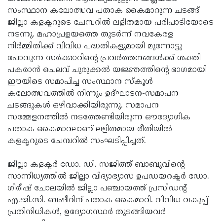
സംസ്ഥാന കലോത്സവ പതാക കൈമാറുന്ന ചടങ്ങ്
Updates
Assembly
Kerala
ജില്ലാ കളക്ടറുടെ ചേമ്പറില്‍ ലളിതമായ പരിപാടിയോടെ
Polls
Local
Look
നടന്നു. മഹാപ്രളയത്തെ തുടര്‍ന്ന് നവകേരള
നിര്‍മ്മിതിക്ക് വിവിധ പദ്ധതികളുമായി മുന്നോട്ടു
Body
Back
പോവുന്ന സര്‍ക്കാറിന്റെ പ്രവര്‍ത്തനങ്ങള്‍ക്ക് ശക്തി
Election
2025
പകരാന്‍ ചെലവ് ചുരുക്കല്‍ യജ്ഞത്തിന്റെ ഭാഗമായി
ഈയിടെ സമാപിച്ച സംസ്ഥാന സ്‌കൂള്‍
കലോത്സവത്തില്‍ നിന്നും ഉദ്ഘാടന-സമാപന
ചടങ്ങുകള്‍ ഒഴിവാക്കിയിരുന്നു. സമാപന
സമ്മേളനത്തില്‍ നടത്തേണ്ടിയിരുന്ന ഔദ്യോഗിക
പതാക കൈമാറലാണ് ലളിതമായ രീതിയില്‍
കളക്ടറുടെ ചേമ്പറില്‍ സംഘടിപ്പിച്ചത്.
ജില്ലാ കളക്ടര്‍ ഡോ. ഡി. സജിത്ത് ബാബുവിന്റെ
സാന്നിധ്യത്തില്‍ ജില്ലാ വിദ്യാഭ്യാസ ഉപഡയറക്ടര്‍ ഡോ.
ഗിരീഷ് ചോലയില്‍ ജില്ലാ പഞ്ചായത്ത് പ്രസിഡന്റ്
എ.ജി.സി. ബഷീറിന് പതാക കൈമാറി. വിവിധ വകുപ്പ്
പ്രതിനിധികള്‍, ഉദ്യോഗസ്ഥര്‍ തുടങ്ങിയവര്‍