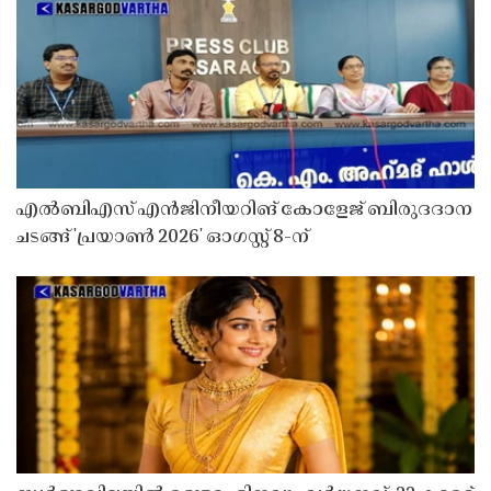
എൽബിഎസ് എൻജിനീയറിങ് കോളേജ് ബിരുദദാന
ചടങ്ങ് 'പ്രയാൺ 2026' ഓഗസ്റ്റ് 8-ന്