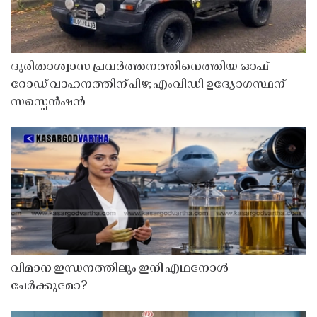
ദുരിതാശ്വാസ പ്രവർത്തനത്തിനെത്തിയ ഓഫ്
റോഡ് വാഹനത്തിന് പിഴ; എംവിഡി ഉദ്യോഗസ്ഥന്
സസ്പെൻഷൻ
വിമാന ഇന്ധനത്തിലും ഇനി എഥനോൾ
ചേർക്കുമോ?