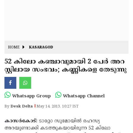
Fitr
May
Day
Eid
Al
Independence
Ad'ha
Day
Onam
HOME
KASARAGOD
J&K
State
52 കിലോ കഞ്ചാവുമായി 2 പേര്‍ അറ
Haryana
സ്റ്റിലായ സംഭവം; കണ്ണികളെ തേടുന്നു
Assembly
State
Diwali
Elections
Assembly
Christmas
Elections
New-
Whatsapp Group
Whatsapp Channel
Year
Republic
By
Desk Delta
May 14, 2013, 10:27 IST
Day
Budget
കാസര്‍കോട്:
ടാറ്റോ സുമോയില്‍ രഹസ്യ
Delhi
അറയുണ്ടാക്കി കടത്തുകയായിരുന്ന 52 കിലോ