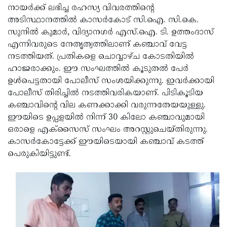
നായര്‍ക്ക് ലഭിച്ച രഹസ്യ വിവരത്തിന്റെ
Updates
Assembly
Kerala
അടിസ്ഥാനത്തില്‍ കാസര്‍കോട് സി.ഐ. സി.കെ.
Polls
Local
സുനില്‍ കുമാര്‍, വിദ്യാനഗര്‍ എസ്.ഐ. ടി. ഉത്തംദാസ്
Look
എന്നിവരുടെ നേതൃത്വത്തിലാണ് കഞ്ചാവ് വേട്ട
Body
Back
നടത്തിയത്. പ്രതികളെ ചൊവ്വാഴ്ച കോടതിയില്‍
Election
2025
ഹാജരാക്കും. ഈ സംഘത്തില്‍ കൂടുതല്‍ പേര്‍
ഉള്‍പെട്ടതായി പോലീസ് സംശയിക്കുന്നു. ഇവര്‍ക്കായി
പോലീസ് തിരിച്ചില്‍ നടത്തിവരികയാണ്. പിടികൂടിയ
കഞ്ചാവിന്റെ വില കണക്കാക്കി വരുന്നതേയയുള്ളു.
ഈയിടെ ഉപ്പളയില്‍ നിന്ന് 30 കിലോ കഞ്ചാവുമായി
ഒരാളെ എക്‌സൈസ് സംഘം അറസ്റ്റുചെയ്തിരുന്നു.
കാസര്‍കോട്ടേക്ക് ഈയിടെയായി കഞ്ചാവ് കടത്ത്
പെരുകിയിട്ടുണ്ട്.