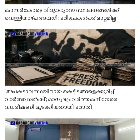
കാസർകോട്ടെ വിദ്യാഭ്യാസ സ്ഥാപനങ്ങൾക്ക്
വെള്ളിയാഴ്ച അവധി; പരീക്ഷകൾക്ക് മാറ്റമില്ല
'അപകടാവസ്ഥയിലായ കെട്ടിടങ്ങളെക്കുറിച്ച്
വാർത്ത നൽകി'; മാധ്യമപ്രവർത്തകന് നേരെ
വധഭീഷണി മുഴക്കിയതായി പരാതി