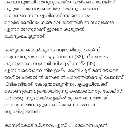
Election
കഞ്ചാവുമായി അറസ്റ്റുചെയ്ത പ്രതികളെ പോലീസ്
Maha
കൂടുതല്‍ ചോദ്യംചെയ്തു വരുന്നു. കഞ്ചാവ്
Shivarathri
International
കൊണ്ടുവന്നത് എവിടെനിന്നാണെന്നും
Women's
മറ്റാര്‍ക്കെങ്കിലും കഞ്ചാവ് കടത്തില്‍ ബന്ധമുണ്ടോ
Anti-
എന്നറിയാനുമാണ് ഇവരെ കൂടുതല്‍
Day
Drug
Attukal
ചോദ്യംചെയ്യുന്നത്.
Campaign
Pongala
Holi
കോട്ടയം പൊന്‍കുന്നം സ്വദേശിയും ടാക്‌സി
2025
2025
IPL
ഡ്രൈവറുമായ കെ.എ. നവാസ് (32), നീലേശ്വരം
2025
കുന്നുംകൈ സ്വദേശി സി.എച്ച്. സലീം (32)
Eid
എന്നിവരെയാണ് തിങ്കളാഴ്ച രാത്രി എട്ട് മണിയോടെ
Al-
Waqf
ദേശീയ പാതയില്‍ തെക്കില്‍ പാലത്തില്‍വെച്ച് പോലീസ്
Fitr
Bill
പിടികൂടിയത്. കോട്ടയത്തുനിന്നും ഉപ്പളയിലേക്ക്
Vishu
കൊണ്ടുപോവുകയായിരുന്നു കഞ്ചാവെന്നും പോലീസ്
2025
Controversy
Festival
Good
പറഞ്ഞു. സുമോയ്ക്കുള്ളില്‍ മുകള്‍ ഭാഗത്തായി
2025
Friday
പ്രത്യേക അറകളുണ്ടാക്കിയാണ് കഞ്ചാവ്
Easter
സൂക്ഷിച്ചിരുന്നത്.
Observance
Sunday
By-
2025
2025
Election
കാസര്‍കോട് ഡി.വൈ.എസ്.പി. മോഹനചന്ദ്രന്‍
Bihar