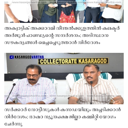
അക്വാട്ടിക് അക്കാദമി നീന്തൽക്കുളത്തിൽ കലക്ടർ
അർജുൻ പാണ്ഡ്യൻ്റെ സന്ദർശനം; അടിസ്ഥാന
സൗകര്യങ്ങൾ മെച്ചപ്പെടുത്താൻ നിർദേശം
സർക്കാർ നോട്ടീസുകൾ കന്നഡയിലും അച്ചടിക്കാൻ
നിർദേശം; ഭാഷാ ന്യൂനപക്ഷ ജില്ലാ കമ്മിറ്റി യോഗം
ചേർന്നു