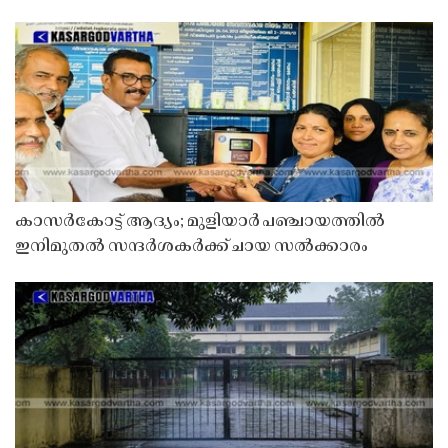
കാസർകോട്ട് ആദ്യം; മുളിയാർ പഞ്ചായത്തിൽ
ഇനിമുതൽ സന്ദർശകർക്ക് ചായ സൽക്കാരം