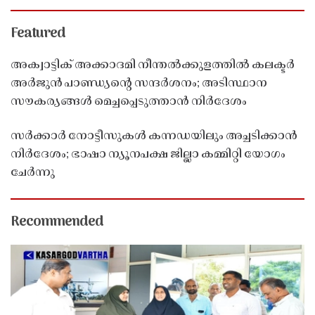
Featured
അക്വാട്ടിക് അക്കാദമി നീന്തൽക്കുളത്തിൽ കലക്ടർ
അർജുൻ പാണ്ഡ്യൻ്റെ സന്ദർശനം; അടിസ്ഥാന
സൗകര്യങ്ങൾ മെച്ചപ്പെടുത്താൻ നിർദേശം
സർക്കാർ നോട്ടീസുകൾ കന്നഡയിലും അച്ചടിക്കാൻ
നിർദേശം; ഭാഷാ ന്യൂനപക്ഷ ജില്ലാ കമ്മിറ്റി യോഗം
ചേർന്നു
Recommended