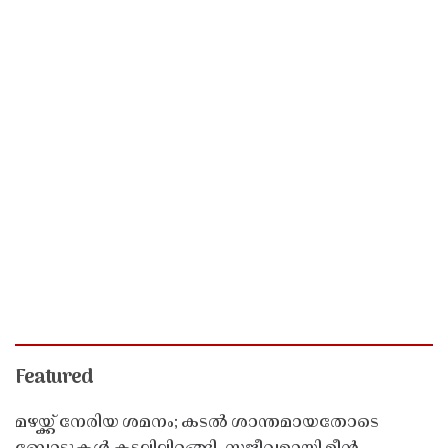
Featured
മഴയ്ക്ക് നേരിയ ശമനം; കടൽ ശാന്തമായതോടെ