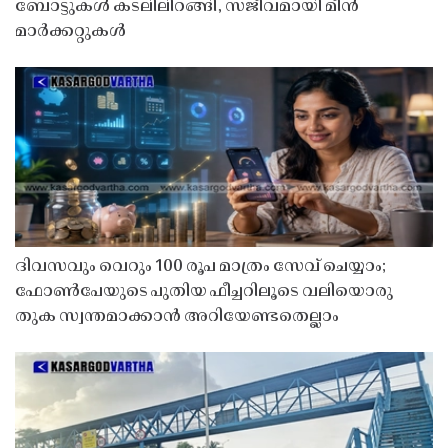
ബോട്ടുകൾ കടലിലിറങ്ങി, സജീവമായി മീൻ
മാർക്കറ്റുകൾ
ദിവസവും വെറും 100 രൂപ മാത്രം സേവ് ചെയ്യാം;
ഫോൺപേയുടെ പുതിയ ഫീച്ചറിലൂടെ വലിയൊരു
തുക സ്വന്തമാക്കാൻ അറിയേണ്ടതെല്ലാം