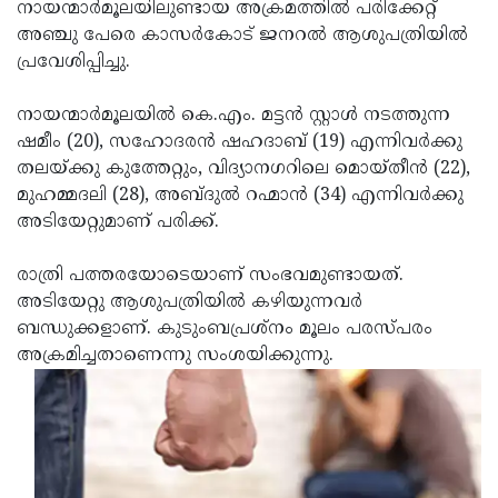
Election
നായന്മാര്‍മൂലയിലുണ്ടായ അക്രമത്തില്‍ പരിക്കേറ്റ്
Maha
അഞ്ചു പേരെ കാസര്‍കോട് ജനറല്‍ ആശുപത്രിയില്‍
Shivarathri
International
പ്രവേശിപ്പിച്ചു.
Women's
Anti-
നായന്മാര്‍മൂലയില്‍ കെ.എം. മട്ടന്‍ സ്റ്റാള്‍ നടത്തുന്ന
Day
Drug
Attukal
ഷമീം (20), സഹോദരന്‍ ഷഹദാബ് (19) എന്നിവര്‍ക്കു
Campaign
Pongala
തലയ്ക്കു കുത്തേറ്റും, വിദ്യാനഗറിലെ മൊയ്തീന്‍ (22),
Holi
മുഹമ്മദലി (28), അബ്ദുല്‍ റഹ്മാന്‍ (34) എന്നിവര്‍ക്കു
2025
2025
IPL
അടിയേറ്റുമാണ് പരിക്ക്.
2025
Eid
രാത്രി പത്തരയോടെയാണ് സംഭവമുണ്ടായത്.
Al-
Waqf
അടിയേറ്റു ആശുപത്രിയില്‍ കഴിയുന്നവര്‍
Fitr
Bill
ബന്ധുക്കളാണ്. കുടുംബപ്രശ്‌നം മൂലം പരസ്പരം
Vishu
അക്രമിച്ചതാണെന്നു സംശയിക്കുന്നു.
2025
Controversy
Festival
Good
2025
Friday
Easter
Observance
Sunday
By-
2025
2025
Election
Bihar