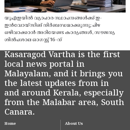
യുഎഇയിൽ വ്യാപാര സ്ഥാപനങ്ങൾക്ക് ഇ-
ഇൻവോയ്സിങ് നിർബന്ധമാക്കുന്നു; പിഴ
ഒഴിവാക്കാൻ അറിയേണ്ട കാര്യങ്ങൾ, സൗജന്യ
ശിൽപശാല ഓഗസ്റ്റ് 16-ന്
Kasaragod Vartha is the first
local news portal in
Malayalam, and it brings you
the latest updates from in
and around Kerala, especially
from the Malabar area, South
Canara.
Home
About Us