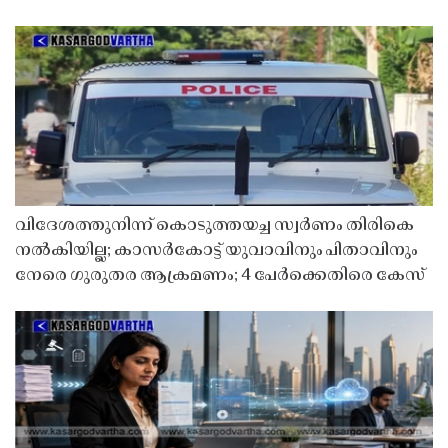
വിദേശത്തുനിന്ന് കൊടുത്തയച്ച സ്വർണം തിരികെ
നൽകിയില്ല; കാസർകോട്ട് യുവാവിനും പിതാവിനും
നേരെ ഗുരുതര ആക്രമണം; 4 പേർക്കെതിരെ കേസ്