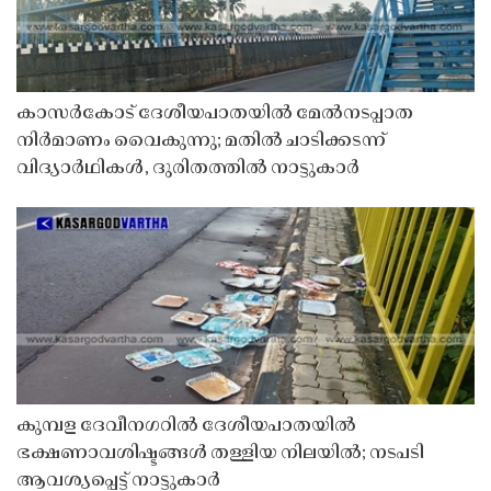
കാസർകോട് ദേശീയപാതയിൽ മേൽനടപ്പാത
നിർമാണം വൈകുന്നു; മതിൽ ചാടിക്കടന്ന്
വിദ്യാർഥികൾ, ദുരിതത്തിൽ നാട്ടുകാർ
കുമ്പള ദേവീനഗറിൽ ദേശീയപാതയിൽ
ഭക്ഷണാവശിഷ്ടങ്ങൾ തള്ളിയ നിലയിൽ; നടപടി
ആവശ്യപ്പെട്ട് നാട്ടുകാർ