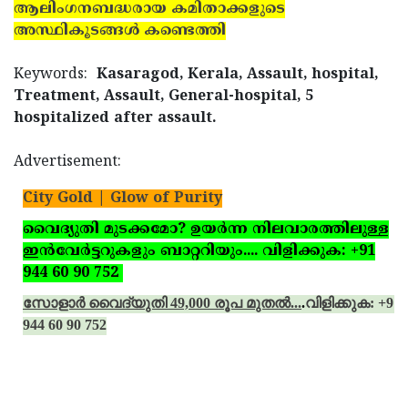
ആലിംഗനബദ്ധരായ കമിതാക്കളുടെ
അസ്ഥികൂടങ്ങള്‍ കണ്ടെത്തി
Keywords:
Kasaragod, Kerala, Assault, hospital,
Treatment, Assault, General-hospital, 5
hospitalized after assault.
Advertisement:
City Gold | Glow of Purity
വൈദ്യുതി മുടക്കമോ? ഉയര്‍ന്ന നിലവാരത്തിലുള്ള
ഇന്‍വേര്‍ട്ടറുകളും ബാറ്ററിയും.... വിളിക്കുക: +91
944 60 90 752
സോളാര്‍ വൈദ്യുതി 49,000 രൂപ മുതല്‍...
.
വിളിക്കുക: +91
944 60 90 752