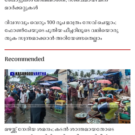
ബോട്ടുകൾ കടലിലിറങ്ങി, സജീവമായി മീൻ
മാർക്കറ്റുകൾ
ദിവസവും വെറും 100 രൂപ മാത്രം സേവ് ചെയ്യാം;
ഫോൺപേയുടെ പുതിയ ഫീച്ചറിലൂടെ വലിയൊരു
തുക സ്വന്തമാക്കാൻ അറിയേണ്ടതെല്ലാം
Recommended
മഴയ്ക്ക് നേരിയ ശമനം; കടൽ ശാന്തമായതോടെ