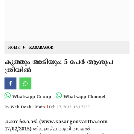
Fitr
May
Day
Eid
Al
Independence
Ad'ha
Day
Onam
HOME
KASARAGOD
J&K
State
കുത്തും അടിയും: 5 പേര്‍ ആശുപ
Haryana
ത്രിയില്‍
Assembly
State
Diwali
Elections
Assembly
Christmas
Elections
New-
Whatsapp Group
Whatsapp Channel
Year
Republic
By
Web Desk - Main
Feb 17, 2015, 15:17 IST
Day
Budget
കാസര്‍കോട്: (www.kasargodvartha.com
Delhi
17/02/2015)
തിങ്കളാഴ്ച രാത്രി തായല്‍