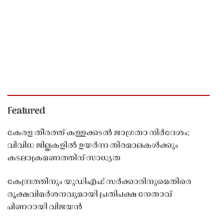
Featured
കേരള തീരത്ത് കള്ളക്കടൽ ജാഗ്രതാ നിർദേശം;
വിവിധ ജില്ലകളിൽ ഉയർന്ന തിരമാലകൾക്കും
കടലാക്രമണത്തിന് സാധ്യത
കേന്ദ്രത്തിനും യുഡിഎഫ് സർക്കാരിനുമെതിരെ
രൂക്ഷവിമർശനവുമായി പ്രതിപക്ഷ നേതാവ്
പിണറായി വിജയൻ