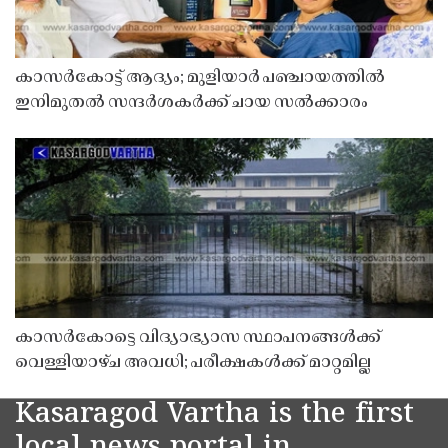
കാസർകോട്ട് ആദ്യം; മുളിയാർ പഞ്ചായത്തിൽ
ഇനിമുതൽ സന്ദർശകർക്ക് ചായ സൽക്കാരം
കാസർകോട്ടെ വിദ്യാഭ്യാസ സ്ഥാപനങ്ങൾക്ക്
വെള്ളിയാഴ്ച അവധി; പരീക്ഷകൾക്ക് മാറ്റമില്ല
Kasaragod Vartha is the first