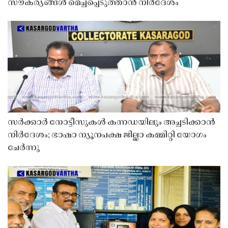
സൗകര്യങ്ങൾ മെച്ചപ്പെടുത്താൻ നിർദേശം
സർക്കാർ നോട്ടീസുകൾ കന്നഡയിലും അച്ചടിക്കാൻ
നിർദേശം; ഭാഷാ ന്യൂനപക്ഷ ജില്ലാ കമ്മിറ്റി യോഗം
ചേർന്നു