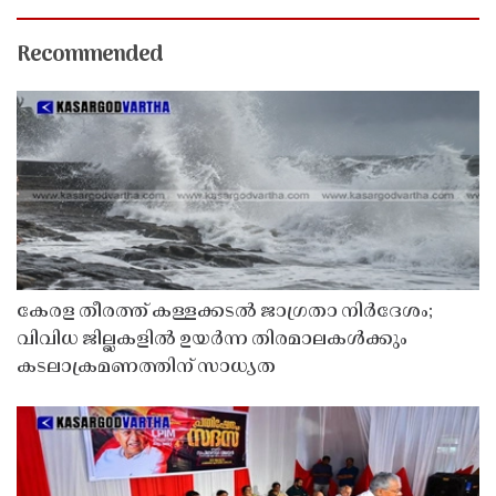
Recommended
കേരള തീരത്ത് കള്ളക്കടൽ ജാഗ്രതാ നിർദേശം;
വിവിധ ജില്ലകളിൽ ഉയർന്ന തിരമാലകൾക്കും
കടലാക്രമണത്തിന് സാധ്യത