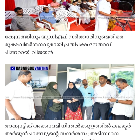
കേന്ദ്രത്തിനും യുഡിഎഫ് സർക്കാരിനുമെതിരെ
രൂക്ഷവിമർശനവുമായി പ്രതിപക്ഷ നേതാവ്
പിണറായി വിജയൻ
അക്വാട്ടിക് അക്കാദമി നീന്തൽക്കുളത്തിൽ കലക്ടർ
അർജുൻ പാണ്ഡ്യൻ്റെ സന്ദർശനം; അടിസ്ഥാന