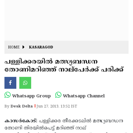
Fitr
May
Day
Eid
Al
Independence
Ad'ha
Day
Onam
HOME
KASARAGOD
J&K
State
പള്ളിക്കരയില്‍ മത്സ്യബന്ധന
Haryana
തോണിമറിഞ്ഞ് നാല്‌പേര്‍ക്ക് പരിക്ക്
Assembly
State
Diwali
Elections
Assembly
Christmas
Elections
New-
Whatsapp Group
Whatsapp Channel
Year
Republic
By
Desk Delta
Jun 27, 2013, 13:52 IST
Day
Budget
കാസര്‍കോട്:
പള്ളിക്കര തീരക്കടലില്‍ മത്സ്യബന്ധന
Delhi
തോണി തിരയില്‍പെട്ട് മറിഞ്ഞ് നാല്