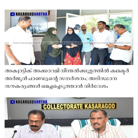
അക്വാട്ടിക് അക്കാദമി നീന്തൽക്കുളത്തിൽ കലക്ടർ
അർജുൻ പാണ്ഡ്യൻ്റെ സന്ദർശനം; അടിസ്ഥാന
സൗകര്യങ്ങൾ മെച്ചപ്പെടുത്താൻ നിർദേശം