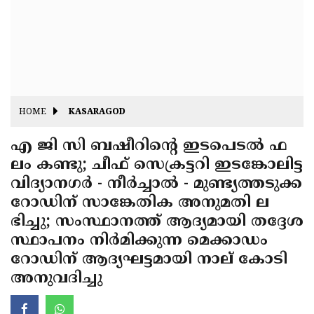
Fitr
May
Day
Eid
Al
Independence
Ad'ha
Day
Onam
HOME
KASARAGOD
J&K
State
എ ജി സി ബഷീറിന്റെ ഇടപെടല്‍ ഫ
Haryana
ലം കണ്ടു; ചീഫ് സെക്രട്ടറി ഇടങ്കോലിട്ട
Assembly
State
Diwali
വിദ്യാനഗര്‍ - നീര്‍ച്ചാല്‍ - മുണ്ട്യത്തടുക്ക
Elections
Assembly
Christmas
റോഡിന് സാങ്കേതിക അനുമതി ല
Elections
ഭിച്ചു; സംസ്ഥാനത്ത് ആദ്യമായി തദ്ദേശ
New-
സ്ഥാപനം നിര്‍മിക്കുന്ന മെക്കാഡം
Year
Republic
റോഡിന് ആദ്യഘട്ടമായി നാല് കോടി
Day
Budget
അനുവദിച്ചു
Delhi