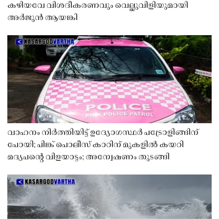
കഴിയവേ വിശദീകരണവും വെല്ലുവിളിയുമായി
അർജുൻ ആയങ്കി
വാഹനം നിർത്തിയിട്ട് ഉദ്യോഗസ്ഥർ പട്രോളിങ്ങിന്
പോയി; പിങ്ക് പൊലീസ് കാറിന് മുകളിൽ കയറി
മദ്യപൻ്റെ വിളയാട്ടം; അന്വേഷണം തുടങ്ങി