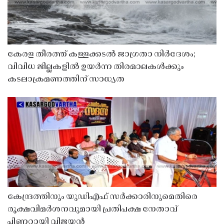
കേരള തീരത്ത് കള്ളക്കടൽ ജാഗ്രതാ നിർദേശം;
വിവിധ ജില്ലകളിൽ ഉയർന്ന തിരമാലകൾക്കും
കടലാക്രമണത്തിന് സാധ്യത
കേന്ദ്രത്തിനും യുഡിഎഫ് സർക്കാരിനുമെതിരെ
രൂക്ഷവിമർശനവുമായി പ്രതിപക്ഷ നേതാവ്
പിണറായി വിജയൻ