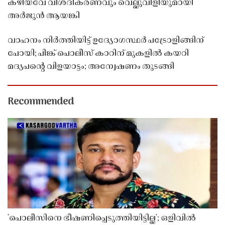
കഴിയവേ വിശദീകരണവും വെല്ലുവിളിയുമായി
അർജുൻ ആയങ്കി
വാഹനം നിർത്തിയിട്ട് ഉദ്യോഗസ്ഥർ പട്രോളിങ്ങിന്
പോയി; പിങ്ക് പൊലീസ് കാറിന് മുകളിൽ കയറി
മദ്യപൻ്റെ വിളയാട്ടം; അന്വേഷണം തുടങ്ങി
Recommended
'പൊലീസിനെ ഭീഷണിപ്പെടുത്തിയിട്ടില്ല'; ഒളിവിൽ