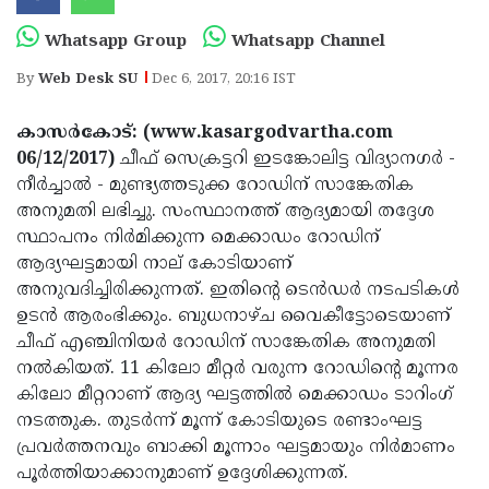
Election
Maha
Whatsapp Group
Whatsapp Channel
Shivarathri
International
By
Web Desk SU
Dec 6, 2017, 20:16 IST
Women's
Anti-
Day
Drug
Attukal
കാസര്‍കോട്: (www.kasargodvartha.com
06/12/2017)
ചീഫ് സെക്രട്ടറി ഇടങ്കോലിട്ട വിദ്യാനഗര്‍ -
Campaign
Pongala
Holi
നീര്‍ച്ചാല്‍ - മുണ്ട്യത്തടുക്ക റോഡിന് സാങ്കേതിക
2025
2025
IPL
അനുമതി ലഭിച്ചു. സംസ്ഥാനത്ത് ആദ്യമായി തദ്ദേശ
സ്ഥാപനം നിര്‍മിക്കുന്ന മെക്കാഡം റോഡിന്
2025
Eid
ആദ്യഘട്ടമായി നാല് കോടിയാണ്
Al-
Waqf
അനുവദിച്ചിരിക്കുന്നത്. ഇതിന്റെ ടെന്‍ഡര്‍ നടപടികള്‍
ഉടന്‍ ആരംഭിക്കും. ബുധനാഴ്ച വൈകീട്ടോടെയാണ്
Fitr
Bill
Vishu
ചീഫ് എഞ്ചിനിയര്‍ റോഡിന് സാങ്കേതിക അനുമതി
2025
Controversy
Festival
Good
നല്‍കിയത്. 11 കിലോ മീറ്റര്‍ വരുന്ന റോഡിന്റെ മൂന്നര
കിലോ മീറ്ററാണ് ആദ്യ ഘട്ടത്തില്‍ മെക്കാഡം ടാറിംഗ്
2025
Friday
Easter
നടത്തുക. തുടര്‍ന്ന് മൂന്ന് കോടിയുടെ രണ്ടാംഘട്ട
Observance
Sunday
By-
പ്രവര്‍ത്തനവും ബാക്കി മൂന്നാം ഘട്ടമായും നിര്‍മാണം
പൂര്‍ത്തിയാക്കാനുമാണ് ഉദ്ദേശിക്കുന്നത്.
2025
2025
Election
Bihar