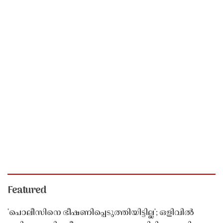
Featured
'പൊലീസിനെ ഭീഷണിപ്പെടുത്തിയിട്ടില്ല'; ഒളിവിൽ