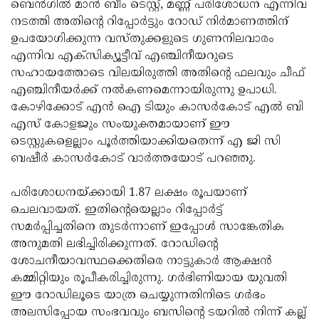
ബെന്‍ഗില്‍ മാന്‍ ബീം ടെസ്റ്റ്, മണ്ണ് പരിശോധന എന്നിവ
നടത്തി അതിന്റെ റിപ്പോര്‍ട്ടും റോഡ് നിര്‍മാണത്തിന്
ഉപയോഗിക്കുന്ന വസ്തുക്കളുടെ ഗുണനിലവാരം
എന്നിവ എക്‌സിക്യൂട്ടീവ് എഞ്ചിനീയറുടെ
സഹായത്തോടെ വിലയിരുത്തി അതിന്റെ ഫലവും ചീഫ്
എഞ്ചിനീയര്‍ക്ക് നല്‍കണമെന്നായിരുന്നു ഉപാധി.
കോഴിക്കോട് എന്‍ ഐ ടിയും കാസര്‍കോട് എല്‍ ബി
എസ് കോളജും സംയുക്തമായാണ് ഈ
ടെസ്റ്റുകളെല്ലാം പൂര്‍ത്തിയാക്കിയതെന്ന് എ ജി സി
ബഷീര്‍ കാസര്‍കോട് വാര്‍ത്തയോട് പറഞ്ഞു.
പരിശോധനയ്ക്കായി 1.87 ലക്ഷം രൂപയാണ്
ചെലവായത്. ഇതിന്റെയെല്ലാം റിപ്പോര്‍ട്ട്
സമര്‍പ്പിച്ചതിനെ തുടര്‍ന്നാണ് ഇപ്പോള്‍ സാങ്കേതിക
അനുമതി ലഭിച്ചിരിക്കുന്നത്. റോഡിന്റെ
ശോചനീയാവസ്ഥക്കെതിരെ നാട്ടുകാര്‍ ആക്ഷന്‍
കമ്മിറ്റിയും രൂപീകരിച്ചിരുന്നു. ഗര്‍ഭിണിയായ യുവതി
ഈ റോഡിലൂടെ യാത്ര ചെയ്യുന്നതിനിടെ ഗര്‍ഭം
അലസിപ്പോയ സംഭവവും ബസിന്റെ ടയറില്‍ നിന്ന് കല്ല്