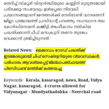
തെറിച്ച് സ്‌കൂള്‍ വിദ്യാര്‍ത്ഥിയുടെ കണ്ണിന് ഗുരുതരമായി
പരിക്കേറ്റ സംഭവവും ഉള്‍പ്പെടെ നിരവധി
പ്രയാസങ്ങളാണ് ജനങ്ങള്‍ക്ക് നേരിടേണ്ടി വന്നതെന്ന്
ജില്ലാ പഞ്ചായത്ത് പ്രസിഡന്റ് പറഞ്ഞു. സംസ്ഥാന തല
കോര്‍ഡിനേഷന്‍ കമ്മിറ്റി അംഗീകാരം നല്‍കിയ
പദ്ധതിക്കാണ് ചീഫ് സെക്രട്ടറി തന്നെ തുരങ്കം
വെക്കാന്‍ ശ്രമിച്ചിരുന്നത്.
മെക്കാഡം റോഡ് പദ്ധതിക്ക്
Related News:
ഇടങ്കോലുമായി ചീഫ് സെക്രട്ടറിയുടെ വ്യവസ്ഥകള്‍;
പരിഹാരം ആവശ്യപ്പെട്ട് ജില്ലാപഞ്ചായത്ത്
പ്രസിഡണ്ട് മന്ത്രിക്ക് കത്തയച്ചു
Keywords:
Kerala, kasaragod, news, Road, Vidya
Nagar, kasaragod, 4 crores allowed for
Vidyanagar - Mundyathadukka - Neerchal road