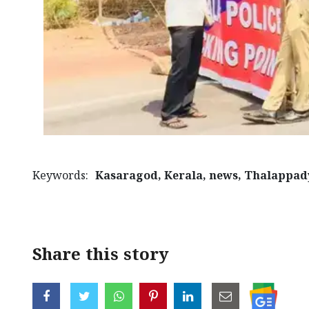
Keywords:
Kasaragod, Kerala, news, Thalappad
< !- START disable copy paste -->
Share this story