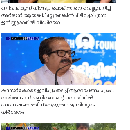
ഒളിവിലിരുന്ന് വീണ്ടും പൊലീസിനെ വെല്ലുവിളിച്ച്
അർജുൻ ആയങ്കി; 'പറ്റുമെങ്കിൽ പിടിച്ചോ' എന്ന്
ഇൻസ്റ്റഗ്രാമിൽ വീഡിയോ
കാസർകോട്ടെ ഇവിഎം തട്ടിപ്പ് ആരോപണം; എംപി
രാജ്‌മോഹൻ ഉണ്ണിത്താന്റെ പരാതിയിൽ
അന്വേഷണത്തിന് ആഭ്യന്തര മന്ത്രിയുടെ
നിർദേശം