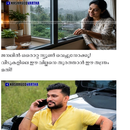
ജനലിൽ ഒരൊറ്റ സ്പൂൺ വെച്ചുനോക്കൂ!
വീടുകളിലെ ഈ വില്ലനെ തുരത്താൻ ഈ തന്ത്രം
മതി!