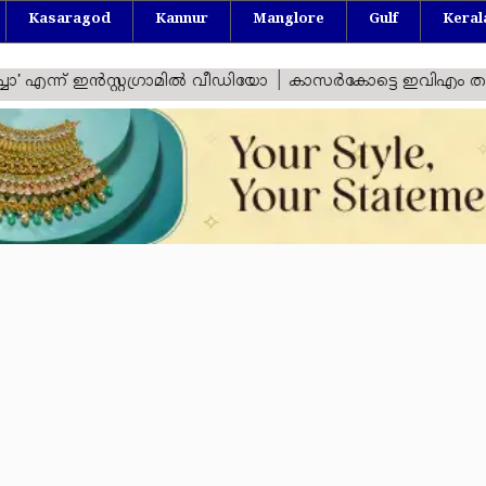
Kasaragod
Kannur
Manglore
Gulf
Keral