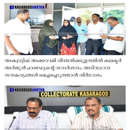
അക്വാട്ടിക് അക്കാദമി നീന്തൽക്കുളത്തിൽ കലക്ടർ
അർജുൻ പാണ്ഡ്യൻ്റെ സന്ദർശനം; അടിസ്ഥാന
സൗകര്യങ്ങൾ മെച്ചപ്പെടുത്താൻ നിർദേശം