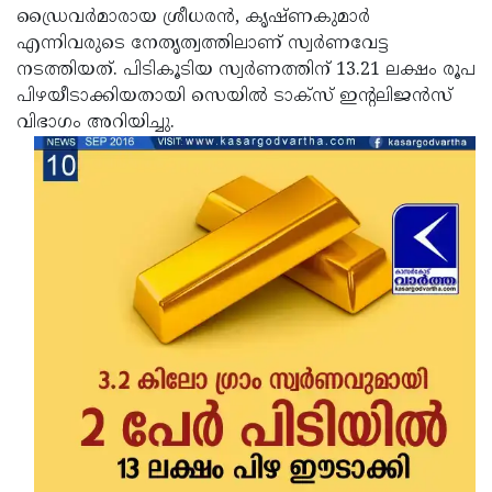
ഡ്രൈവര്‍മാരായ ശ്രീധരന്‍, കൃഷ്ണകുമാര്‍
Updates
Assembly
Kerala
എന്നിവരുടെ നേതൃത്വത്തിലാണ് സ്വര്‍ണവേട്ട
Polls
Local
നടത്തിയത്. പിടികൂടിയ സ്വര്‍ണത്തിന് 13.21 ലക്ഷം രൂപ
Look
പിഴയീടാക്കിയതായി സെയില്‍ ടാക്‌സ് ഇന്റലിജന്‍സ്
Body
Back
വിഭാഗം അറിയിച്ചു.
Election
2025