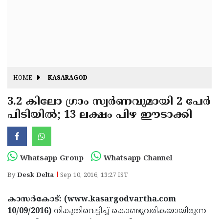
Fitr
May
Day
Eid
Al
Independence
Ad'ha
Day
Onam
HOME
KASARAGOD
J&K
State
3.2 കിലോ ഗ്രാം സ്വര്‍ണവുമായി 2 പേര്‍
Haryana
പിടിയില്‍; 13 ലക്ഷം പിഴ ഈടാക്കി
Assembly
State
Diwali
Elections
Assembly
Christmas
Elections
New-
Whatsapp Group
Whatsapp Channel
Year
Republic
By
Desk Delta
Sep 10, 2016, 13:27 IST
Day
Budget
കാസര്‍കോട്: (www.kasargodvartha.com
Delhi
10/09/2016)
നികുതിവെട്ടിച്ച് കൊണ്ടുവരികയായിരുന്ന