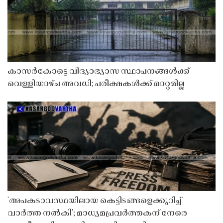
കാസർകോട്ടെ വിദ്യാഭ്യാസ സ്ഥാപനങ്ങൾക്ക്
വെള്ളിയാഴ്ച അവധി; പരീക്ഷകൾക്ക് മാറ്റമില്ല
'അപകടാവസ്ഥയിലായ കെട്ടിടങ്ങളെക്കുറിച്ച്
വാർത്ത നൽകി'; മാധ്യമപ്രവർത്തകന് നേരെ