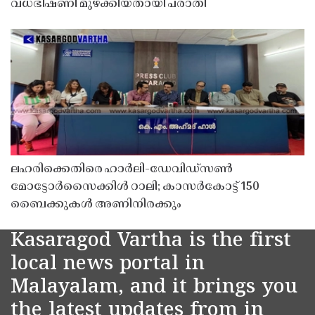
വധഭീഷണി മുഴക്കിയതായി പരാതി
ലഹരിക്കെതിരെ ഹാർലി-ഡേവിഡ്‌സൺ
മോട്ടോർസൈക്കിൾ റാലി; കാസർകോട്ട് 150
ബൈക്കുകൾ അണിനിരക്കും
Kasaragod Vartha is the first
local news portal in
Malayalam, and it brings you
the latest updates from in