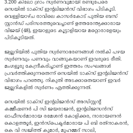
Election
3.200 കിലോ ഗ്രാം സ്വര്‍ണവുമായി രണ്ടുപേരെ
Maha
സെയില്‍ ടാക്‌സ് ഇന്റലിജന്‍സ് വിഭാഗം പിടികൂടി.
Shivarathri
International
വെള്ളിയാഴ്ച രാവിലെ കാസര്‍കോട് പുതിയ ബസ്
Women's
സ്റ്റാന്‍ഡ് പരിസരത്തുവെച്ചാണ് ഉത്തരേന്ത്യക്കാരായ
Anti-
വിജയ് (48), ഇയാളുടെ കൂട്ടാളിയായ മറ്റൊരാളേയും
Day
Drug
Attukal
പിടികൂടിയത്.
Campaign
Pongala
Holi
ജ്വല്ലറിയില്‍ പുതിയ സ്വര്‍ണാഭരണങ്ങള്‍ നല്‍കി പഴയ
2025
2025
IPL
സ്വര്‍ണവും പണവും വാങ്ങുകയാണ് ഇവരുടെ രീതി.
2025
മംഗളൂരു കേന്ദ്രീകരിച്ചാണ് ഇത്തരം സംഘങ്ങള്‍
Eid
പ്രവര്‍ത്തിക്കുന്നതെന്ന് സെയില്‍ ടാക്‌സ് ഇന്റലിജന്‍സ്
Al-
Waqf
വിഭാഗം പറഞ്ഞു. നികുതി അടക്കാതെയാണ് ഇവര്‍
Fitr
Bill
ജ്വല്ലറികളില്‍ സ്വര്‍ണം എത്തിക്കുന്നത്.
Vishu
2025
Controversy
Festival
Good
സെയില്‍ ടാക്‌സ് ഇന്റലിജന്‍സ് അസിസ്റ്റന്റ്
2025
Friday
കമ്മീഷണര്‍ പി സി ജയരാജന്‍, ഇന്റലിജസന്‍സ്
Easter
ഓഫീസര്‍മാരായ രമേശന്‍ കോളിക്കര, നാരായണന്‍
Observance
Sunday
By-
കൊളത്തൂര്‍, ഇന്‍സ്‌പെക്ടര്‍മാരായ പി ബി രത്‌നാകരന്‍,
2025
2025
Election
കെ വി സജിത്ത് കുമാര്‍, മുഹമ്മദ് സാലി,
Bihar