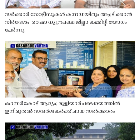
സർക്കാർ നോട്ടീസുകൾ കന്നഡയിലും അച്ചടിക്കാൻ
നിർദേശം; ഭാഷാ ന്യൂനപക്ഷ ജില്ലാ കമ്മിറ്റി യോഗം
ചേർന്നു
കാസർകോട്ട് ആദ്യം; മുളിയാർ പഞ്ചായത്തിൽ
ഇനിമുതൽ സന്ദർശകർക്ക് ചായ സൽക്കാരം