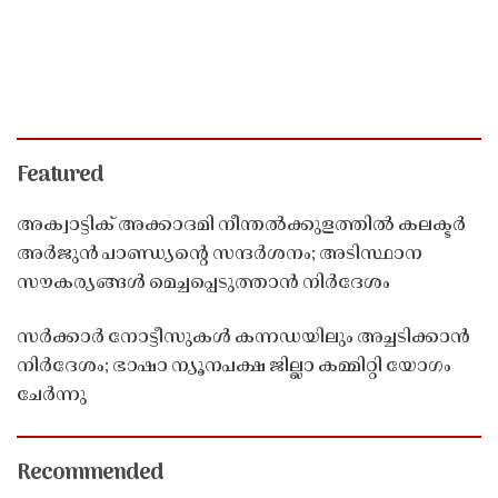
Featured
അക്വാട്ടിക് അക്കാദമി നീന്തൽക്കുളത്തിൽ കലക്ടർ
അർജുൻ പാണ്ഡ്യൻ്റെ സന്ദർശനം; അടിസ്ഥാന
സൗകര്യങ്ങൾ മെച്ചപ്പെടുത്താൻ നിർദേശം
സർക്കാർ നോട്ടീസുകൾ കന്നഡയിലും അച്ചടിക്കാൻ
നിർദേശം; ഭാഷാ ന്യൂനപക്ഷ ജില്ലാ കമ്മിറ്റി യോഗം
ചേർന്നു
Recommended