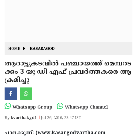
Fitr
May
Day
Eid
Al
Independence
Ad'ha
Day
Onam
HOME
KASARAGOD
J&K
State
ആറാട്ടുകടവില്‍ പഞ്ചായത്ത് മെമ്പറട
Haryana
ക്കം 3 യു ഡി എഫ് പ്രവര്‍ത്തകരെ ആ
Assembly
State
Diwali
ക്രമിച്ചു
Elections
Assembly
Christmas
Elections
New-
Year
Republic
Whatsapp Group
Whatsapp Channel
Day
Budget
By
kvarthakgd1
Jul 26, 2016, 23:47 IST
Delhi
പാലക്കുന്ന്: (www.kasargodvartha.com