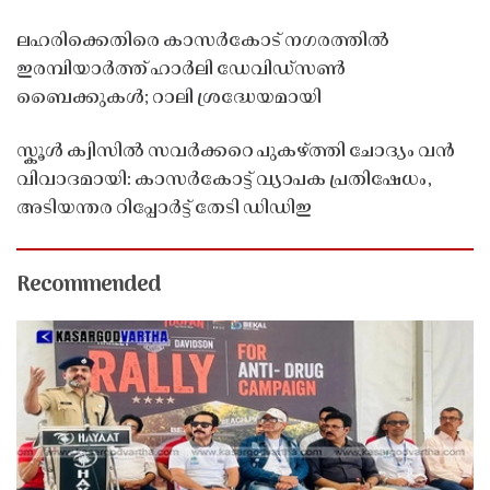
ലഹരിക്കെതിരെ കാസർകോട് നഗരത്തിൽ
ഇരമ്പിയാർത്ത് ഹാർലി ഡേവിഡ്‌സൺ
ബൈക്കുകൾ; റാലി ശ്രദ്ധേയമായി
സ്കൂൾ ക്വിസിൽ സവർക്കറെ പുകഴ്ത്തി ചോദ്യം വൻ
വിവാദമായി: കാസർകോട്ട് വ്യാപക പ്രതിഷേധം,
അടിയന്തര റിപ്പോർട്ട് തേടി ഡിഡിഇ
Recommended