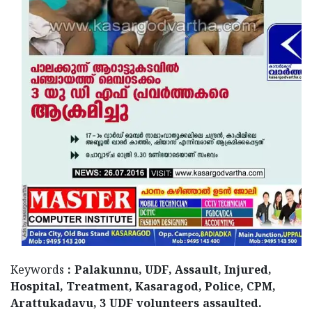
Updates
Assembly
Kerala
Polls
Local
Look
Body
Back
Election
2025
Keywords
: Palakunnu, UDF, Assault, Injured,
Hospital, Treatment, Kasaragod, Police, CPM,
Arattukadavu, 3 UDF volunteers assaulted.