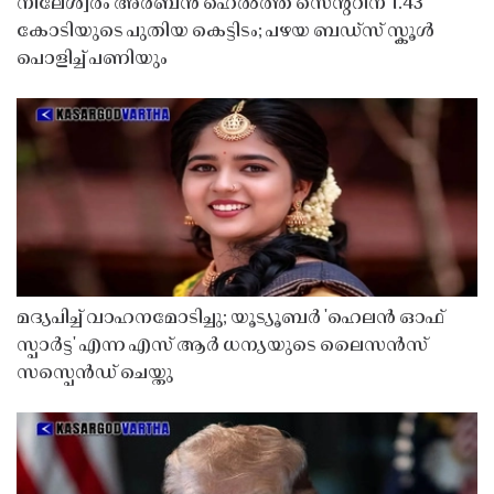
നീലേശ്വരം അർബൻ ഹെൽത്ത് സെൻ്ററിന് 1.43
കോടിയുടെ പുതിയ കെട്ടിടം; പഴയ ബഡ്സ് സ്കൂൾ
പൊളിച്ച് പണിയും
മദ്യപിച്ച് വാഹനമോടിച്ചു; യൂട്യൂബർ 'ഹെലൻ ഓഫ്
സ്പാർട്ട' എന്ന എസ് ആർ ധന്യയുടെ ലൈസൻസ്
സസ്പെൻഡ് ചെയ്തു ​​​​​​​