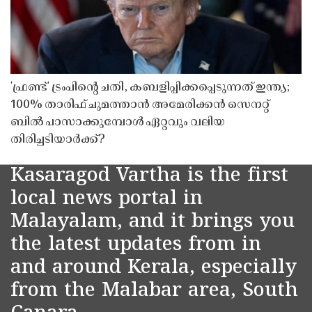
'ഫ്രണ്ട്' ട്രംപിന്റെ ചതി, കബളിപ്പിക്കപ്പെടുന്നത് ഇന്ത്യ;
100% താരിഫ് ചുമത്താൻ അമേരിക്കൻ സെനറ്റ്
ബിൽ പാസാക്കുമ്പോൾ ഏറ്റവും വലിയ
തിരിച്ചടിയാർക്ക്?
Kasaragod Vartha is the first
local news portal in
Malayalam, and it brings you
the latest updates from in
and around Kerala, especially
from the Malabar area, South