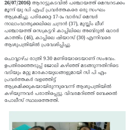
Election
Maha
26/07/2016)
ആറാട്ടുകടവില്‍ പഞ്ചായത്ത് മെമ്പറടക്കം
മൂന്ന് യു ഡി എഫ് പ്രവര്‍ത്തകരെ ഒരു സംഘം
Shivarathri
International
ആക്രമിച്ചു. പരിക്കേറ്റ 17-ാം വാര്‍ഡ് മെമ്പര്‍
Women's
Anti-
നാലാംവാതുക്കലിലെ ചന്ദ്രന്‍ (37), മുസ്ലിം ലീഗ്
പഞ്ചായത്ത് സെക്രട്ടറി കാപ്പിലിലെ അബ്ദുല്‍ ഖാദര്‍
Day
Drug
Attukal
കാത്തിം (46), കാപ്പിലെ ഷിയാസ് (30) എന്നിവരെ
Campaign
Pongala
Holi
ആശുപത്രിയില്‍ പ്രവേശിപ്പിച്ചു.
2025
2025
IPL
ചൊവ്വാഴ്ച രാത്രി 9.30 മണിയോടെയാണ് സംഭവം.
2025
Eid
ഉപതിരഞ്ഞെടുപ്പ് ജോലി കഴിഞ്ഞ് മടങ്ങുന്നതിനിടെ
വടിയും മറ്റു മാരകായുധങ്ങളുമായി സി പി എം
Al-
Waqf
പ്രവര്‍ത്തകര്‍ വളഞ്ഞിട്ട്
Fitr
Bill
Vishu
ആക്രമിക്കുകയായിരുന്നുവെന്ന് ആശുപത്രിയില്‍
കഴിയുന്നവര്‍ പരാതിപ്പെട്ടു. വിവരമറിഞ്ഞ് ബേക്കല്‍
2025
Controversy
Festival
Good
പോലീസ് സ്ഥലത്തെത്തി.
2025
Friday
Easter
Observance
Sunday
By-
2025
2025
Election
Bihar