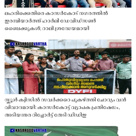
ലഹരിക്കെതിരെ കാസർകോട് നഗരത്തിൽ
ഇരമ്പിയാർത്ത് ഹാർലി ഡേവിഡ്‌സൺ
ബൈക്കുകൾ; റാലി ശ്രദ്ധേയമായി
സ്കൂൾ ക്വിസിൽ സവർക്കറെ പുകഴ്ത്തി ചോദ്യം വൻ
വിവാദമായി: കാസർകോട്ട് വ്യാപക പ്രതിഷേധം,
അടിയന്തര റിപ്പോർട്ട് തേടി ഡിഡിഇ