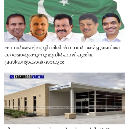
കാസർകോട്ട് മുസ്ലിം ലീഗിൽ വമ്പൻ അഴിച്ചുപണിക്ക്
കളമൊരുങ്ങുന്നു; മുനീർ ഹാജി പുതിയ
പ്രസിഡൻ്റാകാൻ സാധ്യത