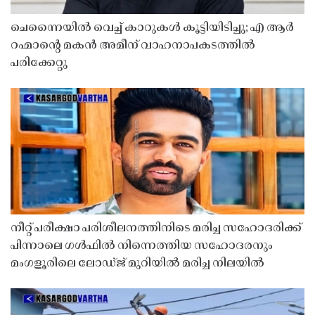
ചെന്നൈയിൽ വെച്ച് കാറുകൾ കൂട്ടിയിടിച്ചു; എ ആർ
റഹ്മാൻ്റെ മകൻ അമീന് വാഹനാപകടത്തിൽ
പരിക്കേറ്റു
നീറ്റ് പരീക്ഷാ പരിശീലനത്തിനിടെ മരിച്ച സഹോദരിക്ക്
പിന്നാലെ ഗൾഫിൽ നിന്നെത്തിയ സഹോദരനും
മംഗളൂരിലെ ലോഡ്ജ് മുറിയിൽ മരിച്ച നിലയിൽ