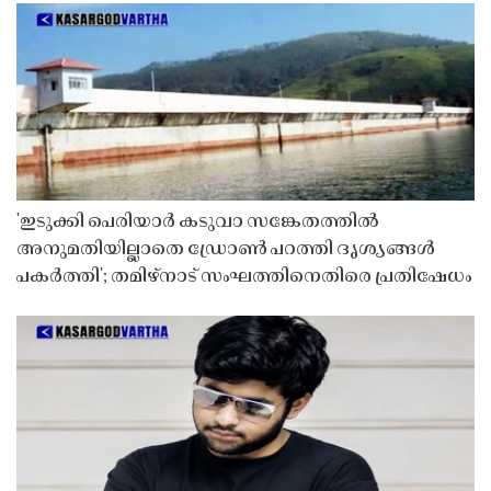
'ഇടുക്കി പെരിയാർ കടുവാ സങ്കേതത്തിൽ
അനുമതിയില്ലാതെ ഡ്രോൺ പറത്തി ദൃശ്യങ്ങൾ
പകർത്തി'; തമിഴ്നാട് സംഘത്തിനെതിരെ പ്രതിഷേധം