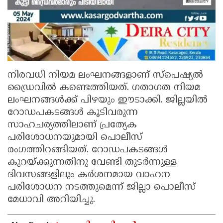
നിരവധി നിയമ ലംഘനങ്ങളാണ് സ്‌പെഷ്യൽ
ഡ്രൈവിൽ കണ്ടെത്തിയത്. ഗതാഗത നിയമ
ലംഘനങ്ങൾക്ക് പിഴയും ഈടാക്കി. ജില്ലയിൽ
റോഡപകടങ്ങൾ കൂടിവരുന്ന
സാഹചര്യത്തിലാണ് പ്രത്യേക
പരിശോധനയുമായി പൊലീസ്
രംഗത്തിറങ്ങിയത്. റോഡപകടങ്ങൾ
കുറയ്ക്കുന്നതിനു വേണ്ടി തുടർന്നുള്ള
ദിവസങ്ങളിലും കർശനമായ വാഹന
പരിശോധന നടത്തുമെന്ന് ജില്ലാ പൊലീസ്
മേധാവി അറിയിച്ചു.