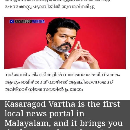
ഷോക്കേറ്റു; പട്ടാമ്പിയിൽ യുവാവ് മരിച്ചു
സർക്കാർ പരിപാടികളിൽ വന്ദേമാതരത്തിന് പകരം
ആദ്യം തമിഴ് തായ് വാഴ്ത്ത് ആലപിക്കണമെന്ന്
തമിഴ്നാട് നിയമസഭയിൽ പ്രമേയം
Kasaragod Vartha is the first
local news portal in
Malayalam, and it brings you