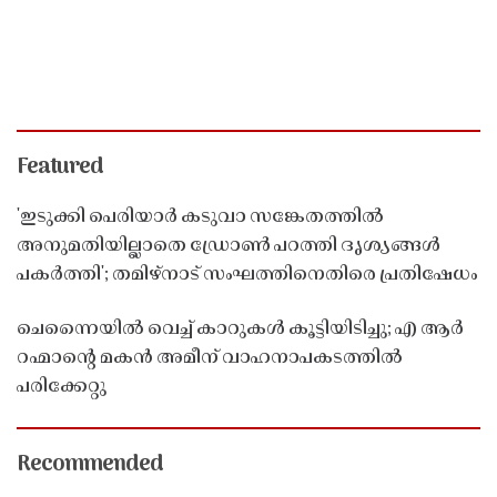
Featured
'ഇടുക്കി പെരിയാർ കടുവാ സങ്കേതത്തിൽ
അനുമതിയില്ലാതെ ഡ്രോൺ പറത്തി ദൃശ്യങ്ങൾ
പകർത്തി'; തമിഴ്നാട് സംഘത്തിനെതിരെ പ്രതിഷേധം
ചെന്നൈയിൽ വെച്ച് കാറുകൾ കൂട്ടിയിടിച്ചു; എ ആർ
റഹ്മാൻ്റെ മകൻ അമീന് വാഹനാപകടത്തിൽ
പരിക്കേറ്റു
Recommended