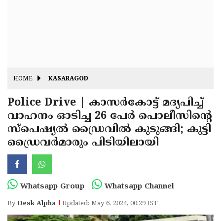
Fitr
May
Day
Eid
Al
Independence
Ad'ha
Day
Onam
HOME
KASARAGOD
J&K
State
Police Drive | കാസർകോട്ട് മദ്യപിച്ച്
Haryana
വാഹനം ഓടിച്ച 26 പേർ പൊലീസിന്റെ
Assembly
State
Diwali
സ്‌പെഷ്യല്‍ ഡ്രൈവില്‍ കുടുങ്ങി; കുട്ടി
Elections
Assembly
Christmas
ഡ്രൈവർമാരും പിടിയിലായി
Elections
New-
Year
Republic
Whatsapp Group
Whatsapp Channel
Day
Budget
By
Desk Alpha
Updated: May 6, 2024, 00:29 IST
Delhi