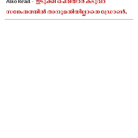
Also Read -
'ഇടുക്കി പെരിയാർ കടുവാ
സങ്കേതത്തിൽ അനുമതിയില്ലാതെ ഡ്രോൺ
പറത്തി ദൃശ്യങ്ങൾ പകർത്തി'; തമിഴ്നാട്
സംഘത്തിനെതിരെ പ്രതിഷേധം