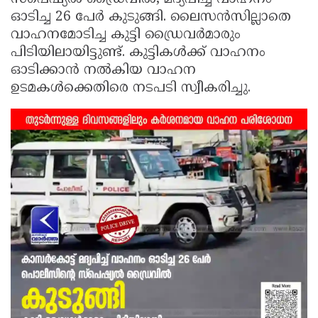
ഓടിച്ച 26 പേർ കുടുങ്ങി. ലൈസൻസില്ലാതെ
Updates
Assembly
Kerala
വാഹനമോടിച്ച കുട്ടി ഡ്രൈവർമാരും
Polls
Local
Look
പിടിയിലായിട്ടുണ്ട്. കുട്ടികൾക്ക് വാഹനം
Body
ഓടിക്കാൻ നൽകിയ വാഹന
Back
ഉടമകൾക്കെതിരെ നടപടി സ്വീകരിച്ചു.
Election
2025