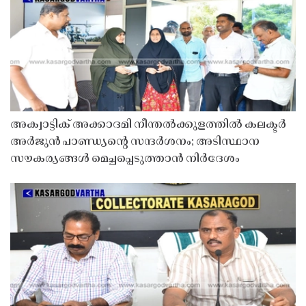
അക്വാട്ടിക് അക്കാദമി നീന്തൽക്കുളത്തിൽ കലക്ടർ
അർജുൻ പാണ്ഡ്യൻ്റെ സന്ദർശനം; അടിസ്ഥാന
സൗകര്യങ്ങൾ മെച്ചപ്പെടുത്താൻ നിർദേശം