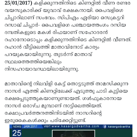
Election
Maha
25/01/2017)
കളിക്കുന്നതിനിടെ കിണറ്റില്‍ വീണ രണ്ടര
വയസുകാരിക്ക് യുവാവ് രക്ഷകനായി. പൈവളിഗെ
Shivarathri
International
ചിപ്പാറിലാണ് സംഭവം. സിപിഎം ഏരിയാ സെക്രട്ടറി
Women's
Anti-
റസാഖ് ചിപ്പാര്‍- പൈവളിഗെ പഞ്ചായത്തംഗം റസിയ
ദമ്പതികളുടെ മകള്‍ രിഫയാണ് സഹോദരന്‍
Day
Drug
Attukal
റഹാനോടൊപ്പം കളിക്കുന്നതിനിടെ കിണറ്റില്‍ വീണത്.
Campaign
Pongala
Holi
റഹാന്‍ വീട്ടിലെത്തി മാതാവിനോട് കാര്യം
പറയുകയായിരുന്നു. തുടര്‍ന്ന് മാതാവ്
2025
2025
IPL
സ്ഥലത്തെത്തിയെങ്കിലും
2025
Eid
നിസഹായാവസ്ഥയിലായിരുന്നു.
Al-
Waqf
മാതാവിന്റെ നിലവിളി കേട്ട് തൊട്ടടുത്ത് താമസിക്കുന്ന
Fitr
Bill
Vishu
നാസര്‍ എത്തി കിണറ്റിലേക്ക് എടുത്തു ചാടി കുട്ടിയെ
രക്ഷപ്പെടുത്തുകയാണുണ്ടായത്. ഗള്‍ഫുകാരനായ
2025
Controversy
Festival
Good
നാസര്‍ ഒരാഴ്ച മുമ്പാണ് നാട്ടിലെത്തിയത്.
2025
Friday
Easter
രക്ഷാപ്രവര്‍ത്തനത്തിനിടയില്‍ നാസറിന്റെ
ഇരുകൈകള്‍ക്കും പരിക്കേറ്റിട്ടുണ്ട്.
Observance
Sunday
By-
2025
2025
Election
Bihar