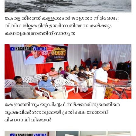
കേരള തീരത്ത് കള്ളക്കടൽ ജാഗ്രതാ നിർദേശം;
വിവിധ ജില്ലകളിൽ ഉയർന്ന തിരമാലകൾക്കും
കടലാക്രമണത്തിന് സാധ്യത
കേന്ദ്രത്തിനും യുഡിഎഫ് സർക്കാരിനുമെതിരെ
രൂക്ഷവിമർശനവുമായി പ്രതിപക്ഷ നേതാവ്
പിണറായി വിജയൻ