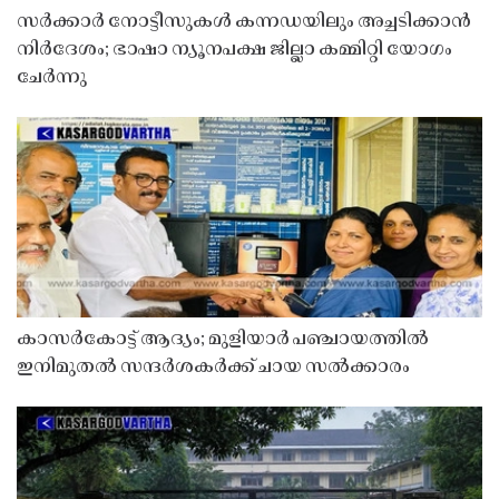
സർക്കാർ നോട്ടീസുകൾ കന്നഡയിലും അച്ചടിക്കാൻ
നിർദേശം; ഭാഷാ ന്യൂനപക്ഷ ജില്ലാ കമ്മിറ്റി യോഗം
ചേർന്നു
കാസർകോട്ട് ആദ്യം; മുളിയാർ പഞ്ചായത്തിൽ
ഇനിമുതൽ സന്ദർശകർക്ക് ചായ സൽക്കാരം