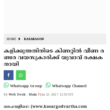
Fitr
May
Day
Eid
Al
Independence
Ad'ha
Day
Onam
HOME
KASARAGOD
J&K
State
കളിക്കുന്നതിനിടെ കിണറ്റില്‍ വീണ ര
Haryana
ണ്ടര വയസുകാരിക്ക് യുവാവ് രക്ഷക
Assembly
State
Diwali
നായി
Elections
Assembly
Christmas
Elections
New-
Year
Republic
Whatsapp Group
Whatsapp Channel
Day
Budget
By
Web Desk - Main
Jan 25, 2017, 11:30 IST
Delhi
പൈവളിഗെ: (www.kasargodvartha.com