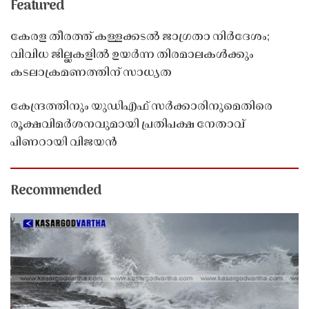
Featured
കേരള തീരത്ത് കള്ളക്കടൽ ജാഗ്രതാ നിർദേശം;
വിവിധ ജില്ലകളിൽ ഉയർന്ന തിരമാലകൾക്കും
കടലാക്രമണത്തിന് സാധ്യത
കേന്ദ്രത്തിനും യുഡിഎഫ് സർക്കാരിനുമെതിരെ
രൂക്ഷവിമർശനവുമായി പ്രതിപക്ഷ നേതാവ്
പിണറായി വിജയൻ
Recommended