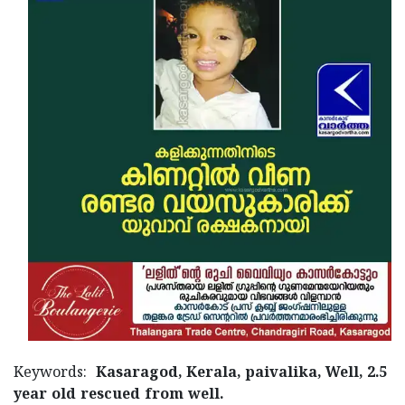
Updates
Assembly
Kerala
Polls
Local
Look
Body
Back
Election
2025
Keywords:
Kasaragod, Kerala, paivalika, Well, 2.5
year old rescued from well.