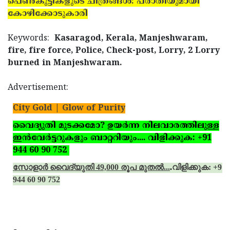
പെണ്‍കുട്ടികളുടെ ചിത്രങ്ങള്‍: പരാതിയുമായി
കോഴിക്കോടുകാരി
Keywords:
Kasaragod, Kerala, Manjeshwaram,
fire, fire force, Police, Check-post, Lorry, 2 Lorry
burned in Manjeshwaram.
Advertisement:
City Gold | Glow of Purity
വൈദ്യുതി മുടക്കമോ? ഉയര്‍ന്ന നിലവാരത്തിലുള്ള
ഇന്‍വേര്‍ട്ടറുകളും ബാറ്ററിയും.... വിളിക്കുക: +91
944 60 90 752
സോളാര്‍ വൈദ്യുതി 49,000 രൂപ മുതല്‍...
.
വിളിക്കുക: +91
944 60 90 752