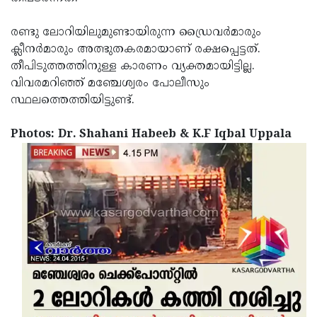
Updates
Assembly
Kerala
രണ്ടു ലോറിയിലുമുണ്ടായിരുന്ന ഡ്രൈവര്‍മാരും
Polls
Local
Look
ക്ലീനര്‍മാരും അത്ഭുതകരമായാണ് രക്ഷപ്പെട്ടത്.
തീപിടുത്തത്തിനുള്ള കാരണം വ്യക്തമായിട്ടില്ല.
Body
Back
വിവരമറിഞ്ഞ് മഞ്ചേശ്വരം പോലീസും
Election
2025
സ്ഥലത്തെത്തിയിട്ടുണ്ട്.
Photos: Dr. Shahani Habeeb & K.F Iqbal Uppala