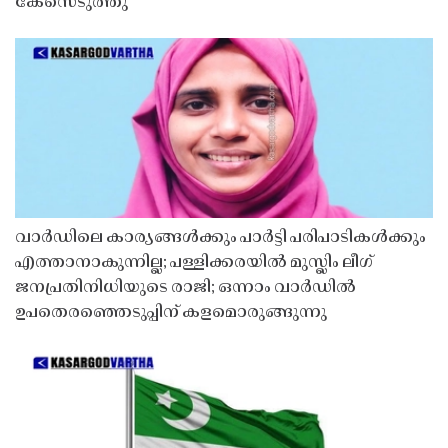
കേസെടുത്തു
വാർഡിലെ കാര്യങ്ങൾക്കും പാർട്ടി പരിപാടികൾക്കും
എത്താനാകുന്നില്ല; പള്ളിക്കരയിൽ മുസ്ലിം ലീഗ്
ജനപ്രതിനിധിയുടെ രാജി; ഒന്നാം വാർഡിൽ
ഉപതെരഞ്ഞെടുപ്പിന് കളമൊരുങ്ങുന്നു