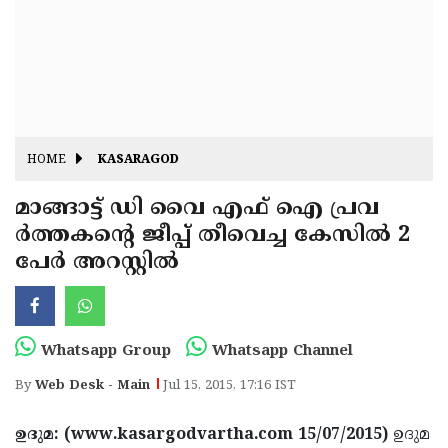
Fitr
May
Day
Eid
Al
Independence
Ad'ha
Day
Onam
HOME
KASARAGOD
J&K
State
മാങ്ങാട്ട് ഡി വൈ എഫ് ഐ പ്രവ
Haryana
ര്‍ത്തകന്റെ ജീപ്പ് തീവെച്ച കേസില്‍ 2
Assembly
State
Diwali
പേര്‍ അറസ്റ്റില്‍
Elections
Assembly
Christmas
Elections
New-
Year
Republic
Whatsapp Group
Whatsapp Channel
Day
Budget
By
Web Desk - Main
Jul 15, 2015, 17:16 IST
Delhi
ഉദുമ: (www.kasargodvartha.com 15/07/2015)
ഉദുമ