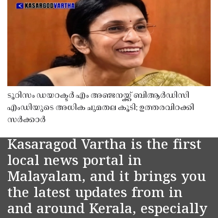
ടൂറിസം ഡയറക്ടർ എം അഞ്ജനയ്ക്ക് ബിആർഡിസി
എംഡിയുടെ അധിക ചുമതല കൂടി; ഉത്തരവിറക്കി
സർക്കാർ
Kasaragod Vartha is the first
local news portal in
Malayalam, and it brings you
the latest updates from in
and around Kerala, especially