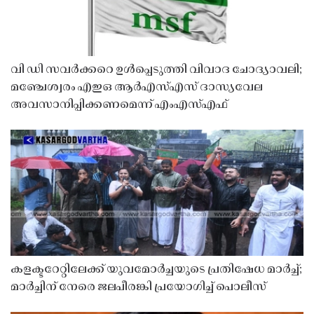
വി ഡി സവർക്കറെ ഉൾപ്പെടുത്തി വിവാദ ചോദ്യാവലി;
മഞ്ചേശ്വരം എഇഒ ആർഎസ്എസ് ദാസ്യവേല
അവസാനിപ്പിക്കണമെന്ന് എംഎസ്എഫ്
കളക്ടറേറ്റിലേക്ക് യുവമോർച്ചയുടെ പ്രതിഷേധ മാർച്ച്;
മാർച്ചിന് നേരെ ജലപീരങ്കി പ്രയോഗിച്ച് പൊലീസ്