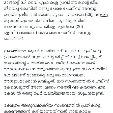
Election
Maha
മാങ്ങാട്ട് ഡി വൈ എഫ് ഐ പ്രവര്‍ത്തകന്റെ ജീപ്പ്
തീവെച്ച കേസില്‍ രണ്ടു പേരെ പോലീസ് അറസ്റ്റു
Shivarathri
International
ചെയ്തു. മീത്തല്‍ മാങ്ങാട്ടെ കെ. നൗഷാദ് (26), സുള്ള്യ
Women's
Anti-
സ്വദേശിയും മേല്‍പറമ്പിലെ ക്വാര്‍ട്ടേഴ്‌സില്‍
താമസക്കാരനുമായ ജി.എ. മുസ്തഫ(20)
Day
Drug
Attukal
എന്നിവരെയാണ് ബേക്കല്‍ പോലീസ് അറസ്റ്റു
Campaign
Pongala
Holi
ചെയ്തത്.
2025
2025
IPL
ഇക്കഴിഞ്ഞ ജൂണ്‍ നാലിനാണ് ഡി വൈ എഫ് ഐ
2025
Eid
പ്രവര്‍ത്തകന്‍ സുനിലിന്റെ ജീപ്പ് തീവെച്ച് നശിപ്പിച്ചത്.
സുനിലിന്റെ പരാതിയില്‍ പോലീസ് കേസെടുത്ത്
Al-
Waqf
അന്വേഷണം നടത്തുകയായിരുന്നു. ഈ സംഭവത്തിന്
Fitr
Bill
Vishu
ശേഷമാണ് മാങ്ങാട്ടെ ഒരു ആരാധനാലയം
അശുദ്ധമാക്കാന്‍ ശ്രമിച്ചത്. ഈ സംഭവത്തില്‍ പോലീസ്
2025
Controversy
Festival
Good
കേസെടുത്ത് അന്വേഷണം നടത്തി വരികയാണ്. ഈ
2025
Friday
Easter
കേസില്‍ രണ്ടു പേര്‍ വലയിലായതായി സൂചനയുണ്ട്.
Observance
Sunday
By-
ക്ഷേത്രം അശുദ്ധമാക്കിയ സംഭവത്തില്‍ പ്രതികളെ
2025
2025
Election
Bihar
കണ്ടെത്താന്‍ കഴിയാത്തതിനാല്‍ നാട്ടുകാരും