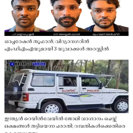
ഓപ്പറേഷൻ തൂഫാൻ; വിദ്യാനഗറിൽ
എംഡിഎംഎയുമായി 3 യുവാക്കൾ അറസ്റ്റിൽ
ഇന്ത്യൻ റെയിൽവേയിൽ ജോലി വാഗ്ദാനം ചെയ്ത്
ലക്ഷങ്ങൾ തട്ടിയെന്ന പരാതി; ദമ്പതികൾക്കെതിരെ