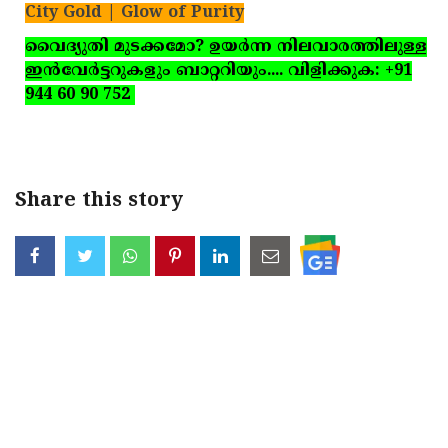
City Gold | Glow of Purity
വൈദ്യുതി മുടക്കമോ? ഉയര്‍ന്ന നിലവാരത്തിലുള്ള
ഇന്‍വേര്‍ട്ടറുകളും ബാറ്ററിയും.... വിളിക്കുക: +91
944 60 90 752
Share this story