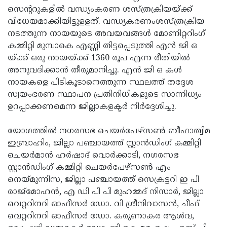
സെന്ററുകളില്‍ വന്ധ്യംകരണ ശസ്ത്രക്രിയയ്ക്ക്
Updates
Assembly
Kerala
വിധേയമാക്കിയിട്ടുളളത്. വന്ധ്യകരണംശസ്ത്രക്രിയ
Polls
Local
Look
നടത്തുന്ന നായയുടെ അവയവങ്ങള്‍ മോണിറ്ററിംഗ്
കമ്മിറ്റി മുമ്പാകെ എണ്ണി തിട്ടപ്പെടുത്തി എന്‍ ജി ഒ
Body
Back
യ്ക്ക് ഒരു നായയ്ക്ക് 1360 രൂപ എന്ന രീതിയില്‍
Election
2025
അനുവദിക്കാന്‍ തീരുമാനിച്ചു. എന്‍ ജി ഒ കള്‍
നായകളെ പിടികൂടാനെത്തുന്ന സ്ഥലത്ത് തദ്ദേശ
സ്വയംഭരണ സ്ഥാപന പ്രതിനിധികളുടെ സാന്നിധ്യം
ഉറപ്പാക്കണമെന്ന ജില്ലാകളക്ടര്‍ നിര്‍ദ്ദേശിച്ചു.
യോഗത്തില്‍ നഗരസഭ ചെയര്‍പേഴ്‌സണ്‍ ബീഫാത്വിമ
ഇബ്രാഹിം, ജില്ലാ പഞ്ചായത്ത് സ്റ്റാന്‍ഡിംഗ് കമ്മിറ്റി
ചെയര്‍മാന്‍ ഹര്‍ഷാദ് വൊര്‍ക്കാടി, നഗരസഭ
സ്റ്റാന്‍ഡിംഗ് കമ്മിറ്റി ചെയര്‍പേഴ്‌സണ്‍ എം
നെയ്മുന്നിസ, ജില്ലാ പഞ്ചായത്ത് സെക്രട്ടറി ഇ പി
രാജ്‌മോഹന്‍, എ ഡി പി പി മുഹമ്മദ് നിസാര്‍, ജില്ലാ
വെറ്ററിനറി ഓഫീസര്‍ ഡോ. വി ശ്രീനിവാസന്‍, ചീഫ്
വെറ്ററിനറി ഓഫീസര്‍ ഡോ. കരുണാകര ആള്‍വ,