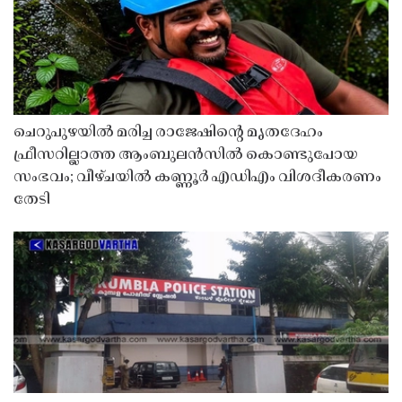
ചെറുപുഴയിൽ മരിച്ച രാജേഷിൻ്റെ മൃതദേഹം
ഫ്രീസറില്ലാത്ത ആംബുലൻസിൽ കൊണ്ടുപോയ
സംഭവം; വീഴ്ചയിൽ കണ്ണൂർ എഡിഎം വിശദീകരണം
തേടി