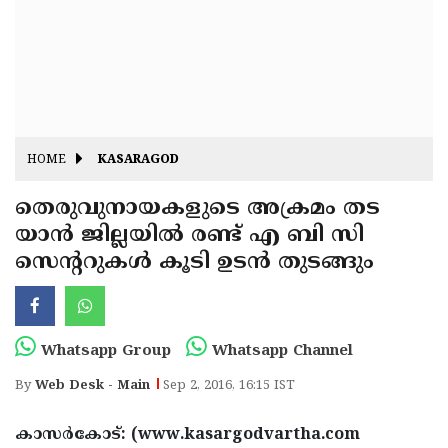
Fitr
May
Day
Eid
Al
Independence
Ad'ha
Day
Onam
HOME
KASARAGOD
J&K
State
തെരുവുനായകളുടെ അക്രമം തട
Haryana
യാന്‍ ജില്ലയില്‍ രണ്ട് എ ബി സി
Assembly
State
Diwali
സെന്ററുകള്‍ കൂടി ഉടന്‍ തുടങ്ങും
Elections
Assembly
Christmas
Elections
New-
Year
Republic
Whatsapp Group
Whatsapp Channel
Day
Budget
By
Web Desk - Main
Sep 2, 2016, 16:15 IST
Delhi
കാസര്‍കോട്: (www.kasargodvartha.com