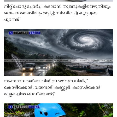
നീറ്റ് ചോദ്യച്ചോർച്ച: കടലാസ് തുണ്ടുകളിലെഴുതിയും
മനഃപാഠമാക്കിയും തട്ടിപ്പ്; സിബിഐ കുറ്റപത്രം
പുറത്ത്
സംസ്ഥാനത്ത് അതിതീവ്ര മഴ മുന്നറിയിപ്പ്;
കോഴിക്കോട്, വയനാട്, കണ്ണൂർ, കാസർകോട്
ജില്ലകളിൽ റെഡ് അലർട്ട്