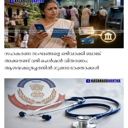
സഹകരണ സംഘങ്ങളെ ഒഴിവാക്കി ബാങ്ക്
അക്കൗണ്ട് വഴി പെൻഷൻ വിതരണം;
ആശയക്കുഴപ്പത്തിൽ ഗുണഭോക്താക്കൾ