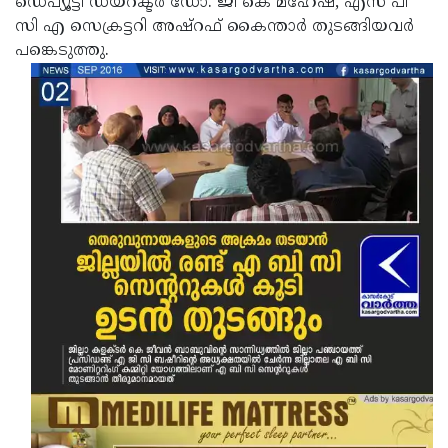
ഡെപ്യൂട്ടി ഡയറക്ടര്‍ ഡോ. ജി കെ മഹേഷ, എസ് പി
സി എ സെക്രട്ടറി അഷ്‌റഫ് കൈന്താര്‍ തുടങ്ങിയവര്‍
പങ്കെടുത്തു.