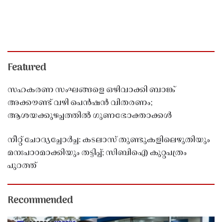
Featured
സഹകരണ സംഘങ്ങളെ ഒഴിവാക്കി ബാങ്ക്
അക്കൗണ്ട് വഴി പെൻഷൻ വിതരണം;
ആശയക്കുഴപ്പത്തിൽ ഗുണഭോക്താക്കൾ
നീറ്റ് ചോദ്യച്ചോർച്ച: കടലാസ് തുണ്ടുകളിലെഴുതിയും
മനഃപാഠമാക്കിയും തട്ടിപ്പ്; സിബിഐ കുറ്റപത്രം
പുറത്ത്
Recommended