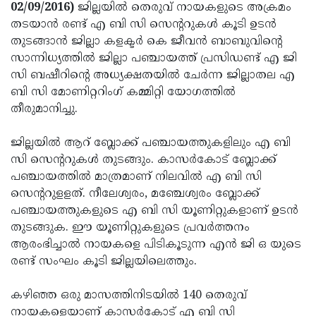
Election
Maha
02/09/2016)
ജില്ലയില്‍ തെരുവ് നായകളുടെ അക്രമം
തടയാന്‍ രണ്ട് എ ബി സി സെന്ററുകള്‍ കൂടി ഉടന്‍
Shivarathri
International
തുടങ്ങാന്‍ ജില്ലാ കളക്ടര്‍ കെ ജീവന്‍ ബാബുവിന്റെ
Women's
Anti-
സാന്നിധ്യത്തില്‍ ജില്ലാ പഞ്ചായത്ത് പ്രസിഡണ്ട് എ ജി
സി ബഷീറിന്റെ അധ്യക്ഷതയില്‍ ചേര്‍ന്ന ജില്ലാതല എ
Day
Drug
Attukal
ബി സി മോണിറ്ററിംഗ് കമ്മിറ്റി യോഗത്തില്‍
Campaign
Pongala
Holi
തീരുമാനിച്ചു.
2025
2025
IPL
ജില്ലയില്‍ ആറ് ബ്ലോക്ക് പഞ്ചായത്തുകളിലും എ ബി
2025
Eid
സി സെന്ററുകള്‍ തുടങ്ങും. കാസര്‍കോട് ബ്ലോക്ക്
പഞ്ചായത്തില്‍ മാത്രമാണ് നിലവില്‍ എ ബി സി
Al-
Waqf
സെന്ററുളളത്. നീലേശ്വരം, മഞ്ചേശ്വരം ബ്ലോക്ക്
Fitr
Bill
Vishu
പഞ്ചായത്തുകളുടെ എ ബി സി യൂണിറ്റുകളാണ് ഉടന്‍
തുടങ്ങുക. ഈ യൂണിറ്റുകളുടെ പ്രവര്‍ത്തനം
2025
Controversy
Festival
Good
ആരംഭിച്ചാല്‍ നായകളെ പിടികൂടുന്ന എന്‍ ജി ഒ യുടെ
2025
Friday
Easter
രണ്ട് സംഘം കൂടി ജില്ലയിലെത്തും.
Observance
Sunday
By-
കഴിഞ്ഞ ഒരു മാസത്തിനിടയില്‍ 140 തെരുവ്
2025
2025
Election
Bihar
നായകളെയാണ് കാസര്‍കോട് എ ബി സി