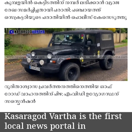
കുമ്പളയിൽ കെട്ടിടത്തിന് നമ്പർ ലഭിക്കാൻ വ്യാജ
രേഖ സമർപ്പിച്ചതായി പരാതി; പഞ്ചായത്ത്
സെക്രട്ടറിയുടെ പരാതിയിൽ പൊലീസ് കേസെടുത്തു
ദുരിതാശ്വാസ പ്രവർത്തനത്തിനെത്തിയ ഓഫ്
റോഡ് വാഹനത്തിന് പിഴ; എംവിഡി ഉദ്യോഗസ്ഥന്
സസ്പെൻഷൻ
Kasaragod Vartha is the first
local news portal in