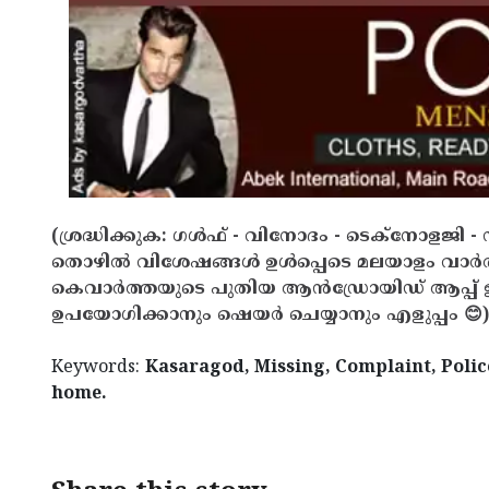
(ശ്രദ്ധിക്കുക: ഗൾഫ് - വിനോദം - ടെക്നോളജി - 
തൊഴിൽ വിശേഷങ്ങൾ ഉൾപ്പെടെ മലയാളം വാർ
കെവാർത്തയുടെ പുതിയ ആൻഡ്രോയിഡ് ആപ്പ് ഇവ
ഉപയോഗിക്കാനും ഷെയർ ചെയ്യാനും എളുപ്പം 😊)
Keywords:
Kasaragod, Missing, Complaint, Police
home.