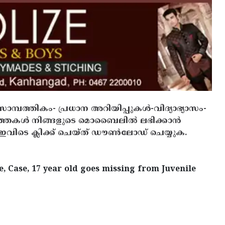
സാമ്പത്തികം- പ്രധാന അറിയിപ്പുകൾ-വിദ്യാഭ്യാസം-
ത്തകൾ നിങ്ങളുടെ മൊബൈലിൽ ലഭിക്കാൻ
ിടെ ക്ലിക്ക് ചെയ്ത് ഡൗൺലോഡ് ചെയ്യുക.
, Case, 17 year old goes missing from Juvenile