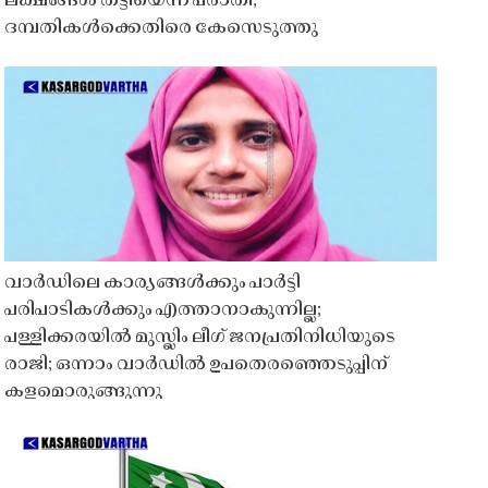
ലക്ഷങ്ങൾ തട്ടിയെന്ന പരാതി;
ദമ്പതികൾക്കെതിരെ കേസെടുത്തു
വാർഡിലെ കാര്യങ്ങൾക്കും പാർട്ടി
പരിപാടികൾക്കും എത്താനാകുന്നില്ല;
പള്ളിക്കരയിൽ മുസ്ലിം ലീഗ് ജനപ്രതിനിധിയുടെ
രാജി; ഒന്നാം വാർഡിൽ ഉപതെരഞ്ഞെടുപ്പിന്
കളമൊരുങ്ങുന്നു