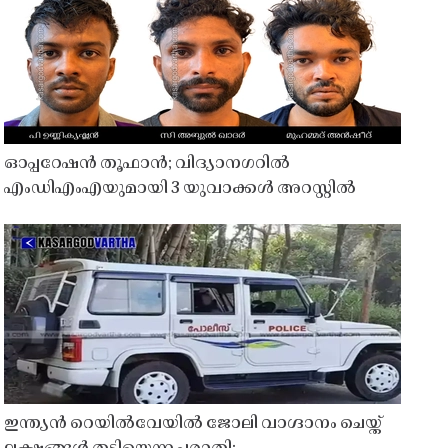
ഓപ്പറേഷൻ തൂഫാൻ; വിദ്യാനഗറിൽ
എംഡിഎംഎയുമായി 3 യുവാക്കൾ അറസ്റ്റിൽ
ഇന്ത്യൻ റെയിൽവേയിൽ ജോലി വാഗ്ദാനം ചെയ്ത്