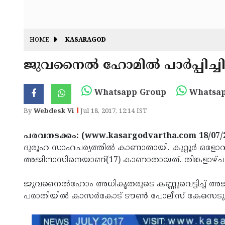
HOME
KASARAGOD
ജുവനൈല്‍ ഹോമില്‍ പാര്‍പ്പിച
Whatsapp Group
Whatsap
By
Webdesk Vi
Jul 18, 2017, 12:14 IST
പരവനടക്കം: (www.kasargodvartha.com 18/07/2
ദുരൂഹ സാഹചര്യത്തില്‍ കാണാതായി. കുറ്റൂര്‍ ഒള
അജിനാസിനെയാണ്(17) കാണാതായത്. തിങ്കളാഴ
ജുവനൈല്‍ഹോം അധികൃതരുടെ കണ്ണുവെട്ടിച്ച് അജിന
പരാതിയില്‍ കാസര്‍കോട് ടൗണ്‍ പോലീസ് കേസെടുത