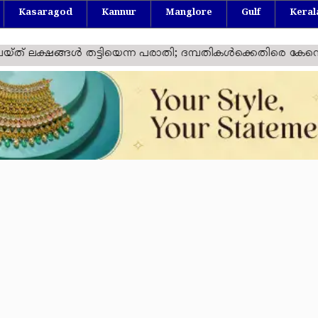
Kasaragod
Kannur
Manglore
Gulf
Keral