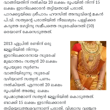
Election
Maha
വാങ്ങിയതിന് നല്‍കിയ 20 ലക്ഷം രൂപയില്‍ നിന്ന് 15
ലക്ഷം ഇടനിലക്കാരന്‍ തട്ടിയതായി പരാതി.
Shivarathri
International
പാറക്കട്ടയിലെ ശ്രീപാദം ഹൗസില്‍ അമ്പുവിന്റെ മകന്‍
Women's
Anti-
പി.വി. സത്യന്റെ പരാതിയില്‍ നീലേശ്വരം പള്ളിക്കര
കറുത്ത ഗേറ്റിനു സമീപത്തെ സുരേഷിനെതി (50)
Day
Drug
Attukal
രെയാണ് കേസെടുത്തത്.
Campaign
Pongala
Holi
2013 ഏപ്രില്‍ രണ്ടിന് ഒരു
2025
2025
IPL
ജ്വല്ലറിയില്‍ നിന്നും
2025
Eid
ഇടനിലക്കാരനായ സുരേഷ്
മുഖാന്തരം സത്യന്‍ 20 ലക്ഷം
Al-
Waqf
രൂപയുടെ സ്വര്‍ണം
Fitr
Bill
Vishu
വാങ്ങിയിരുന്നു. സുരേഷ്
വഴിയാണ് സത്യന്‍ പണം
2025
Controversy
Festival
Good
നല്‍കിയത്. എന്നാല്‍ 20 ലക്ഷം
2025
Friday
Easter
രൂപയില്‍ അഞ്ചു ലക്ഷം
രൂപമാത്രമാണ് സത്യന്‍ ജ്വല്ലറിയില്‍ കൊടുത്തത്.
Observance
Sunday
By-
ബാക്കി 15 ലക്ഷം ഇടനിലക്കാരന്‍
2025
2025
Election
Bihar
തട്ടിയെടുത്തുവെന്നാണ് പരാതി. വിശ്വാസ വഞ്ചന