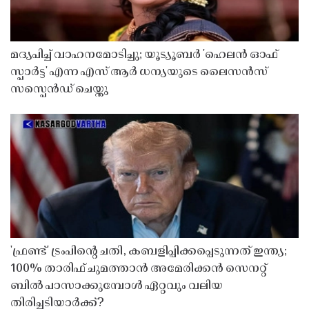
മദ്യപിച്ച് വാഹനമോടിച്ചു; യൂട്യൂബർ 'ഹെലൻ ഓഫ്
സ്പാർട്ട' എന്ന എസ് ആർ ധന്യയുടെ ലൈസൻസ്
സസ്പെൻഡ് ചെയ്തു ​​​​​​​
'ഫ്രണ്ട്' ട്രംപിന്റെ ചതി, കബളിപ്പിക്കപ്പെടുന്നത് ഇന്ത്യ;
100% താരിഫ് ചുമത്താൻ അമേരിക്കൻ സെനറ്റ്
ബിൽ പാസാക്കുമ്പോൾ ഏറ്റവും വലിയ
തിരിച്ചടിയാർക്ക്?