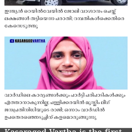
ഇന്ത്യൻ റെയിൽവേയിൽ ജോലി വാഗ്ദാനം ചെയ്ത്
ലക്ഷങ്ങൾ തട്ടിയെന്ന പരാതി; ദമ്പതികൾക്കെതിരെ
കേസെടുത്തു
വാർഡിലെ കാര്യങ്ങൾക്കും പാർട്ടി പരിപാടികൾക്കും
എത്താനാകുന്നില്ല; പള്ളിക്കരയിൽ മുസ്ലിം ലീഗ്
ജനപ്രതിനിധിയുടെ രാജി; ഒന്നാം വാർഡിൽ
ഉപതെരഞ്ഞെടുപ്പിന് കളമൊരുങ്ങുന്നു