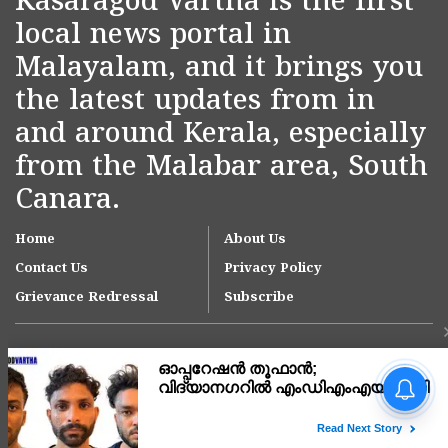
Kasaragod Vartha is the first
local news portal in
Malayalam, and it brings you
the latest updates from in
and around Kerala, especially
from the Malabar area, South
Canara.
Home
About Us
Contact Us
Privacy Policy
Grievance Redressal
Subscribe
നീലേശ്വരം നഗരസഭയിലെ
ആനച്ചാൽ-ഉച്ചൂളിക്കുതിർ
റോഡിലെ വെള്ളക്കെട്ട്
പരിഹരിക്കാൻ ഇടപെടൽ;