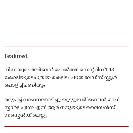
Featured
നീലേശ്വരം അർബൻ ഹെൽത്ത് സെൻ്ററിന് 1.43
കോടിയുടെ പുതിയ കെട്ടിടം; പഴയ ബഡ്സ് സ്കൂൾ
പൊളിച്ച് പണിയും
മദ്യപിച്ച് വാഹനമോടിച്ചു; യൂട്യൂബർ 'ഹെലൻ ഓഫ്
സ്പാർട്ട' എന്ന എസ് ആർ ധന്യയുടെ ലൈസൻസ്
സസ്പെൻഡ് ചെയ്തു ​​​​​​​