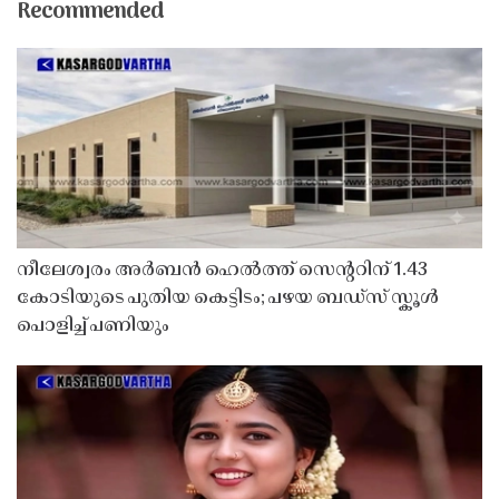
Recommended
നീലേശ്വരം അർബൻ ഹെൽത്ത് സെൻ്ററിന് 1.43
കോടിയുടെ പുതിയ കെട്ടിടം; പഴയ ബഡ്സ് സ്കൂൾ
പൊളിച്ച് പണിയും