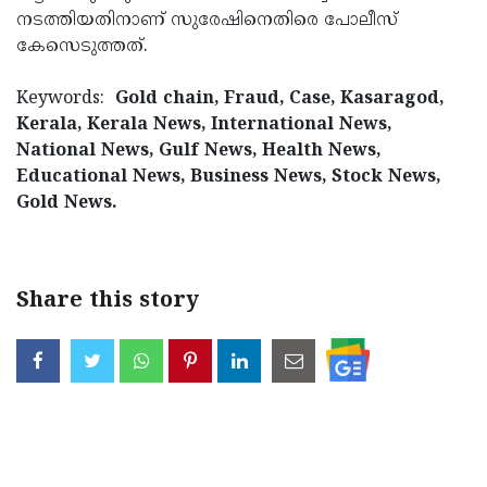
നടത്തിയതിനാണ് സുരേഷിനെതിരെ പോലീസ്
Updates
Assembly
Kerala
കേസെടുത്തത്.
Polls
Local
Look
Keywords:
Gold chain, Fraud, Case, Kasaragod,
Body
Back
Kerala, Kerala News, International News,
Election
2025
National News, Gulf News, Health News,
Educational News, Business News, Stock News,
Gold News.
Share this story