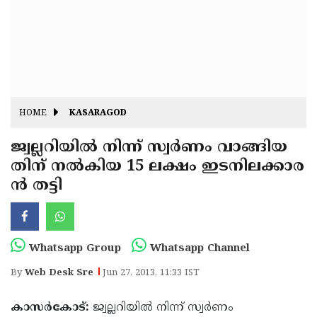
Fitr
May
Day
Eid
Al
Independence
Ad'ha
Day
Onam
HOME
KASARAGOD
J&K
State
ജ്വല്ലറിയില്‍ നിന്ന് സ്വര്‍ണം വാങ്ങിയ
Haryana
തിന് നല്‍കിയ 15 ലക്ഷം ഇടനിലക്കാര
Assembly
State
Diwali
ന്‍ തട്ടി
Elections
Assembly
Christmas
Elections
New-
Year
Republic
Whatsapp Group
Whatsapp Channel
Day
Budget
By
Web Desk Sre
Jun 27, 2013, 11:33 IST
Delhi
കാസര്‍കോട്:
ജ്വല്ലറിയില്‍ നിന്ന് സ്വര്‍ണം