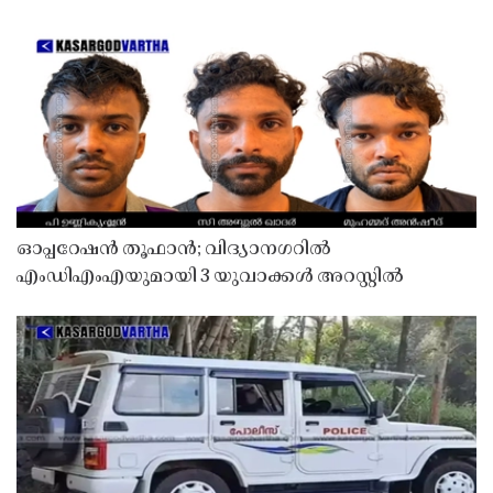
ഓപ്പറേഷൻ തൂഫാൻ; വിദ്യാനഗറിൽ
എംഡിഎംഎയുമായി 3 യുവാക്കൾ അറസ്റ്റിൽ