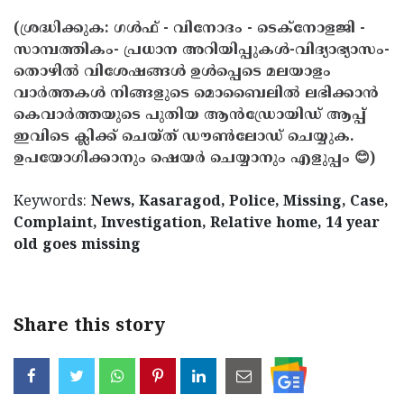
(ശ്രദ്ധിക്കുക: ഗൾഫ് - വിനോദം - ടെക്നോളജി -
സാമ്പത്തികം- പ്രധാന അറിയിപ്പുകൾ-വിദ്യാഭ്യാസം-
തൊഴിൽ വിശേഷങ്ങൾ ഉൾപ്പെടെ മലയാളം
വാർത്തകൾ നിങ്ങളുടെ മൊബൈലിൽ ലഭിക്കാൻ
കെവാർത്തയുടെ പുതിയ ആൻഡ്രോയിഡ് ആപ്പ്
ഇവിടെ ക്ലിക്ക് ചെയ്ത് ഡൗൺലോഡ് ചെയ്യുക.
ഉപയോഗിക്കാനും ഷെയർ ചെയ്യാനും എളുപ്പം 😊)
Keywords:
News, Kasaragod, Police, Missing, Case,
Complaint, Investigation, Relative home, 14 year
old goes missing
Share this story