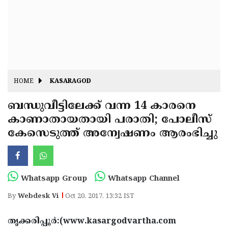
Fitr
May
Day
Eid
Al
Independence
Ad'ha
Day
Onam
HOME
KASARAGOD
J&K
State
ബന്ധുവീട്ടിലേക്ക് വന്ന 14 കാരനെ
Haryana
കാണാതായതായി പരാതി; പോലീസ്
Assembly
State
Diwali
കേസെടുത്ത് അന്വേഷണം ആരംഭിച്ചു
Elections
Assembly
Christmas
Elections
New-
Year
Republic
Whatsapp Group
Whatsapp Channel
Day
Budget
By
Webdesk Vi
Oct 20, 2017, 13:32 IST
Delhi
തൃക്കരിപ്പൂര്‍:(www.kasargodvartha.com