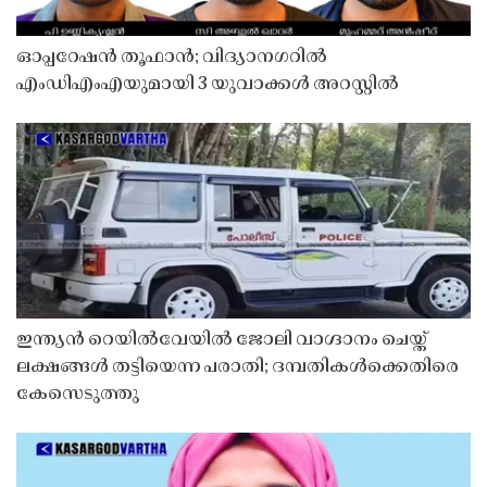
ഓപ്പറേഷൻ തൂഫാൻ; വിദ്യാനഗറിൽ
എംഡിഎംഎയുമായി 3 യുവാക്കൾ അറസ്റ്റിൽ
ഇന്ത്യൻ റെയിൽവേയിൽ ജോലി വാഗ്ദാനം ചെയ്ത്
ലക്ഷങ്ങൾ തട്ടിയെന്ന പരാതി; ദമ്പതികൾക്കെതിരെ
കേസെടുത്തു