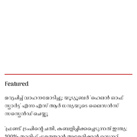
Featured
മദ്യപിച്ച് വാഹനമോടിച്ചു; യൂട്യൂബർ 'ഹെലൻ ഓഫ്
സ്പാർട്ട' എന്ന എസ് ആർ ധന്യയുടെ ലൈസൻസ്
സസ്പെൻഡ് ചെയ്തു ​​​​​​​
'ഫ്രണ്ട്' ട്രംപിന്റെ ചതി, കബളിപ്പിക്കപ്പെടുന്നത് ഇന്ത്യ;
100% താരിഫ് ചുമത്താൻ അമേരിക്കൻ സെനറ്റ്