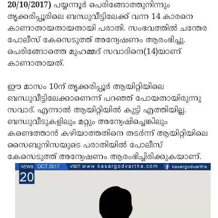
Election
Maha
20/10/2017)
പയ്യന്നൂര്‍ പെരിങ്ങോത്തുനിന്നും
തൃക്കരിപ്പൂരിലെ ബന്ധുവീട്ടിലേക്ക് വന്ന 14 കാരനെ
Shivarathri
International
കാണാതായതായതായി പരാതി. സംഭവത്തില്‍ ചന്തേര
Women's
Anti-
പോലീസ് കേസെടുത്ത് അന്വേഷണം ആരംഭിച്ചു.
പെരിങ്ങോത്തെ മുഹമ്മദ് സവാദിനെ(14)യാണ്
Day
Drug
Attukal
കാണാതായത്.
Campaign
Pongala
Holi
ഈ മാസം 10ന് തൃക്കരിപ്പൂര്‍ ആയിറ്റിയിലെ
2025
2025
IPL
ബന്ധുവീട്ടിലേക്കാണെന്ന് പറഞ്ഞ് പോയതായിരുന്നു
2025
Eid
സവാദ്. എന്നാല്‍ ആയിറ്റിയില്‍ കുട്ടി എത്തിയില്ല.
ബന്ധുവീടുകളിലും മറ്റും അന്വേഷിച്ചെങ്കിലും
Al-
Waqf
കണ്ടെത്താന്‍ കഴിയാത്തതിനെ തടര്‍ന്ന് ആയിറ്റിയിലെ
Fitr
Bill
Vishu
സൈബുനിസയുടെ പരാതിയില്‍ പോലീസ്
കേസെടുത്ത് അന്വേഷണം ആരംഭിച്ചിരിക്കുകയാണ്.
2025
Controversy
Festival
Good
2025
Friday
Easter
Observance
Sunday
By-
2025
2025
Election
Bihar