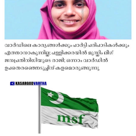
വാർഡിലെ കാര്യങ്ങൾക്കും പാർട്ടി പരിപാടികൾക്കും
എത്താനാകുന്നില്ല; പള്ളിക്കരയിൽ മുസ്ലിം ലീഗ്
ജനപ്രതിനിധിയുടെ രാജി; ഒന്നാം വാർഡിൽ
ഉപതെരഞ്ഞെടുപ്പിന് കളമൊരുങ്ങുന്നു