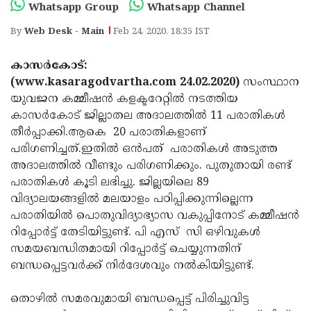
Election
Maha
Whatsapp Group
Whatsapp Channel
Shivarathri
International
By
Web Desk - Main
Feb 24, 2020, 18:35 IST
Women's
Anti-
കാസര്‍കോട്:
Day
Drug
Attukal
(www.kasaragodvartha.com 24.02.2020)
സംസ്ഥാന
യുവജന കമ്മീഷന്‍ കളക്ടറേറ്റില്‍ നടത്തിയ
Campaign
Pongala
Holi
കാസര്‍കോട് ജില്ലാതല അദാലത്തില്‍ 11 പരാതികള്‍
2025
2025
IPL
തീര്‍പ്പാക്കി.ആകെ 20 പരാതികളാണ്
പരിഗണിച്ചത്.ഇതില്‍ ഒന്‍പത് പരാതികള്‍ അടുത്ത
2025
Eid
അദാലത്തില്‍ വീണ്ടും പരിഗണിക്കും. പുതുതായി രണ്ട്
Al-
Waqf
പരാതികള്‍ കൂടി ലഭിച്ചു. ജില്ലയിലെ 89
വിദ്യാലയങ്ങളില്‍ മലയാളം പഠിപ്പിക്കുന്നില്ലെന്ന
Fitr
Bill
Vishu
പരാതിയില്‍ പൊതുവിദ്യാഭ്യാസ വകുപ്പിനോട് കമ്മീഷന്‍
2025
Controversy
Festival
Good
റിപ്പോര്‍ട്ട് തേടിയിട്ടുണ്ട്. പി എസ് സി ഒഴിവുകള്‍
സമയബന്ധിതമായി റിപ്പോര്‍ട്ട് ചെയ്യുന്നതിന്
2025
Friday
Easter
ബന്ധപ്പെട്ടവര്‍ക്ക് നിര്‍ദേശവും നല്‍കിയിട്ടുണ്ട്.
Observance
Sunday
By-
തൊഴില്‍ സമരവുമായി ബന്ധപ്പെട്ട് പിരിച്ചുവിട്ട
2025
2025
Election
Bihar