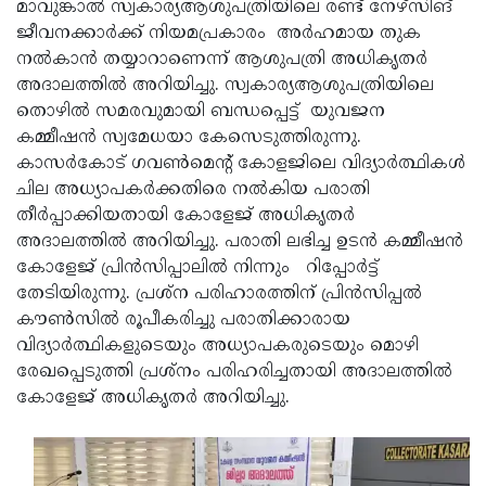
മാവുങ്കാല്‍ സ്വകാര്യആശുപത്രിയിലെ രണ്ട് നേഴ്സിങ്
Updates
Assembly
Kerala
ജീവനക്കാര്‍ക്ക് നിയമപ്രകാരം അര്‍ഹമായ തുക
നല്‍കാന്‍ തയ്യാറാണെന്ന് ആശുപത്രി അധികൃതര്‍
Polls
Local
Look
അദാലത്തില്‍ അറിയിച്ചു. സ്വകാര്യആശുപത്രിയിലെ
Body
Back
തൊഴില്‍ സമരവുമായി ബന്ധപ്പെട്ട് യുവജന
കമ്മീഷന്‍ സ്വമേധയാ കേസെടുത്തിരുന്നു.
Election
2025
കാസര്‍കോട് ഗവണ്‍മെന്റ് കോളജിലെ വിദ്യാര്‍ത്ഥികള്‍
ചില അധ്യാപകര്‍ക്കതിരെ നല്‍കിയ പരാതി
തീര്‍പ്പാക്കിയതായി കോളേജ് അധികൃതര്‍
അദാലത്തില്‍ അറിയിച്ചു. പരാതി ലഭിച്ച ഉടന്‍ കമ്മീഷന്‍
കോളേജ് പ്രിന്‍സിപ്പാലില്‍ നിന്നും റിപ്പോര്‍ട്ട്
തേടിയിരുന്നു. പ്രശ്ന പരിഹാരത്തിന് പ്രിന്‍സിപ്പല്‍
കൗണ്‍സില്‍ രൂപീകരിച്ചു പരാതിക്കാരായ
വിദ്യാര്‍ത്ഥികളുടെയും അധ്യാപകരുടെയും മൊഴി
രേഖപ്പെടുത്തി പ്രശ്നം പരിഹരിച്ചതായി അദാലത്തില്‍
കോളേജ് അധികൃതര്‍ അറിയിച്ചു.