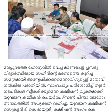
മലപ്പുറത്തെ ഹോസ്റ്റലില്‍ വെച്ച് മരണപ്പെട്ട പ്ലസ്ടു
വിദ്യാര്‍ത്ഥിയായ സഹീറിന്റെ മരണത്തെ കുറിച്ച്
സമഗ്രമായി അന്വേഷിക്കണമെന്നാവിശ്യപ്പെട്ട് മാതാവ്
നല്‍കിയ പരാതിയില്‍, സാഹചര്യം പരിശോധിച്ച് തുടര്‍
നടപടികള്‍ സ്വീകരിക്കുമെന്ന് കമ്മീഷന്‍ വ്യക്തമാക്കി.
യുവജന കമ്മീഷന്‍ ചെയര്‍പേഴ്സണ്‍ ചിന്താ ജേറോം
അദാലത്തില്‍ അധ്യക്ഷത വഹിച്ചു. യുവജന കമ്മീഷന്‍
സെക്രട്ടറി ടി കെ ജയശ്രീ, കമ്മീഷന്‍ അംഗം കെ