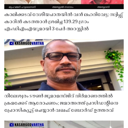
കാലിക്കടവ് ദേശീയപാതയിൽ വൻ ലഹരിവേട്ട; സ്വിഫ്റ്റ്
കാറിൽ കടത്താൻ ശ്രമിച്ച 139.29 ഗ്രാം
എംഡിഎംഎയുമായി 3 പേർ അറസ്റ്റിൽ
നീലേശ്വരം ടൗൺ ജുമാമസ്ജിദ് നിർമാണത്തിൽ
ക്രമക്കേട് ആരോപണം; ജമാഅത്ത് പ്രസിഡന്റിനെ
പ്രോസിക്യൂട്ട് ചെയ്യാൻ വഖഫ് ബോർഡ് ഉത്തരവ്