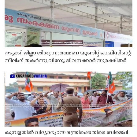
ഇടുക്കി ജില്ലാ ശിശു സംരക്ഷണ യൂണിറ്റ് ഓഫീസിൻ്റെ
സീലിംഗ് തകർന്നു വീണു; ജീവനക്കാർ സുരക്ഷിതർ
കുമ്പളയിൽ വിദ്യാഭ്യാസ മന്ത്രിക്കെതിരെ ബിജെപി