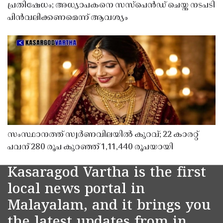
പ്രതിഷേധം; അധ്യാപകനെ സസ്‌പെൻഡ് ചെയ്ത നടപടി
പിൻവലിക്കണമെന്ന് ആവശ്യം
സംസ്ഥാനത്ത് സ്വർണവിലയിൽ കുറവ്; 22 കാരറ്റ്
പവന് 280 രൂപ കുറഞ്ഞ് 1,11,440 രൂപയായി
Kasaragod Vartha is the first
local news portal in
Malayalam, and it brings you
the latest updates from in