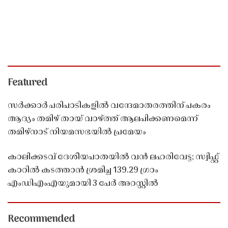
Featured
സർക്കാർ പരിപാടികളിൽ വന്ദേമാതരത്തിന് പകരം
ആദ്യം തമിഴ് തായ് വാഴ്ത്ത് ആലപിക്കണമെന്ന്
തമിഴ്നാട് നിയമസഭയിൽ പ്രമേയം
കാലിക്കടവ് ദേശീയപാതയിൽ വൻ ലഹരിവേട്ട; സ്വിഫ്റ്റ്
കാറിൽ കടത്താൻ ശ്രമിച്ച 139.29 ഗ്രാം
എംഡിഎംഎയുമായി 3 പേർ അറസ്റ്റിൽ
Recommended