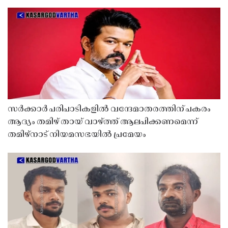
സർക്കാർ പരിപാടികളിൽ വന്ദേമാതരത്തിന് പകരം
ആദ്യം തമിഴ് തായ് വാഴ്ത്ത് ആലപിക്കണമെന്ന്
തമിഴ്നാട് നിയമസഭയിൽ പ്രമേയം