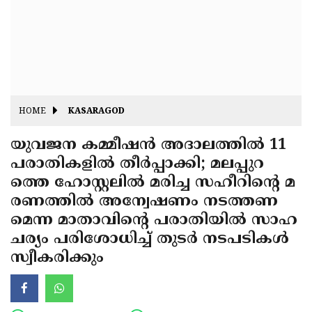
Fitr
May
Day
Eid
Al
Independence
Ad'ha
Day
Onam
HOME
KASARAGOD
J&K
State
യുവജന കമ്മീഷന്‍ അദാലത്തില്‍ 11
Haryana
പരാതികളില്‍ തീര്‍പ്പാക്കി; മലപ്പുറ
Assembly
State
Diwali
ത്തെ ഹോസ്റ്റലില്‍ മരിച്ച സഹീറിന്റെ മ
Elections
Assembly
Christmas
രണത്തില്‍ അന്വേഷണം നടത്തണ
Elections
മെന്ന മാതാവിന്റെ പരാതിയില്‍ സാഹ
New-
ചര്യം പരിശോധിച്ച് തുടര്‍ നടപടികള്‍
Year
Republic
സ്വീകരിക്കും
Day
Budget
Delhi