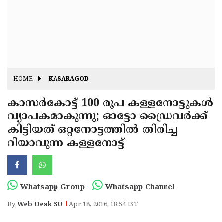
Fitr
May
Day
Eid
Al
Independence
Ad'ha
Day
Onam
HOME
KASARAGOD
J&K
State
കാസര്‍കോട്ട് 100 രൂപ കള്ളനോട്ടുകള്‍
Haryana
വ്യാപകമാകുന്നു; ഓട്ടോ ഡ്രൈവര്‍ക്ക്
Assembly
State
Diwali
കിട്ടിയത് ഒറ്റനോട്ടത്തില്‍ തിരിച്ച
Elections
Assembly
Christmas
റിയാവുന്ന കള്ളനോട്ട്
Elections
New-
Year
Republic
Whatsapp Group
Whatsapp Channel
Day
Budget
By
Web Desk SU
Apr 18, 2016, 18:54 IST
Delhi