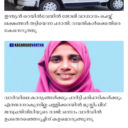
ഇന്ത്യൻ റെയിൽവേയിൽ ജോലി വാഗ്ദാനം ചെയ്ത്
ലക്ഷങ്ങൾ തട്ടിയെന്ന പരാതി; ദമ്പതികൾക്കെതിരെ
കേസെടുത്തു
വാർഡിലെ കാര്യങ്ങൾക്കും പാർട്ടി പരിപാടികൾക്കും
എത്താനാകുന്നില്ല; പള്ളിക്കരയിൽ മുസ്ലിം ലീഗ്
ജനപ്രതിനിധിയുടെ രാജി; ഒന്നാം വാർഡിൽ
ഉപതെരഞ്ഞെടുപ്പിന് കളമൊരുങ്ങുന്നു