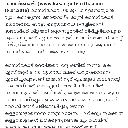
Election
Maha
കാസര്‍കോട്: (www.kasargodvartha.com
18.04.2016)
കാസര്‍കോട്ട് 100 രൂപ കള്ളനോട്ടുകള്‍
Shivarathri
International
വ്യാപകമാകുന്നു. ഞായറാഴ്ച രാത്രി കാസര്‍കോട്
Women's
Anti-
നഗരത്തലെ ഓട്ടോ ഡ്രൈവറായ നെല്ലിക്കുന്ന്
സ്വദേശിക്ക് കിട്ടിയത് ഒറ്റനോട്ടത്തില്‍ തിരിച്ചറിയാവുന്ന
Day
Drug
Attukal
കള്ളനോട്ടാണ്. എന്നാല്‍ രാത്രിയായതിനാലാണ് നോട്ട്
Campaign
Pongala
Holi
തിരിച്ചറിയാനാവാതെ പോയതെന്ന് ഓട്ടോഡ്രൈവര്‍
കാസര്‍കോട് വാര്‍ത്തയോട് പറഞ്ഞു.
2025
2025
IPL
2025
Eid
കാസര്‍കോട് റെയില്‍വെ സ്റ്റേഷനില്‍ നിന്നും കെ
എസ് ആര്‍ ടി സി സ്റ്റാന്‍ഡിലേക്ക് യാത്രക്കാരനെ
Al-
Waqf
എത്തിച്ചപ്പോഴാണ് ഇയാള്‍ നൂറ് രൂപയുടെ കള്ളനോട്ട്
Fitr
Bill
Vishu
കൈമാറിയത്. കെ എസ് ആര്‍ ടി സി ബസില്‍
കയറാനുള്ള തിരക്കഭിനയിച്ച യാത്രക്കാരന്‍ പെട്ടെന്ന്
2025
Controversy
Festival
Good
ബസ് കയറിപ്പോവുകയും ചെയ്തു. ഓട്ടോ ഡ്രൈവര്‍
2025
Friday
Easter
വൈകി നോട്ട് പരിശോധിച്ചപ്പോഴാണ്
കള്ളനോട്ടാണെന്ന് മനസ്സിലായത്. പലര്‍ക്കും തിരക്കില്‍
Observance
Sunday
By-
കള്ളനോട്ടുകള്‍ ലഭിക്കുന്നുണ്ടെങ്കിലും പോലീസ്
2025
2025
Election
Bihar
കേസും മറ്റു നൂലാമാലകളും ഓര്‍ത്ത് നോട്ട്