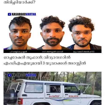
തിരിച്ചടിയാർക്ക്?
ഓപ്പറേഷൻ തൂഫാൻ; വിദ്യാനഗറിൽ
എംഡിഎംഎയുമായി 3 യുവാക്കൾ അറസ്റ്റിൽ