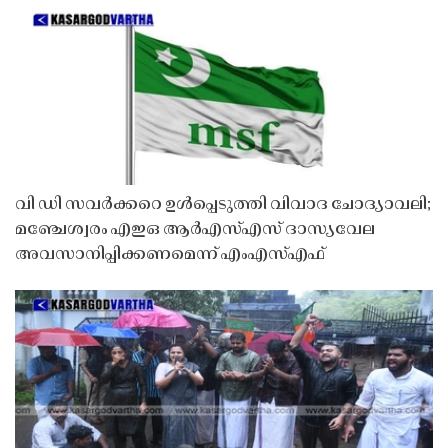
വി ഡി സവർക്കറെ ഉൾപ്പെടുത്തി വിവാദ ചോദ്യാവലി;
മഞ്ചേശ്വരം എഇഒ ആർഎസ്എസ് ദാസ്യവേല
അവസാനിപ്പിക്കണമെന്ന് എംഎസ്എഫ്