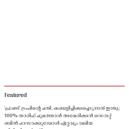
Featured
'ഫ്രണ്ട്' ട്രംപിന്റെ ചതി, കബളിപ്പിക്കപ്പെടുന്നത് ഇന്ത്യ;
100% താരിഫ് ചുമത്താൻ അമേരിക്കൻ സെനറ്റ്
ബിൽ പാസാക്കുമ്പോൾ ഏറ്റവും വലിയ