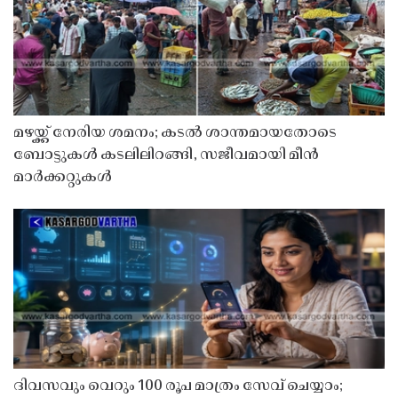
മഴയ്ക്ക് നേരിയ ശമനം; കടൽ ശാന്തമായതോടെ
ബോട്ടുകൾ കടലിലിറങ്ങി, സജീവമായി മീൻ
മാർക്കറ്റുകൾ
ദിവസവും വെറും 100 രൂപ മാത്രം സേവ് ചെയ്യാം;