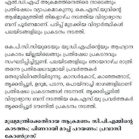
Election
എല്‍.ഡി.എഫ് അക്രമത്തിനെതിരെ നാടെങ്ങും
Maha
പ്രതിഷേധം വ്യാപകമാകുന്നു. കെ.എസ്.യുവിന്റെ
Shivarathri
International
ആഭിമുഖ്യത്തില്‍ തിങ്കളാഴ്ച നടത്തിയ വിദ്യാഭ്യാസ
Women's
ബന്ദ് പൂര്‍ണമാണ്. പഠിപ്പ് മുടക്കിയ വിദ്യാര്‍ത്ഥികള്‍
Anti-
പലയിടങ്ങളിലും പ്രകടനം നടത്തി.
Day
Drug
Attukal
Campaign
Pongala
കെ.പി.സി.സിയുടെയും യു.ഡി.എഫിന്റെയും ആഹ്വാന
Holi
പ്രകാരം ജില്ലയിലെങ്ങും പ്രതിഷേധ പ്രകടനവും
2025
2025
IPL
സംഘടിപ്പിച്ചിട്ടുണ്ട്. പലയിടങ്ങളിലും ഞായറാഴ്ച രാത്രി
2025
തന്നെ പ്രതിഷേധവുമായി പ്രവര്‍ത്തകര്‍
Eid
തെരുവിലിറങ്ങിയിരുന്നു. കാസര്‍കോട്, കാഞ്ഞങ്ങാട്,
Al-
Waqf
തൃക്കരിപ്പൂര്‍, ഉദുമ, പടന്ന, പൊയ്‌നാച്ചി ഭാഗങ്ങളിലാണ്
Fitr
Bill
പ്രതിഷേധ പ്രകടനങ്ങള്‍ നടന്നത്. തൃക്കരിപ്പൂരില്‍
Vishu
വിദ്യാഭ്യാസ ബന്ദ് നടത്തിയ കെ.എസ്.യു പ്രവര്‍ത്തകര്‍
2025
Controversy
Festival
Good
തൃക്കരിപ്പൂര്‍ ടൗണില്‍ പ്രകടനം നടത്തി.
2025
Friday
Easter
മുഖ്യമന്ത്രിക്കെതിരായ ആക്രമണം സി.പി.എമ്മിന്റെ
Observance
Sunday
By-
കാടത്തം; പിണറായി മാപ്പ് പറയണം: പ്രവാസി
2025
2025
Election
കോണ്‍ഗ്രസ്
Bihar