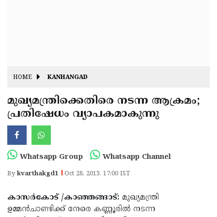
Fitr
May
Day
Eid
Al
Independence
Ad'ha
Day
Onam
HOME
KANHANGAD
J&K
State
മുഖ്യമന്ത്രിക്കെതിരെ നടന്ന ആക്രമം;
Haryana
പ്രതിഷേധം വ്യാപകമാകുന്നു
Assembly
State
Diwali
Elections
Assembly
Christmas
Elections
New-
Whatsapp Group
Whatsapp Channel
Year
Republic
By
kvarthakgd1
Oct 28, 2013, 17:00 IST
Day
Budget
കാസര്‍കോട് /കാഞ്ഞങ്ങാട്:
മുഖ്യമന്ത്രി
Delhi
ഉമ്മന്‍ചാണ്ടിക്ക് നേരെ കണ്ണൂരില്‍ നടന്ന