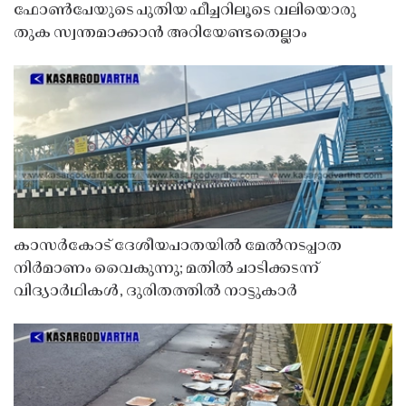
ഫോൺപേയുടെ പുതിയ ഫീച്ചറിലൂടെ വലിയൊരു
തുക സ്വന്തമാക്കാൻ അറിയേണ്ടതെല്ലാം
കാസർകോട് ദേശീയപാതയിൽ മേൽനടപ്പാത
നിർമാണം വൈകുന്നു; മതിൽ ചാടിക്കടന്ന്
വിദ്യാർഥികൾ, ദുരിതത്തിൽ നാട്ടുകാർ