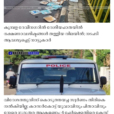
കുമ്പള ദേവീനഗറിൽ ദേശീയപാതയിൽ
ഭക്ഷണാവശിഷ്ടങ്ങൾ തള്ളിയ നിലയിൽ; നടപടി
ആവശ്യപ്പെട്ട് നാട്ടുകാർ
വിദേശത്തുനിന്ന് കൊടുത്തയച്ച സ്വർണം തിരികെ
നൽകിയില്ല; കാസർകോട്ട് യുവാവിനും പിതാവിനും
നേരെ ഗുരുതര ആക്രമണം; 4 പേർക്കെതിരെ കേസ്