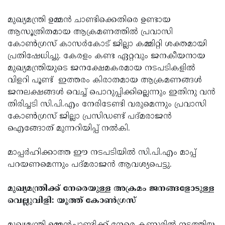
Updates
Assembly
Kerala
മുഖ്യമന്ത്രി ഉമ്മന്‍ ചാണ്ടിക്കെതിരെ ഉണ്ടായ
Polls
Local
ആസൂത്രിതമായ ആക്രമണത്തില്‍ പ്രവാസി
Look
കോണ്‍ഗ്രസ് കാസര്‍കോട് ജില്ലാ കമ്മിറ്റി ശക്തമായി
Body
Back
പ്രതിഷേധിച്ചു. കേരളം കണ്ട ഏറ്റവും ജനകീയനായ
Election
2025
മുഖ്യമന്ത്രിയുടെ ജനക്ഷേമകരമായ നടപടികളില്‍
വിളറി പൂണ്ട് ഇത്തരം കിരാതമായ ആക്രമണങ്ങള്‍
ജനലക്ഷങ്ങള്‍ വെച്ച് പൊറുപ്പിക്കില്ലെന്നും ഇതിനു വന്‍
തിരിച്ചടി സി.പി.എം നേരിടേണ്ടി വരുമെന്നും പ്രവാസി
കോണ്‍ഗ്രസ് ജില്ലാ പ്രസിഡണ്ട് പദ്മരാജന്‍
ഐങ്ങോത് മുന്നറിയിപ്പ് നല്‍കി.
മാപ്പര്‍ഹിക്കാത്ത ഈ നടപടിയില്‍ സി.പി.എം മാപ്പ്
പറയണമെന്നും പദ്മരാജന്‍ ആവശ്യപെട്ടു.
മുഖ്യമന്ത്രിക്ക് നേരെയുള്ള അക്രമം ജനങ്ങളോടുള്ള
വെല്ലുവിളി: യൂത്ത് കോണ്‍ഗ്രസ്