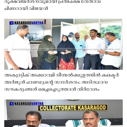
രൂക്ഷവിമർശനവുമായി പ്രതിപക്ഷ നേതാവ്
പിണറായി വിജയൻ
അക്വാട്ടിക് അക്കാദമി നീന്തൽക്കുളത്തിൽ കലക്ടർ
അർജുൻ പാണ്ഡ്യൻ്റെ സന്ദർശനം; അടിസ്ഥാന
സൗകര്യങ്ങൾ മെച്ചപ്പെടുത്താൻ നിർദേശം