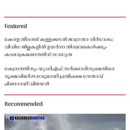
Featured
കേരള തീരത്ത് കള്ളക്കടൽ ജാഗ്രതാ നിർദേശം;
വിവിധ ജില്ലകളിൽ ഉയർന്ന തിരമാലകൾക്കും
കടലാക്രമണത്തിന് സാധ്യത
കേന്ദ്രത്തിനും യുഡിഎഫ് സർക്കാരിനുമെതിരെ
രൂക്ഷവിമർശനവുമായി പ്രതിപക്ഷ നേതാവ്
പിണറായി വിജയൻ
Recommended