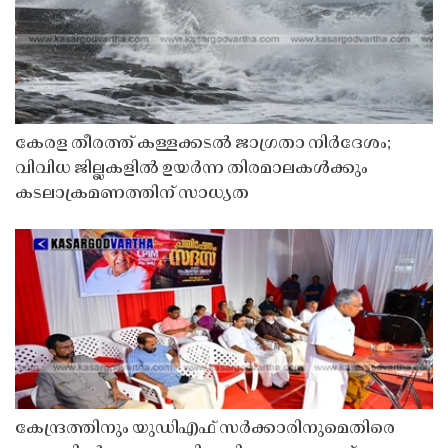
കേരള തീരത്ത് കള്ളക്കടൽ ജാഗ്രതാ നിർദേശം;
വിവിധ ജില്ലകളിൽ ഉയർന്ന തിരമാലകൾക്കും
കടലാക്രമണത്തിന് സാധ്യത
കേന്ദ്രത്തിനും യുഡിഎഫ് സർക്കാരിനുമെതിരെ