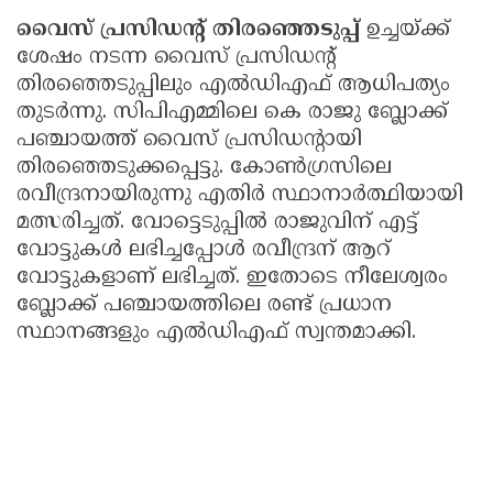
വൈസ് പ്രസിഡൻ്റ് തിരഞ്ഞെടുപ്പ്
ഉച്ചയ്ക്ക്
ശേഷം നടന്ന വൈസ് പ്രസിഡൻ്റ്
തിരഞ്ഞെടുപ്പിലും എൽഡിഎഫ് ആധിപത്യം
തുടർന്നു. സിപിഎമ്മിലെ കെ രാജു ബ്ലോക്ക്
പഞ്ചായത്ത് വൈസ് പ്രസിഡൻ്റായി
തിരഞ്ഞെടുക്കപ്പെട്ടു. കോൺഗ്രസിലെ
രവീന്ദ്രനായിരുന്നു എതിർ സ്ഥാനാർത്ഥിയായി
മത്സരിച്ചത്. വോട്ടെടുപ്പിൽ രാജുവിന് എട്ട്
വോട്ടുകൾ ലഭിച്ചപ്പോൾ രവീന്ദ്രന് ആറ്
വോട്ടുകളാണ് ലഭിച്ചത്. ഇതോടെ നീലേശ്വരം
ബ്ലോക്ക് പഞ്ചായത്തിലെ രണ്ട് പ്രധാന
സ്ഥാനങ്ങളും എൽഡിഎഫ് സ്വന്തമാക്കി.