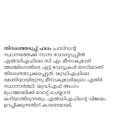
തിരഞ്ഞെടുപ്പ് ഫലം
പ്രസിഡൻ്റ്
സ്ഥാനത്തേക്ക് നടന്ന വോട്ടെടുപ്പിൽ
എൽഡിഎഫിലെ സി എം മീനാകുമാരി
അഞ്ചിനെതിരെ എട്ട് വോട്ടുകൾ നേടിയാണ്
തിരഞ്ഞെടുക്കപ്പെട്ടത്. യുഡിഎഫിലെ
രമണിയായിരുന്നു മീനാകുമാരിയുടെ എതിർ
സ്ഥാനാർത്ഥി. യുഡിഎഫ് അംഗം
മുഹമ്മദലിക്ക് വോട്ട് ചെയ്യാൻ
കഴിയാതിരുന്നതും എൽഡിഎഫിൻ്റെ വിജയം
ഉറപ്പിക്കുന്നതിന് കാരണമായി.