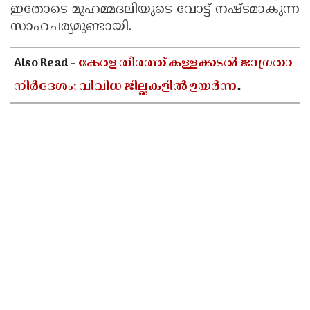
ഇതോടെ മുഹമ്മദലിയുടെ വോട്ട് നഷ്ടമാകുന്ന
സാഹചര്യമുണ്ടായി.
Also Read -
കേരള തീരത്ത് കള്ളക്കടൽ ജാഗ്രതാ
നിർദേശം; വിവിധ ജില്ലകളിൽ ഉയർന്ന
തിരമാലകൾക്കും കടലാക്രമണത്തിന്
സാധ്യത