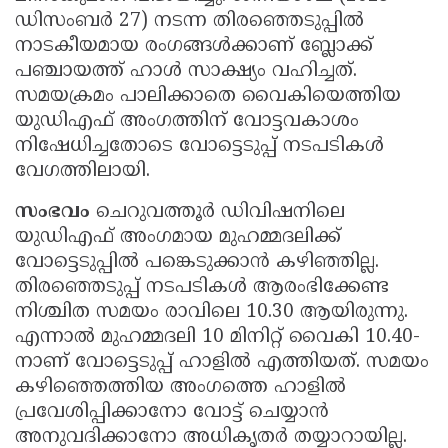
ഡിസംബർ 27) നടന്ന തിരഞ്ഞെടുപ്പിൽ
നാടകീയമായ രംഗങ്ങൾക്കാണ് ബ്ലോക്ക്
പഞ്ചായത്ത് ഹാൾ സാക്ഷ്യം വഹിച്ചത്.
സമയക്രമം പാലിക്കാതെ വൈകിയെത്തിയ
യുഡിഎഫ് അംഗത്തിന് വോട്ടവകാശം
നിഷേധിച്ചതോടെ വോട്ടെടുപ്പ് നടപടികൾ
വേഗത്തിലായി.
സംഭവം
ചെറുവത്തൂർ ഡിവിഷനിലെ
യുഡിഎഫ് അംഗമായ മുഹമ്മദലിക്ക്
വോട്ടെടുപ്പിൽ പങ്കെടുക്കാൻ കഴിഞ്ഞില്ല.
തിരഞ്ഞെടുപ്പ് നടപടികൾ ആരംഭിക്കേണ്ട
നിശ്ചിത സമയം രാവിലെ 10.30 ആയിരുന്നു.
എന്നാൽ മുഹമ്മദലി 10 മിനിറ്റ് വൈകി 10.40-
നാണ് വോട്ടെടുപ്പ് ഹാളിൽ എത്തിയത്. സമയം
കഴിഞ്ഞെത്തിയ അംഗത്തെ ഹാളിൽ
പ്രവേശിപ്പിക്കാനോ വോട്ട് ചെയ്യാൻ
അനുവദിക്കാനോ അധികൃതർ തയ്യാറായില്ല.