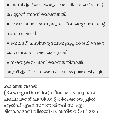
● യുഡിഎഫ് അംഗം മുഹമ്മദലിക്കാണ് വോട്ട്
Updates
Assembly
Kerala
ചെയ്യാൻ സാധിക്കാഞ്ഞത്.
Polls
Local
Look
● രമണിയായിരുന്നു യുഡിഎഫിൻ്റെ പ്രസിഡൻ്റ്
Body
Back
സ്ഥാനാർത്ഥി.
Election
2025
● വൈസ് പ്രസിഡൻ്റ് വോട്ടെടുപ്പിൽ രവീന്ദ്രനെ
കെ രാജു പരാജയപ്പെടുത്തി.
● സമയക്രമം പാലിക്കാത്തതിനാൽ
യുഡിഎഫ് അംഗത്തെ ഹാളിൽ പ്രവേശിപ്പിച്ചില്ല.
കാഞ്ഞങ്ങാട്:
(KasargodVartha)
നീലേശ്വരം ബ്ലോക്ക്
പഞ്ചായത്ത് പ്രസിഡൻ്റ് തിരഞ്ഞെടുപ്പിൽ
എൽഡിഎഫ് സ്ഥാനാർത്ഥി സി എം
മീനാകുമാരി വിജയിച്ചു. ശനിയാഴ്ച (2025