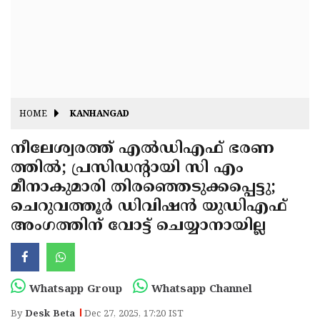
Fitr
May
Day
Eid
Al
Independence
Ad'ha
Day
Onam
HOME
KANHANGAD
J&K
State
നീലേശ്വരത്ത് എൽഡിഎഫ് ഭരണ
Haryana
ത്തിൽ; പ്രസിഡൻ്റായി സി എം
Assembly
State
Diwali
മീനാകുമാരി തിരഞ്ഞെടുക്കപ്പെട്ടു;
Elections
Assembly
Christmas
ചെറുവത്തൂർ ഡിവിഷൻ യുഡിഎഫ്
Elections
അംഗത്തിന് വോട്ട് ചെയ്യാനായില്ല
New-
Year
Republic
Day
Budget
Whatsapp Group
Whatsapp Channel
Delhi
By
Desk Beta
Dec 27, 2025, 17:20 IST