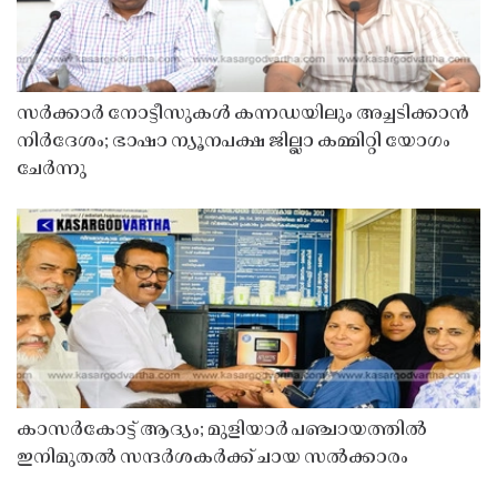
സർക്കാർ നോട്ടീസുകൾ കന്നഡയിലും അച്ചടിക്കാൻ
നിർദേശം; ഭാഷാ ന്യൂനപക്ഷ ജില്ലാ കമ്മിറ്റി യോഗം
ചേർന്നു
കാസർകോട്ട് ആദ്യം; മുളിയാർ പഞ്ചായത്തിൽ
ഇനിമുതൽ സന്ദർശകർക്ക് ചായ സൽക്കാരം