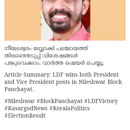
നീലേശ്വരം ബ്ലോക്ക് പഞ്ചായത്ത്
തിരഞ്ഞെടുപ്പ് വിശേഷങ്ങൾ
പങ്കുവെക്കാം. വാർത്ത ഷെയർ ചെയ്യൂ.
Article Summary: LDF wins both President
and Vice President posts in Nileshwar Block
Panchayat.
#Nileshwar #BlockPanchayat #LDFVictory
#KasargodNews #KeralaPolitics
#ElectionResult