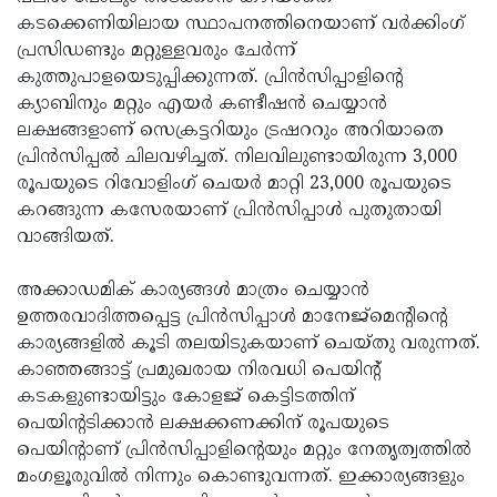
കടക്കെണിയിലായ സ്ഥാപനത്തിനെയാണ് വര്‍ക്കിംഗ്
പ്രസിഡണ്ടും മറ്റുള്ളവരും ചേര്‍ന്ന്
കുത്തുപാളയെടുപ്പിക്കുന്നത്. പ്രിന്‍സിപ്പാളിന്റെ
ക്യാബിനും മറ്റും എയര്‍ കണ്ടീഷന്‍ ചെയ്യാന്‍
ലക്ഷങ്ങളാണ് സെക്രട്ടറിയും ട്രഷററും അറിയാതെ
പ്രിന്‍സിപ്പല്‍ ചിലവഴിച്ചത്. നിലവിലുണ്ടായിരുന്ന 3,000
രൂപയുടെ റിവോളിംഗ് ചെയര്‍ മാറ്റി 23,000 രൂപയുടെ
കറങ്ങുന്ന കസേരയാണ് പ്രിന്‍സിപ്പാള്‍ പുതുതായി
വാങ്ങിയത്.
അക്കാഡമിക് കാര്യങ്ങള്‍ മാത്രം ചെയ്യാന്‍
ഉത്തരവാദിത്തപ്പെട്ട പ്രിന്‍സിപ്പാള്‍ മാനേജ്‌മെന്റിന്റെ
കാര്യങ്ങളില്‍ കൂടി തലയിടുകയാണ് ചെയ്തു വരുന്നത്.
കാഞ്ഞങ്ങാട്ട് പ്രമുഖരായ നിരവധി പെയിന്റ്
കടകളുണ്ടായിട്ടും കോളജ് കെട്ടിടത്തിന്
പെയിന്റടിക്കാന്‍ ലക്ഷക്കണക്കിന് രൂപയുടെ
പെയിന്റാണ് പ്രിന്‍സിപ്പാളിന്റെയും മറ്റും നേതൃത്വത്തില്‍
മംഗളൂരുവില്‍ നിന്നും കൊണ്ടുവന്നത്. ഇക്കാര്യങ്ങളും