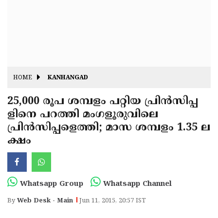
Fitr
May
Day
Eid
Al
Independence
Ad'ha
Day
Onam
HOME
KANHANGAD
J&K
State
25,000 രൂപ ശമ്പളം പറ്റിയ പ്രിന്‍സിപ്പ
Haryana
ളിനെ പറത്തി മംഗളൂരുവിലെ
Assembly
State
Diwali
പ്രിന്‍സിപ്പളെത്തി; മാസ ശമ്പളം 1.35 ല
Elections
Assembly
Christmas
ക്ഷം
Elections
New-
Year
Republic
Whatsapp Group
Whatsapp Channel
Day
Budget
By
Web Desk - Main
Jun 11, 2015, 20:57 IST
Delhi