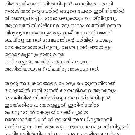
നിരാശയിലാണ്. പ്രിന്‍സിപ്പാള്‍ക്കെതിരെ പരാതി
നല്‍കിയതിന്റെ പേരില്‍ ഒട്ടേറെ പേരെ ഇതിനിടയില്‍
തിരഞ്ഞുപിടിച്ച് പുറത്താക്കുകയും ചെയ്തിരുന്നു.
ആശ്രമത്തിന് കീഴിലുള്ള ഒരു സ്ഥാപനത്തില്‍ ഉന്നത
വിദ്യാഭ്യാസ യോഗ്യതയുള്ള ജീവനക്കാര്‍ ജോലി
ചെയ്തു വന്നത് ശമ്പളത്തിന്റെ പരിമിതി പോലും
നോക്കാതെയായിരുന്നു. അഞ്ചു വര്‍ഷമായിട്ടും
ഒരാളെപ്പോലും ഇതു വരെ
സ്ഥിരപ്പെടുത്താതിരിക്കുന്നത് കടുത്ത
അനീതിയായാണ് വിലയിരുത്തപ്പെടുന്നത്.
തന്റെ അധികാരങ്ങളെ ചോദ്യം ചെയ്യുന്നതിനാല്‍
കോളജില്‍ ഇനി മുതല്‍ മലയാളികളെ ആരെയും
ജോലിയില്‍ നിയമിക്കില്ലെന്നാണ് പ്രിന്‍സിപ്പാള്‍
ഇടയ്ക്കിടെ പറയാറുള്ളത്. ഇതിനിടയില്‍
മംഗളൂരുവില്‍ കോളജിലേക്ക് പുതിയ
ഉദ്യോഗാര്‍ത്ഥികള്‍ക്ക് വേണ്ടി അനധികൃതമായി
ഇന്റര്‍വ്യൂ നടത്തിയതായും ആരോപണം ഉയര്‍ന്നിട്ടുണ്ട്.
പുതിയ പ്രിന്‍സിപ്പാള്‍ വന്ന ശേഷം കഴിഞ്ഞ വര്‍ഷം