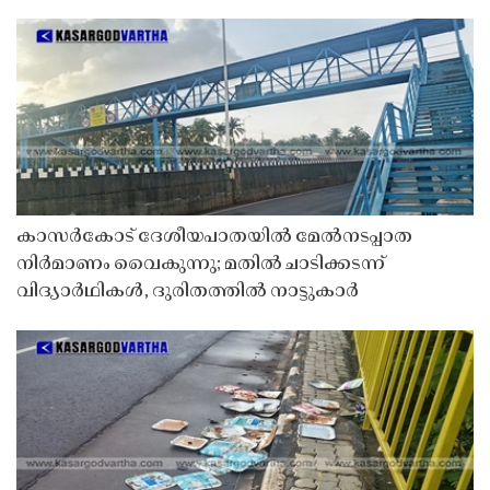
കാസർകോട് ദേശീയപാതയിൽ മേൽനടപ്പാത
നിർമാണം വൈകുന്നു; മതിൽ ചാടിക്കടന്ന്
വിദ്യാർഥികൾ, ദുരിതത്തിൽ നാട്ടുകാർ