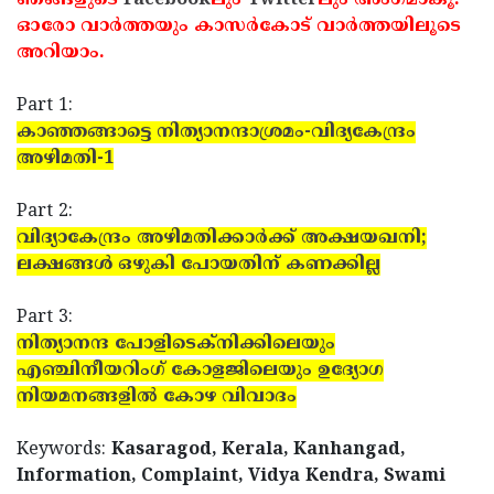
ഞങ്ങളുടെ
Facebook
ലും
Twitter
ലും അംഗമാകൂ.
ഓരോ വാര്‍ത്തയും കാസര്‍കോട് വാര്‍ത്തയിലൂടെ
അറിയാം.
Part 1:
കാഞ്ഞങ്ങാട്ടെ നിത്യാനന്ദാശ്രമം-വിദ്യകേന്ദ്രം
അഴിമതി-1
Part 2:
വിദ്യാകേന്ദ്രം അഴിമതിക്കാര്‍ക്ക് അക്ഷയഖനി;
ലക്ഷങ്ങള്‍ ഒഴുകി പോയതിന് കണക്കില്ല
Part 3:
നിത്യാനന്ദ പോളിടെക്‌നിക്കിലെയും
എഞ്ചിനീയറിംഗ് കോളജിലെയും ഉദ്യോഗ
നിയമനങ്ങളില്‍ കോഴ വിവാദം
Keywords:
Kasaragod, Kerala, Kanhangad,
Information, Complaint, Vidya Kendra, Swami