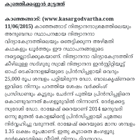
Election
Maha
കുഞ്ഞിക്കണ്ണന്‍ മുട്ടത്ത്
Shivarathri
International
കാഞ്ഞങ്ങാട്: (www.kasargodvartha.com
Women's
Anti-
11/06/2015)
കാഞ്ഞങ്ങാട് നിത്യാനന്ദാശ്രമത്തിലെയും
അനുബന്ധ സ്ഥാപനമായ നിത്യാനന്ദാ
Day
Drug
Attukal
വിദ്യാകേന്ദ്രത്തിലെയും ഞെട്ടിക്കുന്ന അഴിമതി
Campaign
Pongala
Holi
കഥകളും ധൂര്‍ത്തും ഈ സ്ഥാപനങ്ങളുടെ
നട്ടെല്ലൊടിക്കുകയാണ്. നിത്യാനന്ദാ വിദ്യാകേന്ദ്രത്തിന്
2025
2025
IPL
കീഴിലുള്ള സദ്ഗുരു സ്വാമി നിത്യാനന്ദ ഇന്‍സ്റ്റിറ്റിയൂട്ട്
2025
Eid
ഓഫ് ടെക്‌നോളജിയുടെ പ്രിന്‍സിപ്പളായി വെറും
25,000 രൂപ ശമ്പളം പറ്റിയിരുന്ന ഡോ. ബാലകൃഷ്ണനെ
Al-
Waqf
ഇവിടെ നിന്നും പറത്തിയ ശേഷം വര്‍ക്കിംഗ്
Fitr
Bill
Vishu
പ്രസിഡണ്ടും കൂട്ടരും ചേര്‍ന്ന് പുതിയ പ്രിന്‍സിപ്പളിനെ
കൊണ്ടുവന്നത് മംഗളൂരുവില്‍ നിന്നാണ്. ദേര്‍ളക്കട്ട
2025
Controversy
Festival
Good
സ്വദേശി ഡോ. രാജേഷ് റൈയാണ് 2014 ജനുവരി
2025
Friday
Easter
ഒന്നു മുതല്‍ കോളജിന്റെ പ്രിന്‍സിപ്പളായി ചുമതല
നിര്‍വ്വഹിച്ചു വരുന്നത്. രാജേഷ് റൈയുടെ മാസ ശമ്പളം
Observance
Sunday
By-
1.35 ലക്ഷം രൂപമാണ്. ഇതു കൂടാതെ മംഗളൂരു
2025
2025
Election
Bihar
ദേര്‍ളക്കട്ടയിലെ വീട്ടില്‍ നിന്നും ദിവസവും