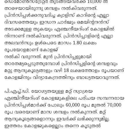
ഡെമോണ്‍സ്‌ട്രേറ്റര്‍ തുടങ്ങിയവര്‍ക്ക് 10,000 ല്‍
താഴെയായിരുന്നു ശമ്പളം നല്‍കിവരുന്നത്.
പ്രിന്‍സിപ്പള്‍ക്കനുവദിച്ച ക്വാളിസ് കാറിന്റെ എല്ലാ
ദിവസത്തെയും ഇന്ധന ചാര്‍ജും മെയിന്റനന്‍സ്
അടക്കമുള്ള തുകയും എഞ്ചനീയറിംഗ് കോളജില്‍
നിന്നാണ് നല്‍കിവരുന്നത്. പ്രിന്‍സിപ്പാളിന്റെ എല്ലാ
അലവന്‍സും ഉള്‍പെടെ മാസം 1.80 ലക്ഷം
രൂപയോളമാണ് കോളജ്
നല്‍കി വരുന്നത്. മുന്‍ പ്രിന്‍സിപ്പളുമായി
താരതമ്യപ്പെടുത്തുമ്പോള്‍ പ്രിന്‍സിപ്പളിന്റെ ശമ്പളവും
മറ്റു ആനുകൂല്യങ്ങളും വഴി 18 ലക്ഷത്തോളം രൂപയാണ്
കോളജിനും വിദ്യാകേന്ദ്രത്തിനും ബാധ്യതയാവുന്നത്.
പി.എച്ച്.ഡി. യോഗ്യതയുള്ള മറ്റ് സ്വാശ്രയ
എഞ്ചിനീയറിംഗ് കോളജുകളിലെ പരിചയ സമ്പന്നരായ
പ്രിന്‍സിപ്പള്‍മാര്‍ക്ക് പോലും 60,000 രൂപ മുതല്‍ 70,000
രൂപ വരെയാണ് മാസ ശമ്പളം നല്‍കുന്നത്. മറ്റ്
ആനുകൂല്യങ്ങളൊന്നും ഇവര്‍ക്ക് ലഭിക്കുന്നുമില്ല.
ഇത്തരം കോളജുകളെല്ലാം തന്നെ കൂടുതല്‍