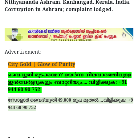
Nithyananda Ashram, Kanhangad, Kerala, India,
Corruption in Ashram; complaint lodged.
Advertisement:
City Gold | Glow of Purity
വൈദ്യുതി മുടക്കമോ? ഉയര്‍ന്ന നിലവാരത്തിലുള്ള
ഇന്‍വേര്‍ട്ടറുകളും ബാറ്ററിയും.... വിളിക്കുക: +91
944 60 90 752
സോളാര്‍ വൈദ്യുതി 49,000 രൂപ മുതല്‍...
.
വിളിക്കുക: +91
944 60 90 752