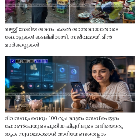
മഴയ്ക്ക് നേരിയ ശമനം; കടൽ ശാന്തമായതോടെ
ബോട്ടുകൾ കടലിലിറങ്ങി, സജീവമായി മീൻ
മാർക്കറ്റുകൾ
ദിവസവും വെറും 100 രൂപ മാത്രം സേവ് ചെയ്യാം;
ഫോൺപേയുടെ പുതിയ ഫീച്ചറിലൂടെ വലിയൊരു
തുക സ്വന്തമാക്കാൻ അറിയേണ്ടതെല്ലാം