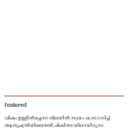
Featured
വിഷം ഉള്ളിൽച്ചെന്ന നിലയിൽ സ്വയം കാറോടിച്ച്
ആശുപത്രിയിലെത്തി; ചികിത്സയിലായിരുന്ന