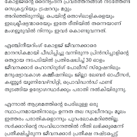
കോളജിന്റെ ദൈന്യംദിന പ്രവര്‍ത്തനങ്ങള്‍ നടത്തേണ്ട
സെക്രട്ടറിയും ട്രഷററും മറ്റും
അറിഞ്ഞിരുന്നില്ല. പെയിന്റ് തൊഴിലാളികളെയും
ഇലക്ട്രീഷ്യന്മാരെയും ഇതേ രീതിയില്‍ തന്നെയാണ്
മംഗളൂരുവില്‍ നിന്നും ഇവര്‍ കൊണ്ടുവന്നത്.
എഞ്ചിനീയറിംഗ് കോളജ് ജീവനക്കാരെ
മാനസികമായി പീഡിപ്പിച്ചു വന്നിരുന്ന പ്രിന്‍സിപ്പാളിന്റെ
തെറ്റായ നടപടിയില്‍ പ്രതിഷേധിച്ച് 30 ഓളം
ജീവനക്കാര്‍ ഹൊസ്ദുര്‍ഗ് പോലീസ് സ്‌റ്റേഷനിലും
മനുഷ്യാവകാശ കമ്മീഷനിലും ജില്ലാ ലേബര്‍ ഓഫീസര്‍,
കണ്ണൂര്‍ യൂണിവേഴ്‌സിറ്റി, പ്രൊവിഡന്‍ഡ് ഫണ്ട്
തുടങ്ങിയ ഉദ്യോഗസ്ഥര്‍ക്കും പരാതി നല്‍കിയിരുന്നു.
എന്നാല്‍ ആശ്രമത്തിന്റെ പേരിലുള്ള ഒരു
സ്ഥാപനമായതിനാലും ഉന്നത തല സ്വാധീനവും മൂലം
ഇത്തരം പരാതികളൊന്നും പുറംലോകമറിഞ്ഞില്ല.
സര്‍ക്കാറിന്റെ സംവിധാനത്തില്‍ നീതി ലഭിക്കുമെന്ന്
പ്രതീക്ഷിച്ചിരുന്ന ജീവനക്കാര്‍ പ്രതീക്ഷ നഷ്ടപ്പെട്ട്