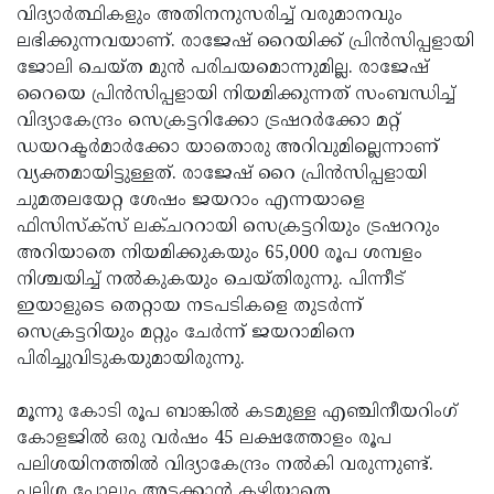
വിദ്യാര്‍ത്ഥികളും അതിനനുസരിച്ച് വരുമാനവും
ലഭിക്കുന്നവയാണ്. രാജേഷ് റൈയിക്ക് പ്രിന്‍സിപ്പളായി
ജോലി ചെയ്ത മുന്‍ പരിചയമൊന്നുമില്ല. രാജേഷ്
റൈയെ പ്രിന്‍സിപ്പളായി നിയമിക്കുന്നത് സംബന്ധിച്ച്
വിദ്യാകേന്ദ്രം സെക്രട്ടറിക്കോ ട്രഷറര്‍ക്കോ മറ്റ്
ഡയറക്ടര്‍മാര്‍ക്കോ യാതൊരു അറിവുമില്ലെന്നാണ്
വ്യക്തമായിട്ടുള്ളത്. രാജേഷ് റൈ പ്രിന്‍സിപ്പളായി
ചുമതലയേറ്റ ശേഷം ജയറാം എന്നയാളെ
ഫിസിസ്‌ക്‌സ് ലക്ചററായി സെക്രട്ടറിയും ട്രഷററും
അറിയാതെ നിയമിക്കുകയും 65,000 രൂപ ശമ്പളം
നിശ്ചയിച്ച് നല്‍കുകയും ചെയ്തിരുന്നു. പിന്നീട്
ഇയാളുടെ തെറ്റായ നടപടികളെ തുടര്‍ന്ന്
സെക്രട്ടറിയും മറ്റും ചേര്‍ന്ന് ജയറാമിനെ
പിരിച്ചുവിടുകയുമായിരുന്നു.
മൂന്നു കോടി രൂപ ബാങ്കില്‍ കടമുള്ള എഞ്ചിനീയറിംഗ്
കോളജില്‍ ഒരു വര്‍ഷം 45 ലക്ഷത്തോളം രൂപ
പലിശയിനത്തില്‍ വിദ്യാകേന്ദ്രം നല്‍കി വരുന്നുണ്ട്.
പലിശ പോലും അടക്കാന്‍ കഴിയാതെ