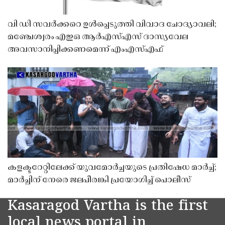
വി ഡി സവർക്കറെ ഉൾപ്പെടുത്തി വിവാദ ചോദ്യാവലി;
മഞ്ചേശ്വരം എഇഒ ആർഎസ്എസ് ദാസ്യവേല
അവസാനിപ്പിക്കണമെന്ന് എംഎസ്എഫ്
കളക്ടറേറ്റിലേക്ക് യുവമോർച്ചയുടെ പ്രതിഷേധ മാർച്ച്;
മാർച്ചിന് നേരെ ജലപീരങ്കി പ്രയോഗിച്ച് പൊലീസ്
Kasaragod Vartha is the first
local news portal in