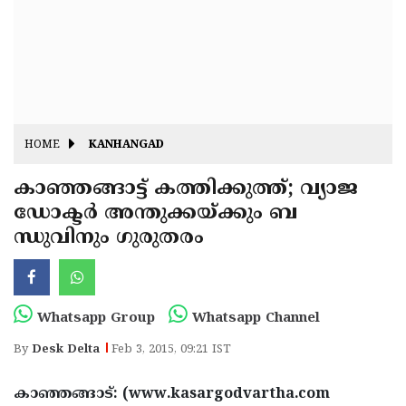
Fitr
May
Day
Eid
Al
Independence
Ad'ha
Day
Onam
HOME
KANHANGAD
J&K
State
കാഞ്ഞങ്ങാട്ട് കത്തിക്കുത്ത്; വ്യാജ
Haryana
ഡോക്ടര്‍ അന്തുക്കയ്ക്കും ബ
Assembly
State
Diwali
ന്ധുവിനും ഗുരുതരം
Elections
Assembly
Christmas
Elections
New-
Year
Republic
Whatsapp Group
Whatsapp Channel
Day
Budget
By
Desk Delta
Feb 3, 2015, 09:21 IST
Delhi
കാഞ്ഞങ്ങാട്: (www.kasargodvartha.com