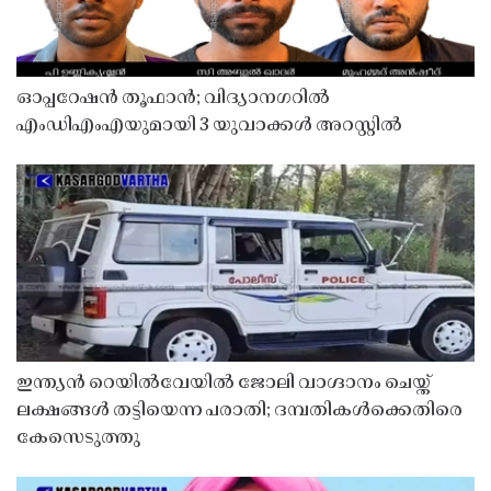
ഓപ്പറേഷൻ തൂഫാൻ; വിദ്യാനഗറിൽ
എംഡിഎംഎയുമായി 3 യുവാക്കൾ അറസ്റ്റിൽ
ഇന്ത്യൻ റെയിൽവേയിൽ ജോലി വാഗ്ദാനം ചെയ്ത്
ലക്ഷങ്ങൾ തട്ടിയെന്ന പരാതി; ദമ്പതികൾക്കെതിരെ
കേസെടുത്തു