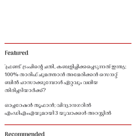
Featured
'ഫ്രണ്ട്' ട്രംപിന്റെ ചതി, കബളിപ്പിക്കപ്പെടുന്നത് ഇന്ത്യ;
100% താരിഫ് ചുമത്താൻ അമേരിക്കൻ സെനറ്റ്
ബിൽ പാസാക്കുമ്പോൾ ഏറ്റവും വലിയ
തിരിച്ചടിയാർക്ക്?
ഓപ്പറേഷൻ തൂഫാൻ; വിദ്യാനഗറിൽ
എംഡിഎംഎയുമായി 3 യുവാക്കൾ അറസ്റ്റിൽ
Recommended