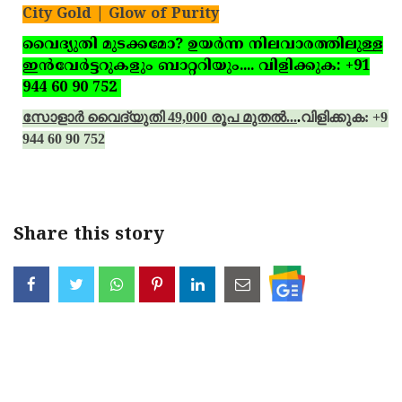
City Gold | Glow of Purity
വൈദ്യുതി മുടക്കമോ? ഉയര്‍ന്ന നിലവാരത്തിലുള്ള
ഇന്‍വേര്‍ട്ടറുകളും ബാറ്ററിയും.... വിളിക്കുക: +91
944 60 90 752
സോളാര്‍ വൈദ്യുതി 49,000 രൂപ മുതല്‍...
.
വിളിക്കുക: +91
944 60 90 752
Share this story