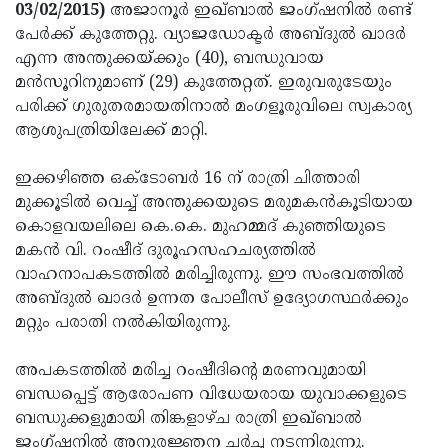
Election
Maha
03/02/2015)
അജാനൂര്‍ ഇഖ്ബാല്‍ ജംഗ്ഷനില്‍ രണ്ട്
പേര്‍ക്ക് കുത്തേറ്റു. വ്യാജഡോക്ടര്‍ അബ്ദുല്‍ ഖാദര്‍
Shivarathri
International
എന്ന അന്തുക്കയ്ക്കും (40), ബന്ധുവായ
Women's
Anti-
മന്‍സൂറിനുമാണ് (29) കുത്തേറ്റത്. ഇരുവരുടേയും
പരിക്ക് ഗുരുതരമായതിനാല്‍ മംഗളൂരുവിലെ സ്വകാര്യ
Day
Drug
Attukal
ആശുപത്രിയിലേക്ക് മാറ്റി.
Campaign
Pongala
Holi
ഇക്കഴിഞ്ഞ ഒക്‌ടോബര്‍ 16 ന് രാത്രി ചിത്താരി
2025
2025
IPL
മുക്കൂടില്‍ വെച്ച് അന്തുക്കയുടെ മരുമകന്‍കൂടിയായ
2025
Eid
കൊളവയലിലെ കെ.കെ. മുഹമ്മദ് കുഞ്ഞിയുടെ
മകന്‍ വി. റംഷീദ് ദുരൂഹസഹചര്യത്തില്‍
Al-
Waqf
വാഹനാപകടത്തില്‍ മരിച്ചിരുന്നു. ഈ സംഭവത്തില്‍
Fitr
Bill
Vishu
അബ്ദുല്‍ ഖാദര്‍ ഉന്നത പോലീസ് ഉദ്യോഗസ്ഥര്‍ക്കും
മറ്റും പരാതി നല്‍കിയിരുന്നു.
2025
Controversy
Festival
Good
2025
Friday
Easter
അപകടത്തില്‍ മരിച്ച റംഷീദിന്റെ മരണവുമായി
ബന്ധപ്പെട്ട് ആരോപണ വിധേയരായ യുവാക്കളുടെ
Observance
Sunday
By-
ബന്ധുക്കളുമായി തിങ്കളാഴ്ച രാത്രി ഇഖ്ബാല്‍
2025
2025
Election
Bihar
ജംഗ്ഷനില്‍ അനുരജ്ഞന ചര്‍ച്ച നടന്നിരുന്നു.