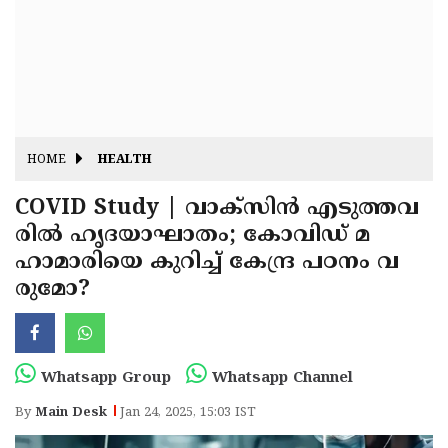
Fitr
May
Day
Eid
Al
Independence
Ad'ha
Day
Onam
HOME
HEALTH
J&K
State
COVID Study | വാക്സിൻ എടുത്തവ
Haryana
രിൽ ഹൃദയാഘാതം; കോവിഡ് മ
Assembly
State
Diwali
ഹാമാരിയെ കുറിച്ച് കേന്ദ്ര പഠനം വ
Elections
Assembly
Christmas
രുമോ?
Elections
New-
Year
Republic
Whatsapp Group
Whatsapp Channel
Day
Budget
By
Main Desk
Jan 24, 2025, 15:03 IST
Delhi