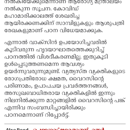
നൽകിയേക്കുമെന്നാണ് ആരോഗ്യ മന്ത്രാലയം
നൽകുന്ന സൂചന. കോവിഡ്
മഹാമാരിക്കാലത്ത് ശേഖരിച്ച
ആയിരക്കണക്കിന് സാമ്പിളുകളും ആശുപത്രി
രേഖകളുമാണ് പഠന വിധേയമാക്കുക.
എന്നാൽ വാക്സിൻ ഉപയോഗിച്ചവരിൽ
കൂടിവരുന്ന ഹൃദയാഘാതത്തെക്കുറിച്ച്
പഠനത്തിൽ വിശദീകരണമില്ല. ഇതുകൂടി
ഉൾപ്പെടുത്തണമെന്ന ആവശ്യം
ഉയർന്നുവരുന്നുമുണ്ട്. വ്യത്യസ്ത വ്യക്തികളുടെ
രോഗപ്രതിരോധ ക്ഷമത, വൈറസിന്റെ
പരിണാമം, ഉപാപചയ പ്രവർത്തനങ്ങൾ,
അസുഖബാധിതരായ വ്യക്തികളിൽ ഇന്നും
നിലനിൽക്കുന്ന മാറ്റങ്ങളിൽ വൈറസിന്റെ പങ്ക്
എന്നിവ സംബന്ധിച്ചായിരിക്കും
പഠനമെന്നാണ് റിപ്പോർട്ട്.