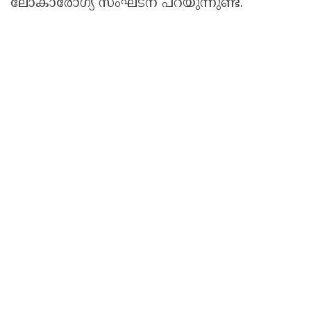
ലോകാരോഗ്യ സംഘടന പറയുന്നുണ്ട്.