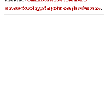
Also Read -
ചെമ്മനാട് ജമാഅത്ത് ഹയർ
സെക്കൻഡറി സ്കൂൾ പുതിയ കെട്ടിട ഉദ്ഘാടനം
ഓഗസ്റ്റ് 10-ന്; മന്ത്രി അഡ്വ. എൻ ഷംസുദ്ദീൻ
നിർവഹിക്കും