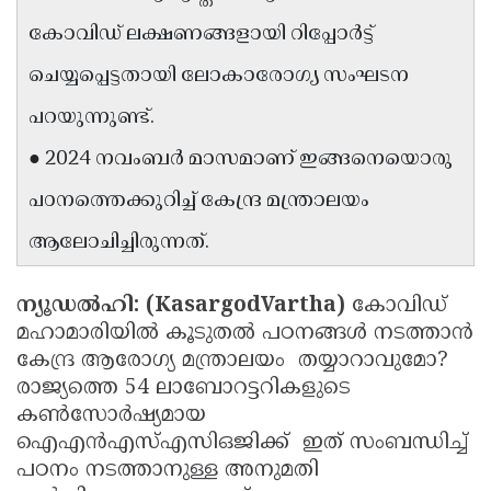
Updates
Assembly
കോവിഡ് ലക്ഷണങ്ങളായി റിപ്പോർട്ട്
Kerala
Polls
Local
Look
ചെയ്യപ്പെട്ടതായി ലോകാരോഗ്യ സംഘടന
Body
Back
പറയുന്നുണ്ട്.
Election
2025
● 2024 നവംബർ മാസമാണ് ഇങ്ങനെയൊരു
പഠനത്തെക്കുറിച്ച് കേന്ദ്ര മന്ത്രാലയം
ആലോചിച്ചിരുന്നത്.
ന്യൂഡൽഹി: (KasargodVartha)
കോവിഡ്
മഹാമാരിയിൽ കൂടുതൽ പഠനങ്ങൾ നടത്താൻ
കേന്ദ്ര ആരോഗ്യ മന്ത്രാലയം തയ്യാറാവുമോ?
രാജ്യത്തെ 54 ലാബോറട്ടറികളുടെ
കൺസോർഷ്യമായ
ഐഎൻഎസ്എസിഒജിക്ക് ഇത് സംബന്ധിച്ച്
പഠനം നടത്താനുള്ള അനുമതി