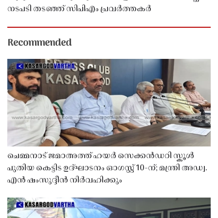
നടപടി തടഞ്ഞ് സിപിഎം പ്രവർത്തകർ
Recommended
ചെമ്മനാട് ജമാഅത്ത് ഹയർ സെക്കൻഡറി സ്കൂൾ
പുതിയ കെട്ടിട ഉദ്ഘാടനം ഓഗസ്റ്റ് 10-ന്; മന്ത്രി അഡ്വ.
എൻ ഷംസുദ്ദീൻ നിർവഹിക്കും