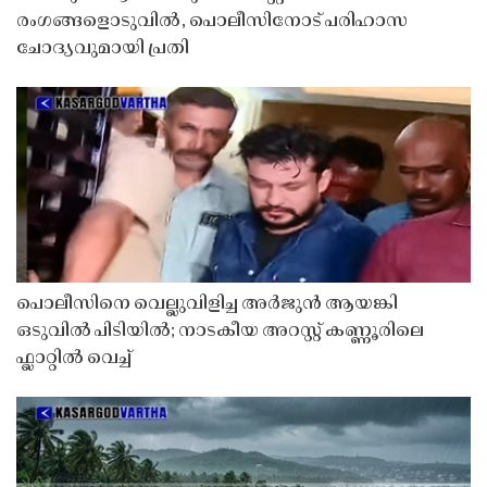
രംഗങ്ങളൊടുവിൽ, പൊലീസിനോട് പരിഹാസ
ചോദ്യവുമായി പ്രതി
പൊലീസിനെ വെല്ലുവിളിച്ച അർജുൻ ആയങ്കി
ഒടുവിൽ പിടിയിൽ; നാടകീയ അറസ്റ്റ് കണ്ണൂരിലെ
ഫ്ലാറ്റിൽ വെച്ച്