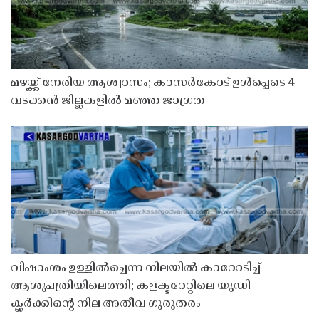
മഴയ്ക്ക് നേരിയ ആശ്വാസം; കാസർകോട് ഉൾപ്പെടെ 4
വടക്കൻ ജില്ലകളിൽ മഞ്ഞ ജാഗ്രത
വിഷാംശം ഉള്ളിൽച്ചെന്ന നിലയിൽ കാറോടിച്ച്
ആശുപത്രിയിലെത്തി; കളക്ടറേറ്റിലെ യുഡി
ക്ലർക്കിൻ്റെ നില അതീവ ഗുരുതരം