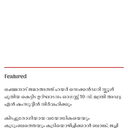
Featured
ചെമ്മനാട് ജമാഅത്ത് ഹയർ സെക്കൻഡറി സ്കൂൾ
പുതിയ കെട്ടിട ഉദ്ഘാടനം ഓഗസ്റ്റ് 10-ന്; മന്ത്രി അഡ്വ.
എൻ ഷംസുദ്ദീൻ നിർവഹിക്കും
കിടപ്പുരോഗിയായ വയോധികയെയും
കുടുംബത്തെയും കുടിയൊഴിപ്പിക്കാൻ ബാങ്ക്; ജപ്തി