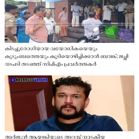
കിടപ്പുരോഗിയായ വയോധികയെയും
കുടുംബത്തെയും കുടിയൊഴിപ്പിക്കാൻ ബാങ്ക്; ജപ്തി
നടപടി തടഞ്ഞ് സിപിഎം പ്രവർത്തകർ
അർജുൻ ആയങ്കിയുടെ അറസ്റ്റ് നാടകീയ