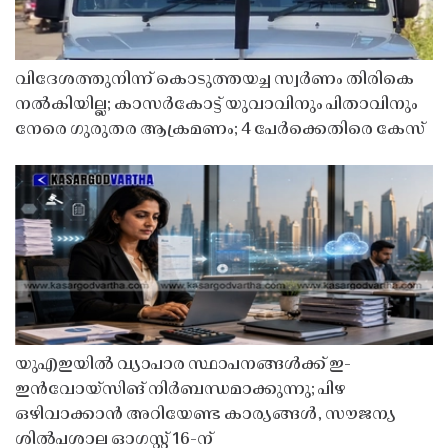
വിദേശത്തുനിന്ന് കൊടുത്തയച്ച സ്വർണം തിരികെ
നൽകിയില്ല; കാസർകോട്ട് യുവാവിനും പിതാവിനും
നേരെ ഗുരുതര ആക്രമണം; 4 പേർക്കെതിരെ കേസ്
യുഎഇയിൽ വ്യാപാര സ്ഥാപനങ്ങൾക്ക് ഇ-
ഇൻവോയ്സിങ് നിർബന്ധമാക്കുന്നു; പിഴ
ഒഴിവാക്കാൻ അറിയേണ്ട കാര്യങ്ങൾ, സൗജന്യ
ശിൽപശാല ഓഗസ്റ്റ് 16-ന്