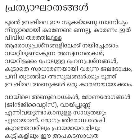
പ്രത്യാഘാതങ്ങൾ
ടൂത്ത് ബ്രഷിലെ ഈ സൂക്ഷ്മാണു സാന്നിധ്യം
നിസ്സാരമായി കാണേണ്ട ഒന്നല്ല, കാരണം ഇത്
വിവിധ തരത്തിലുള്ള
ആരോഗ്യപ്രശ്നങ്ങളിലേക്ക് നയിച്ചേക്കാം.
വയറ്റിലുണ്ടാകുന്ന അസ്വസ്ഥതകൾ,
വയറിളക്കം പോലുള്ള ദഹനപ്രശ്നങ്ങൾ,
കൂടാതെ സാധാരണയായി വരുന്ന ജലദോഷം,
പനി തുടങ്ങിയ അസുഖങ്ങൾക്കും ടൂത്ത്
ബ്രഷിലെ അണുക്കൾ ഒരു കാരണമായേക്കാം.
വായിലെ അണുബാധകൾ, മോണരോഗങ്ങൾ
(ജിൻജിവൈറ്റിസ്), വായ്പ്പുണ്ണ്
എന്നിവയുണ്ടാകാനുള്ള സാധ്യതയും
ഏറെയാണ്. രോഗപ്രതിരോധ ശേഷി
കുറഞ്ഞവരിലും പ്രായമായവരിലും
കുട്ടികളിലും ഈ അപകടസാധ്യത