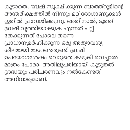
കൂടാതെ, ബ്രഷ് സൂക്ഷിക്കുന്ന ബാത്ത്റൂമിന്റെ
അന്തരീക്ഷത്തിൽ നിന്നും മറ്റ് രോഗാണുക്കൾ
ഇതിൽ പ്രവേശിക്കുന്നു. അതിനാൽ, ടൂത്ത്
ബ്രഷ് വൃത്തിയാക്കുക എന്നത് പല്ല്
തേക്കുന്നത് പോലെ തന്നെ
പ്രാധാന്യമർഹിക്കുന്ന ഒരു അത്യാവശ്യ
ശീലമായി മാറേണ്ടതുണ്ട്. ബ്രഷ്
ഉപയോഗശേഷം വെറുതെ കഴുകി വെച്ചാൽ
മാത്രം പോരാ, അതിലുപരിയായി കൂടുതൽ
ശ്രദ്ധയും പരിചരണവും നൽകേണ്ടത്
അനിവാര്യമാണ്.