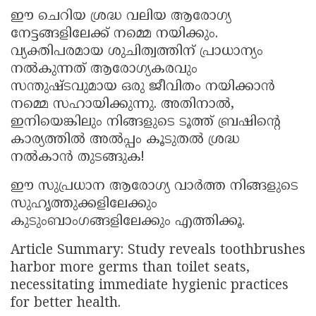
ഈ ചെറിയ ശ്രദ്ധ വലിയ ആരോഗ്യ
നേട്ടങ്ങളിലേക്ക് നമ്മെ നയിക്കും.
വ്യക്തിപരമായ ശുചിത്വത്തിന് പ്രാധാന്യം
നൽകുന്നത് ആരോഗ്യകരവും
സന്തുഷ്ടവുമായ ഒരു ജീവിതം നയിക്കാൻ
നമ്മെ സഹായിക്കുന്നു. അതിനാൽ,
ഇനിയെങ്കിലും നിങ്ങളുടെ ടൂത്ത് ബ്രഷിന്റെ
കാര്യത്തിൽ അൽപ്പം കൂടുതൽ ശ്രദ്ധ
നൽകാൻ തുടങ്ങുക!
ഈ സുപ്രധാന ആരോഗ്യ വാർത്ത നിങ്ങളുടെ
സുഹൃത്തുക്കളിലേക്കും
കുടുംബാംഗങ്ങളിലേക്കും എത്തിക്കൂ.
Article Summary: Study reveals toothbrushes
harbor more germs than toilet seats,
necessitating immediate hygienic practices
for better health.