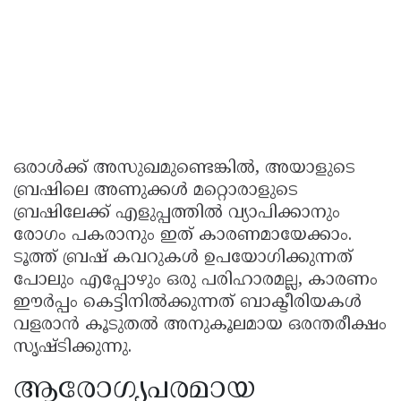
ഒരാൾക്ക് അസുഖമുണ്ടെങ്കിൽ, അയാളുടെ
ബ്രഷിലെ അണുക്കൾ മറ്റൊരാളുടെ
ബ്രഷിലേക്ക് എളുപ്പത്തിൽ വ്യാപിക്കാനും
രോഗം പകരാനും ഇത് കാരണമായേക്കാം.
ടൂത്ത് ബ്രഷ് കവറുകൾ ഉപയോഗിക്കുന്നത്
പോലും എപ്പോഴും ഒരു പരിഹാരമല്ല, കാരണം
ഈർപ്പം കെട്ടിനിൽക്കുന്നത് ബാക്ടീരിയകൾ
വളരാൻ കൂടുതൽ അനുകൂലമായ ഒരന്തരീക്ഷം
സൃഷ്ടിക്കുന്നു.
ആരോഗ്യപരമായ