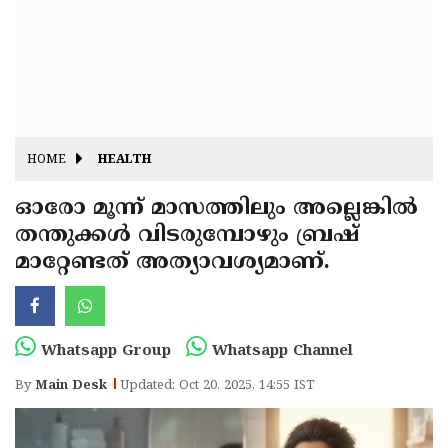
Fitr
May
Day
Eid
Al
Independence
Ad'ha
Day
Onam
HOME
HEALTH
J&K
State
ഓരോ മൂന്ന് മാസത്തിലും അല്ലെങ്കിൽ
Haryana
തന്തുക്കൾ വിടരുമ്പോഴും ബ്രഷ്
Assembly
State
Diwali
മാറ്റേണ്ടത് അത്യാവശ്യമാണ്.
Elections
Assembly
Christmas
Elections
New-
Year
Republic
Whatsapp Group
Whatsapp Channel
Day
Budget
By
Main Desk
Updated: Oct 20, 2025, 14:55 IST
Delhi