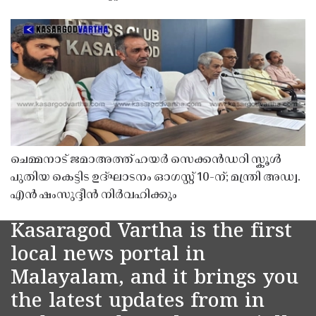
ചെമ്മനാട് ജമാഅത്ത് ഹയർ സെക്കൻഡറി സ്കൂൾ
പുതിയ കെട്ടിട ഉദ്ഘാടനം ഓഗസ്റ്റ് 10-ന്; മന്ത്രി അഡ്വ.
എൻ ഷംസുദ്ദീൻ നിർവഹിക്കും
Kasaragod Vartha is the first
local news portal in
Malayalam, and it brings you
the latest updates from in