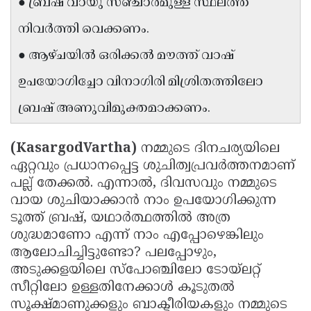
● ബ്രഷ് വായു സഞ്ചാരമുള്ള സ്ഥലത്ത്
Updates
Assembly
Kerala
നിവർത്തി വെക്കണം.
Polls
Local
Look
● ആഴ്ചയിൽ ഒരിക്കൽ മൗത്ത് വാഷ്
Body
Back
ഉപയോഗിച്ചോ വിനാഗിരി മിശ്രിതത്തിലോ
Election
2025
ബ്രഷ് അണുവിമുക്തമാക്കണം.
(KasargodVartha)
നമ്മുടെ ദിനചര്യയിലെ
ഏറ്റവും പ്രധാനപ്പെട്ട ശുചിത്വപ്രവർത്തനമാണ്
പല്ല് തേക്കൽ. എന്നാൽ, ദിവസവും നമ്മുടെ
വായ ശുചിയാക്കാൻ നാം ഉപയോഗിക്കുന്ന
ടൂത്ത് ബ്രഷ്, യഥാർത്ഥത്തിൽ അത്ര
ശുദ്ധമാണോ എന്ന് നാം എപ്പോഴെങ്കിലും
ആലോചിച്ചിട്ടുണ്ടോ? പലപ്പോഴും,
അടുക്കളയിലെ സ്പോഞ്ചിലോ ടോയ്‌ലറ്റ്
സീറ്റിലോ ഉള്ളതിനേക്കാൾ കൂടുതൽ
സൂക്ഷ്മാണുക്കളും ബാക്ടീരിയകളും നമ്മുടെ