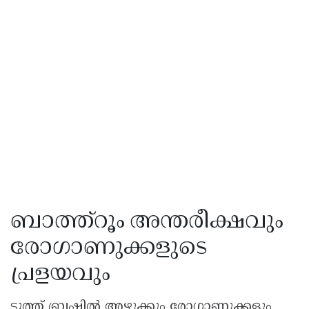
ബാത്ത്റൂം അന്തരീക്ഷവും
രോഗാണുക്കളുടെ
പ്രളയവും
ടൂത്ത് ബ്രഷിൽ അഴുക്കും രോഗാണുക്കളും