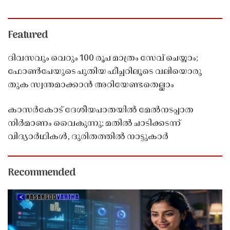
Featured
ദിവസവും വെറും 100 രൂപ മാത്രം സേവ് ചെയ്യാം;
ഫോൺപേയുടെ പുതിയ ഫീച്ചറിലൂടെ വലിയൊരു
തുക സ്വന്തമാക്കാൻ അറിയേണ്ടതെല്ലാം
കാസർകോട് ദേശീയപാതയിൽ മേൽനടപ്പാത
നിർമാണം വൈകുന്നു; മതിൽ ചാടിക്കടന്ന്
വിദ്യാർഥികൾ, ദുരിതത്തിൽ നാട്ടുകാർ
Recommended