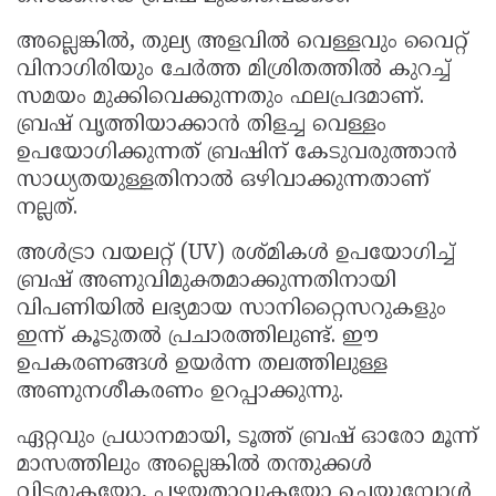
അല്ലെങ്കിൽ, തുല്യ അളവിൽ വെള്ളവും വൈറ്റ്
വിനാഗിരിയും ചേർത്ത മിശ്രിതത്തിൽ കുറച്ച്
സമയം മുക്കിവെക്കുന്നതും ഫലപ്രദമാണ്.
ബ്രഷ് വൃത്തിയാക്കാൻ തിളച്ച വെള്ളം
ഉപയോഗിക്കുന്നത് ബ്രഷിന് കേടുവരുത്താൻ
സാധ്യതയുള്ളതിനാൽ ഒഴിവാക്കുന്നതാണ്
നല്ലത്.
അൾട്രാ വയലറ്റ് (UV) രശ്മികൾ ഉപയോഗിച്ച്
ബ്രഷ് അണുവിമുക്തമാക്കുന്നതിനായി
വിപണിയിൽ ലഭ്യമായ സാനിറ്റൈസറുകളും
ഇന്ന് കൂടുതൽ പ്രചാരത്തിലുണ്ട്. ഈ
ഉപകരണങ്ങൾ ഉയർന്ന തലത്തിലുള്ള
അണുനശീകരണം ഉറപ്പാക്കുന്നു.
ഏറ്റവും പ്രധാനമായി, ടൂത്ത് ബ്രഷ് ഓരോ മൂന്ന്
മാസത്തിലും അല്ലെങ്കിൽ തന്തുക്കൾ
വിടരുകയോ, പഴയതാവുകയോ ചെയ്യുമ്പോൾ