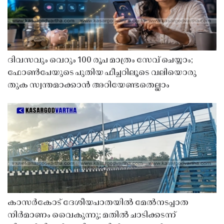
ദിവസവും വെറും 100 രൂപ മാത്രം സേവ് ചെയ്യാം;
ഫോൺപേയുടെ പുതിയ ഫീച്ചറിലൂടെ വലിയൊരു
തുക സ്വന്തമാക്കാൻ അറിയേണ്ടതെല്ലാം
കാസർകോട് ദേശീയപാതയിൽ മേൽനടപ്പാത
നിർമാണം വൈകുന്നു; മതിൽ ചാടിക്കടന്ന്