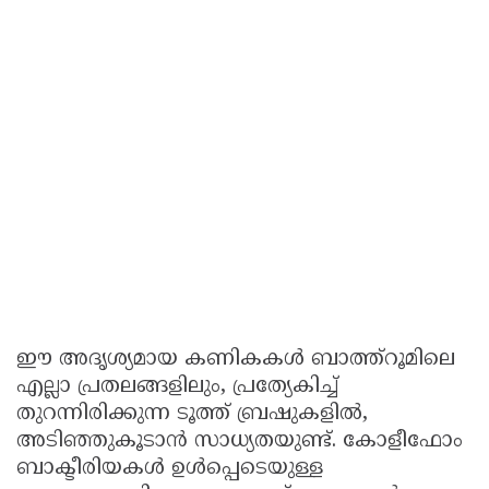
ഈ അദൃശ്യമായ കണികകൾ ബാത്ത്റൂമിലെ
എല്ലാ പ്രതലങ്ങളിലും, പ്രത്യേകിച്ച്
തുറന്നിരിക്കുന്ന ടൂത്ത് ബ്രഷുകളിൽ,
അടിഞ്ഞുകൂടാൻ സാധ്യതയുണ്ട്. കോളീഫോം
ബാക്ടീരിയകൾ ഉൾപ്പെടെയുള്ള