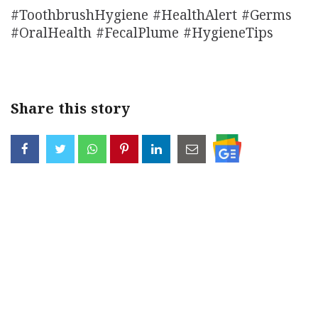
#ToothbrushHygiene #HealthAlert #Germs
#OralHealth #FecalPlume #HygieneTips
Share this story