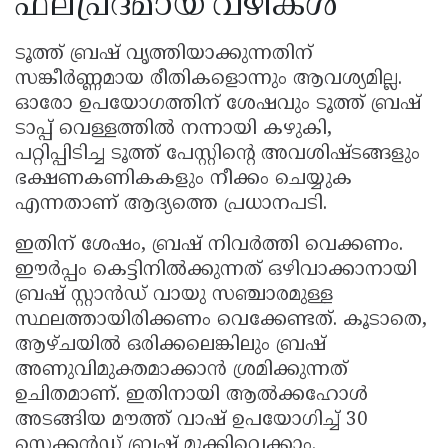
ഫലപ്രദമായ വഴികൾ
ടൂത്ത് ബ്രഷ് വൃത്തിയാക്കുന്നതിന്
സങ്കീർണ്ണമായ രീതികളൊന്നും ആവശ്യമില്ല.
ഓരോ ഉപയോഗത്തിന് ശേഷവും ടൂത്ത് ബ്രഷ്
ടാപ്പ് വെള്ളത്തിൽ നന്നായി കഴുകി,
പറ്റിപ്പിടിച്ച ടൂത്ത് പേസ്റ്റിന്റെ അവശിഷ്ടങ്ങളും
ഭക്ഷണകണികകളും നീക്കം ചെയ്യുക
എന്നതാണ് ആദ്യത്തെ പ്രധാനപടി.
ഇതിന് ശേഷം, ബ്രഷ് നിവർത്തി വെക്കണം.
ഈർപ്പം കെട്ടിനിൽക്കുന്നത് ഒഴിവാക്കാനായി
ബ്രഷ് സ്റ്റാൻഡ് വായു സഞ്ചാരമുള്ള
സ്ഥലത്തായിരിക്കണം വെക്കേണ്ടത്. കൂടാതെ,
ആഴ്ചയിൽ ഒരിക്കലെങ്കിലും ബ്രഷ്
അണുവിമുക്തമാക്കാൻ ശ്രമിക്കുന്നത്
ഉചിതമാണ്. ഇതിനായി ആൽക്കഹോൾ
അടങ്ങിയ മൗത്ത് വാഷ് ഉപയോഗിച്ച് 30
സെക്കൻഡ് ബ്രഷ് മുക്കിവെക്കാം.