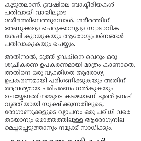
കൂടുതലാണ്. ബ്രഷിലെ ബാക്ടീരിയകൾ
പതിവായി വായിലൂടെ
ശരീരത്തിലെത്തുമ്പോൾ, ശരീരത്തിന്
അണുക്കളെ ചെറുക്കാനുള്ള സ്വാഭാവിക
ശേഷി കുറയുകയും ആരോഗ്യപ്രശ്‌നങ്ങൾ
പതിവാകുകയും ചെയ്യും.
അതിനാൽ, ടൂത്ത് ബ്രഷിനെ വെറും ഒരു
ശുചീകരണ ഉപകരണമായി മാത്രം കാണാതെ,
അതിനെ ഒരു വ്യക്തിഗത ആരോഗ്യ
ഉപകരണമായി പരിഗണിക്കുകയും അതിന്
ആവശ്യമായ പരിചരണം നൽകുകയും
ചെയ്യേണ്ടത് നമ്മുടെ കടമയാണ്. ടൂത്ത് ബ്രഷ്
വൃത്തിയായി സൂക്ഷിക്കുന്നതിലൂടെ,
രോഗാണുക്കളുടെ വ്യാപനം ഒരു പരിധി വരെ
തടയാനും മൊത്തത്തിലുള്ള ആരോഗ്യനില
മെച്ചപ്പെടുത്താനും നമുക്ക് സാധിക്കും.