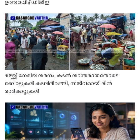
ഉത്തരവിട്ട് ഡിജിഇ
മഴയ്ക്ക് നേരിയ ശമനം; കടൽ ശാന്തമായതോടെ
ബോട്ടുകൾ കടലിലിറങ്ങി, സജീവമായി മീൻ
മാർക്കറ്റുകൾ