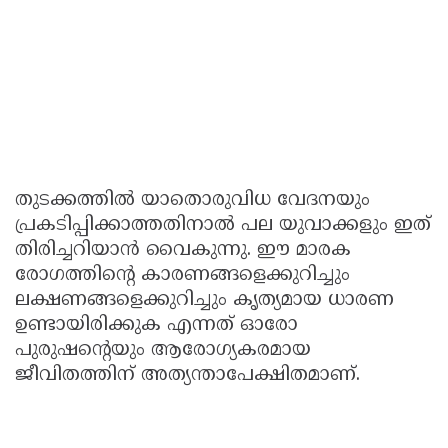
തുടക്കത്തിൽ യാതൊരുവിധ വേദനയും
പ്രകടിപ്പിക്കാത്തതിനാൽ പല യുവാക്കളും ഇത്
തിരിച്ചറിയാൻ വൈകുന്നു. ഈ മാരക
രോഗത്തിന്റെ കാരണങ്ങളെക്കുറിച്ചും
ലക്ഷണങ്ങളെക്കുറിച്ചും കൃത്യമായ ധാരണ
ഉണ്ടായിരിക്കുക എന്നത് ഓരോ
പുരുഷന്റെയും ആരോഗ്യകരമായ
ജീവിതത്തിന് അത്യന്താപേക്ഷിതമാണ്.