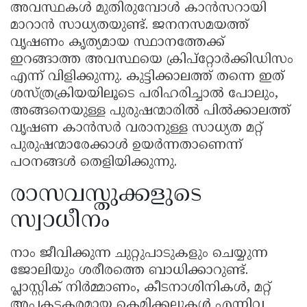
അവസ്ഥകൾ മുതിരുമ്പോൾ കാൻസറായി
മാറാൻ സാധ്യതയുണ്ട്. ജനനസമയത്ത്
വൃഷണം കൃത്യമായ സ്ഥാനത്തേക്ക്
ഇറങ്ങാത്ത അവസ്ഥയെ ക്രിപ്‌റ്റോർക്കിഡിസം
എന്ന് വിളിക്കുന്നു. കുട്ടിക്കാലത്ത് തന്നെ ഇത്
ശസ്ത്രക്രിയയിലൂടെ പരിഹരിച്ചാൽ പോലും,
അങ്ങനെയുള്ള പുരുഷന്മാരിൽ പിൽക്കാലത്ത്
വൃഷണ കാൻസർ വരാനുള്ള സാധ്യത മറ്റ്
പുരുഷന്മാരേക്കാൾ ഉയർന്നതാണെന്ന്
പഠനങ്ങൾ തെളിയിക്കുന്നു.
രാസവസ്തുക്കളുടെ
സ്വാധീനം
നാം ജീവിക്കുന്ന ചുറ്റുപാടുകളും ചെയ്യുന്ന
ജോലിയും ശരീരത്തെ ബാധിക്കാറുണ്ട്.
പ്ലാസ്റ്റിക് നിർമ്മാണം, കീടനാശിനികൾ, മറ്റ്
അപകടകരമായ കെമിക്കലുകൾ എന്നിവ