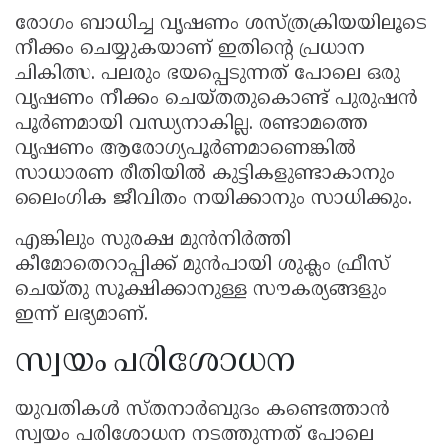
രോഗം ബാധിച്ച വൃഷണം ശസ്ത്രക്രിയയിലൂടെ
നീക്കം ചെയ്യുകയാണ് ഇതിന്റെ പ്രധാന
ചികിത്സ. പലരും ഭയപ്പെടുന്നത് പോലെ ഒരു
വൃഷണം നീക്കം ചെയ്തതുകൊണ്ട് പുരുഷൻ
പൂർണമായി വന്ധ്യനാകില്ല. രണ്ടാമത്തെ
വൃഷണം ആരോഗ്യപൂർണമാണെങ്കിൽ
സാധാരണ രീതിയിൽ കുട്ടികളുണ്ടാകാനും
ലൈംഗിക ജീവിതം നയിക്കാനും സാധിക്കും.
എങ്കിലും സുരക്ഷ മുൻനിർത്തി
കീമോതെറാപ്പിക്ക് മുൻപായി ശുക്ലം ഫ്രീസ്
ചെയ്തു സൂക്ഷിക്കാനുള്ള സൗകര്യങ്ങളും
ഇന്ന് ലഭ്യമാണ്.
സ്വയം പരിശോധന
യുവതികൾ സ്തനാർബുദം കണ്ടെത്താൻ
സ്വയം പരിശോധന നടത്തുന്നത് പോലെ