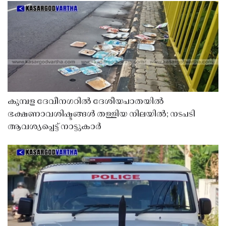
കുമ്പള ദേവീനഗറിൽ ദേശീയപാതയിൽ
ഭക്ഷണാവശിഷ്ടങ്ങൾ തള്ളിയ നിലയിൽ; നടപടി
ആവശ്യപ്പെട്ട് നാട്ടുകാർ