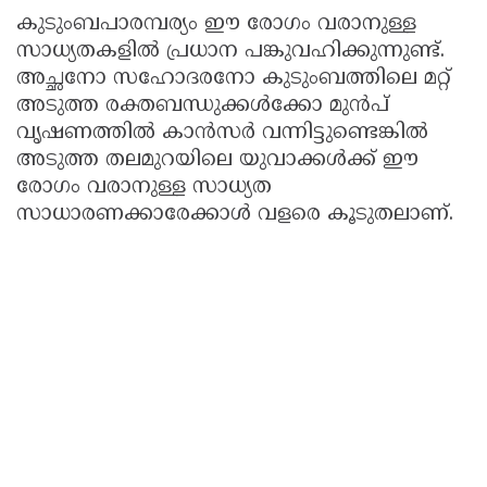
കുടുംബപാരമ്പര്യം ഈ രോഗം വരാനുള്ള
സാധ്യതകളിൽ പ്രധാന പങ്കുവഹിക്കുന്നുണ്ട്.
അച്ഛനോ സഹോദരനോ കുടുംബത്തിലെ മറ്റ്
അടുത്ത രക്തബന്ധുക്കൾക്കോ മുൻപ്
വൃഷണത്തിൽ കാൻസർ വന്നിട്ടുണ്ടെങ്കിൽ
അടുത്ത തലമുറയിലെ യുവാക്കൾക്ക് ഈ
രോഗം വരാനുള്ള സാധ്യത
സാധാരണക്കാരേക്കാൾ വളരെ കൂടുതലാണ്.