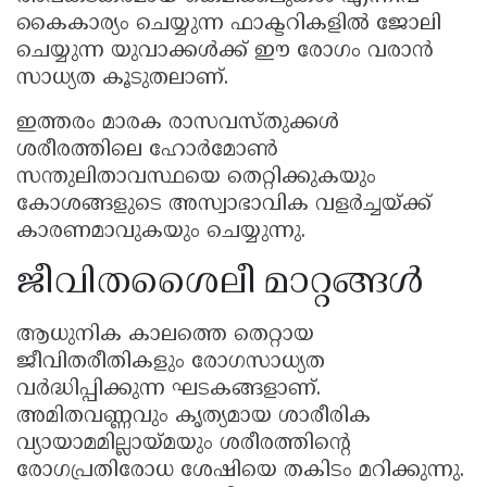
കൈകാര്യം ചെയ്യുന്ന ഫാക്ടറികളിൽ ജോലി
ചെയ്യുന്ന യുവാക്കൾക്ക് ഈ രോഗം വരാൻ
സാധ്യത കൂടുതലാണ്.
ഇത്തരം മാരക രാസവസ്തുക്കൾ
ശരീരത്തിലെ ഹോർമോൺ
സന്തുലിതാവസ്ഥയെ തെറ്റിക്കുകയും
കോശങ്ങളുടെ അസ്വാഭാവിക വളർച്ചയ്ക്ക്
കാരണമാവുകയും ചെയ്യുന്നു.
ജീവിതശൈലീ മാറ്റങ്ങൾ
ആധുനിക കാലത്തെ തെറ്റായ
ജീവിതരീതികളും രോഗസാധ്യത
വർദ്ധിപ്പിക്കുന്ന ഘടകങ്ങളാണ്.
അമിതവണ്ണവും കൃത്യമായ ശാരീരിക
വ്യായാമമില്ലായ്മയും ശരീരത്തിന്റെ
രോഗപ്രതിരോധ ശേഷിയെ തകിടം മറിക്കുന്നു.