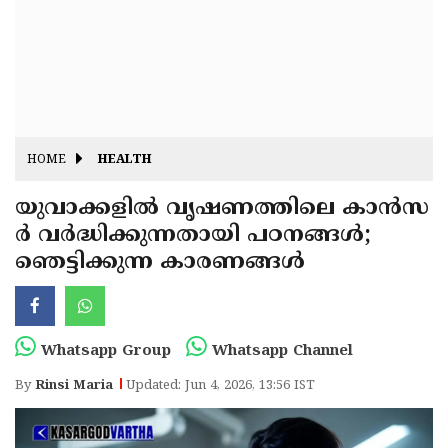
Fitr
May
Day
Eid
Al
Independence
Ad'ha
Day
Onam
HOME
HEALTH
J&K
State
യുവാക്കളിൽ വൃഷണത്തിലെ കാൻസ
Haryana
ർ വർദ്ധിക്കുന്നതായി പഠനങ്ങൾ;
Assembly
State
Diwali
ഞെട്ടിക്കുന്ന കാരണങ്ങൾ
Elections
Assembly
Christmas
Elections
New-
Year
Republic
Whatsapp Group
Whatsapp Channel
Day
Budget
By
Rinsi Maria
Updated: Jun 4, 2026, 13:56 IST
Delhi