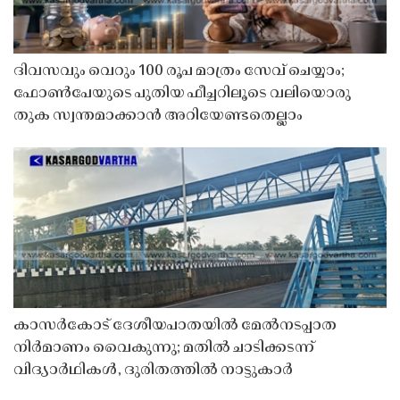
ദിവസവും വെറും 100 രൂപ മാത്രം സേവ് ചെയ്യാം;
ഫോൺപേയുടെ പുതിയ ഫീച്ചറിലൂടെ വലിയൊരു
തുക സ്വന്തമാക്കാൻ അറിയേണ്ടതെല്ലാം
കാസർകോട് ദേശീയപാതയിൽ മേൽനടപ്പാത
നിർമാണം വൈകുന്നു; മതിൽ ചാടിക്കടന്ന്
വിദ്യാർഥികൾ, ദുരിതത്തിൽ നാട്ടുകാർ