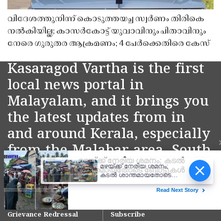
വിദേശത്തുനിന്ന് കൊടുത്തയച്ച സ്വർണം തിരികെ
നൽകിയില്ല; കാസർകോട്ട് യുവാവിനും പിതാവിനും
നേരെ ഗുരുതര ആക്രമണം; 4 പേർക്കെതിരെ കേസ്
Kasaragod Vartha is the first
local news portal in
Malayalam, and it brings you
the latest updates from in
and around Kerala, especially
from the Malabar area, South
Canara.
മഴയ്ക്ക് നേരിയ ശമനം;
കടൽ ശാന്തമായതോടെ
ബോട്ടുകൾ കടലിലിറങ്ങി,
Home
About Us
സജീവമായി മീൻ
Contact Us
Privacy Policy
മാർക്കറ്റുകൾ
Grievance Redressal
Subscribe