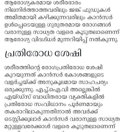
ആരോഗ്യകരമായ ശരീരഭാരം
നിലനിർത്താത്തവരിലും ജങ്ക് ഫുഡുകൾ
അമിതമായി കഴിക്കുന്നവരിലും കാൻസർ
ഉൾപ്പെടെയുള്ള ഗുരുതരമായ രോഗങ്ങൾ
വരാനുള്ള സാധ്യത വളരെ കൂടുതലാണെന്ന്
ആരോഗ്യ വിദഗ്ദ്ധർ മുന്നറിയിപ്പ് നൽകുന്നു.
പ്രതിരോധ ശേഷി
ശരീരത്തിന്റെ രോഗപ്രതിരോധ ശേഷി
കുറയുന്നത് കാൻസർ കോശങ്ങളുടെ
വളർച്ചയ്ക്ക് അനുകൂലമായ സാഹചര്യം
ഒരുക്കുന്നു. എച്ച്.ഐ.വി അല്ലെങ്കിൽ
എയ്ഡ്സ് ബാധിതരായ വ്യക്തികളിൽ
പ്രതിരോധ സംവിധാനം പൂർണമായും
തകരാറിലാകുന്നതിനാൽ അവർക്ക്
ടെസ്റ്റിക്കുലാർ കാൻസർ വരാനുള്ള സാധ്യത
മറ്റുള്ളവരേക്കാൾ വളരെ കൂടുതലാണെന്ന്