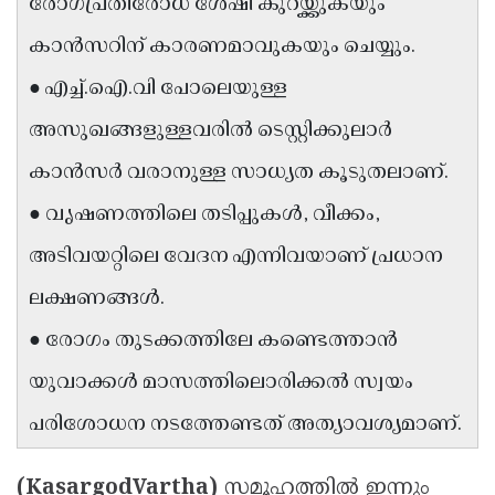
രോഗപ്രതിരോധ ശേഷി കുറയ്ക്കുകയും
Updates
Assembly
Kerala
കാൻസറിന് കാരണമാവുകയും ചെയ്യും.
Polls
Local
Look
● എച്ച്.ഐ.വി പോലെയുള്ള
Body
Back
അസുഖങ്ങളുള്ളവരിൽ ടെസ്റ്റിക്കുലാർ
Election
2025
കാൻസർ വരാനുള്ള സാധ്യത കൂടുതലാണ്.
● വൃഷണത്തിലെ തടിപ്പുകൾ, വീക്കം,
അടിവയറ്റിലെ വേദന എന്നിവയാണ് പ്രധാന
ലക്ഷണങ്ങൾ.
● രോഗം തുടക്കത്തിലേ കണ്ടെത്താൻ
യുവാക്കൾ മാസത്തിലൊരിക്കൽ സ്വയം
പരിശോധന നടത്തേണ്ടത് അത്യാവശ്യമാണ്.
(KasargodVartha)
സമൂഹത്തിൽ ഇന്നും