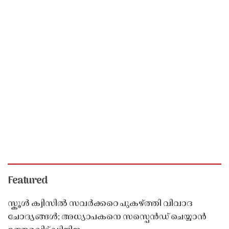
Featured
സ്കൂൾ ക്വിസിൽ സവർക്കറെ പുകഴ്ത്തി വിവാദ
ചോദ്യങ്ങൾ; അധ്യാപകനെ സസ്പെൻഡ് ചെയ്യാൻ