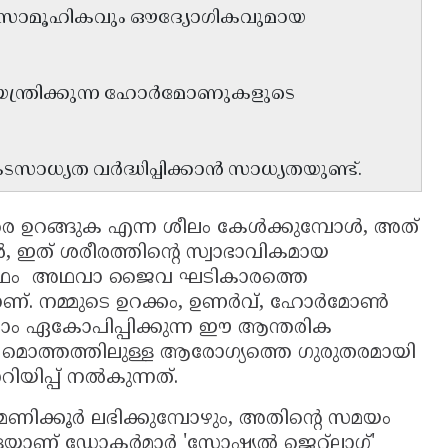
രശ്നം സാമൂഹികവും ഔദ്യോഗികവുമായ
 നിയന്ത്രിക്കുന്ന ഹോർമോണുകളുടെ
്യത വർദ്ധിപ്പിക്കാൻ സാധ്യതയുണ്ട്.
രെ ഉറങ്ങുക എന്ന ശീലം കേൾക്കുമ്പോൾ, അത്
, ഇത് ശരീരത്തിൻ്റെ സ്വാഭാവികമായ
റിഥം അഥവാ ജൈവ ഘടികാരത്തെ
ലമാണ്. നമ്മുടെ ഉറക്കം, ഉണർവ്, ഹോർമോൺ
ാം ഏകോപിപ്പിക്കുന്ന ഈ ആന്തരിക
ടെ മൊത്തത്തിലുള്ള ആരോഗ്യത്തെ ഗുരുതരമായി
ിയിപ്പ് നൽകുന്നത്.
മണിക്കൂർ ലഭിക്കുമ്പോഴും, അതിൻ്റെ സമയം
ളെയാണ് ഡോക്ടർമാർ 'സോഷ്യൽ ജെറ്റ്‌ലാഗ്'