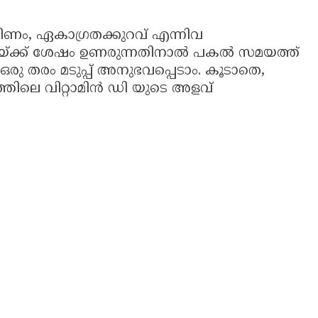
ണം, ഏകാഗ്രതക്കുറവ് എന്നിവ
്ചയ്ക്ക് ശേഷം ഉണരുന്നതിനാൽ പകൽ സമയത്ത്
രു തരം മടുപ്പ് അനുഭവപ്പെടാം. കൂടാതെ,
രത്തിലെ വിറ്റാമിൻ ഡി യുടെ അളവ്