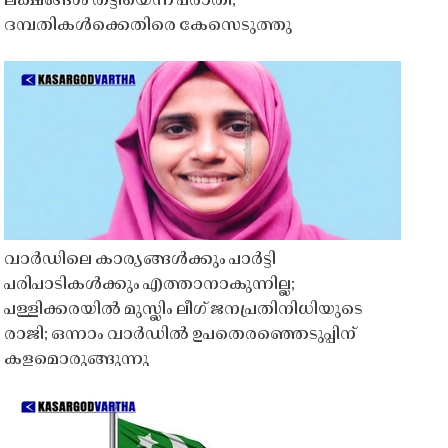
ലക്ഷങ്ങൾ തട്ടിയെന്ന പരാതി;
ദമ്പതികൾക്കെതിരെ കേസെടുത്തു
വാർഡിലെ കാര്യങ്ങൾക്കും പാർട്ടി
പരിപാടികൾക്കും എത്താനാകുന്നില്ല;
പള്ളിക്കരയിൽ മുസ്ലിം ലീഗ് ജനപ്രതിനിധിയുടെ
രാജി; ഒന്നാം വാർഡിൽ ഉപതെരഞ്ഞെടുപ്പിന്
കളമൊരുങ്ങുന്നു