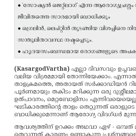
● 'സോഷ്യൽ ജെറ്റ്‌ലാഗ്' എന്ന ആരോഗ്യപ്
ജീവിതത്തെ സാരമായി ബാധിക്കും
● ഗ്രെലിൻ, ലെപ്റ്റിൻ തുടങ്ങിയ വിശപ്പിനെ
സന്തുലിതാവസ്ഥ നഷ്ടപ്പെടും.
● ഹൃദയസംബന്ധമായ രോഗങ്ങളുടെ അപകടസാധ
(KasargodVartha)
എല്ലാ ദിവസവും ഉച്ചവ
വലിയ വിശ്രമമായി തോന്നിയേക്കാം. എന്നാൽ
താളക്രമത്തെ, അതായത് സർക്കാഡിയൻ 
പൂർണമായും തകിടം മറിക്കുന്ന ഒരു ദുശ്ശീ
ഉത്പാദനം, മെറ്റബോളിസം എന്നിവയെയെല്ല
ഘടികാരത്തിൻ്റെ താളം തെറ്റുന്നത് ഒരാളു
ബാധിക്കുമെന്നാണ് ആരോഗ്യ വിദഗ്ധർ മുന്നറ
ആവശ്യത്തിന് ഉറക്കം അഥവാ ഏഴ് - ഒമ്പത് 
തെറ്റുന്നത് കാരണം ഉണ്ടാകുന്ന പ്രശ്നങ്ങ