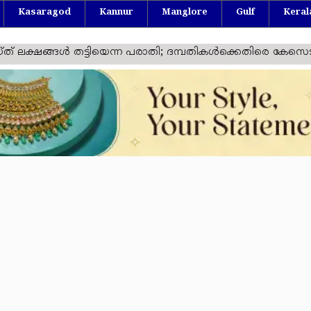
Kasaragod
Kannur
Manglore
Gulf
Keral