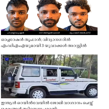
ഓപ്പറേഷൻ തൂഫാൻ; വിദ്യാനഗറിൽ
എംഡിഎംഎയുമായി 3 യുവാക്കൾ അറസ്റ്റിൽ
ഇന്ത്യൻ റെയിൽവേയിൽ ജോലി വാഗ്ദാനം ചെയ്ത്