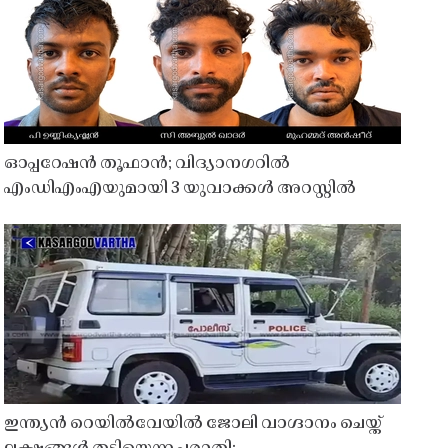
ഓപ്പറേഷൻ തൂഫാൻ; വിദ്യാനഗറിൽ
എംഡിഎംഎയുമായി 3 യുവാക്കൾ അറസ്റ്റിൽ
ഇന്ത്യൻ റെയിൽവേയിൽ ജോലി വാഗ്ദാനം ചെയ്ത്