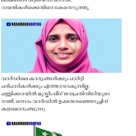
ലക്ഷങ്ങൾ തട്ടിയെന്ന പരാതി;
ദമ്പതികൾക്കെതിരെ കേസെടുത്തു
വാർഡിലെ കാര്യങ്ങൾക്കും പാർട്ടി
പരിപാടികൾക്കും എത്താനാകുന്നില്ല;
പള്ളിക്കരയിൽ മുസ്ലിം ലീഗ് ജനപ്രതിനിധിയുടെ
രാജി; ഒന്നാം വാർഡിൽ ഉപതെരഞ്ഞെടുപ്പിന്
കളമൊരുങ്ങുന്നു