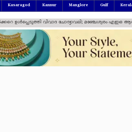
Kasaragod
Kannur
Manglore
Gulf
Keral