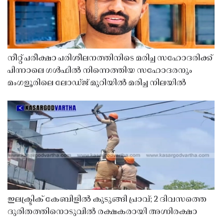
നീറ്റ് പരീക്ഷാ പരിശീലനത്തിനിടെ മരിച്ച സഹോദരിക്ക്
പിന്നാലെ ഗൾഫിൽ നിന്നെത്തിയ സഹോദരനും
മംഗളൂരിലെ ലോഡ്ജ് മുറിയിൽ മരിച്ച നിലയിൽ
ഇലക്ട്രിക് കേബിളിൽ കുടുങ്ങി പ്രാവ്; 2 ദിവസത്തെ
ദുരിതത്തിനൊടുവിൽ രക്ഷകരായി അഗ്നിരക്ഷാ