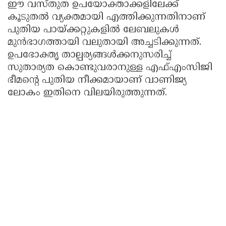
ഈ വസ്തുത ഉപയോക്താക്കളിലേക്ക്
കൂടുതൽ വ്യക്തമായി എത്തിക്കുന്നതിനാണ്
പുതിയ പായ്ക്കറ്റുകളിൽ ലേബലുകൾ
മുൻഭാഗത്തായി വലുതായി അച്ചടിക്കുന്നത്.
ഉപഭോക്തൃ താല്പര്യങ്ങൾക്കനുസരിച്ച്
സുതാര്യത കൊണ്ടുവരാനുള്ള എഫ്എംസിജി
ഭീമന്റെ പുതിയ നീക്കമായാണ് വാണിജ്യ
ലോകം ഇതിനെ വിലയിരുത്തുന്നത്.