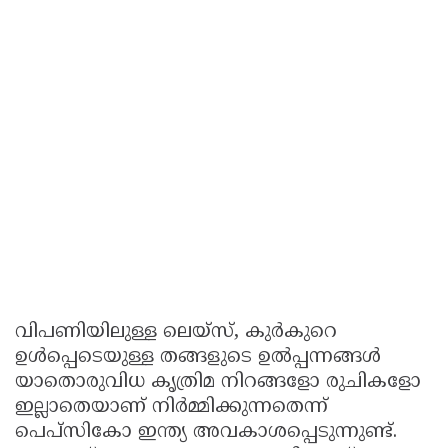
വിപണിയിലുള്ള ലെയ്സ്, കുർകുറെ
ഉൾപ്പെടെയുള്ള തങ്ങളുടെ ഉൽപ്പന്നങ്ങൾ
യാതൊരുവിധ കൃത്രിമ നിറങ്ങളോ രുചികളോ
ഇല്ലാതെയാണ് നിർമ്മിക്കുന്നതെന്ന്
പെപ്സികോ ഇന്ത്യ അവകാശപ്പെടുന്നുണ്ട്.