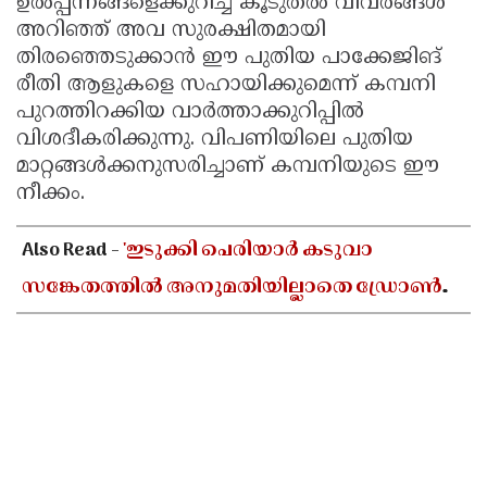
ഉൽപ്പന്നങ്ങളെക്കുറിച്ച് കൂടുതൽ വിവരങ്ങൾ
അറിഞ്ഞ് അവ സുരക്ഷിതമായി
തിരഞ്ഞെടുക്കാൻ ഈ പുതിയ പാക്കേജിങ്
രീതി ആളുകളെ സഹായിക്കുമെന്ന് കമ്പനി
പുറത്തിറക്കിയ വാർത്താക്കുറിപ്പിൽ
വിശദീകരിക്കുന്നു. വിപണിയിലെ പുതിയ
മാറ്റങ്ങൾക്കനുസരിച്ചാണ് കമ്പനിയുടെ ഈ
നീക്കം.
Also Read -
'ഇടുക്കി പെരിയാർ കടുവാ
സങ്കേതത്തിൽ അനുമതിയില്ലാതെ ഡ്രോൺ
പറത്തി ദൃശ്യങ്ങൾ പകർത്തി'; തമിഴ്നാട്
സംഘത്തിനെതിരെ പ്രതിഷേധം