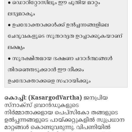
● ഡൊറിറ്റോസിലും ഈ പുതിയ മാറ്റം
Updates
Assembly
Kerala
ലഭ്യമാകും
Polls
Local
Look
● ഉപഭോക്താക്കൾക്ക് ഉൽപ്പന്നങ്ങളിലെ
Body
Back
ചേരുവകളുടെ സുതാര്യത ഉറപ്പാക്കുകയാണ്
Election
2025
ലക്ഷ്യം
● സുരക്ഷിതമായ ഭക്ഷണ പദാർത്ഥങ്ങൾ
തിരഞ്ഞെടുക്കാൻ ഈ നീക്കം
ഉപഭോക്താക്കളെ സഹായിക്കും
കൊച്ചി: (KasargodVartha)
ജനപ്രിയ
സ്നാക്സ് ബ്രാൻഡുകളുടെ
നിർമ്മാതാക്കളായ പെപ്സികോ തങ്ങളുടെ
ഉൽപ്പന്നങ്ങളുടെ പായ്ക്കറ്റുകളിൽ സുപ്രധാന
മാറ്റങ്ങൾ കൊണ്ടുവരുന്നു. വിപണിയിൽ