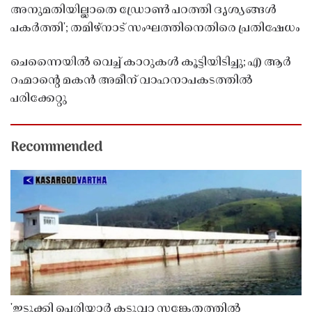
അനുമതിയില്ലാതെ ഡ്രോൺ പറത്തി ദൃശ്യങ്ങൾ
പകർത്തി'; തമിഴ്നാട് സംഘത്തിനെതിരെ പ്രതിഷേധം
ചെന്നൈയിൽ വെച്ച് കാറുകൾ കൂട്ടിയിടിച്ചു; എ ആർ
റഹ്മാൻ്റെ മകൻ അമീന് വാഹനാപകടത്തിൽ
പരിക്കേറ്റു
Recommended
'ഇടുക്കി പെരിയാർ കടുവാ സങ്കേതത്തിൽ