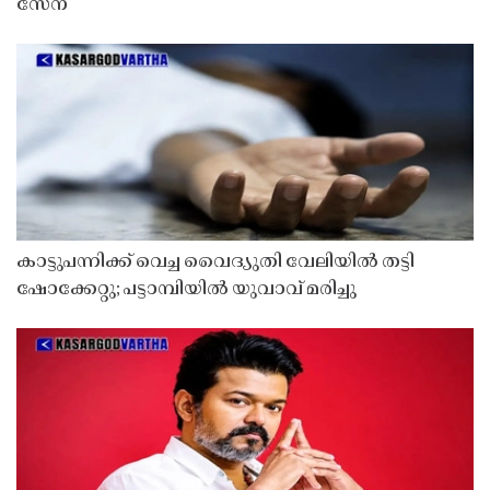
സേന
കാട്ടുപന്നിക്ക് വെച്ച വൈദ്യുതി വേലിയിൽ തട്ടി
ഷോക്കേറ്റു; പട്ടാമ്പിയിൽ യുവാവ് മരിച്ചു