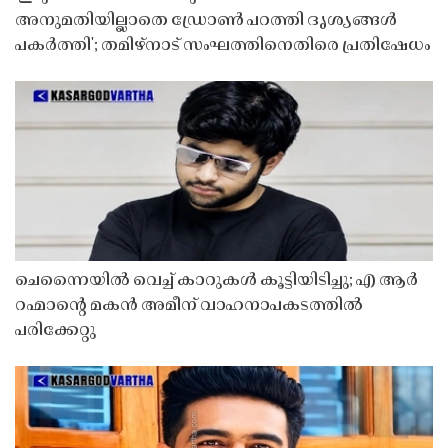
അനുമതിയില്ലാതെ ഡ്രോൺ പറത്തി ദൃശ്യങ്ങൾ
പകർത്തി'; തമിഴ്നാട് സംഘത്തിനെതിരെ പ്രതിഷേധം
ചെന്നൈയിൽ വെച്ച് കാറുകൾ കൂട്ടിയിടിച്ചു; എ ആർ
റഹ്മാൻ്റെ മകൻ അമീന് വാഹനാപകടത്തിൽ
പരിക്കേറ്റു