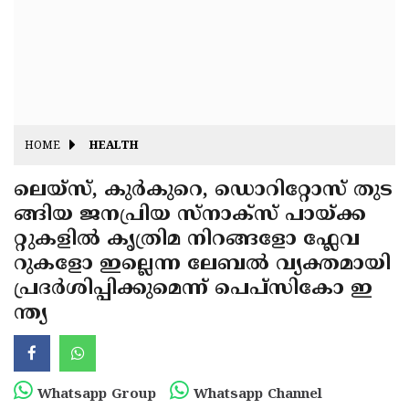
Fitr
May
Day
Eid
Al
Independence
Ad'ha
Day
Onam
HOME
HEALTH
J&K
State
ലെയ്സ്, കുർകുറെ, ഡൊറിറ്റോസ് തുട
Haryana
ങ്ങിയ ജനപ്രിയ സ്നാക്സ് പായ്ക്ക
Assembly
State
Diwali
റ്റുകളിൽ കൃത്രിമ നിറങ്ങളോ ഫ്ലേവ
Elections
Assembly
Christmas
റുകളോ ഇല്ലെന്ന ലേബൽ വ്യക്തമായി
Elections
പ്രദർശിപ്പിക്കുമെന്ന് പെപ്സികോ ഇ
New-
ന്ത്യ
Year
Republic
Day
Budget
Delhi
Whatsapp Group
Whatsapp Channel