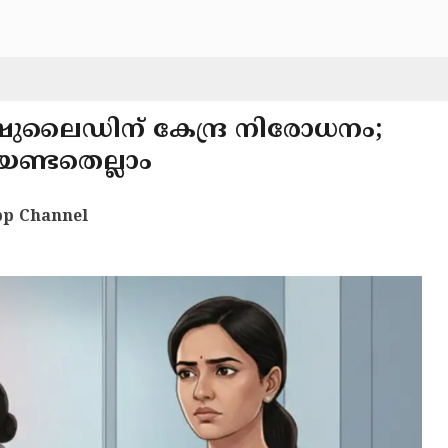
ുലൈഡിന് കേന്ദ്ര നിരോധനം;
്ടതെല്ലാം
p Channel