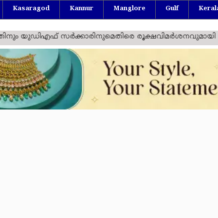
Kasaragod
Kannur
Manglore
Gulf
Keral