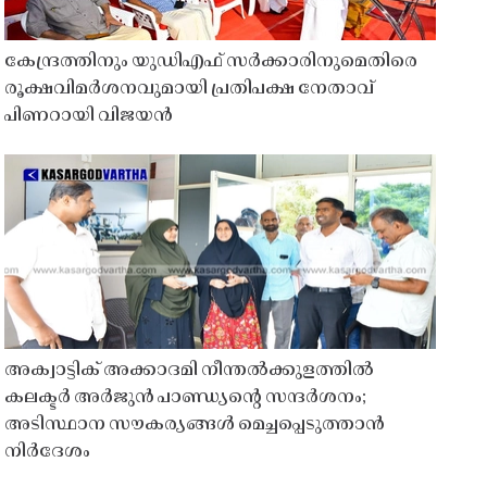
കേന്ദ്രത്തിനും യുഡിഎഫ് സർക്കാരിനുമെതിരെ
രൂക്ഷവിമർശനവുമായി പ്രതിപക്ഷ നേതാവ്
പിണറായി വിജയൻ
അക്വാട്ടിക് അക്കാദമി നീന്തൽക്കുളത്തിൽ
കലക്ടർ അർജുൻ പാണ്ഡ്യൻ്റെ സന്ദർശനം;
അടിസ്ഥാന സൗകര്യങ്ങൾ മെച്ചപ്പെടുത്താൻ
നിർദേശം