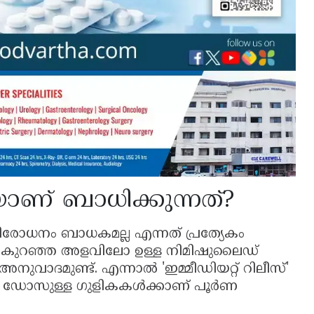
ണ് ബാധിക്കുന്നത്?
ിരോധനം ബാധകമല്ല എന്നത് പ്രത്യേകം
 അതിൽ കുറഞ്ഞ അളവിലോ ഉള്ള നിമിഷുലൈഡ്
ദമുണ്ട്. എന്നാൽ 'ഇമ്മീഡിയറ്റ് റിലീസ്'
ൂടുതൽ ഡോസുള്ള ഗുളികകൾക്കാണ് പൂർണ