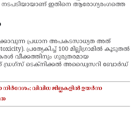
ക്ഷാ നടപടിയായാണ് ഇതിനെ ആരോഗ്യരംഗത്തെ
?
്കാവുന്ന പ്രധാന അപകടസാധ്യത അത്
city). പ്രത്യേകിച്ച് 100 മില്ലിഗ്രാമിൽ കൂടുതൽ
കരൾ വീക്കത്തിനും ഗുരുതരമായ
ന് ഡ്രഗ്സ് ടെക്നിക്കൽ അഡ്വൈസറി ബോർഡ്
ാ നിർദേശം; വിവിധ ജില്ലകളിൽ ഉയർന്ന
യത