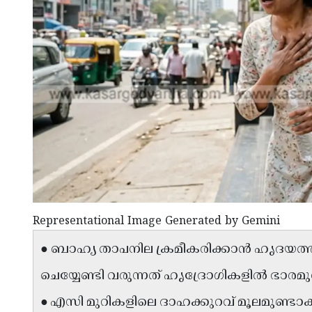
Representational Image Generated by Gemini
● ബാഹ്യ താപനില ക്രമീകരിക്കാൻ ഹൃദയത്ത
ചെയ്യേണ്ടി വരുന്നത് ഹൃദ്രോഗികളിൽ ഭാരമുണ
● എസി മുറികളിലെ ദാഹക്കുറവ് മൂലമുണ്ടാക