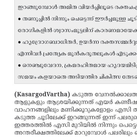
ഇറങ്ങുമ്പോൾ അമിത വിയർപ്പിലൂടെ രക്തച
● തണുപ്പിൽ നിന്നും പെട്ടെന്ന് ഈർപ്പമുള്ള ച
രോഗികളിൽ ശ്വാസംമുട്ടലിന് കാരണമായേക്
● ഹൃദ്രോഗബാധിതർ, ഉയർന്ന രക്തസമ്മർദ്
എന്നിവർ പ്രത്യേക മുൻകരുതലുകൾ എടുക്
● നെഞ്ചുവേദന, ക്രമരഹിതമായ ഹൃദയമിടിപ്പ
സമയം കളയാതെ അടിയന്തിര ചികിത്സ തേ
(KasargodVartha)
കടുത്ത വേനൽക്കാലത്ത
ആളുകളും ആശ്രയിക്കുന്നത് എയർ കണ്ടീ
വാഹനങ്ങളിലും മണിക്കൂറുകളോളം എസി തണു
കടുത്ത ചൂടിലേക്ക് ഇറങ്ങുന്നത് ഇന്ന് പലരു
ഇത്തരത്തിൽ എസി മുറിയിൽ നിന്നും പെട്ടെ
അന്തരീക്ഷത്തിലേക്ക് മാറുമ്പോൾ പലരിലും നെഞ