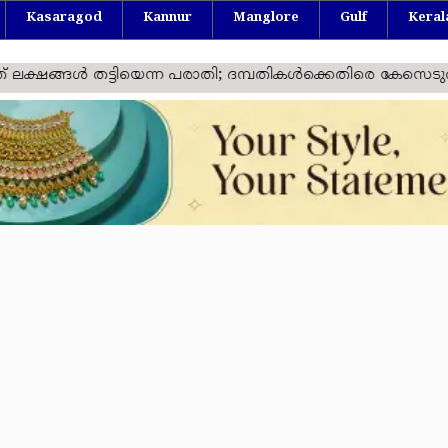
Kasaragod
Kannur
Manglore
Gulf
Keral