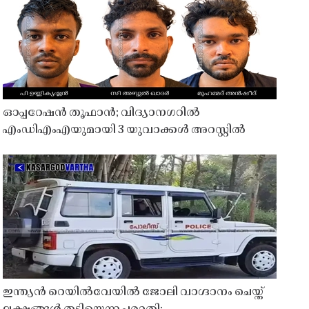
ഓപ്പറേഷൻ തൂഫാൻ; വിദ്യാനഗറിൽ
എംഡിഎംഎയുമായി 3 യുവാക്കൾ അറസ്റ്റിൽ
ഇന്ത്യൻ റെയിൽവേയിൽ ജോലി വാഗ്ദാനം ചെയ്ത്