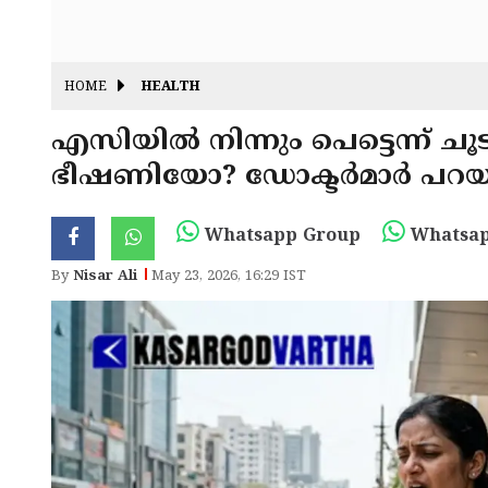
HOME
HEALTH
എസിയിൽ നിന്നും പെട്ടെന്ന് ചൂ
ഭീഷണിയോ? ഡോക്ടർമാർ പറയുന
Whatsapp Group
Whatsap
By
Nisar Ali
May 23, 2026, 16:29 IST