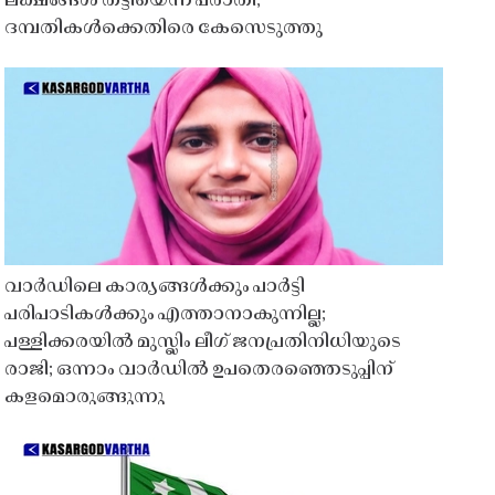
ലക്ഷങ്ങൾ തട്ടിയെന്ന പരാതി;
ദമ്പതികൾക്കെതിരെ കേസെടുത്തു
വാർഡിലെ കാര്യങ്ങൾക്കും പാർട്ടി
പരിപാടികൾക്കും എത്താനാകുന്നില്ല;
പള്ളിക്കരയിൽ മുസ്ലിം ലീഗ് ജനപ്രതിനിധിയുടെ
രാജി; ഒന്നാം വാർഡിൽ ഉപതെരഞ്ഞെടുപ്പിന്
കളമൊരുങ്ങുന്നു