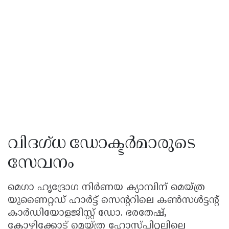
വിദഗ്ധ ഡോക്ടർമാരുടെ
സേവനം
മെഗാ ഹൃദ്രോഗ നിർണയ ക്യാമ്പിന് മെയ്ത്ര
യുണൈറ്റഡ് ഹാർട്ട് സെൻ്ററിലെ കൺസൾട്ടൻ്റ്
കാർഡിയോളജിസ്റ്റ് ഡോ. ഭരതേഷ്,
കോഴിക്കോട് മെയ്ത്ര ഹോസ്പിറ്റലിലെ