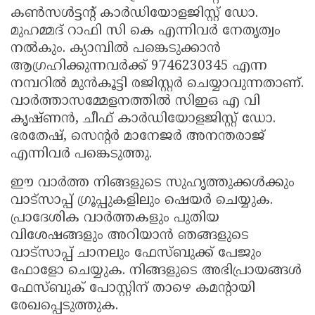
കൺസൾട്ടൻ്റ് കാർഡിയോളജിസ്റ്റ് ഡോ.
മുഹമ്മദ് റാഫി സി കെ എന്നിവർ നേതൃത്വം
നൽകും. ക്യാമ്പിൽ പങ്കെടുക്കാൻ
ആഗ്രഹിക്കുന്നവർക്ക് 9746230345 എന്ന
നമ്പറിൽ മുൻകൂട്ടി രജിസ്റ്റർ ചെയ്യാവുന്നതാണ്.
വാർത്താസമ്മേളനത്തിൽ സിഇഒ എ വി
കൃഷ്ണൻ, ചീഫ് കാർഡിയോളജിസ്റ്റ് ഡോ.
ഭരതേഷ്, സെൻ്റർ മാനേജർ അനന്തരാജ്
എന്നിവർ പങ്കെടുത്തു.
ഈ വാർത്ത നിങ്ങളുടെ സുഹൃത്തുക്കൾക്കും
വാട്സാപ്പ് ഗ്രൂപ്പുകളിലും ഷെയർ ചെയ്യുക.
പ്രാദേശിക വാർത്തകളും പുതിയ
വിശേഷങ്ങളും അറിയാൻ ഞങ്ങളുടെ
വാട്സാപ്പ് ചാനലും ഫേസ്ബുക്ക് പേജും
ഫോളോ ചെയ്യുക. നിങ്ങളുടെ അഭിപ്രായങ്ങൾ
ഫേസ്ബുക് പോസ്റ്റിന് താഴെ കമൻ്റായി
രേഖപ്പെടുത്തുക.