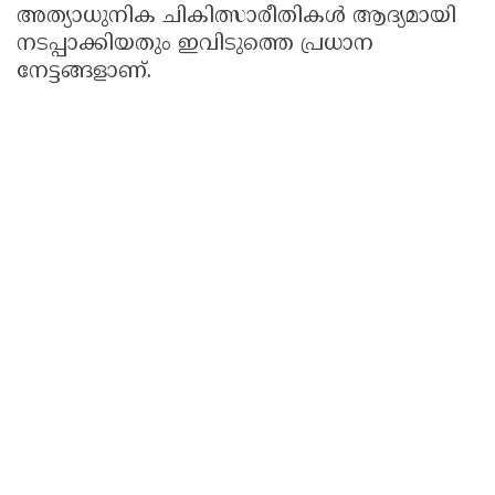
അത്യാധുനിക ചികിത്സാരീതികൾ ആദ്യമായി
നടപ്പാക്കിയതും ഇവിടുത്തെ പ്രധാന
നേട്ടങ്ങളാണ്.