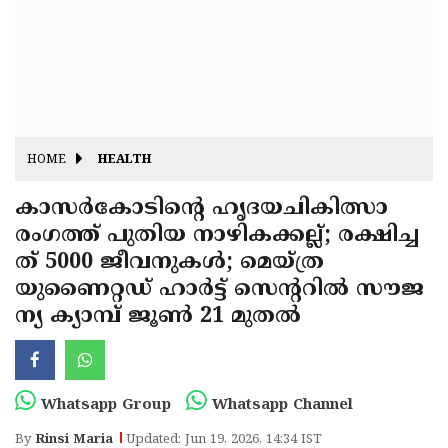
Fitr
May
Day
Eid
Al
Independence
Ad'ha
Day
Onam
HOME
HEALTH
J&K
State
കാസർകോടിൻ്റെ ഹൃദയചികിത്സാ
Haryana
രംഗത്ത് പുതിയ നാഴികക്കല്ല്; രക്ഷിച്ച
Assembly
State
Diwali
ത് 5000 ജീവനുകൾ; മെയ്ത്ര
Elections
Assembly
Christmas
യുണൈറ്റഡ് ഹാർട്ട് സെൻ്ററിൽ സൗജ
Elections
ന്യ ക്യാമ്പ് ജൂൺ 21 മുതൽ
New-
Year
Republic
Day
Budget
Whatsapp Group
Whatsapp Channel
Delhi
By
Rinsi Maria
Updated: Jun 19, 2026, 14:34 IST