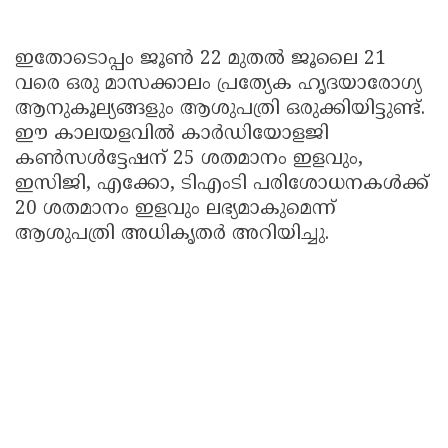
ഇതോടൊപ്പം ജൂൺ 22 മുതൽ ജൂലൈ 21
വരെ ഒരു മാസക്കാലം പ്രത്യേക ഹൃദയാരോഗ്യ
ആനുകൂല്യങ്ങളും ആശുപത്രി ഒരുക്കിയിട്ടുണ്ട്.
ഈ കാലയളവിൽ കാർഡിയോളജി
കൺസൾട്ടേഷന് 25 ശതമാനം ഇളവും,
ഇസിജി, എക്കോ, ടിഎംടി പരിശോധനകൾക്ക്
20 ശതമാനം ഇളവും ലഭ്യമാകുമെന്ന്
ആശുപത്രി അധികൃതർ അറിയിച്ചു.