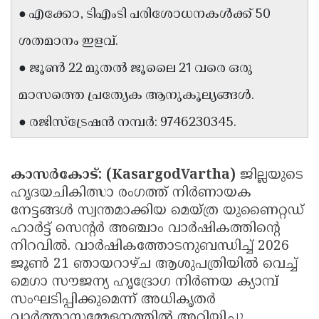
● എക്കോ, ടിഎംടി പരിശോധനകൾക്ക് 50
Updates
Assembly
Kerala
ശതമാനം ഇളവ്.
Polls
Local
Look
● ജൂൺ 22 മുതൽ ജൂലൈ 21 വരെ ഒരു
Body
Back
മാസത്തെ പ്രത്യേക ആനുകൂല്യങ്ങൾ.
Election
2025
● രജിസ്ട്രേഷൻ നമ്പർ: 9746230345.
കാസർകോട്: (KasargodVartha)
ജില്ലയുടെ
ഹൃദയചികിത്സാ രംഗത്ത് നിർണായക
നേട്ടങ്ങൾ സ്വന്തമാക്കിയ മെയ്ത്ര യുണൈറ്റഡ്
ഹാർട്ട് സെൻ്റർ അഞ്ചാം വാർഷികത്തിൻ്റെ
നിറവിൽ. വാർഷികത്തോടനുബന്ധിച്ച് 2026
ജൂൺ 21 ഞായറാഴ്ച ആശുപത്രിയിൽ വെച്ച്
മെഗാ സൗജന്യ ഹൃദ്രോഗ നിർണയ ക്യാമ്പ്
സംഘടിപ്പിക്കുമെന്ന് അധികൃതർ
വാർത്താസമ്മേളനത്തിൽ അറിയിച്ചു.