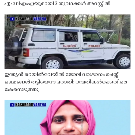
എംഡിഎംഎയുമായി 3 യുവാക്കൾ അറസ്റ്റിൽ
ഇന്ത്യൻ റെയിൽവേയിൽ ജോലി വാഗ്ദാനം ചെയ്ത്
ലക്ഷങ്ങൾ തട്ടിയെന്ന പരാതി; ദമ്പതികൾക്കെതിരെ
കേസെടുത്തു