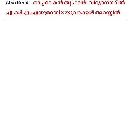
Also Read -
ഓപ്പറേഷൻ തൂഫാൻ; വിദ്യാനഗറിൽ
എംഡിഎംഎയുമായി 3 യുവാക്കൾ അറസ്റ്റിൽ