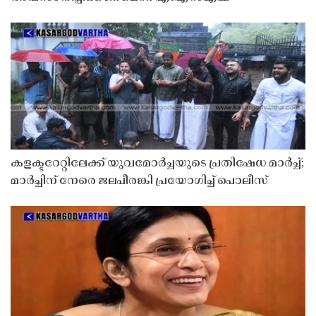
കളക്ടറേറ്റിലേക്ക് യുവമോർച്ചയുടെ പ്രതിഷേധ മാർച്ച്;
മാർച്ചിന് നേരെ ജലപീരങ്കി പ്രയോഗിച്ച് പൊലീസ്