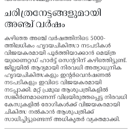
ചരിത്രനേട്ടങ്ങളുമായി
അഞ്ച് വർഷം
കഴിഞ്ഞ അഞ്ച് വർഷത്തിനിടെ 5000-
ത്തിലധികം ഹൃദയചികിത്സാ നടപടികൾ
വിജയകരമായി പൂർത്തിയാക്കാൻ മെയ്ത്ര
യുണൈറ്റഡ് ഹാർട്ട് സെൻ്ററിന് കഴിഞ്ഞിട്ടുണ്ട്.
ജില്ലയിൽ ആദ്യമായി നിരവധി അത്യാധുനിക
ഹൃദയചികിത്സകളും ഇൻ്റർവെൻഷണൽ
നടപടികളും ഇവിടെ വിജയകരമായി
നടപ്പാക്കി. മറ്റ് പ്രമുഖ ആശുപത്രികളിൽ
സങ്കീർണമാണെന്ന് വിലയിരുത്തപ്പെട്ട നിരവധി
കേസുകളിൽ രോഗികൾക്ക് വിജയകരമായി
ചികിത്സ നൽകാൻ ആശുപത്രിക്ക്
സാധിച്ചിട്ടുണ്ടെന്ന് അധികൃതർ വ്യക്തമാക്കി.