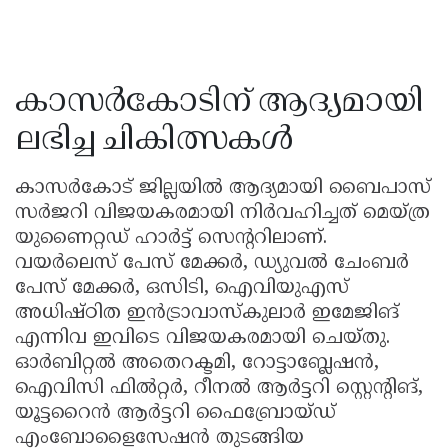
കാസർകോടിന് ആദ്യമായി
ലഭിച്ച ചികിത്സകൾ
കാസർകോട് ജില്ലയിൽ ആദ്യമായി ബൈപാസ്
സർജറി വിജയകരമായി നിർവഹിച്ചത് മെയ്ത്ര
യുണൈറ്റഡ് ഹാർട്ട് സെൻ്ററിലാണ്.
വയർലെസ് പേസ് മേക്കർ, ഡ്യുവൽ ചേംബർ
പേസ് മേക്കർ, ഒസിടി, ഐവിയുഎസ്
അധിഷ്ഠിത ഇൻട്രാവാസ്കുലാർ ഇമേജിങ്
എന്നിവ ഇവിടെ വിജയകരമായി ചെയ്തു.
ഓർബിറ്റൽ അതെറക്ടമി, റോട്ടാബ്ലേഷൻ,
ഐവിസി ഫിൽറ്റർ, റീനൽ ആർട്ടറി സ്റ്റെൻ്റിങ്,
യൂട്ടറൈൻ ആർട്ടറി ഫൈബ്രോയ്ഡ്
എംബോളൈസേഷൻ തുടങ്ങിയ