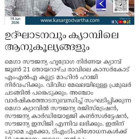
ഉദ്ഘാടനവും ക്യാമ്പിലെ
ആനുകൂല്യങ്ങളും
മെഗാ സൗജന്യ ഹൃദ്രോഗ നിർണയ ക്യാമ്പ്
ജൂൺ 21 ഞായറാഴ്ച രാവിലെ കാസർകോട്
എംഎൽഎ കല്ലട്ര മാഹിൻ ഹാജി
നിർവഹിക്കും. വിവിധ മേഖലയിലുള്ള പ്രമുഖർ
ചടങ്ങിൽ പങ്കെടുക്കും. അഞ്ചാം
വാർഷികത്തോടനുബന്ധിച്ച് സംഘടിപ്പിക്കുന്ന
മെഗാ ക്യാമ്പിൽ സൗജന്യ രജിസ്ട്രേഷൻ,
സൗജന്യ കാർഡിയോളജി കൺസൾട്ടേഷൻ,
സൗജന്യ ഇസിജി എന്നിവ ലഭിക്കും. ഇതിന്
പുറമെ എക്കോ, ടിഎംടിപരിശോധനകൾക്ക്