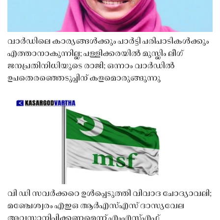
വാർഡിലെ കാര്യങ്ങൾക്കും പാർട്ടി പരിപാടികൾക്കും
എത്താനാകുന്നില്ല; പള്ളിക്കരയിൽ മുസ്ലിം ലീഗ്
ജനപ്രതിനിധിയുടെ രാജി; ഒന്നാം വാർഡിൽ
ഉപതെരഞ്ഞെടുപ്പിന് കളമൊരുങ്ങുന്നു
വി ഡി സവർക്കറെ ഉൾപ്പെടുത്തി വിവാദ ചോദ്യാവലി;
മഞ്ചേശ്വരം എഇഒ ആർഎസ്എസ് ദാസ്യവേല
അവസാനിപ്പിക്കണമെന്ന് എംഎസ്എഫ്