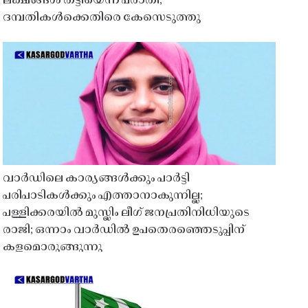
ലക്ഷങ്ങൾ തട്ടിയെന്ന പരാതി;
ദമ്പതികൾക്കെതിരെ കേസെടുത്തു
വാർഡിലെ കാര്യങ്ങൾക്കും പാർട്ടി
പരിപാടികൾക്കും എത്താനാകുന്നില്ല;
പള്ളിക്കരയിൽ മുസ്ലിം ലീഗ് ജനപ്രതിനിധിയുടെ
രാജി; ഒന്നാം വാർഡിൽ ഉപതെരഞ്ഞെടുപ്പിന്
കളമൊരുങ്ങുന്നു