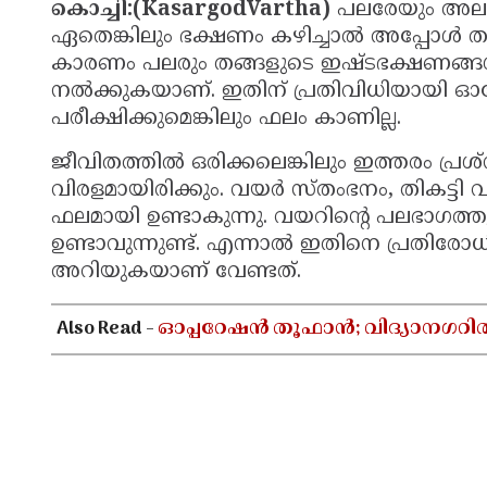
കൊച്ചി:(KasargodVartha)
പലരേയും അലട്ടു
ഏതെങ്കിലും ഭക്ഷണം കഴിച്ചാല്‍ അപ്പോള്‍ 
കാരണം പലരും തങ്ങളുടെ ഇഷ്ടഭക്ഷണങ്ങള്‍ ക
നല്‍ക്കുകയാണ്. ഇതിന് പ്രതിവിധിയായി ഓര
പരീക്ഷിക്കുമെങ്കിലും ഫലം കാണില്ല.
ജീവിതത്തില്‍ ഒരിക്കലെങ്കിലും ഇത്തരം പ്രശ്
വിരളമായിരിക്കും. വയര്‍ സ്തംഭനം, തികട്ടി വ
ഫലമായി ഉണ്ടാകുന്നു. വയറിന്റെ പലഭാഗത
ഉണ്ടാവുന്നുണ്ട്. എന്നാല്‍ ഇതിനെ പ്രതിരോധിക
അറിയുകയാണ് വേണ്ടത്.
Also Read -
ഓപ്പറേഷൻ തൂഫാൻ; വിദ്യാനഗറി