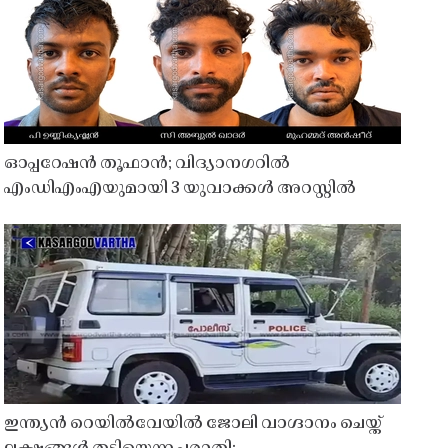
ഓപ്പറേഷൻ തൂഫാൻ; വിദ്യാനഗറിൽ
എംഡിഎംഎയുമായി 3 യുവാക്കൾ അറസ്റ്റിൽ
ഇന്ത്യൻ റെയിൽവേയിൽ ജോലി വാഗ്ദാനം ചെയ്ത്