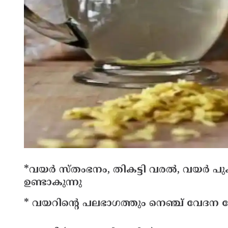
*വയര്‍ സ്തംഭനം, തികട്ടി വരല്‍, വയര്‍ പ
ഉണ്ടാകുന്നു
* വയറിന്റെ പലഭാഗത്തും നെഞ്ച് വേദന പ