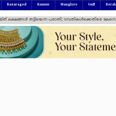
Kasaragod
Kannur
Manglore
Gulf
Keral