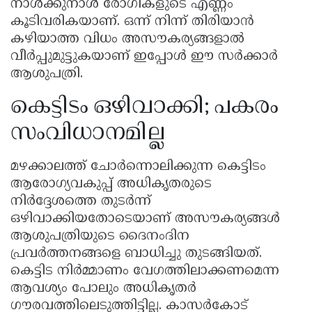
നാൾക്കുനാൾ രോഗികളുടെ എണ്ണം
കൂടിവരികയാണ്. ഒന്ന് നിന്ന് തിരിയാൻ
കഴിയാത്ത വിധം അസൗകര്യങ്ങളാൽ
വീർപ്പുമുട്ടുകയാണ് ഇപ്പോൾ ഈ സർക്കാർ
ആശുപത്രി.
കെട്ടിടം ഒഴിവാക്കി; പകരം
സംവിധാനമില്ല
മഴക്കാലത്ത് ചോർന്നൊലിക്കുന്ന കെട്ടിടം
ആരോഗ്യവകുപ്പ് അധികൃതരുടെ
നിർദ്ദേശത്തെ തുടർന്ന്
ഒഴിവാക്കിയതോടെയാണ് അസൗകര്യങ്ങൾ
ആശുപത്രിയുടെ ദൈനംദിന
പ്രവർത്തനങ്ങളെ ബാധിച്ചു തുടങ്ങിയത്.
കെട്ടിട നിർമ്മാണം വേഗത്തിലാക്കണമെന്ന
ആവശ്യം പോലും അധികൃതർ
ഗൗരവത്തിലെടുത്തിട്ടില്ല. കാസർകോട്