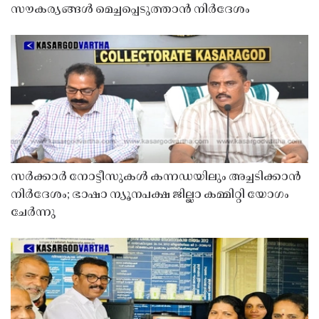
സൗകര്യങ്ങൾ മെച്ചപ്പെടുത്താൻ നിർദേശം
സർക്കാർ നോട്ടീസുകൾ കന്നഡയിലും അച്ചടിക്കാൻ
നിർദേശം; ഭാഷാ ന്യൂനപക്ഷ ജില്ലാ കമ്മിറ്റി യോഗം
ചേർന്നു