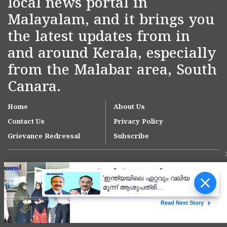
local news portal in
Malayalam, and it brings you
the latest updates from in
and around Kerala, especially
from the Malabar area, South
Canara.
Home
About Us
Contact Us
Privacy Policy
Grievance Redressal
Subscribe
'ഇന്ത്യയിലെ ഏറ്റവും വലിയ
മൂന്ന് ആശുപത്രി
ശൃംഖലകളിൽ ഒന്നായി
ആസ്റ്റർ ഡിഎം ക്വാളിറ്റി
Copyright © 2007-
2026
Kasargodvartha
കെയർ'; കാസർകോട്
ആശുപത്രിക്ക് സുപ്രധാന