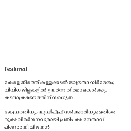
Featured
കേരള തീരത്ത് കള്ളക്കടൽ ജാഗ്രതാ നിർദേശം;
വിവിധ ജില്ലകളിൽ ഉയർന്ന തിരമാലകൾക്കും
കടലാക്രമണത്തിന് സാധ്യത
കേന്ദ്രത്തിനും യുഡിഎഫ് സർക്കാരിനുമെതിരെ
രൂക്ഷവിമർശനവുമായി പ്രതിപക്ഷ നേതാവ്
പിണറായി വിജയൻ