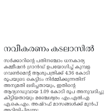
നവീകരണം കടലാസിൽ
സർക്കാറിന്റെ പതിനഞ്ചാം ധനകാര്യ
കമ്മീഷൻ ഗ്രാൻഡ് ഉപയോഗിച്ച് കുമ്പള
ഗവൺമെന്റ് ആശുപത്രിക്ക് 4.36 കോടി
രൂപയുടെ കെട്ടിടം നിർമ്മിക്കുന്നതിന്
അനുമതി ലഭിച്ചതായും, ഇതിന്റെ
ആദ്യഗഡുവായ 1.09 കോടി രൂപ അനുവദിച്ചു
കിട്ടിയതായും മഞ്ചേശ്വരം എം.എൽ.എ
എ.കെ.എം. അഷ്റഫ് മാസങ്ങൾക്ക് മുൻപ്
അറിയിച്ചിരുന്നു.