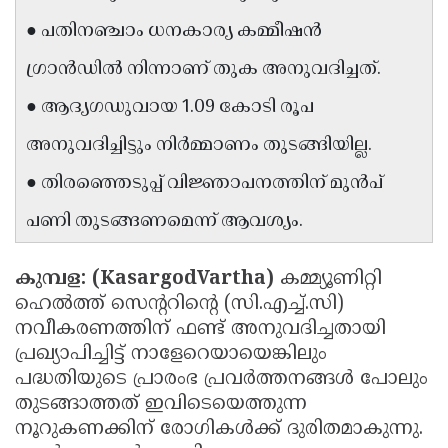
Updates
Assembly
● പതിനഞ്ചാം ധനകാര്യ കമ്മീഷൻ
Kerala
Polls
Local
Look
ഗ്രാൻഡിൽ നിന്നാണ് തുക അനുവദിച്ചത്.
Body
Back
● ആദ്യഗഡുവായ 1.09 കോടി രൂപ
Election
2025
അനുവദിച്ചിട്ടും നിർമ്മാണം തുടങ്ങിയില്ല.
● തിരഞ്ഞെടുപ്പ് വിജ്ഞാപനത്തിന് മുൻപ്
പണി തുടങ്ങണമെന്ന് ആവശ്യം.
കുമ്പള: (KasargodVartha)
കമ്മ്യൂണിറ്റി
ഹെൽത്ത് സെന്ററിന്റെ (സി.എച്ച്.സി)
നവീകരണത്തിന് ഫണ്ട് അനുവദിച്ചതായി
പ്രഖ്യാപിച്ചിട്ട് നാളേറെയായെങ്കിലും
പദ്ധതിയുടെ പ്രാരംഭ പ്രവർത്തനങ്ങൾ പോലും
തുടങ്ങാത്തത് ഇവിടെയെത്തുന്ന
നൂറുകണക്കിന് രോഗികൾക്ക് ദുരിതമാകുന്നു.