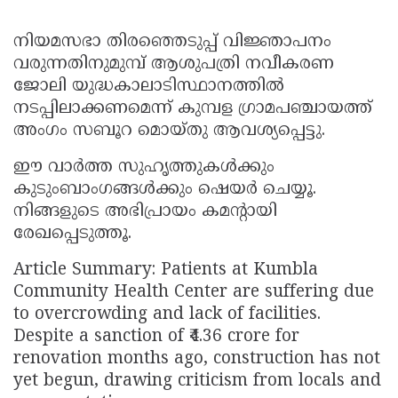
നിയമസഭാ തിരഞ്ഞെടുപ്പ് വിജ്ഞാപനം
വരുന്നതിനുമുമ്പ് ആശുപത്രി നവീകരണ
ജോലി യുദ്ധകാലാടിസ്ഥാനത്തിൽ
നടപ്പിലാക്കണമെന്ന് കുമ്പള ഗ്രാമപഞ്ചായത്ത്
അംഗം സബൂറ മൊയ്തു ആവശ്യപ്പെട്ടു.
ഈ വാർത്ത സുഹൃത്തുകൾക്കും
കുടുംബാംഗങ്ങൾക്കും ഷെയർ ചെയ്യൂ.
നിങ്ങളുടെ അഭിപ്രായം കമന്റായി
രേഖപ്പെടുത്തൂ.
Article Summary: Patients at Kumbla
Community Health Center are suffering due
to overcrowding and lack of facilities.
Despite a sanction of ₹4.36 crore for
renovation months ago, construction has not
yet begun, drawing criticism from locals and