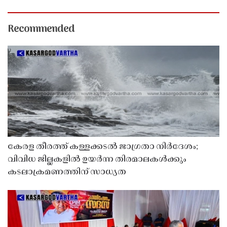
Recommended
കേരള തീരത്ത് കള്ളക്കടൽ ജാഗ്രതാ നിർദേശം;
വിവിധ ജില്ലകളിൽ ഉയർന്ന തിരമാലകൾക്കും
കടലാക്രമണത്തിന് സാധ്യത