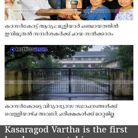
കാസർകോട്ട് ആദ്യം; മുളിയാർ പഞ്ചായത്തിൽ
ഇനിമുതൽ സന്ദർശകർക്ക് ചായ സൽക്കാരം
കാസർകോട്ടെ വിദ്യാഭ്യാസ സ്ഥാപനങ്ങൾക്ക്
വെള്ളിയാഴ്ച അവധി; പരീക്ഷകൾക്ക് മാറ്റമില്ല
Kasaragod Vartha is the first