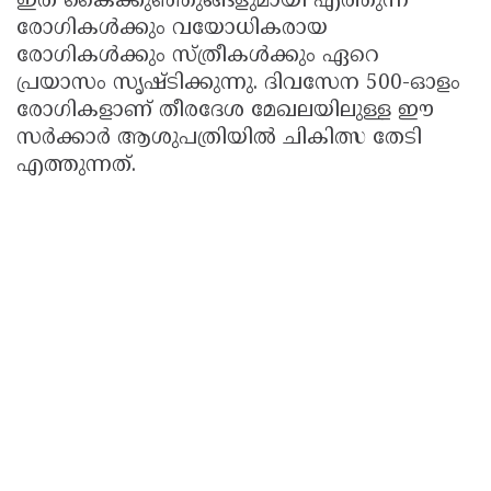
ഇത് കൈക്കുഞ്ഞുങ്ങളുമായി എത്തുന്ന
രോഗികൾക്കും വയോധികരായ
രോഗികൾക്കും സ്ത്രീകൾക്കും ഏറെ
പ്രയാസം സൃഷ്ടിക്കുന്നു. ദിവസേന 500-ഓളം
രോഗികളാണ് തീരദേശ മേഖലയിലുള്ള ഈ
സർക്കാർ ആശുപത്രിയിൽ ചികിത്സ തേടി
എത്തുന്നത്.