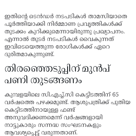
ഇതിന്റെ ടെൻഡർ നടപടികൾ താമസിയാതെ
പൂർത്തിയാക്കി നിർമ്മാണ പ്രവൃത്തികൾക്ക്
തുടക്കം കുറിക്കുമെന്നായിരുന്നു പ്രഖ്യാപനം.
എന്നാൽ തുടർ നടപടികൾ വൈകുന്നത്
ഇവിടെയെത്തുന്ന രോഗികൾക്ക് ഏറെ
ദുരിതമാകുന്നുണ്ട്.
തിരഞ്ഞെടുപ്പിന് മുൻപ്
പണി തുടങ്ങണം
കുമ്പളയിലെ സി.എച്ച്.സി കെട്ടിടത്തിന് 65
വർഷത്തെ പഴക്കമുണ്ട്. ആശുപത്രിക്ക് പുതിയ
കെട്ടിടത്തിനായുള്ള ഫണ്ട്
അനുവദിക്കണമെന്ന് വർഷങ്ങളായി
നാട്ടുകാരും സന്നദ്ധ സംഘടനകളും
ആവശ്യപ്പെട്ട് വരുന്നതാണ്.