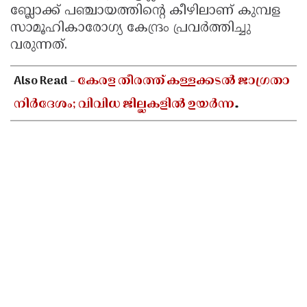
ബ്ലോക്ക് പഞ്ചായത്തിന്റെ കീഴിലാണ് കുമ്പള
സാമൂഹികാരോഗ്യ കേന്ദ്രം പ്രവർത്തിച്ചു
വരുന്നത്.
Also Read -
കേരള തീരത്ത് കള്ളക്കടൽ ജാഗ്രതാ
നിർദേശം; വിവിധ ജില്ലകളിൽ ഉയർന്ന
തിരമാലകൾക്കും കടലാക്രമണത്തിന്
സാധ്യത