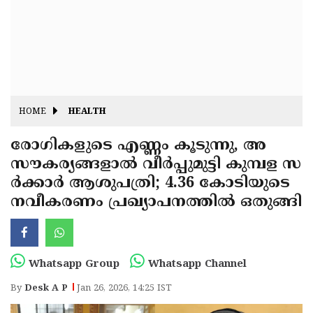
Fitr
May
Day
Eid
Al
Independence
Ad'ha
Day
Onam
HOME
HEALTH
J&K
State
രോഗികളുടെ എണ്ണം കൂടുന്നു, അ
Haryana
സൗകര്യങ്ങളാൽ വീർപ്പുമുട്ടി കുമ്പള സ
Assembly
State
Diwali
ർക്കാർ ആശുപത്രി; 4.36 കോടിയുടെ
Elections
Assembly
Christmas
നവീകരണം പ്രഖ്യാപനത്തിൽ ഒതുങ്ങി
Elections
New-
Year
Republic
Whatsapp Group
Whatsapp Channel
Day
Budget
By
Desk A P
Jan 26, 2026, 14:25 IST
Delhi