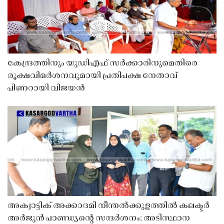
കേന്ദ്രത്തിനും യുഡിഎഫ് സർക്കാരിനുമെതിരെ
രൂക്ഷവിമർശനവുമായി പ്രതിപക്ഷ നേതാവ്
പിണറായി വിജയൻ
അക്വാട്ടിക് അക്കാദമി നീന്തൽക്കുളത്തിൽ കലക്ടർ
അർജുൻ പാണ്ഡ്യൻ്റെ സന്ദർശനം; അടിസ്ഥാന