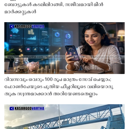
ബോട്ടുകൾ കടലിലിറങ്ങി, സജീവമായി മീൻ
മാർക്കറ്റുകൾ
ദിവസവും വെറും 100 രൂപ മാത്രം സേവ് ചെയ്യാം;
ഫോൺപേയുടെ പുതിയ ഫീച്ചറിലൂടെ വലിയൊരു
തുക സ്വന്തമാക്കാൻ അറിയേണ്ടതെല്ലാം