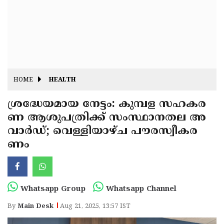
Fitr
May
Day
Eid
Al
Independence
Ad'ha
Day
Onam
HOME
HEALTH
J&K
State
ശ്രദ്ധേയമായ നേട്ടം: കുമ്പള സഹകര
Haryana
ണ ആശുപത്രിക്ക് സംസ്ഥാനതല അ
Assembly
State
Diwali
വാർഡ്; വെള്ളിയാഴ്ച പൗരസ്വീകര
Elections
Assembly
Christmas
ണം
Elections
New-
Year
Republic
Whatsapp Group
Whatsapp Channel
Day
Budget
By
Main Desk
Aug 21, 2025, 13:57 IST
Delhi