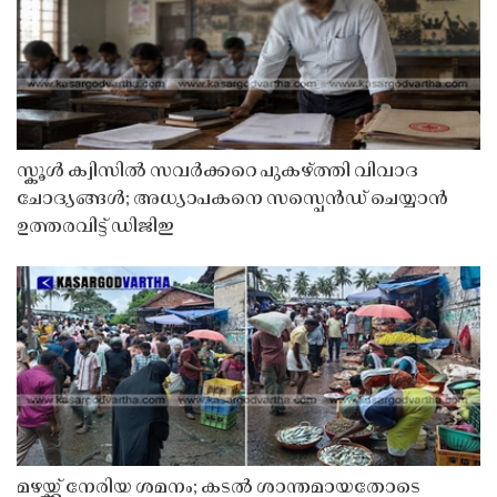
സ്കൂൾ ക്വിസിൽ സവർക്കറെ പുകഴ്ത്തി വിവാദ
ചോദ്യങ്ങൾ; അധ്യാപകനെ സസ്പെൻഡ് ചെയ്യാൻ
ഉത്തരവിട്ട് ഡിജിഇ
മഴയ്ക്ക് നേരിയ ശമനം; കടൽ ശാന്തമായതോടെ