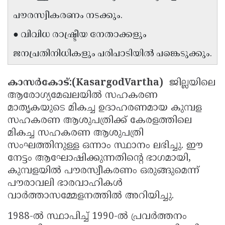
Updates
Assembly
പൗരസ്വീകരണം നടക്കും.
Kerala
Polls
Local
Look
● വിവിധ രാഷ്ട്രീയ നേതാക്കളും
Body
Back
ജനപ്രതിനിധികളും പരിപാടിയിൽ പങ്കെടുക്കും.
Election
2025
കാസർകോട്:(KasargodVartha)
ജില്ലയിലെ
ആരോഗ്യമേഖലയിൽ സഹകരണ
മാതൃകയുടെ മികച്ച ഉദാഹരണമായ കുമ്പള
സഹകരണ ആശുപത്രിക്ക് കേരളത്തിലെ
മികച്ച സഹകരണ ആശുപത്രി
സംഘത്തിനുള്ള ഒന്നാം സ്ഥാനം ലഭിച്ചു. ഈ
നേട്ടം ആഘോഷിക്കുന്നതിന്റെ ഭാഗമായി,
കുമ്പളയിൽ പൗരസ്വീകരണം ഒരുങ്ങുമെന്ന്
പൗരാവലി ഭാരവാഹികൾ
വാർത്താസമ്മേളനത്തിൽ അറിയിച്ചു.
1988-ൽ സ്ഥാപിച്ച് 1990-ൽ പ്രവർത്തനം