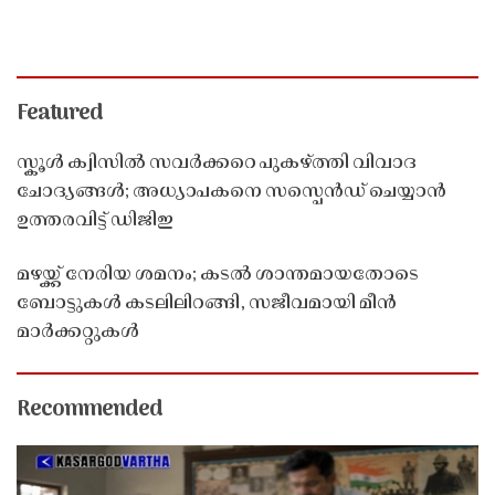
Featured
സ്കൂൾ ക്വിസിൽ സവർക്കറെ പുകഴ്ത്തി വിവാദ
ചോദ്യങ്ങൾ; അധ്യാപകനെ സസ്പെൻഡ് ചെയ്യാൻ
ഉത്തരവിട്ട് ഡിജിഇ
മഴയ്ക്ക് നേരിയ ശമനം; കടൽ ശാന്തമായതോടെ
ബോട്ടുകൾ കടലിലിറങ്ങി, സജീവമായി മീൻ
മാർക്കറ്റുകൾ
Recommended