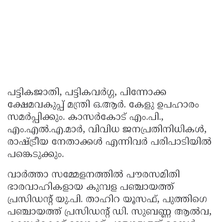
പട്ടികജാതി, പട്ടികവർഗ്ഗ, പിന്നോക്ക
ക്ഷേമവകുപ്പ് മന്ത്രി ഒ.ആർ. കേളു ഉപഹാരം
സമർപ്പിക്കും. കാസർകോട് എം.പി.,
എം.എൽ.എ.മാർ, വിവിധ ജനപ്രതിനിധികൾ,
രാഷ്ട്രീയ നേതാക്കൾ എന്നിവർ പരിപാടിയിൽ
പങ്കെടുക്കും.
വാർത്താ സമ്മേളനത്തിൽ പൗരസമിതി
ഭാരവാഹികളായ കുമ്പള പഞ്ചായത്ത്
പ്രസിഡന്റ് യു.പി. താഹിറ യൂസഫ്, പുത്തിഗെ
പഞ്ചായത്ത് പ്രസിഡന്റ് ഡി. സുബണ്ണ ആൽവ,