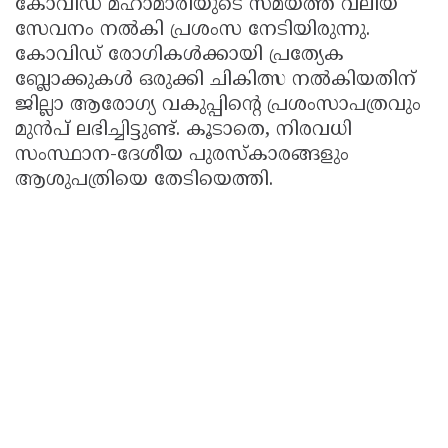
കോവിഡ് മഹാമാരിയുടെ സമയത്ത് വലിയ
സേവനം നൽകി പ്രശംസ നേടിയിരുന്നു.
കോവിഡ് രോഗികൾക്കായി പ്രത്യേക
ബ്ലോക്കുകൾ ഒരുക്കി ചികിത്സ നൽകിയതിന്
ജില്ലാ ആരോഗ്യ വകുപ്പിന്റെ പ്രശംസാപത്രവും
മുൻപ് ലഭിച്ചിട്ടുണ്ട്. കൂടാതെ, നിരവധി
സംസ്ഥാന-ദേശീയ പുരസ്കാരങ്ങളും
ആശുപത്രിയെ തേടിയെത്തി.