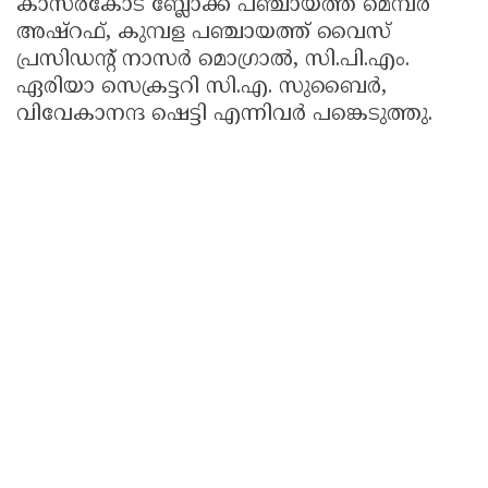
കാസർകോട് ബ്ലോക്ക് പഞ്ചായത്ത് മെമ്പർ
അഷ്റഫ്, കുമ്പള പഞ്ചായത്ത് വൈസ്
പ്രസിഡന്റ് നാസർ മൊഗ്രാൽ, സി.പി.എം.
ഏരിയാ സെക്രട്ടറി സി.എ. സുബൈർ,
വിവേകാനന്ദ ഷെട്ടി എന്നിവർ പങ്കെടുത്തു.