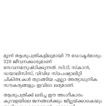
മൂന്ന് ആശുപത്രികളിലുമായി 79 ഡോക്ടർമാരും
320 ജീവനക്കാരുമാണ്
സേവനമനുഷ്ഠിക്കുന്നത്. സി.ടി. സ്കാൻ,
ഡയാലിസിസ്, വിവിധ സ്പെഷ്യാലിറ്റി
ചികിത്സകൾ തുടങ്ങിയ എല്ലാ അത്യാധുനിക
സൗകര്യങ്ങളും ഇവിടെ ലഭ്യമാണ്.
ആശുപത്രിക്ക് ലഭിച്ച ഈ അംഗീകാരം
കുമ്പളയിലെ ജനങ്ങൾക്കും ജില്ലയ്ക്കാകെയും