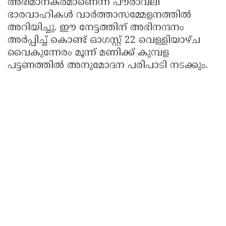
അഭിമാനകരമാണെന്ന് പൗരാവലി
ഭാരവാഹികൾ വാർത്താസമ്മേളനത്തിൽ
അറിയിച്ചു. ഈ നേട്ടത്തിന് അഭിനന്ദനം
അർപ്പിച്ച് കൊണ്ട് ഓഗസ്റ്റ് 22 വെള്ളിയാഴ്ച
വൈകുന്നേരം മൂന്ന് മണിക്ക് കുമ്പള
പട്ടണത്തിൽ അനുമോദന പരിപാടി നടക്കും.