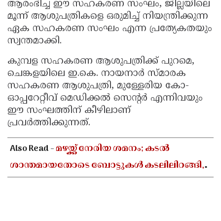
ആരംഭിച്ച ഈ സഹകരണ സംഘം, ജില്ലയിലെ
മൂന്ന് ആശുപത്രികളെ ഒരുമിച്ച് നിയന്ത്രിക്കുന്ന
ഏക സഹകരണ സംഘം എന്ന പ്രത്യേകതയും
സ്വന്തമാക്കി.
കുമ്പള സഹകരണ ആശുപത്രിക്ക് പുറമെ,
ചെങ്കളയിലെ ഇ.കെ. നായനാർ സ്മാരക
സഹകരണ ആശുപത്രി, മുള്ളേരിയ കോ-
ഓപ്പറേറ്റീവ് മെഡിക്കൽ സെന്റർ എന്നിവയും
ഈ സംഘത്തിന് കീഴിലാണ്
പ്രവർത്തിക്കുന്നത്.
Also Read -
മഴയ്ക്ക് നേരിയ ശമനം; കടൽ
ശാന്തമായതോടെ ബോട്ടുകൾ കടലിലിറങ്ങി,
സജീവമായി മീൻ മാർക്കറ്റുകൾ