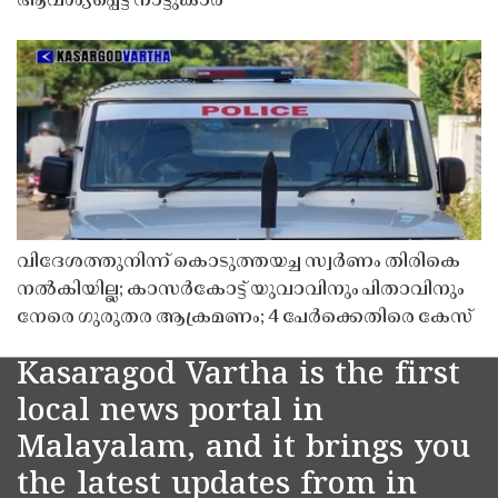
ആവശ്യപ്പെട്ട് നാട്ടുകാർ
വിദേശത്തുനിന്ന് കൊടുത്തയച്ച സ്വർണം തിരികെ
നൽകിയില്ല; കാസർകോട്ട് യുവാവിനും പിതാവിനും
നേരെ ഗുരുതര ആക്രമണം; 4 പേർക്കെതിരെ കേസ്
Kasaragod Vartha is the first
local news portal in
Malayalam, and it brings you
the latest updates from in