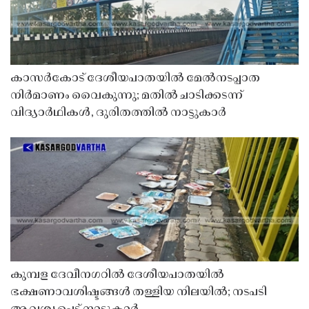
കാസർകോട് ദേശീയപാതയിൽ മേൽനടപ്പാത
നിർമാണം വൈകുന്നു; മതിൽ ചാടിക്കടന്ന്
വിദ്യാർഥികൾ, ദുരിതത്തിൽ നാട്ടുകാർ
കുമ്പള ദേവീനഗറിൽ ദേശീയപാതയിൽ
ഭക്ഷണാവശിഷ്ടങ്ങൾ തള്ളിയ നിലയിൽ; നടപടി