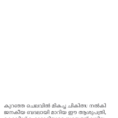
കുറഞ്ഞ ചെലവിൽ മികച്ച ചികിത്സ നൽകി
ജനകീയ ബദലായി മാറിയ ഈ ആശുപത്രി,