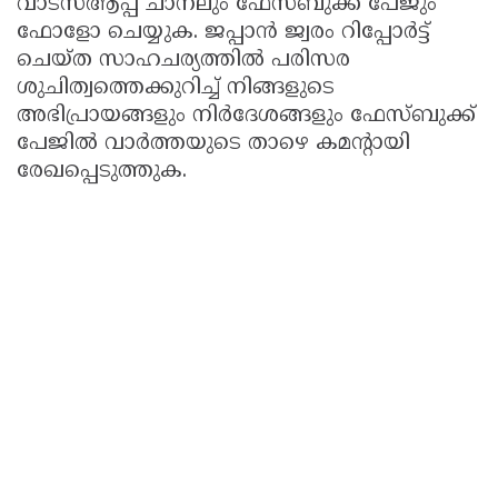
വാട്സ്ആപ്പ് ചാനലും ഫേസ്ബുക്ക് പേജും
ഫോളോ ചെയ്യുക. ജപ്പാൻ ജ്വരം റിപ്പോർട്ട്
ചെയ്ത സാഹചര്യത്തിൽ പരിസര
ശുചിത്വത്തെക്കുറിച്ച് നിങ്ങളുടെ
അഭിപ്രായങ്ങളും നിർദേശങ്ങളും ഫേസ്ബുക്ക്
പേജില്‍ വാര്‍ത്തയുടെ താഴെ കമന്റായി
രേഖപ്പെടുത്തുക.