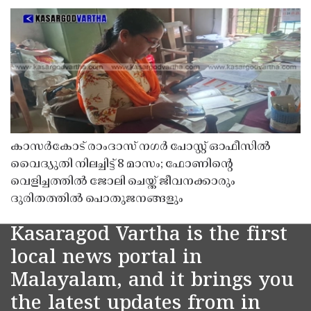
കാസർകോട് രാംദാസ് നഗർ പോസ്റ്റ് ഓഫീസിൽ
വൈദ്യുതി നിലച്ചിട്ട് 8 മാസം; ഫോണിൻ്റെ
വെളിച്ചത്തിൽ ജോലി ചെയ്ത് ജീവനക്കാരും
ദുരിതത്തിൽ പൊതുജനങ്ങളും
Kasaragod Vartha is the first
local news portal in
Malayalam, and it brings you
the latest updates from in