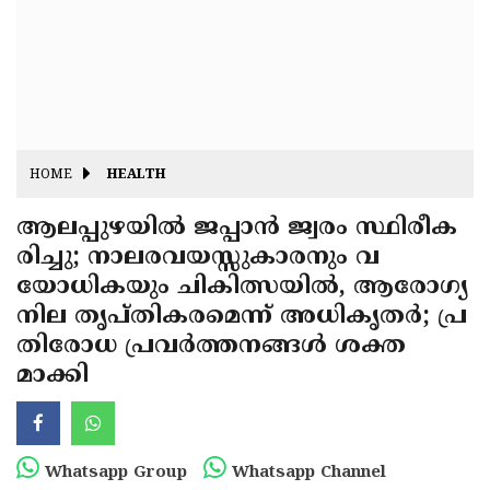
Fitr
May
Day
Eid
Al
Independence
Ad'ha
Day
Onam
HOME
HEALTH
J&K
State
ആലപ്പുഴയിൽ ജപ്പാൻ ജ്വരം സ്ഥിരീക
Haryana
രിച്ചു; നാലരവയസ്സുകാരനും വ
Assembly
State
Diwali
യോധികയും ചികിത്സയിൽ, ആരോഗ്യ
Elections
Assembly
Christmas
നില തൃപ്തികരമെന്ന് അധികൃതർ; പ്ര
Elections
തിരോധ പ്രവർത്തനങ്ങൾ ശക്ത
New-
മാക്കി
Year
Republic
Day
Budget
Delhi
Whatsapp Group
Whatsapp Channel