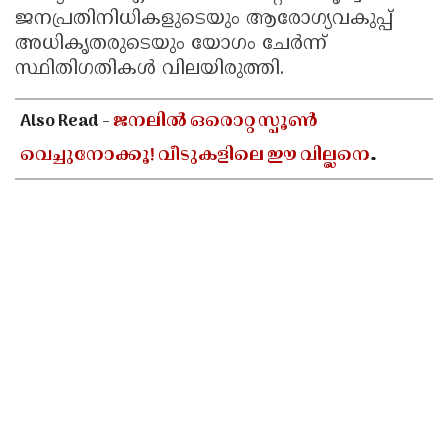
ജനപ്രതിനിധികളുടെയും ആരോഗ്യവകുപ്പ്
അധികൃതരുടെയും യോഗം ചേർന്ന്
സ്ഥിതിഗതികൾ വിലയിരുത്തി.
Also Read -
ജനലിൽ ഒരൊറ്റ സ്പൂൺ
വെച്ചുനോക്കൂ! വീടുകളിലെ ഈ വില്ലനെ
തുരത്താൻ ഈ തന്ത്രം മതി!