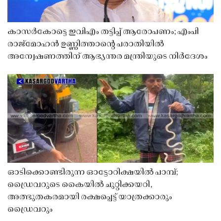
കാസർകോട്ടെ ഇവിഎം തട്ടിപ്പ് ആരോപണം; എംപി
രാജ്‌മോഹൻ ഉണ്ണിത്താന്റെ പരാതിയിൽ
അന്വേഷണത്തിന് ആഭ്യന്തര മന്ത്രിയുടെ നിർദേശം
ഓടിക്കൊണ്ടിരുന്ന ഓട്ടോറിക്ഷയിൽ പാമ്പ്;
ഡ്രൈവറുടെ കൈയിൽ ചുറ്റിക്കയറി,
അത്ഭുതകരമായി രക്ഷപ്പെട്ട് യാത്രക്കാരും
ഡ്രൈവറും