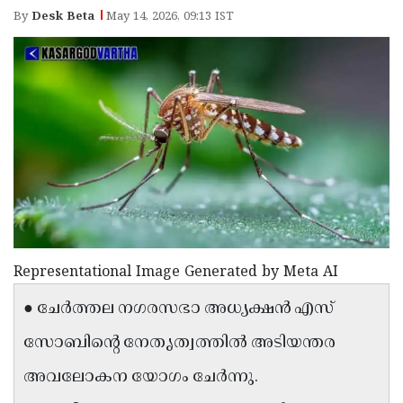
Election
Maha
By
Desk Beta
May 14, 2026, 09:13 IST
Shivarathri
International
Women's
Anti-
Day
Drug
Attukal
Campaign
Pongala
Holi
2025
2025
IPL
2025
Eid
Al-
Waqf
Fitr
Bill
Vishu
Representational Image Generated by Meta AI
2025
Controversy
Festival
Good
● ചേർത്തല നഗരസഭാ അധ്യക്ഷൻ എസ്
2025
Friday
Easter
സോബിന്റെ നേതൃത്വത്തിൽ അടിയന്തര
Observance
Sunday
By-
അവലോകന യോഗം ചേർന്നു.
2025
2025
Election
Bihar