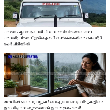
പത്താം ക്ലാസുകാരി പീഡനത്തിനിരയായെന്ന
പരാതി; പിതാവ് ഉൾപ്പെടെ 7 പേർക്കെതിരെ കേസ്; 3
പേർ പിടിയിൽ
ജനലിൽ ഒരൊറ്റ സ്പൂൺ വെച്ചുനോക്കൂ! വീടുകളിലെ
ഈ വില്ലനെ തുരത്താൻ ഈ തന്ത്രം മതി!