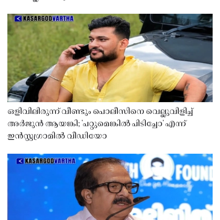
ഒളിവിലിരുന്ന് വീണ്ടും പൊലീസിനെ വെല്ലുവിളിച്ച്
അർജുൻ ആയങ്കി; 'പറ്റുമെങ്കിൽ പിടിച്ചോ' എന്ന്
ഇൻസ്റ്റഗ്രാമിൽ വീഡിയോ