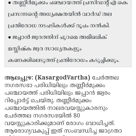
● തണ്ണീർമുക്കം പഞ്ചായത്ത് പ്രസിഡന്റ് എ കെ
Updates
Assembly
Kerala
പ്രസന്നന്റെ അധ്യക്ഷതയിൽ വാർഡ് തല
Polls
Local
Look
പ്രതിരോധ നടപടികൾക്ക് രൂപം നൽകി.
Body
Back
● ജപ്പാൻ ജ്വരത്തിന് പുറമെ അമീബിക്
Election
2025
മസ്തിഷ്ക ജ്വര സാധ്യതകളും
കണക്കിലെടുത്ത് പ്രതിരോധം കടുപ്പിക്കും.
ആലപ്പുഴ: (KasargodVartha)
ചേർത്തല
നഗരസഭാ പരിധിയിലും തണ്ണീർമുക്കം
പഞ്ചായത്ത് പരിധിയിലും ജപ്പാൻ ജ്വരം
റിപ്പോർട്ട് ചെയ്തു. തണ്ണീർമുക്കം
പഞ്ചായത്തിൽ നാലരവയസ്സുകാരനും
ചേർത്തല നഗരസഭയിൽ 80
വയസ്സുകാരിക്കുമാണ് രോഗം ബാധിച്ചത്.
ആരോഗ്യവകുപ്പ് ഇത് സംബന്ധിച്ച ജാഗ്രതാ