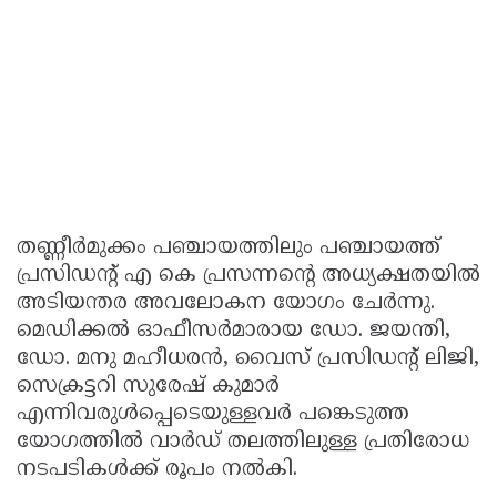
തണ്ണീർമുക്കം പഞ്ചായത്തിലും പഞ്ചായത്ത്
പ്രസിഡൻ്റ് എ കെ പ്രസന്നൻ്റെ അധ്യക്ഷതയിൽ
അടിയന്തര അവലോകന യോഗം ചേർന്നു.
മെഡിക്കൽ ഓഫീസർമാരായ ഡോ. ജയന്തി,
ഡോ. മനു മഹീധരൻ, വൈസ് പ്രസിഡൻ്റ് ലിജി,
സെക്രട്ടറി സുരേഷ് കുമാർ
എന്നിവരുൾപ്പെടെയുള്ളവർ പങ്കെടുത്ത
യോഗത്തിൽ വാർഡ് തലത്തിലുള്ള പ്രതിരോധ
നടപടികൾക്ക് രൂപം നൽകി.