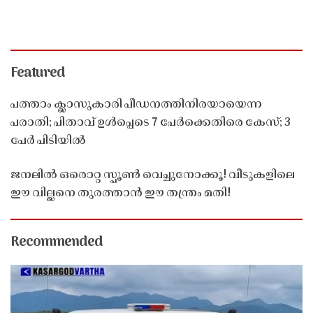
Featured
പത്താം ക്ലാസുകാരി പീഡനത്തിനിരയായെന്ന
പരാതി; പിതാവ് ഉൾപ്പെടെ 7 പേർക്കെതിരെ കേസ്; 3
പേർ പിടിയിൽ
ജനലിൽ ഒരൊറ്റ സ്പൂൺ വെച്ചുനോക്കൂ! വീടുകളിലെ
ഈ വില്ലനെ തുരത്താൻ ഈ തന്ത്രം മതി!
Recommended