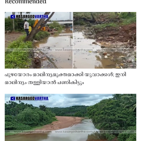
Recommended
പുഴയോരം മാലിന്യമുക്തമാക്കി യുവാക്കൾ; ഇനി
മാലിന്യം തള്ളിയാൽ പണികിട്ടും