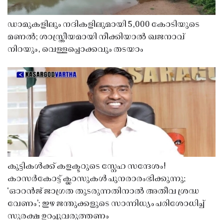
ഡാമുകളിലും നദികളിലുമായി 5,000 കോടിയുടെ
മണൽ; ശാസ്ത്രീയമായി നീക്കിയാൽ ഖജനാവ്
നിറയും, വെള്ളപ്പൊക്കവും തടയാം
കുട്ടികൾക്ക് കളക്ടറുടെ സ്നേഹ സന്ദേശം!
കാസർകോട്ട് ക്ലാസുകൾ പുനരാരംഭിക്കുന്നു;
‘ഓറൻജ് ജാഗ്രത തുടരുന്നതിനാൽ അതീവ ശ്രദ്ധ
വേണം’; ഇഴ ജന്തുക്കളുടെ സാന്നിധ്യം പരിശോധിച്ച്
സുരക്ഷ ഉറപ്പുവരുത്തണം