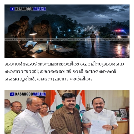
കാസർകോട് അമ്പലത്തറയിൽ പൊലീസുകാരനെ
കാണാതായി; മൊബൈൽ ടവർ ലൊക്കേഷൻ
മൈസൂരിൽ, അന്വേഷണം ഊർജിതം