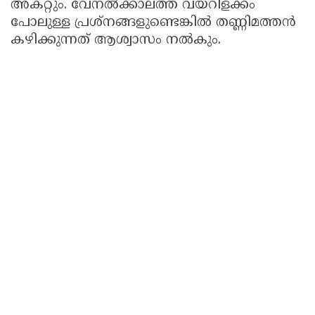
അകറ്റും. വേനല്‍ക്കാലത്ത് വയറിളക്കം
പോലുള്ള പ്രശ്‌നങ്ങളുണ്ടെങ്കില്‍ തണ്ണിമത്തന്‍
കഴിക്കുന്നത് ആശ്വാസം നല്‍കും.