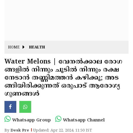
Fitr
May
Day
Eid
Al
Independence
Ad'ha
Day
Onam
HOME
HEALTH
J&K
State
Water Melons | വേനല്‍ക്കാല രോഗ
Haryana
ങ്ങളില്‍ നിന്നും ചൂടില്‍ നിന്നും രക്ഷ
Assembly
State
Diwali
നേടാന്‍ തണ്ണിമത്തന്‍ കഴിക്കൂ; അട
Elections
Assembly
Christmas
ങ്ങിയിരിക്കുന്നത് ഒരുപാട് ആരോഗ്യ
Elections
ഗുണങ്ങള്‍
New-
Year
Republic
Day
Budget
Whatsapp Group
Whatsapp Channel
Delhi
By
Desk Pre
Updated: Apr 22, 2024, 11:50 IST