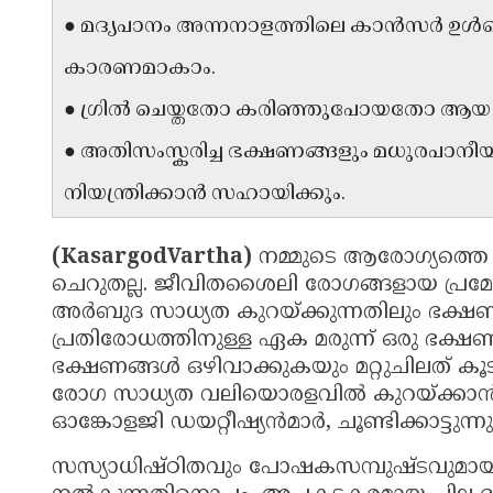
● മദ്യപാനം അന്നനാളത്തിലെ കാൻസർ ഉൾപ
കാരണമാകാം.
● ഗ്രിൽ ചെയ്തതോ കരിഞ്ഞുപോയതോ ആയ ഭ
● അതിസംസ്കരിച്ച ഭക്ഷണങ്ങളും മധുരപാനീയ
നിയന്ത്രിക്കാൻ സഹായിക്കും.
(KasargodVartha)
നമ്മുടെ ആരോഗ്യത്തെ 
ചെറുതല്ല. ജീവിതശൈലി രോഗങ്ങളായ പ്രമേ
അർബുദ സാധ്യത കുറയ്ക്കുന്നതിലും ഭക്ഷണ
പ്രതിരോധത്തിനുള്ള ഏക മരുന്ന് ഒരു ഭക്ഷണത
ഭക്ഷണങ്ങൾ ഒഴിവാക്കുകയും മറ്റുചിലത് കൂട
രോഗ സാധ്യത വലിയൊരളവിൽ കുറയ്ക്കാൻ കഴിയ
ഓങ്കോളജി ഡയറ്റീഷ്യൻമാർ, ചൂണ്ടിക്കാട്ടുന്ന
സസ്യാധിഷ്ഠിതവും പോഷകസമ്പുഷ്ടവുമായ 