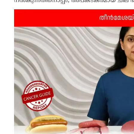
നൽകുന്നതിനൊപ്പം, അപകടകരമായ ചില ഭക