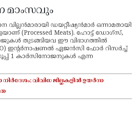
്ന മാംസവും
ാന വില്ലൻമാരായി ഡയറ്റീഷ്യൻമാർ ഒന്നാമതായി
ാണ് (Processed Meats). ഹോട്ട് ഡോഗ്‌സ്,
േജുകൾ തുടങ്ങിയവ ഈ വിഭാഗത്തിൽ
HO) ഇന്റർനാഷണൽ ഏജൻസി ഫോർ റിസർച്ച്
ൂപ്പ് 1 കാർസിനോജനുകൾ എന്ന
ാ നിർദേശം; വിവിധ ജില്ലകളിൽ ഉയർന്ന
യത