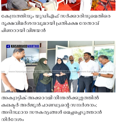
കേന്ദ്രത്തിനും യുഡിഎഫ് സർക്കാരിനുമെതിരെ
രൂക്ഷവിമർശനവുമായി പ്രതിപക്ഷ നേതാവ്
പിണറായി വിജയൻ
അക്വാട്ടിക് അക്കാദമി നീന്തൽക്കുളത്തിൽ
കലക്ടർ അർജുൻ പാണ്ഡ്യൻ്റെ സന്ദർശനം;
അടിസ്ഥാന സൗകര്യങ്ങൾ മെച്ചപ്പെടുത്താൻ
നിർദേശം