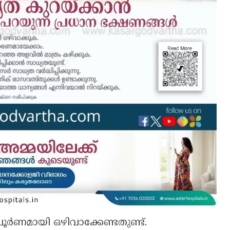
ൂർണമായി ഒഴിവാക്കേണ്ടതുണ്ട്.