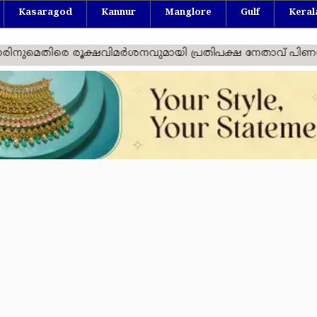
Kasaragod
Kannur
Manglore
Gulf
Keral