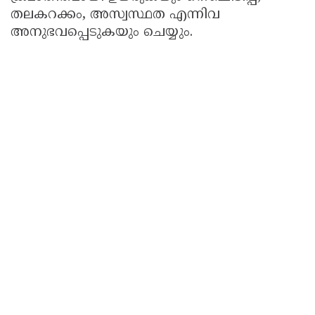
തലകറക്കം, അസ്വസ്ഥത എന്നിവ
അനുഭവപ്പെടുകയും ചെയ്യും.