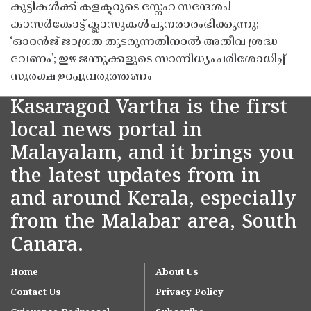
കുട്ടികൾക്ക് കളക്ടറുടെ സ്നേഹ സന്ദേശം!
കാസർകോട്ട് ക്ലാസുകൾ പുനരാരംഭിക്കുന്നു;
‘ഓറൻജ് ജാഗ്രത തുടരുന്നതിനാൽ അതീവ ശ്രദ്ധ
വേണം’; ഇഴ ജന്തുക്കളുടെ സാന്നിധ്യം പരിശോധിച്ച്
സുരക്ഷ ഉറപ്പുവരുത്തണം
Kasaragod Vartha is the first
local news portal in
Malayalam, and it brings you
the latest updates from in
and around Kerala, especially
from the Malabar area, South
Canara.
Home
About Us
Contact Us
Privacy Policy