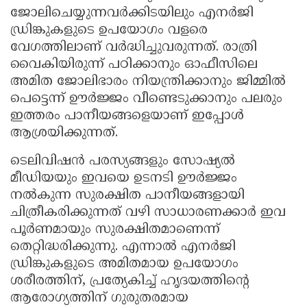
ജോലിചെയ്യുന്നവർക്കിടയിലും എനർജി
ഡ്രിങ്കുകളുടെ ഉപയോഗം വളരെ
വേഗത്തിലാണ് വർദ്ധിച്ചുവരുന്നത്. രാത്രി
വൈകിയിരുന്ന് പഠിക്കാനും ഓഫീസിലെ
അമിത ജോലിഭാരം നിയന്ത്രിക്കാനും ജിമ്മിൽ
പെട്ടെന്ന് ഊർജ്ജം വീണ്ടെടുക്കാനും പലരും
ഇത്തരം പാനീയങ്ങളെയാണ് ഇപ്പോൾ
ആശ്രയിക്കുന്നത്.
ടെലിവിഷൻ പരസ്യങ്ങളും സോഷ്യൽ
മീഡിയയും ഇവയെ ഉടനടി ഊർജ്ജം
നൽകുന്ന സുരക്ഷിത പാനീയങ്ങളായി
ചിത്രീകരിക്കുന്നത് വഴി സാധാരണക്കാർ ഇവ
പൂർണമായും സുരക്ഷിതമാണെന്ന്
തെറ്റിദ്ധരിക്കുന്നു. എന്നാൽ എനർജി
ഡ്രിങ്കുകളുടെ അമിതമായ ഉപയോഗം
ശരീരത്തിന്, പ്രത്യേകിച്ച് ഹൃദയത്തിന്റെ
ആരോഗ്യത്തിന് ഗുരുതരമായ