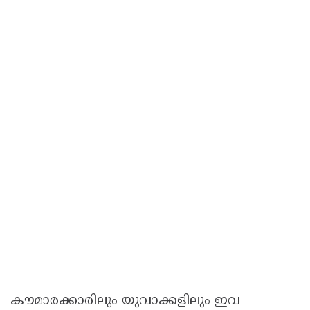
കൗമാരക്കാരിലും യുവാക്കളിലും ഇവ