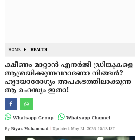
Fitr
May
Day
Eid
Al
Independence
Ad'ha
Day
Onam
HOME
HEALTH
J&K
State
ക്ഷീണം മാറ്റാൻ എനർജി ഡ്രിങ്കുകളെ
Haryana
ആശ്രയിക്കുന്നവരാണോ നിങ്ങൾ?
Assembly
State
Diwali
ഹൃദയാരോഗ്യം അപകടത്തിലാക്കുന്ന
Elections
Assembly
Christmas
ആ രഹസ്യം ഇതാ!
Elections
New-
Year
Republic
Whatsapp Group
Whatsapp Channel
Day
Budget
By
Riyaz Muhammad
Updated: May 21, 2026, 15:18 IST
Delhi