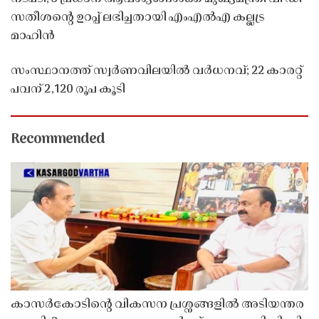
സതീശൻ്റെ ഉറപ്പ് ലഭിച്ചതായി എംഎൽഎ കല്ലട്ര
മാഹിൻ
സംസ്ഥാനത്ത് സ്വർണവിലയിൽ വർധനവ്; 22 കാരറ്റ്
പവന് 2,120 രൂപ കൂടി
Recommended
കാസർകോടിൻ്റെ വികസന പ്രശ്നങ്ങളിൽ അടിയന്തര