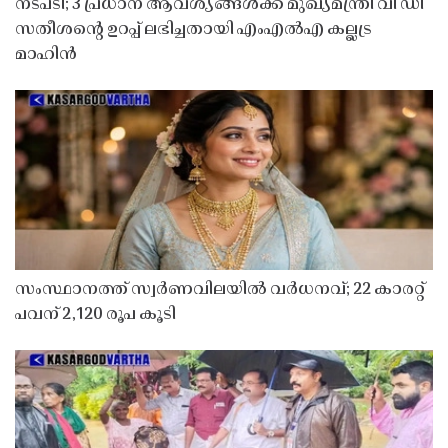
നടപടി; 3 പ്രധാന ആവശ്യങ്ങൾക്ക് മുഖ്യമന്ത്രി വി ഡി
സതീശൻ്റെ ഉറപ്പ് ലഭിച്ചതായി എംഎൽഎ കല്ലട്ര
മാഹിൻ
സംസ്ഥാനത്ത് സ്വർണവിലയിൽ വർധനവ്; 22 കാരറ്റ്
പവന് 2,120 രൂപ കൂടി