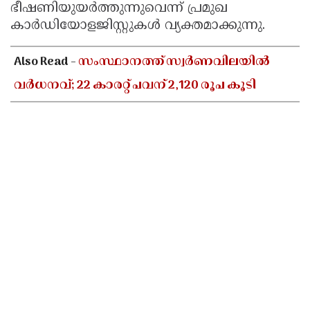
ഭീഷണിയുയർത്തുന്നുവെന്ന് പ്രമുഖ
കാർഡിയോളജിസ്റ്റുകൾ വ്യക്തമാക്കുന്നു.
Also Read -
സംസ്ഥാനത്ത് സ്വർണവിലയിൽ
വർധനവ്; 22 കാരറ്റ് പവന് 2,120 രൂപ കൂടി