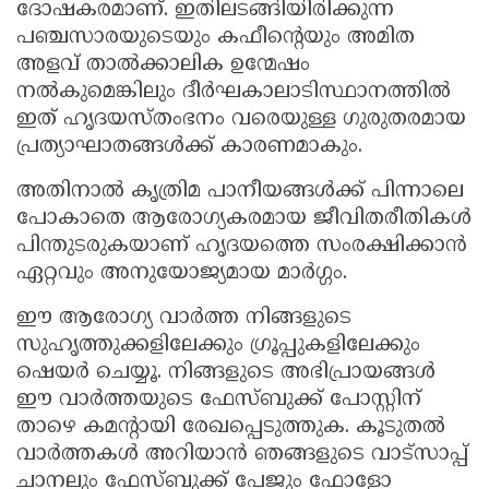
ദോഷകരമാണ്. ഇതിലടങ്ങിയിരിക്കുന്ന
പഞ്ചസാരയുടെയും കഫീന്റെയും അമിത
അളവ് താൽക്കാലിക ഉന്മേഷം
നൽകുമെങ്കിലും ദീർഘകാലാടിസ്ഥാനത്തിൽ
ഇത് ഹൃദയസ്തംഭനം വരെയുള്ള ഗുരുതരമായ
പ്രത്യാഘാതങ്ങൾക്ക് കാരണമാകും.
അതിനാൽ കൃത്രിമ പാനീയങ്ങൾക്ക് പിന്നാലെ
പോകാതെ ആരോഗ്യകരമായ ജീവിതരീതികൾ
പിന്തുടരുകയാണ് ഹൃദയത്തെ സംരക്ഷിക്കാൻ
ഏറ്റവും അനുയോജ്യമായ മാർഗ്ഗം.
ഈ ആരോഗ്യ വാർത്ത നിങ്ങളുടെ
സുഹൃത്തുക്കളിലേക്കും ഗ്രൂപ്പുകളിലേക്കും
ഷെയർ ചെയ്യൂ. നിങ്ങളുടെ അഭിപ്രായങ്ങൾ
ഈ വാർത്തയുടെ ഫേസ്ബുക്ക് പോസ്റ്റിന്
താഴെ കമൻ്റായി രേഖപ്പെടുത്തുക. കൂടുതൽ
വാർത്തകൾ അറിയാൻ ഞങ്ങളുടെ വാട്സാപ്പ്
ചാനലും ഫേസ്ബുക്ക് പേജും ഫോളോ