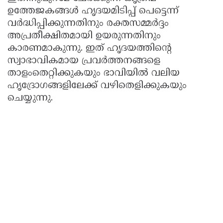
ഉത്തേജകങ്ങൾ ഹൃദയമിടിപ്പ് പെട്ടെന്ന്
വർദ്ധിപ്പിക്കുന്നതിനും രക്തസമ്മർദ്ദം
അപ്രതീക്ഷിതമായി ഉയരുന്നതിനും
കാരണമാകുന്നു. ഇത് ഹൃദയത്തിന്റെ
സ്വാഭാവികമായ പ്രവർത്തനങ്ങളെ
താളംതെറ്റിക്കുകയും ഭാവിയിൽ വലിയ
ഹൃദ്രോഗങ്ങളിലേക്ക് വഴിതെളിക്കുകയും
ചെയ്യുന്നു.