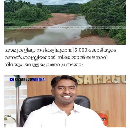
ഡാമുകളിലും നദികളിലുമായി 5,000 കോടിയുടെ
മണൽ; ശാസ്ത്രീയമായി നീക്കിയാൽ ഖജനാവ്
നിറയും, വെള്ളപ്പൊക്കവും തടയാം