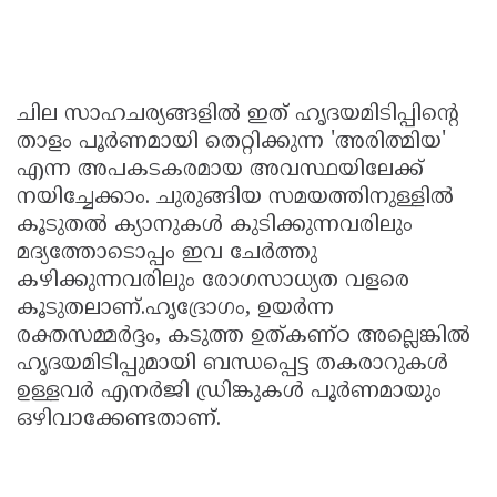
ചില സാഹചര്യങ്ങളിൽ ഇത് ഹൃദയമിടിപ്പിന്റെ
താളം പൂർണമായി തെറ്റിക്കുന്ന 'അരിത്മിയ'
എന്ന അപകടകരമായ അവസ്ഥയിലേക്ക്
നയിച്ചേക്കാം. ചുരുങ്ങിയ സമയത്തിനുള്ളിൽ
കൂടുതൽ ക്യാനുകൾ കുടിക്കുന്നവരിലും
മദ്യത്തോടൊപ്പം ഇവ ചേർത്തു
കഴിക്കുന്നവരിലും രോഗസാധ്യത വളരെ
കൂടുതലാണ്.ഹൃദ്രോഗം, ഉയർന്ന
രക്തസമ്മർദ്ദം, കടുത്ത ഉത്കണ്ഠ അല്ലെങ്കിൽ
ഹൃദയമിടിപ്പുമായി ബന്ധപ്പെട്ട തകരാറുകൾ
ഉള്ളവർ എനർജി ഡ്രിങ്കുകൾ പൂർണമായും
ഒഴിവാക്കേണ്ടതാണ്.