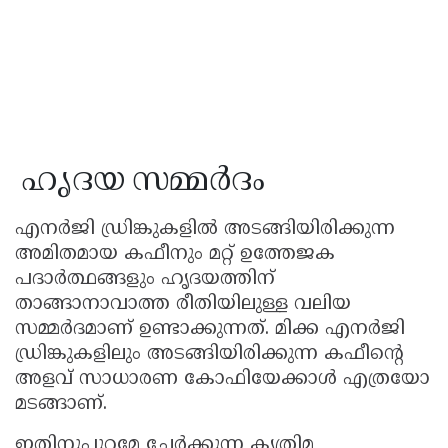
ഹൃദയ സമ്മർദം
എനർജി ഡ്രിങ്കുകളിൽ അടങ്ങിയിരിക്കുന്ന
അമിതമായ കഫീനും മറ്റ് ഉത്തേജക
പദാർത്ഥങ്ങളും ഹൃദയത്തിന്
താങ്ങാനാവാത്ത രീതിയിലുള്ള വലിയ
സമ്മർദമാണ് ഉണ്ടാക്കുന്നത്. മിക്ക എനർജി
ഡ്രിങ്കുകളിലും അടങ്ങിയിരിക്കുന്ന കഫീന്റെ
അളവ് സാധാരണ കോഫിയേക്കാൾ എത്രയോ
മടങ്ങാണ്.
ഇതിനുപുറമേ ചേർക്കുന്ന കൃത്രിമ