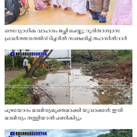
ഔദ്യോഗിക വാഹനം ജപ്തി ചെയ്തു; ദുരിതാശ്വാസ
പ്രവർത്തനത്തിന് ടിപ്പറിൽ സഞ്ചരിച്ച് തഹസിൽദാർ
പുഴയോരം മാലിന്യമുക്തമാക്കി യുവാക്കൾ; ഇനി
മാലിന്യം തള്ളിയാൽ പണികിട്ടും