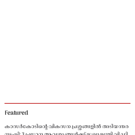
Featured
കാസർകോടിൻ്റെ വികസന പ്രശ്നങ്ങളിൽ അടിയന്തര
നടപടി; 3 പ്രധാന ആവശ്യങ്ങൾക്ക് മുഖ്യമന്ത്രി വി ഡി