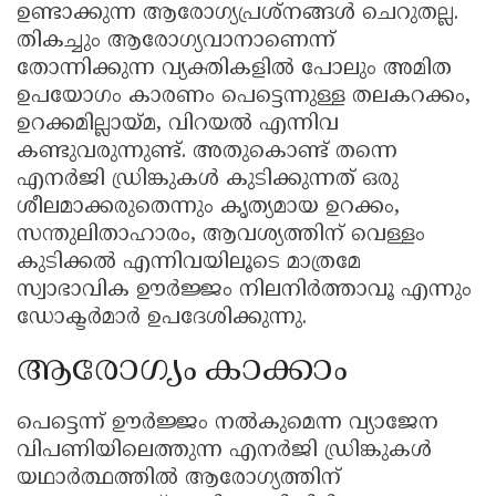
ഉണ്ടാക്കുന്ന ആരോഗ്യപ്രശ്നങ്ങൾ ചെറുതല്ല.
തികച്ചും ആരോഗ്യവാനാണെന്ന്
തോന്നിക്കുന്ന വ്യക്തികളിൽ പോലും അമിത
ഉപയോഗം കാരണം പെട്ടെന്നുള്ള തലകറക്കം,
ഉറക്കമില്ലായ്മ, വിറയൽ എന്നിവ
കണ്ടുവരുന്നുണ്ട്. അതുകൊണ്ട് തന്നെ
എനർജി ഡ്രിങ്കുകൾ കുടിക്കുന്നത് ഒരു
ശീലമാക്കരുതെന്നും കൃത്യമായ ഉറക്കം,
സന്തുലിതാഹാരം, ആവശ്യത്തിന് വെള്ളം
കുടിക്കൽ എന്നിവയിലൂടെ മാത്രമേ
സ്വാഭാവിക ഊർജ്ജം നിലനിർത്താവൂ എന്നും
ഡോക്ടർമാർ ഉപദേശിക്കുന്നു.
ആരോഗ്യം കാക്കാം
പെട്ടെന്ന് ഊർജ്ജം നൽകുമെന്ന വ്യാജേന
വിപണിയിലെത്തുന്ന എനർജി ഡ്രിങ്കുകൾ
യഥാർത്ഥത്തിൽ ആരോഗ്യത്തിന്