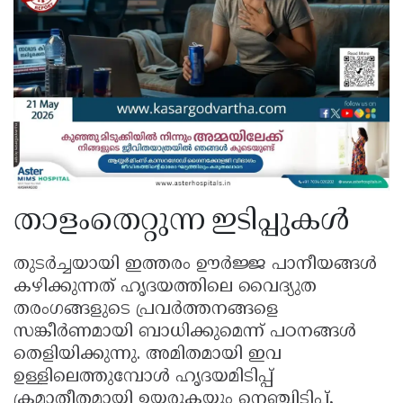
താളംതെറ്റുന്ന ഇടിപ്പുകൾ
തുടർച്ചയായി ഇത്തരം ഊർജ്ജ പാനീയങ്ങൾ
കഴിക്കുന്നത് ഹൃദയത്തിലെ വൈദ്യുത
തരംഗങ്ങളുടെ പ്രവർത്തനങ്ങളെ
സങ്കീർണമായി ബാധിക്കുമെന്ന് പഠനങ്ങൾ
തെളിയിക്കുന്നു. അമിതമായി ഇവ
ഉള്ളിലെത്തുമ്പോൾ ഹൃദയമിടിപ്പ്
ക്രമാതീതമായി ഉയരുകയും നെഞ്ചിടിപ്പ്,