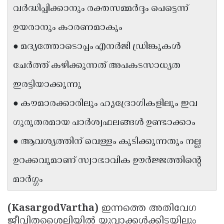
വർദ്ധിപ്പിക്കാനും രക്തസമ്മർദ്ദം പെട്ടെന്ന്
Updates
Assembly
Kerala
ഉയരാനും കാരണമാകും
Polls
Local
Look
● മദ്യത്തോടൊപ്പം എനർജി ഡ്രിങ്കുകൾ
Body
Back
ചേർത്ത് കഴിക്കുന്നത് അപകടസാധ്യത
Election
2025
ഇരട്ടിയാക്കുന്നു
● കൗമാരക്കാരിലും ഹൃദ്രോഗികളിലും ഇവ
ഗുരുതരമായ പാർശ്വഫലങ്ങൾ ഉണ്ടാക്കാം
● ആവശ്യത്തിന് വെള്ളം കുടിക്കുന്നതും നല്ല
ഉറക്കവുമാണ് സ്വാഭാവിക ഊർജ്ജത്തിൻ്റെ
മാർഗ്ഗം
(KasargodVartha)
ഇന്നത്തെ അതിവേഗ
ജീവിതശൈലിയിൽ യുവാക്കൾക്കിടയിലും