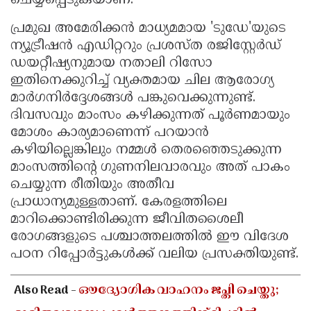
ചെയ്യപ്പെടുകയാണ്.
പ്രമുഖ അമേരിക്കൻ മാധ്യമമായ 'ടുഡേ'യുടെ
ന്യൂട്രീഷൻ എഡിറ്ററും പ്രശസ്ത രജിസ്റ്റേർഡ്
ഡയറ്റീഷ്യനുമായ നതാലി റിസോ
ഇതിനെക്കുറിച്ച് വ്യക്തമായ ചില ആരോഗ്യ
മാർഗനിർദ്ദേശങ്ങൾ പങ്കുവെക്കുന്നുണ്ട്.
ദിവസവും മാംസം കഴിക്കുന്നത് പൂർണമായും
മോശം കാര്യമാണെന്ന് പറയാൻ
കഴിയില്ലെങ്കിലും നമ്മൾ തെരഞ്ഞെടുക്കുന്ന
മാംസത്തിന്റെ ഗുണനിലവാരവും അത് പാകം
ചെയ്യുന്ന രീതിയും അതീവ
പ്രാധാന്യമുള്ളതാണ്. കേരളത്തിലെ
മാറിക്കൊണ്ടിരിക്കുന്ന ജീവിതശൈലീ
രോഗങ്ങളുടെ പശ്ചാത്തലത്തിൽ ഈ വിദേശ
പഠന റിപ്പോർട്ടുകൾക്ക് വലിയ പ്രസക്തിയുണ്ട്.
Also Read -
ഔദ്യോഗിക വാഹനം ജപ്തി ചെയ്തു;