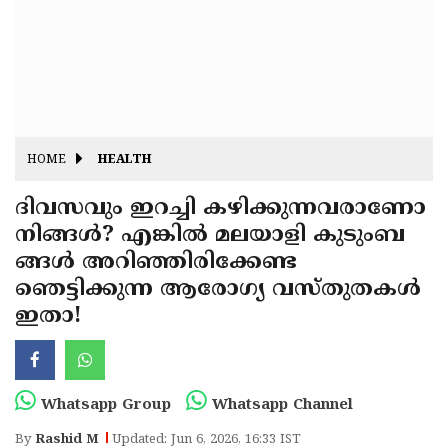
Fitr
May
Day
Eid
Al
Independence
Ad'ha
Day
Onam
HOME
HEALTH
J&K
State
ദിവസവും ഇറച്ചി കഴിക്കുന്നവരാണോ
Haryana
നിങ്ങൾ? എങ്കിൽ മലയാളി കുടുംബ
Assembly
State
Diwali
ങ്ങൾ അറിഞ്ഞിരിക്കേണ്ട
Elections
Assembly
Christmas
ഞെട്ടിക്കുന്ന ആരോഗ്യ വസ്‌തുതകൾ
Elections
ഇതാ!
New-
Year
Republic
Day
Budget
Whatsapp Group
Whatsapp Channel
Delhi
By
Rashid M
Updated: Jun 6, 2026, 16:33 IST