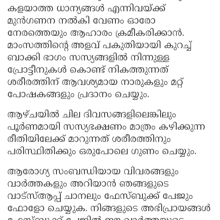
കളയാത്ത ധാന്യങ്ങൾ എന്നിവയ്ക്ക്
മുൻഗണന നൽകി വേണം ഓരോ
നേരത്തെയും ആഹാരം ക്രമീകരിക്കാൻ.
മാംസത്തിന്റെ അളവ് പകുതിയായി കുറച്ച്
ബാക്കി ഭാഗം സസ്യങ്ങളിൽ നിന്നുള്ള
പ്രോട്ടീനുകൾ കൊണ്ട് നികത്തുന്നത്
ശരീരത്തിന് ആവശ്യമായ നാരുകളും മറ്റ്
പോഷകങ്ങളും പ്രദാനം ചെയ്യും.
ആഴ്ചയിൽ ചില ദിവസങ്ങളിലെങ്കിലും
പൂർണമായി സസ്യഭക്ഷണം മാത്രം കഴിക്കുന്ന
രീതിയിലേക്ക് മാറുന്നത് ശരീരത്തിനും
പരിസ്ഥിതിക്കും ഒരുപോലെ ഗുണം ചെയ്യും.
ആരോഗ്യ സംബന്ധിയായ വിവരങ്ങളും
വാർത്തകളും അറിയാൻ ഞങ്ങളുടെ
വാട്സ്ആപ്പ് ചാനലും ഫേസ്ബുക്ക് പേജും
ഫോളോ ചെയ്യുക. നിങ്ങളുടെ അഭിപ്രായങ്ങൾ