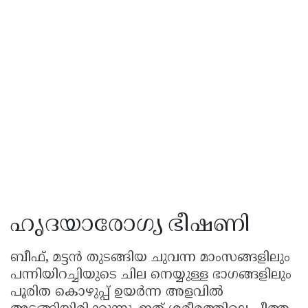
ഹൃദയാരോഗ്യ ഭീഷണി
ബീഫ്, മട്ടൻ തുടങ്ങിയ ചുവന്ന മാംസങ്ങളിലും
പന്നിയിറച്ചിയുടെ ചില നെയ്യുള്ള ഭാഗങ്ങളിലും
പൂരിത കൊഴുപ്പ് ഉയർന്ന അളവിൽ