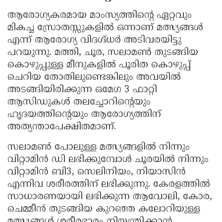
ആരോഗ്യകരമായ മാംസ്യത്തിന്റെ ഏറ്റവും
മികച്ച സ്രോതസ്സുകളിൽ ഒന്നാണ് മത്സ്യങ്ങൾ
എന്ന് ആരോഗ്യ വിദഗ്ദ്ധർ അടിവരയിട്ടു
പറയുന്നു. മത്തി, ചൂര, സലാമൺ തുടങ്ങിയ
കൊഴുപ്പുള്ള മീനുകളിൽ പൂരിത കൊഴുപ്പ്
ചെറിയ തോതിലുണ്ടെങ്കിലും അവയിൽ
അടങ്ങിയിരിക്കുന്ന ഒമേഗ 3 ഫാറ്റി
ആസിഡുകൾ തലച്ചോറിന്റെയും
ഹൃദയത്തിന്റെയും ആരോഗ്യത്തിന്
അത്യന്താപേക്ഷിതമാണ്.
സലാമൺ പോലുള്ള മത്സ്യങ്ങളിൽ നിന്നും
വിറ്റാമിൻ ഡി ലഭിക്കുമ്പോൾ ചൂരയിൽ നിന്നും
വിറ്റാമിൻ ബി3, സെലിനിയം, നിയാസിൻ
എന്നിവ ശരീരത്തിന് ലഭിക്കുന്നു. കേരളത്തിൽ
സാധാരണയായി ലഭിക്കുന്ന ആവോലി, കോര,
ചെമ്മീൻ തുടങ്ങിയ കുറഞ്ഞ കലോറിയുള്ള
മത്സ്യങ്ങൾ ശരീരഭാരം നിയന്ത്രിക്കാൻ