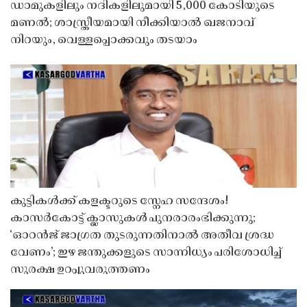
ഡാമുകളിലും നദികളിലുമായി 5,000 കോടിയുടെ
മണൽ; ശാസ്ത്രീയമായി നീക്കിയാൽ ഖജനാവ്
നിറയും, വെള്ളപ്പൊക്കവും തടയാം
കുട്ടികൾക്ക് കളക്ടറുടെ സ്നേഹ സന്ദേശം!
കാസർകോട്ട് ക്ലാസുകൾ പുനരാരംഭിക്കുന്നു;
‘ഓറൻജ് ജാഗ്രത തുടരുന്നതിനാൽ അതീവ ശ്രദ്ധ
വേണം’; ഇഴ ജന്തുക്കളുടെ സാന്നിധ്യം പരിശോധിച്ച്
സുരക്ഷ ഉറപ്പുവരുത്തണം