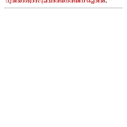
ദുരിതാശ്വാസ പ്രവർത്തനത്തിന് ടിപ്പറിൽ
സഞ്ചരിച്ച് തഹസിൽദാർ