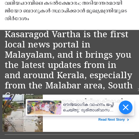
വലിയപറമ്പിലെ കടൽക്ഷോഭം; അടിയന്തരമായി
ജിയോ ബാഗുകൾ സ്ഥാപിക്കാൻ മുഖ്യമന്ത്രിയുടെ
നിർദേശം
Kasaragod Vartha is the first
local news portal in
Malayalam, and it brings you
the latest updates from in
and around Kerala, especially
from the Malabar area, South
Canara.
ഔദ്യോഗിക വാഹനം ജപ്തി
Home
About Us
ചെയ്തു; ദുരിതാശ്വാസ
പ്രവർത്തനത്തിന് ടിപ്പറിൽ
Contact Us
Privacy Policy
സഞ്ചരിച്ച് തഹസിൽദാർ
Grievance Redressal
Subscribe