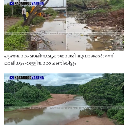
പുഴയോരം മാലിന്യമുക്തമാക്കി യുവാക്കൾ; ഇനി
മാലിന്യം തള്ളിയാൽ പണികിട്ടും