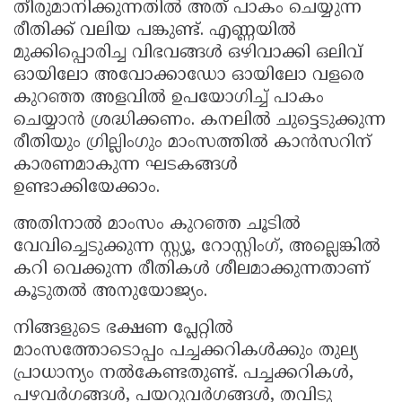
തീരുമാനിക്കുന്നതിൽ അത് പാകം ചെയ്യുന്ന
രീതിക്ക് വലിയ പങ്കുണ്ട്. എണ്ണയിൽ
മുക്കിപ്പൊരിച്ച വിഭവങ്ങൾ ഒഴിവാക്കി ഒലിവ്
ഓയിലോ അവോക്കാഡോ ഓയിലോ വളരെ
കുറഞ്ഞ അളവിൽ ഉപയോഗിച്ച് പാകം
ചെയ്യാൻ ശ്രദ്ധിക്കണം. കനലിൽ ചുട്ടെടുക്കുന്ന
രീതിയും ഗ്രില്ലിംഗും മാംസത്തിൽ കാൻസറിന്
കാരണമാകുന്ന ഘടകങ്ങൾ
ഉണ്ടാക്കിയേക്കാം.
അതിനാൽ മാംസം കുറഞ്ഞ ചൂടിൽ
വേവിച്ചെടുക്കുന്ന സ്റ്റ്യൂ, റോസ്റ്റിംഗ്, അല്ലെങ്കിൽ
കറി വെക്കുന്ന രീതികൾ ശീലമാക്കുന്നതാണ്
കൂടുതൽ അനുയോജ്യം.
നിങ്ങളുടെ ഭക്ഷണ പ്ലേറ്റിൽ
മാംസത്തോടൊപ്പം പച്ചക്കറികൾക്കും തുല്യ
പ്രാധാന്യം നൽകേണ്ടതുണ്ട്. പച്ചക്കറികൾ,
പഴവർഗങ്ങൾ, പയറുവർഗങ്ങൾ, തവിടു