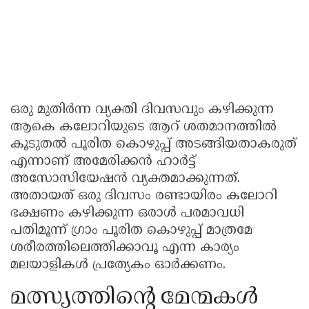
ഒരു മുതിർന്ന വ്യക്തി ദിവസവും കഴിക്കുന്ന
ആകെ കലോറിയുടെ ആറ് ശതമാനത്തിൽ
കൂടുതൽ പൂരിത കൊഴുപ്പ് അടങ്ങിയതാകരുത്
എന്നാണ് അമേരിക്കൻ ഹാർട്ട്
അസോസിയേഷൻ വ്യക്തമാക്കുന്നത്.
അതായത് ഒരു ദിവസം രണ്ടായിരം കലോറി
ഭക്ഷണം കഴിക്കുന്ന ഒരാൾ പരമാവധി
പതിമൂന്ന് ഗ്രാം പൂരിത കൊഴുപ്പ് മാത്രമേ
ശരീരത്തിലെത്തിക്കാവൂ എന്ന കാര്യം
മലയാളികൾ പ്രത്യേകം ഓർക്കണം.
മത്സ്യത്തിന്റെ മേന്മകൾ