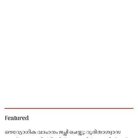
Featured
ഔദ്യോഗിക വാഹനം ജപ്തി ചെയ്തു; ദുരിതാശ്വാസ