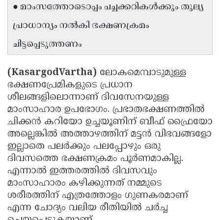
● മാംസത്തോടൊപ്പം പച്ചക്കറികൾക്കും തുല്യ
പ്രാധാന്യം നൽകി ഭക്ഷണക്രമം
ചിട്ടപ്പെടുത്തണം
(KasargodVartha)
ലോകമെമ്പാടുമുള്ള
ഭക്ഷണപ്രേമികളുടെ പ്രധാന
ശീലങ്ങളിലൊന്നാണ് ദിവസേനയുള്ള
മാംസാഹാര ഉപഭോഗം. പ്രഭാതഭക്ഷണത്തിൽ
ചിക്കൻ കറിയോ ഉച്ചയൂണിന് ബീഫ് ഫ്രൈയോ
അല്ലെങ്കിൽ അത്താഴത്തിന് മട്ടൻ വിഭവങ്ങളോ
ഇല്ലാതെ പലർക്കും പലപ്പോഴും ഒരു
ദിവസത്തെ ഭക്ഷണക്രമം പൂർണമാകില്ല.
എന്നാൽ ഇത്തരത്തിൽ ദിവസവും
മാംസാഹാരം കഴിക്കുന്നത് നമ്മുടെ
ശരീരത്തിന് എത്രത്തോളം ഗുണകരമാണ്
എന്ന ചോദ്യം വലിയ രീതിയിൽ ചർച്ച