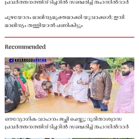
പ്രവർത്തനത്തിന് ടിപ്പറിൽ സഞ്ചരിച്ച് തഹസിൽദാർ
പുഴയോരം മാലിന്യമുക്തമാക്കി യുവാക്കൾ; ഇനി
മാലിന്യം തള്ളിയാൽ പണികിട്ടും
Recommended
ഔദ്യോഗിക വാഹനം ജപ്തി ചെയ്തു; ദുരിതാശ്വാസ
പ്രവർത്തനത്തിന് ടിപ്പറിൽ സഞ്ചരിച്ച് തഹസിൽദാർ