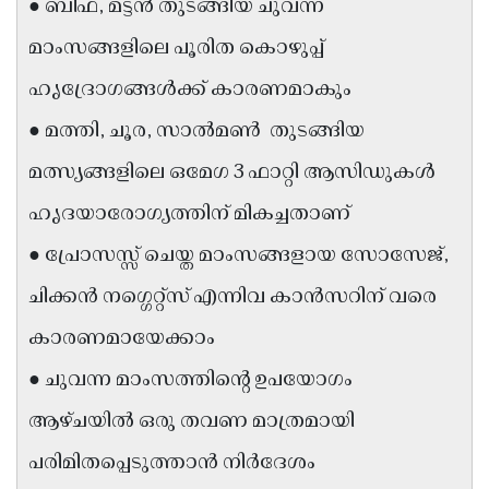
● ബീഫ്, മട്ടൻ തുടങ്ങിയ ചുവന്ന
Updates
Assembly
Kerala
മാംസങ്ങളിലെ പൂരിത കൊഴുപ്പ്
Polls
Local
Look
ഹൃദ്രോഗങ്ങൾക്ക് കാരണമാകും
Body
Back
● മത്തി, ചൂര, സാൽമൺ തുടങ്ങിയ
Election
2025
മത്സ്യങ്ങളിലെ ഒമേഗ 3 ഫാറ്റി ആസിഡുകൾ
ഹൃദയാരോഗ്യത്തിന് മികച്ചതാണ്
● പ്രോസസ്സ് ചെയ്ത മാംസങ്ങളായ സോസേജ്,
ചിക്കൻ നഗ്ഗെറ്റ്സ് എന്നിവ കാൻസറിന് വരെ
കാരണമായേക്കാം
● ചുവന്ന മാംസത്തിന്റെ ഉപയോഗം
ആഴ്ചയിൽ ഒരു തവണ മാത്രമായി
പരിമിതപ്പെടുത്താൻ നിർദേശം