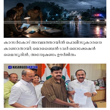
കാസർകോട് അമ്പലത്തറയിൽ പൊലീസുകാരനെ
കാണാതായി; മൊബൈൽ ടവർ ലൊക്കേഷൻ
മൈസൂരിൽ, അന്വേഷണം ഊർജിതം