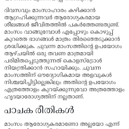
ദിവസവും മാംസാഹാരം കഴിക്കാൻ
ആഗ്രഹിക്കുന്നവർ ആരോഗ്യകരമായ
ശീലങ്ങൾ ജീവിതത്തിൽ പകർത്തേണ്ടതുണ്ട്.
മാംസം വാങ്ങുമ്പോൾ എപ്പോഴും കൊഴുപ്പ്
കുറഞ്ഞ ഭാഗങ്ങൾ മാത്രം തിരഞ്ഞെടുക്കാൻ
ശ്രദ്ധിക്കുക. ചുവന്ന മാംസത്തിന്റെ ഉപയോഗം
ആഴ്ചയിൽ ഒരു തവണ മാത്രമായി
പരിമിതപ്പെടുത്തുന്നത് കൊളസ്ട്രോൾ
നിയന്ത്രിക്കാൻ സഹായിക്കും. ചുവന്ന
മാംസത്തിന് ഔദ്യോഗികമായ അളവുകൾ
നിശ്ചയിച്ചിട്ടില്ലെങ്കിലും അതിന്റെ ഉപയോഗം
എത്രത്തോളം കുറയ്ക്കുന്നുവോ അത്രത്തോളം
ഹൃദയാരോഗ്യത്തിന് നല്ലതാണ്.
പാചക രീതികൾ
മാംസം ആരോഗ്യകരമാണോ അല്ലയോ എന്ന്