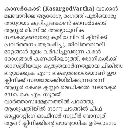
കാസർകോട്: (KasargodVartha)
വടക്കൻ
മലബാറിലെ ആരോഗ്യ രംഗത്ത് പുതിയൊരു
അധ്യായം കുറിച്ചുകൊണ്ട് കാസർകോട്
ആസ്റ്റർ മിംസിൽ അത്യാധുനിക
സൗകര്യങ്ങളോടു കൂടിയ ലിവർ ക്ലിനിക്ക്
പ്രവർത്തനം ആരംഭിച്ചു. ജീവിതശൈലീ
മാറ്റങ്ങൾ മൂലം വർദ്ധിച്ചുവരുന്ന കരൾ
രോഗങ്ങൾ കണക്കിലെടുത്ത്, രോഗികൾക്ക്
ശാസ്ത്രീയവും കൃത്യതയാർന്നതുമായ ചികിത്സ
ലഭ്യമാക്കുക എന്ന ലക്ഷ്യത്തോടെയാണ് ഈ
ക്ലിനിക്ക് സജ്ജമാക്കിയിരിക്കുന്നതെന്ന്
ആസ്റ്റർ കേരള ക്ലസ്റ്റർ മെഡിക്കൽ ഡയരക്ടർ
ഡോ. കെ.എം. സൂരജ്
വാർത്താസമ്മേളനത്തിൽ പറഞ്ഞു.
ആശുപത്രിയിൽ നടന്ന ചടങ്ങിൽ ചീഫ്
ഓപ്പറേറ്റിംഗ് ഓഫീസർ സുധീർ ബാസുരി
ആണ് ക്ലിനിക്കിൻ്റെ ഔദ്യോഗിക ഉദ്ഘാടനം