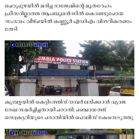
ചെറുപുഴയിൽ മരിച്ച രാജേഷിൻ്റെ മൃതദേഹം
ഫ്രീസറില്ലാത്ത ആംബുലൻസിൽ കൊണ്ടുപോയ
സംഭവം; വീഴ്ചയിൽ കണ്ണൂർ എഡിഎം വിശദീകരണം
തേടി
കുമ്പളയിൽ കെട്ടിടത്തിന് നമ്പർ ലഭിക്കാൻ വ്യാജ
രേഖ സമർപ്പിച്ചതായി പരാതി; പഞ്ചായത്ത്
സെക്രട്ടറിയുടെ പരാതിയിൽ പൊലീസ് കേസെടുത്തു