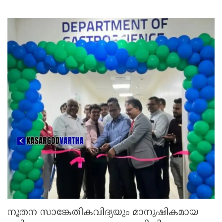
നൂതന സാങ്കേതികവിദ്യയും മാനുഷികമായ