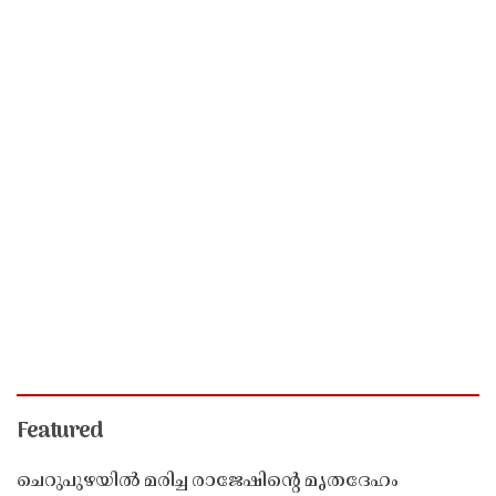
Featured
ചെറുപുഴയിൽ മരിച്ച രാജേഷിൻ്റെ മൃതദേഹം