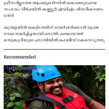
ഫ്രീസറില്ലാത്ത ആംബുലൻസിൽ കൊണ്ടുപോയ
സംഭവം; വീഴ്ചയിൽ കണ്ണൂർ എഡിഎം വിശദീകരണം
തേടി
കുമ്പളയിൽ കെട്ടിടത്തിന് നമ്പർ ലഭിക്കാൻ വ്യാജ
രേഖ സമർപ്പിച്ചതായി പരാതി; പഞ്ചായത്ത്
സെക്രട്ടറിയുടെ പരാതിയിൽ പൊലീസ് കേസെടുത്തു
Recommended