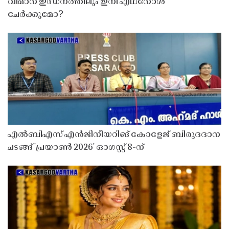
വിമാന ഇന്ധനത്തിലും ഇനി എഥനോൾ
ചേർക്കുമോ?
എൽബിഎസ് എൻജിനീയറിങ് കോളേജ് ബിരുദദാന
ചടങ്ങ് 'പ്രയാൺ 2026' ഓഗസ്റ്റ് 8-ന്