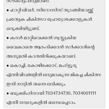
സൗകര്യം ലഭ്യമാണ്.
Updates
Assembly
Kerala
● ഫാറ്റി ലിവർ, സിറോസിസ് തുടങ്ങിയവയ്ക്ക്
Polls
Local
Look
പ്രത്യേക ചികിത്സാ പ്രോട്ടോക്കോളുകൾ
Body
Back
ഒരുക്കിയിട്ടുണ്ട്.
Election
2025
● കരൾ മാറ്റിവെക്കൽ ശസ്ത്രക്രിയ
വൈകാതെ ആരംഭിക്കാൻ സർക്കാരിൻ്റെ
അനുമതി കാത്തിരിക്കുകയാണ്.
● കൊച്ചി, കോഴിക്കോട്, മംഗ്ളൂരു
എന്നിവിടങ്ങളിൽ ലഭ്യമാകുന്ന മികച്ച ചികിത്സ
ഇനി നാട്ടിൽ തന്നെ ലഭിക്കും.
● ബുക്കിംഗിനായി 7034734730, 7034001111
എന്നീ നമ്പറുകളിൽ ബന്ധപ്പെടാം.