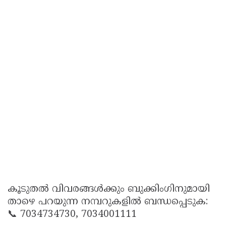
കൂടുതൽ വിവരങ്ങൾക്കും ബുക്കിംഗിനുമായി
താഴെ പറയുന്ന നമ്പറുകളിൽ ബന്ധപ്പെടുക:
📞 7034734730, 7034001111