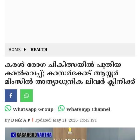
Fitr
May
Day
Eid
Al
Independence
Ad'ha
Day
Onam
HOME
HEALTH
J&K
State
കരൾ രോഗ ചികിത്സയിൽ പുതിയ
Haryana
കാൽവെപ്പ്; കാസർകോട് ആസ്റ്റർ
Assembly
State
Diwali
മിംസിൽ അത്യാധുനിക ലിവർ ക്ലിനിക്ക്
Elections
Assembly
Christmas
Elections
New-
Year
Republic
Whatsapp Group
Whatsapp Channel
Day
Budget
By
Desk A P
Updated: May 11, 2026, 19:45 IST
Delhi