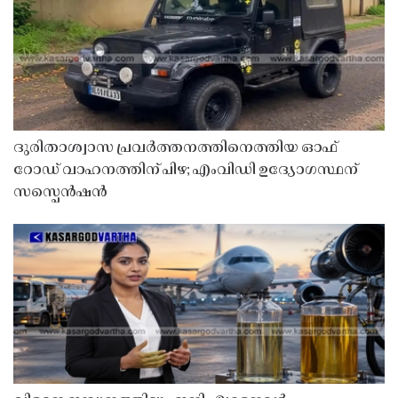
ദുരിതാശ്വാസ പ്രവർത്തനത്തിനെത്തിയ ഓഫ്
റോഡ് വാഹനത്തിന് പിഴ; എംവിഡി ഉദ്യോഗസ്ഥന്
സസ്പെൻഷൻ