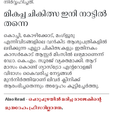
നിർവ്വഹിച്ചത്.
മികച്ച ചികിത്സ ഇനി നാട്ടിൽ
തന്നെ
കൊച്ചി, കോഴിക്കോട്, മംഗ്ളൂരു
എന്നിവിടങ്ങളിലെ വൻകിട ആശുപത്രികളിൽ
ലഭിക്കുന്ന എല്ലാ ചികിത്സകളും ഇതിനകം
കാസർകോട് ആസ്റ്റർ മിംസിൽ ലഭ്യമാണെന്ന്
ഡോ. കെ.എം. സൂരജ് വ്യക്തമാക്കി. ആറ്
മാസം കൊണ്ട് ഗ്യാസ്ട്രോ എൻ്ററോളജി
വിഭാഗം കൈവരിച്ച നേട്ടങ്ങൾ
മുൻനിർത്തിയാണ് ലിവർ ക്ലിനിക്ക്
ആരംഭിച്ചതെന്നും അദ്ദേഹം കൂട്ടിച്ചേർത്തു.
Also Read -
ചെറുപുഴയിൽ മരിച്ച രാജേഷിൻ്റെ
മൃതദേഹം ഫ്രീസറില്ലാത്ത