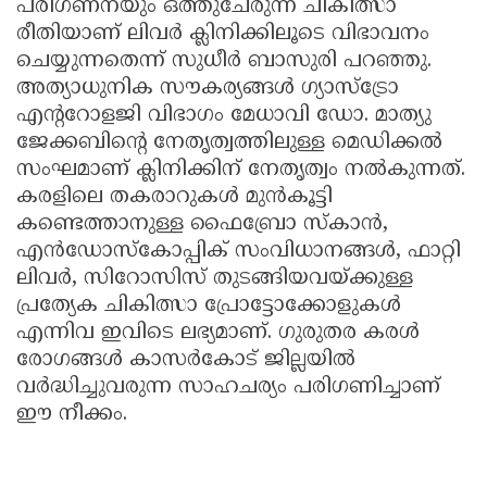
പരിഗണനയും ഒത്തുചേരുന്ന ചികിത്സാ
രീതിയാണ് ലിവർ ക്ലിനിക്കിലൂടെ വിഭാവനം
ചെയ്യുന്നതെന്ന് സുധീർ ബാസുരി പറഞ്ഞു.
അത്യാധുനിക സൗകര്യങ്ങൾ ഗ്യാസ്ട്രോ
എൻ്ററോളജി വിഭാഗം മേധാവി ഡോ. മാത്യു
ജേക്കബിൻ്റെ നേതൃത്വത്തിലുള്ള മെഡിക്കൽ
സംഘമാണ് ക്ലിനിക്കിന് നേതൃത്വം നൽകുന്നത്.
കരളിലെ തകരാറുകൾ മുൻകൂട്ടി
കണ്ടെത്താനുള്ള ഫൈബ്രോ സ്കാൻ,
എൻഡോസ്കോപ്പിക് സംവിധാനങ്ങൾ, ഫാറ്റി
ലിവർ, സിറോസിസ് തുടങ്ങിയവയ്ക്കുള്ള
പ്രത്യേക ചികിത്സാ പ്രോട്ടോക്കോളുകൾ
എന്നിവ ഇവിടെ ലഭ്യമാണ്. ഗുരുതര കരൾ
രോഗങ്ങൾ കാസർകോട് ജില്ലയിൽ
വർദ്ധിച്ചുവരുന്ന സാഹചര്യം പരിഗണിച്ചാണ്
ഈ നീക്കം.