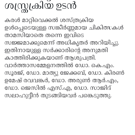
ശസ്ത്രക്രിയ ഉടൻ
കരൾ മാറ്റിവെക്കൽ ശസ്ത്രക്രിയ
ഉൾപ്പെടെയുള്ള സങ്കീർണ്ണമായ ചികിത്സകൾ
താമസിയാതെ തന്നെ ഇവിടെ
സജ്ജമാക്കുമെന്ന് അധികൃതർ അറിയിച്ചു.
ഇതിനായുള്ള സർക്കാരിൻ്റെ അനുമതി
കാത്തിരിക്കുകയാണ് ആശുപത്രി.
വാർത്താസമ്മേളനത്തിൽ ഡോ. കെ.എം.
സൂരജ്, ഡോ. മാത്യു ജേക്കബ്, ഡോ. കിരൺ
ഉമേഷ് രവവങ്കർ, ഡോ. അരുൺ ആർ.എം,
ഡോ. ജെസിൽ എസ്.എ, ഡോ. സാജിദ്
സലാഹുദ്ദീൻ തുടങ്ങിയവർ പങ്കെടുത്തു.