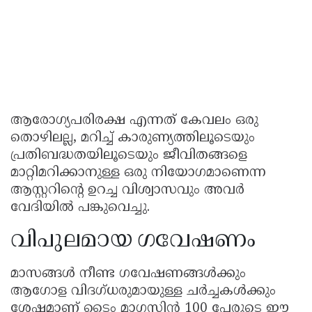
ആരോഗ്യപരിരക്ഷ എന്നത് കേവലം ഒരു
തൊഴിലല്ല, മറിച്ച് കാരുണ്യത്തിലൂടെയും
പ്രതിബദ്ധതയിലൂടെയും ജീവിതങ്ങളെ
മാറ്റിമറിക്കാനുള്ള ഒരു നിയോഗമാണെന്ന
ആസ്റ്ററിന്റെ ഉറച്ച വിശ്വാസവും അവർ
വേദിയിൽ പങ്കുവെച്ചു.
വിപുലമായ ഗവേഷണം
മാസങ്ങൾ നീണ്ട ഗവേഷണങ്ങൾക്കും
ആഗോള വിദഗ്ധരുമായുള്ള ചർച്ചകൾക്കും
ശേഷമാണ് ടൈം മാഗസിൻ 100 പേരുടെ ഈ