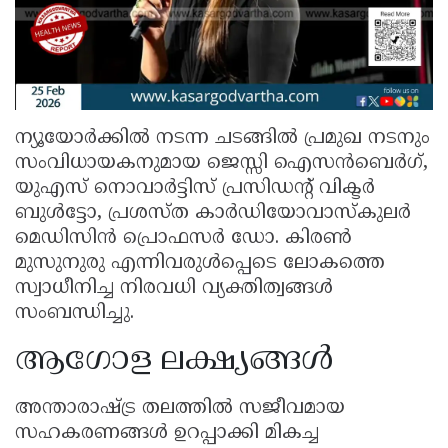
ന്യൂയോർക്കിൽ നടന്ന ചടങ്ങിൽ പ്രമുഖ നടനും
സംവിധായകനുമായ ജെസ്സി ഐസൻബെർഗ്,
യുഎസ് നൊവാർട്ടിസ് പ്രസിഡന്റ് വിക്ടർ
ബുൾട്ടോ, പ്രശസ്ത കാർഡിയോവാസ്കുലർ
മെഡിസിൻ പ്രൊഫസർ ഡോ. കിരൺ
മുസുനുരു എന്നിവരുൾപ്പെടെ ലോകത്തെ
സ്വാധീനിച്ച നിരവധി വ്യക്തിത്വങ്ങൾ
സംബന്ധിച്ചു.
ആഗോള ലക്ഷ്യങ്ങൾ
അന്താരാഷ്ട്ര തലത്തിൽ സജീവമായ
സഹകരണങ്ങൾ ഉറപ്പാക്കി മികച്ച