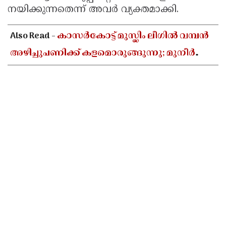
നയിക്കുന്നതെന്ന് അവർ വ്യക്തമാക്കി.
Also Read -
കാസർകോട്ട് മുസ്ലിം ലീഗിൽ വമ്പൻ
അഴിച്ചുപണിക്ക് കളമൊരുങ്ങുന്നു; മുനീർ
ഹാജി പുതിയ പ്രസിഡൻ്റാകാൻ സാധ്യത