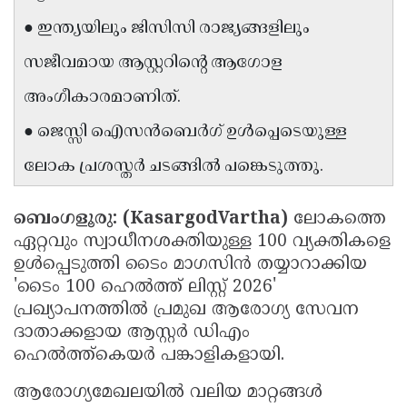
Updates
Assembly
● ഇന്ത്യയിലും ജിസിസി രാജ്യങ്ങളിലും
Kerala
Polls
Local
Look
സജീവമായ ആസ്റ്ററിന്റെ ആഗോള
Body
Back
അംഗീകാരമാണിത്.
Election
2025
● ജെസ്സി ഐസൻബെർഗ് ഉൾപ്പെടെയുള്ള
ലോക പ്രശസ്തർ ചടങ്ങിൽ പങ്കെടുത്തു.
ബെംഗളൂരു: (KasargodVartha)
ലോകത്തെ
ഏറ്റവും സ്വാധീനശക്തിയുള്ള 100 വ്യക്തികളെ
ഉൾപ്പെടുത്തി ടൈം മാഗസിൻ തയ്യാറാക്കിയ
'ടൈം 100 ഹെൽത്ത് ലിസ്റ്റ് 2026'
പ്രഖ്യാപനത്തിൽ പ്രമുഖ ആരോഗ്യ സേവന
ദാതാക്കളായ ആസ്റ്റർ ഡിഎം
ഹെൽത്ത്‌കെയർ പങ്കാളികളായി.
ആരോഗ്യമേഖലയിൽ വലിയ മാറ്റങ്ങൾ