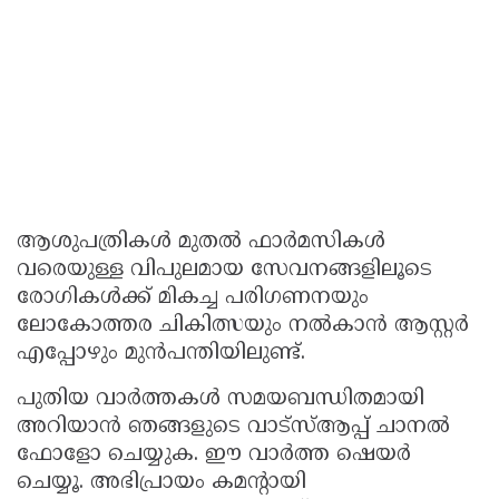
ആശുപത്രികൾ മുതൽ ഫാർമസികൾ
വരെയുള്ള വിപുലമായ സേവനങ്ങളിലൂടെ
രോഗികൾക്ക് മികച്ച പരിഗണനയും
ലോകോത്തര ചികിത്സയും നൽകാൻ ആസ്റ്റർ
എപ്പോഴും മുൻപന്തിയിലുണ്ട്.
പുതിയ വാർത്തകൾ സമയബന്ധിതമായി
അറിയാൻ ഞങ്ങളുടെ വാട്സ്ആപ്പ് ചാനൽ
ഫോളോ ചെയ്യുക. ഈ വാർത്ത ഷെയർ
ചെയ്യൂ. അഭിപ്രായം കമന്റായി