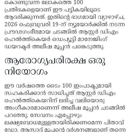
കൊണ്ടുവന്ന ലോകത്തെ 100
പ്രതിഭകളെയാണ് ഈ പട്ടികയിലൂടെ
ആദരിക്കുന്നത്. ഇതിന്റെ ഭാഗമായി വ്യാഴാഴ്ച,
2026 ഫെബ്രുവരി 19-ന് ന്യൂയോർക്കിൽ നടന്ന
പ്രൗഢഗംഭീരമായ ചടങ്ങിൽ ആസ്റ്റർ ഡിഎം
ഹെൽത്ത്‌കെയർ ഡെപ്യൂട്ടി മാനേജിംഗ്
ഡയറക്ടർ അലീഷ മൂപ്പൻ പങ്കെടുത്തു.
ആരോഗ്യപരിരക്ഷ ഒരു
നിയോഗം
ഈ വർഷത്തെ ടൈം 100 ഇംപാക്ടുമായി
സഹകരിക്കാൻ സാധിച്ചത് ആസ്റ്റർ ഡിഎം
ഹെൽത്ത്‌കെയറിന് ലഭിച്ച വലിയൊരു
അംഗീകാരമാണെന്ന് അലീഷ മൂപ്പൻ ചടങ്ങിൽ
പറഞ്ഞു. സേവനം എപ്പോഴും
ലക്ഷ്യബോധമുള്ളതായിരിക്കണമെന്ന പിതാവ്
ഡോ. ആസാദ് മൂപ്പന്റെ ദർശനങ്ങളാണ് തന്നെ