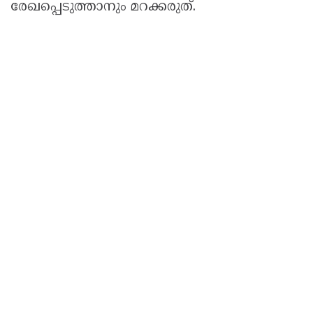
രേഖപ്പെടുത്താനും മറക്കരുത്.