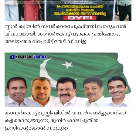
സ്കൂൾ ക്വിസിൽ സവർക്കറെ പുകഴ്ത്തി ചോദ്യം വൻ
വിവാദമായി: കാസർകോട്ട് വ്യാപക പ്രതിഷേധം,
അടിയന്തര റിപ്പോർട്ട് തേടി ഡിഡിഇ
കാസർകോട്ട് മുസ്ലിം ലീഗിൽ വമ്പൻ അഴിച്ചുപണിക്ക്
കളമൊരുങ്ങുന്നു; മുനീർ ഹാജി പുതിയ
പ്രസിഡൻ്റാകാൻ സാധ്യത