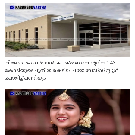
നീലേശ്വരം അർബൻ ഹെൽത്ത് സെൻ്ററിന് 1.43
കോടിയുടെ പുതിയ കെട്ടിടം; പഴയ ബഡ്സ് സ്കൂൾ
പൊളിച്ച് പണിയും