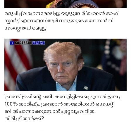
മദ്യപിച്ച് വാഹനമോടിച്ചു; യൂട്യൂബർ 'ഹെലൻ ഓഫ്
സ്പാർട്ട' എന്ന എസ് ആർ ധന്യയുടെ ലൈസൻസ്
സസ്പെൻഡ് ചെയ്തു ​​​​​​​
'ഫ്രണ്ട്' ട്രംപിന്റെ ചതി, കബളിപ്പിക്കപ്പെടുന്നത് ഇന്ത്യ;
100% താരിഫ് ചുമത്താൻ അമേരിക്കൻ സെനറ്റ്
ബിൽ പാസാക്കുമ്പോൾ ഏറ്റവും വലിയ
തിരിച്ചടിയാർക്ക്?