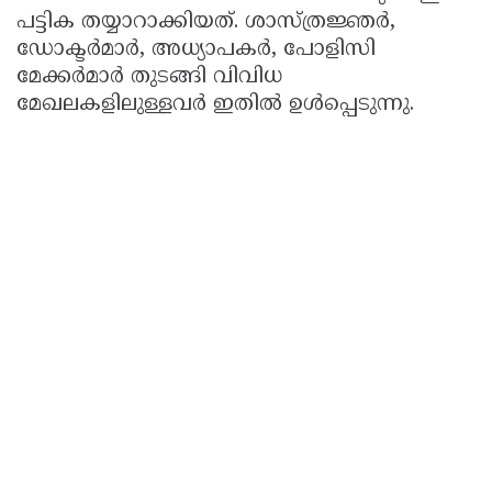
പട്ടിക തയ്യാറാക്കിയത്. ശാസ്ത്രജ്ഞർ,
ഡോക്ടർമാർ, അധ്യാപകർ, പോളിസി
മേക്കർമാർ തുടങ്ങി വിവിധ
മേഖലകളിലുള്ളവർ ഇതിൽ ഉൾപ്പെടുന്നു.