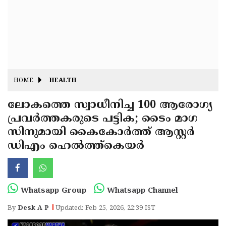
Fitr
May
Day
Eid
Al
Independence
Ad'ha
Day
Onam
HOME
HEALTH
J&K
State
ലോകത്തെ സ്വാധീനിച്ച 100 ആരോഗ്യ
Haryana
പ്രവർത്തകരുടെ പട്ടിക; ടൈം മാഗ
Assembly
State
Diwali
സിനുമായി കൈകോർത്ത് ആസ്റ്റർ
Elections
Assembly
Christmas
ഡിഎം ഹെൽത്ത്‌കെയർ
Elections
New-
Year
Republic
Whatsapp Group
Whatsapp Channel
Day
Budget
By
Desk A P
Updated: Feb 25, 2026, 22:39 IST
Delhi