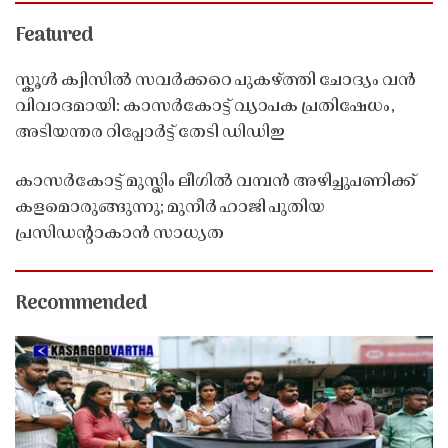
Featured
സ്കൂൾ ക്വിസിൽ സവർക്കറെ പുകഴ്ത്തി ചോദ്യം വൻ
വിവാദമായി: കാസർകോട്ട് വ്യാപക പ്രതിഷേധം,
അടിയന്തര റിപ്പോർട്ട് തേടി ഡിഡിഇ
കാസർകോട്ട് മുസ്ലിം ലീഗിൽ വമ്പൻ അഴിച്ചുപണിക്ക്
കളമൊരുങ്ങുന്നു; മുനീർ ഹാജി പുതിയ
പ്രസിഡൻ്റാകാൻ സാധ്യത
Recommended