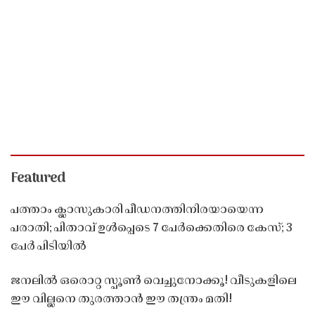
Featured
പത്താം ക്ലാസുകാരി പീഡനത്തിനിരയായെന്ന
പരാതി; പിതാവ് ഉൾപ്പെടെ 7 പേർക്കെതിരെ കേസ്; 3
പേർ പിടിയിൽ
ജനലിൽ ഒരൊറ്റ സ്പൂൺ വെച്ചുനോക്കൂ! വീടുകളിലെ
ഈ വില്ലനെ തുരത്താൻ ഈ തന്ത്രം മതി!