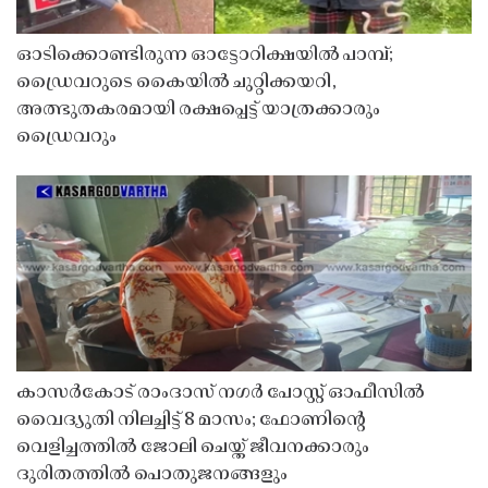
ഓടിക്കൊണ്ടിരുന്ന ഓട്ടോറിക്ഷയിൽ പാമ്പ്;
ഡ്രൈവറുടെ കൈയിൽ ചുറ്റിക്കയറി,
അത്ഭുതകരമായി രക്ഷപ്പെട്ട് യാത്രക്കാരും
ഡ്രൈവറും
കാസർകോട് രാംദാസ് നഗർ പോസ്റ്റ് ഓഫീസിൽ
വൈദ്യുതി നിലച്ചിട്ട് 8 മാസം; ഫോണിൻ്റെ
വെളിച്ചത്തിൽ ജോലി ചെയ്ത് ജീവനക്കാരും
ദുരിതത്തിൽ പൊതുജനങ്ങളും