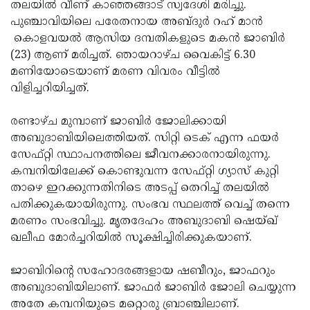
Election
തലയില്‍ വീണ് കാഞ്ഞങ്ങാട് സ്വദേശി മരിച്ചു.
Maha
പുഞ്ചാവിയിലെ പരേതനായ അബ്ദുര്‍ റഹ് മാന്‍
Shivarathri
International
കൊളവയല്‍ ആസിയ ദമ്പതികളുടെ മകന്‍ ജാബിര്‍
Women's
(23) ആണ് മരിച്ചത്. ഞായറാഴ്ച വൈകിട്ട് 6.30
Anti-
മണിയോടെയാണ് മരണ വിവരം വീട്ടില്‍
Day
Drug
Attukal
വിളിച്ചറിയിച്ചത്.
Campaign
Pongala
Holi
രണ്ടാഴ്ച മുമ്പാണ് ജാബിര്‍ ജോലിക്കായി
2025
2025
IPL
അബുദാബിയിലെത്തിയത്. സിറ്റി ടെക് എന്ന ഫയര്‍
2025
സേഫ്റ്റി സ്ഥാപനത്തിലെ ജീവനക്കാരനായിരുന്നു.
Eid
കമ്പനിയിലേക്ക് കൊണ്ടുവന്ന സേഫ്റ്റി ഗ്യാസ് കുറ്റി
Al-
Waqf
താഴെ ഇറക്കുന്നതിനിടെ അടപ്പ് തെറിച്ച് തലയില്‍
Fitr
Bill
പതിക്കുകയായിരുന്നു. സംഭവ സ്ഥലത്ത് വെച്ച് തന്നെ
Vishu
മരണം സംഭവിച്ചു. മൃതദേഹം അബുദാബി ഷെയ്ഖ്
2025
Controversy
Festival
Good
ഖലീഫ മോര്‍ച്ചറിയില്‍ സൂക്ഷിച്ചിരിക്കുകയാണ്.
2025
Friday
Easter
ജാബിറിന്റെ സഹോദരങ്ങളായ ഷബീറും, ജാഫറും
Observance
Sunday
By-
അബുദാബിയിലാണ്. ജാഫര്‍ ജാബിര്‍ ജോലി ചെയ്യുന്ന
2025
2025
Election
അതേ കമ്പനിയുടെ മറ്റൊരു ബ്രാഞ്ചിലാണ്.
Bihar