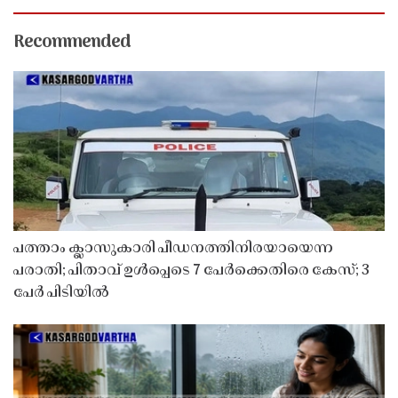
Recommended
പത്താം ക്ലാസുകാരി പീഡനത്തിനിരയായെന്ന
പരാതി; പിതാവ് ഉൾപ്പെടെ 7 പേർക്കെതിരെ കേസ്; 3
പേർ പിടിയിൽ