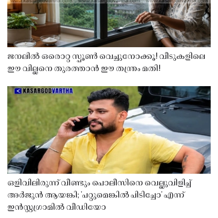
ജനലിൽ ഒരൊറ്റ സ്പൂൺ വെച്ചുനോക്കൂ! വീടുകളിലെ
ഈ വില്ലനെ തുരത്താൻ ഈ തന്ത്രം മതി!
ഒളിവിലിരുന്ന് വീണ്ടും പൊലീസിനെ വെല്ലുവിളിച്ച്
അർജുൻ ആയങ്കി; 'പറ്റുമെങ്കിൽ പിടിച്ചോ' എന്ന്
ഇൻസ്റ്റഗ്രാമിൽ വീഡിയോ