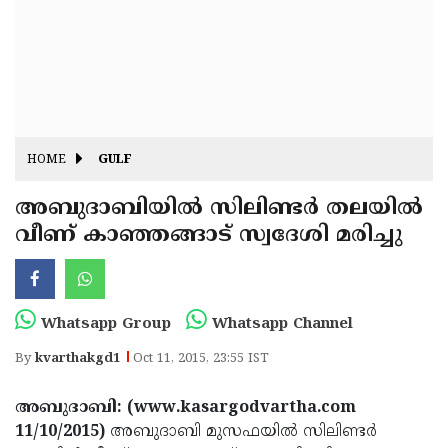
Fitr
May
Day
Eid
Al
Independence
Ad'ha
Day
Onam
HOME
GULF
J&K
State
അബുദാബിയില്‍ സിലിണ്ടര്‍ തലയില്‍
Haryana
വീണ് കാഞ്ഞങ്ങാട് സ്വദേശി മരിച്ചു
Assembly
State
Diwali
Elections
Assembly
Christmas
Elections
New-
Whatsapp Group
Whatsapp Channel
Year
Republic
By
kvarthakgd1
Oct 11, 2015, 23:55 IST
Day
Budget
അബുദാബി: (www.kasargodvartha.com
Delhi
11/10/2015)
അബുദാബി മുസഫയില്‍ സിലിണ്ടര്‍