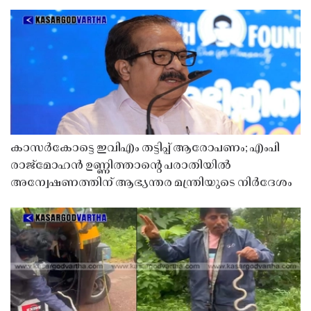
കാസർകോട്ടെ ഇവിഎം തട്ടിപ്പ് ആരോപണം; എംപി
രാജ്‌മോഹൻ ഉണ്ണിത്താന്റെ പരാതിയിൽ
അന്വേഷണത്തിന് ആഭ്യന്തര മന്ത്രിയുടെ നിർദേശം