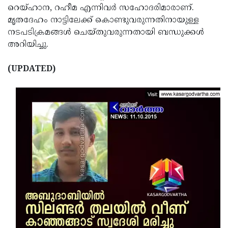
റെയ്ഹാന, റഹീമ എന്നിവര്‍ സഹോദരിമാരാണ്.
Updates
Assembly
Kerala
മൃതദേഹം നാട്ടിലേക്ക് കൊണ്ടുവരുന്നതിനായുള്ള
Polls
Local
നടപടിക്രമങ്ങള്‍ ചെയ്തുവരുന്നതായി ബന്ധുക്കള്‍
Look
അറിയിച്ചു.
Body
Back
Election
2025
(UPDATED)