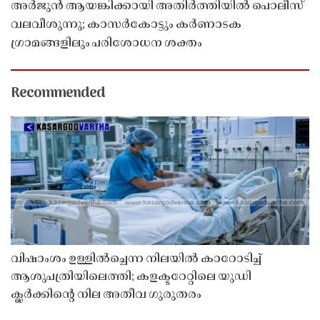
അർജുൻ ആയങ്കിക്കായി അതിർത്തിയിൽ പൊലീസ്
വലവീശുന്നു; കാസർകോട്ടും കർണാടക
ഗ്രാമങ്ങളിലും പരിശോധന ശക്തം
Recommended
വിഷാംശം ഉള്ളിൽച്ചെന്ന നിലയിൽ കാറോടിച്ച്
ആശുപത്രിയിലെത്തി; കളക്ടറേറ്റിലെ യുഡി
ക്ലർക്കിൻ്റെ നില അതീവ ഗുരുതരം