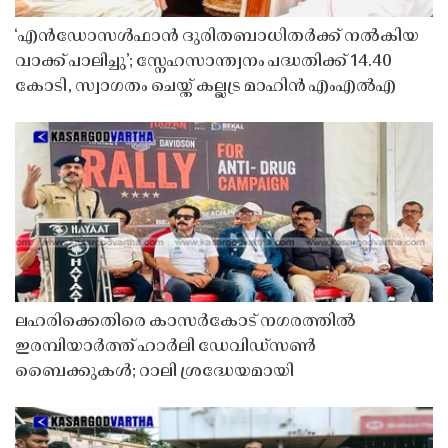
‘എൻഡോസൾഫാൻ ദുരിതബാധിതർക്ക് നൽകിയ
വാക്ക് പാലിച്ചു’; സ്നേഹസാന്ത്വനം പദ്ധതിക്ക് 14.40
കോടി, സ്വാഗതം ചെയ്ത് കല്ലട്ര മാഹിൻ എംഎൽഎ
ലഹരിക്കെതിരെ കാസർകോട് നഗരത്തിൽ
ഇരമ്പിയാർത്ത് ഹാർലി ഡേവിഡ്‌സൺ
ബൈക്കുകൾ; റാലി ശ്രദ്ധേയമായി