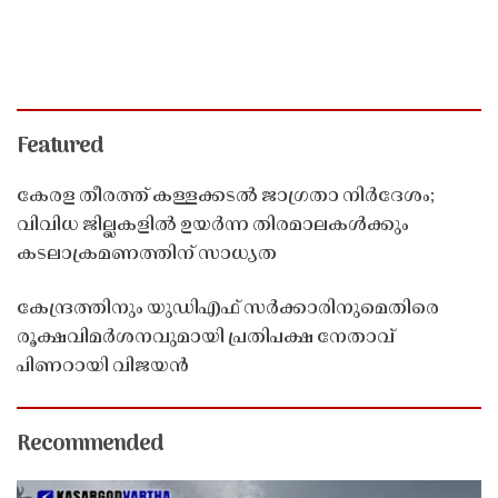
Featured
കേരള തീരത്ത് കള്ളക്കടൽ ജാഗ്രതാ നിർദേശം;
വിവിധ ജില്ലകളിൽ ഉയർന്ന തിരമാലകൾക്കും
കടലാക്രമണത്തിന് സാധ്യത
കേന്ദ്രത്തിനും യുഡിഎഫ് സർക്കാരിനുമെതിരെ
രൂക്ഷവിമർശനവുമായി പ്രതിപക്ഷ നേതാവ്
പിണറായി വിജയൻ
Recommended