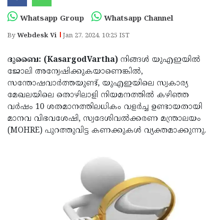
Election
Maha
Whatsapp Group
Whatsapp Channel
Shivarathri
International
By
Webdesk Vi
Jan 27, 2024, 10:25 IST
Women's
Anti-
Day
Drug
Attukal
ദുബൈ: (KasargodVartha)
നിങ്ങൾ യുഎഇയിൽ
ജോലി അന്വേഷിക്കുകയാണെങ്കിൽ,
Campaign
Pongala
Holi
സന്തോഷവാർത്തയുണ്ട്, യുഎഇയിലെ സ്വകാര്യ
2025
2025
IPL
മേഖലയിലെ തൊഴിലാളി നിയമനത്തിൽ കഴിഞ്ഞ
വർഷം 10 ശതമാനത്തിലധികം വളർച്ച ഉണ്ടായതായി
2025
Eid
മാനവ വിഭവശേഷി, സ്വദേശിവൽക്കരണ മന്ത്രാലയം
Al-
Waqf
(MOHRE) പുറത്തുവിട്ട കണക്കുകൾ വ്യക്തമാക്കുന്നു.
Fitr
Bill
Vishu
2025
Controversy
Festival
Good
2025
Friday
Easter
Observance
Sunday
By-
2025
2025
Election
Bihar