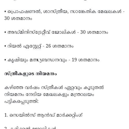
• പ്രൊഫഷണൽ, ശാസ്ത്രീയ, സാങ്കേതിക മേഖലകൾ -
30 ശതമാനം
• അഡ്മിനിസ്ട്രേറ്റീവ് ജോലികൾ - 30 ശതമാനം
• റിയൽ എസ്റ്റേറ്റ് - 26 ശതമാനം
• കൃഷിയും മത്സ്യബന്ധനവും - 19 ശതമാനം
സ്ത്രീകളുടെ നിയമനം
കഴിഞ്ഞ വർഷം സ്ത്രീകൾ ഏറ്റവും കൂടുതൽ
നിയമനം നേടിയ മേഖലകളും മന്ത്രാലയം
പട്ടികപ്പെടുത്തി:
1. സെയിൽസ് ആൻഡ് മാർക്കറ്റിംഗ്