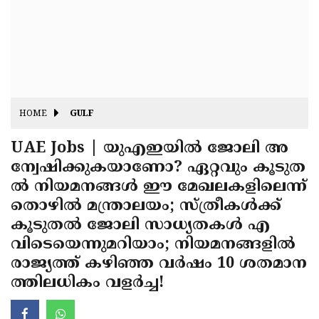
Fitr
May
Day
Eid
Al
Independence
Ad'ha
Day
Onam
HOME
GULF
J&K
State
UAE Jobs | യുഎഇയിൽ ജോലി അ
Haryana
ന്വേഷിക്കുകയാണോ? ഏറ്റവും കൂടുത
Assembly
State
Diwali
ൽ നിയമനങ്ങൾ ഈ മേഖലകളിലെന്ന്
Elections
Assembly
Christmas
തൊഴിൽ മന്ത്രാലയം; സ്ത്രീകൾക്ക്
Elections
കൂടുതൽ ജോലി സാധ്യതകൾ എ
New-
വിടെയെന്നുമറിയാം; നിയമനങ്ങളിൽ
Year
Republic
രാജ്യത്ത് കഴിഞ്ഞ വർഷം 10 ശതമാന
Day
Budget
ത്തിലധികം വളർച്ച!
Delhi