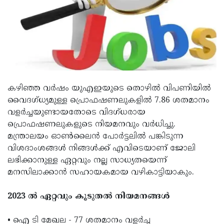
Updates
Assembly
Kerala
Polls
Local
Look
Body
Back
Election
2025
കഴിഞ്ഞ വർഷം യുഎഇയുടെ തൊഴിൽ വിപണിയിൽ
വൈദഗ്ധ്യമുള്ള പ്രൊഫഷണലുകളിൽ 7.86 ശതമാനം
വളർച്ചയുണ്ടായതോടെ വിദഗ്ധരായ
പ്രൊഫഷണലുകളുടെ നിയമനവും വർധിച്ചു.
മന്ത്രാലയം ഓൺലൈൻ പോർട്ടലിൽ പങ്കിടുന്ന
വിശദാംശങ്ങൾ നിങ്ങൾക്ക് എവിടെയാണ് ജോലി
ലഭിക്കാനുള്ള ഏറ്റവും നല്ല സാധ്യതയെന്ന്
മനസിലാക്കാൻ സഹായകമായ വഴികാട്ടിയാകും.
2023 ൽ ഏറ്റവും കൂടുതൽ നിയമനങ്ങൾ
• ഐ ടി മേഖല - 77 ശതമാനം വളർച്ച