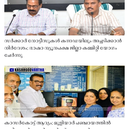
സർക്കാർ നോട്ടീസുകൾ കന്നഡയിലും അച്ചടിക്കാൻ
നിർദേശം; ഭാഷാ ന്യൂനപക്ഷ ജില്ലാ കമ്മിറ്റി യോഗം
ചേർന്നു
കാസർകോട്ട് ആദ്യം; മുളിയാർ പഞ്ചായത്തിൽ