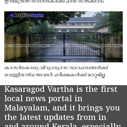
ഇനിമുതൽ സന്ദർശകർക്ക് ചായ സൽക്കാരം
കാസർകോട്ടെ വിദ്യാഭ്യാസ സ്ഥാപനങ്ങൾക്ക്
വെള്ളിയാഴ്ച അവധി; പരീക്ഷകൾക്ക് മാറ്റമില്ല
Kasaragod Vartha is the first
local news portal in
Malayalam, and it brings you
the latest updates from in