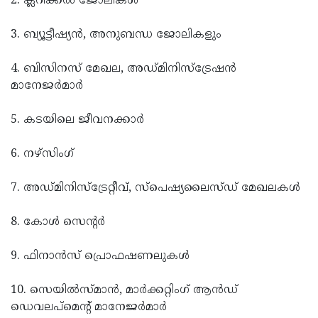
2. ക്ലറിക്കൽ ജോലികൾ
3. ബ്യൂട്ടീഷ്യൻ, അനുബന്ധ ജോലികളും
4. ബിസിനസ് മേഖല, അഡ്മിനിസ്ട്രേഷൻ
മാനേജർമാർ
5. കടയിലെ ജീവനക്കാർ
6. നഴ്സിംഗ്
7. അഡ്മിനിസ്ട്രേറ്റീവ്, സ്പെഷ്യലൈസ്ഡ് മേഖലകൾ
8. കോൾ സെൻ്റർ
9. ഫിനാൻസ് പ്രൊഫഷണലുകൾ
10. സെയിൽസ്മാൻ, മാർക്കറ്റിംഗ് ആൻഡ്
ഡെവലപ്‌മെൻ്റ് മാനേജർമാർ