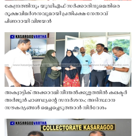
കേന്ദ്രത്തിനും യുഡിഎഫ് സർക്കാരിനുമെതിരെ
രൂക്ഷവിമർശനവുമായി പ്രതിപക്ഷ നേതാവ്
പിണറായി വിജയൻ
അക്വാട്ടിക് അക്കാദമി നീന്തൽക്കുളത്തിൽ കലക്ടർ
അർജുൻ പാണ്ഡ്യൻ്റെ സന്ദർശനം; അടിസ്ഥാന
സൗകര്യങ്ങൾ മെച്ചപ്പെടുത്താൻ നിർദേശം