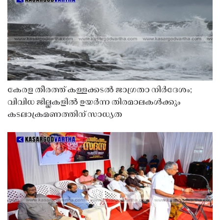
കേരള തീരത്ത് കള്ളക്കടൽ ജാഗ്രതാ നിർദേശം;
വിവിധ ജില്ലകളിൽ ഉയർന്ന തിരമാലകൾക്കും
കടലാക്രമണത്തിന് സാധ്യത