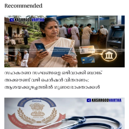
Recommended
സഹകരണ സംഘങ്ങളെ ഒഴിവാക്കി ബാങ്ക്
അക്കൗണ്ട് വഴി പെൻഷൻ വിതരണം;
ആശയക്കുഴപ്പത്തിൽ ഗുണഭോക്താക്കൾ