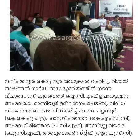
Updates
Assembly
Kerala
Polls
Local
Look
Body
Back
Election
2025
സലീം മാസ്റ്റര്‍ കൊച്ചനൂര്‍ അധ്യക്ഷത വഹിച്ചു. റിഗായ്
നാഷണല്‍ ഗാര്‍ഡ് ഓഡിറ്റോറിയത്തില്‍ നടന്ന
വിചാരസദസ് കുവൈത്ത് ഐ.സി.എഫ് ഉപാധ്യക്ഷന്‍
അഹ്മദ് കെ. മാണിയൂര്‍ ഉദ്ഘാടനം ചെയ്തു. വിവിധ
സംഘടനകളെ പ്രതിനീധികരിച്ച് ഹംസ പയ്യന്നൂര്‍
(കെ.കെ.എം.എ), ഫാറൂഖ് ഹമദാനി (കെ.എം.സി.സി),
അഹ്മദ് കീരിത്തോട് (പി.സി.എഫ്), അബ്ദുല്ല വടകര
(ഐ.സി.എഫ്), അബൂബക്കര്‍ സിദ്ദീഖ് (ആര്‍.എസ്.സി),