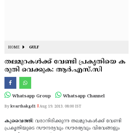
Fitr
May
Day
Eid
Al
Independence
Ad'ha
Day
Onam
HOME
GULF
J&K
State
തലമുറകള്‍ക്ക് വേണ്ടി പ്രകൃതിയെ ക
Haryana
രുതി വെക്കുക: ആര്‍.എസ്.സി
Assembly
State
Diwali
Elections
Assembly
Christmas
Elections
New-
Whatsapp Group
Whatsapp Channel
Year
Republic
By
kvarthakgd1
Aug 19, 2013, 08:00 IST
Day
Budget
കുവൈത്ത്:
വരാനിരിക്കുന്ന തലമുറകള്‍ക്ക് വേണ്ടി
Delhi
പ്രകൃതിയുടെ സൗന്ദര്യവും സൗരഭ്യവും വിഭവങ്ങളും