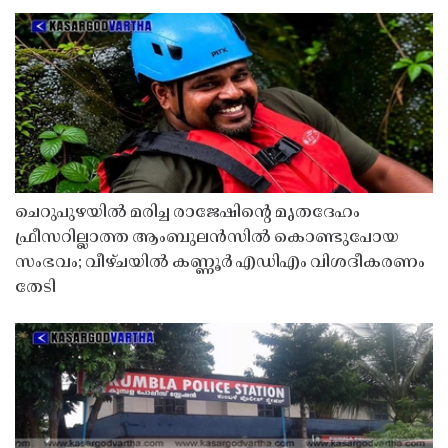
ചെറുപുഴയിൽ മരിച്ച രാജേഷിൻ്റെ മൃതദേഹം
ഫ്രീസറില്ലാത്ത ആംബുലൻസിൽ കൊണ്ടുപോയ
സംഭവം; വീഴ്ചയിൽ കണ്ണൂർ എഡിഎം വിശദീകരണം
തേടി