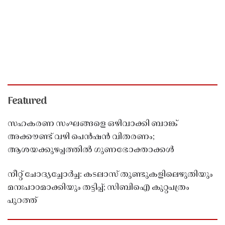
Featured
സഹകരണ സംഘങ്ങളെ ഒഴിവാക്കി ബാങ്ക്
അക്കൗണ്ട് വഴി പെൻഷൻ വിതരണം;
ആശയക്കുഴപ്പത്തിൽ ഗുണഭോക്താക്കൾ
നീറ്റ് ചോദ്യച്ചോർച്ച: കടലാസ് തുണ്ടുകളിലെഴുതിയും
മനഃപാഠമാക്കിയും തട്ടിപ്പ്; സിബിഐ കുറ്റപത്രം
പുറത്ത്