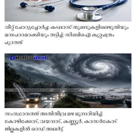
നീറ്റ് ചോദ്യച്ചോർച്ച: കടലാസ് തുണ്ടുകളിലെഴുതിയും
മനഃപാഠമാക്കിയും തട്ടിപ്പ്; സിബിഐ കുറ്റപത്രം
പുറത്ത്
സംസ്ഥാനത്ത് അതിതീവ്ര മഴ മുന്നറിയിപ്പ്;
കോഴിക്കോട്, വയനാട്, കണ്ണൂർ, കാസർകോട്
ജില്ലകളിൽ റെഡ് അലർട്ട്