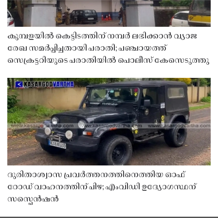
കുമ്പളയിൽ കെട്ടിടത്തിന് നമ്പർ ലഭിക്കാൻ വ്യാജ
രേഖ സമർപ്പിച്ചതായി പരാതി; പഞ്ചായത്ത്
സെക്രട്ടറിയുടെ പരാതിയിൽ പൊലീസ് കേസെടുത്തു
ദുരിതാശ്വാസ പ്രവർത്തനത്തിനെത്തിയ ഓഫ്
റോഡ് വാഹനത്തിന് പിഴ; എംവിഡി ഉദ്യോഗസ്ഥന്
സസ്പെൻഷൻ