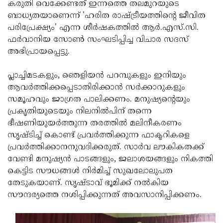
Election
കരുതി വെക്കേണ്ടത് ഇന്നത്തെ തലമുറയുടെ
Maha
ബാധ്യതയാണെന്ന് 'ഹരിത രാഷ്ട്രീയത്തിന്റെ ജീവിത
Shivarathri
International
പരിപ്രേക്ഷ്യം' എന്ന ശീര്‍ഷകത്തില്‍ ആര്‍.എസ്.സി.
Women's
ഫര്‍വാനിയ സോണ്‍ സംഘടിപ്പിച്ച വിചാര സദസ്
Anti-
അഭിപ്രായപ്പെട്ടു.
Day
Drug
Attukal
Campaign
Pongala
പ്ലാച്ചിമടകളും, ഞെളിയന്‍ പറമ്പുകളും ഇനിയും
Holi
ആവര്‍ത്തിക്കപ്പെടാതിരിക്കാന്‍ സര്‍ക്കാറുകളും
2025
2025
IPL
സമൂഹവും ജാഗ്രത പാലിക്കണം. മനുഷ്യന്റെയും
2025
പ്രകൃതിയുടെയും നിലനില്‍പിന് തന്നെ
Eid
ഭീഷണിയുയര്‍ത്തുന്ന തരത്തില്‍ മലിനീകരണം
Al-
Waqf
സൃഷ്ടിച്ച് കൊണ്ട് പ്രവര്‍ത്തിക്കുന്ന ഫാക്ടറികളെ
Fitr
Bill
പ്രവര്‍ത്തിക്കാനനുവദിക്കരുത്. സാര്‍വ ലൗകികതക്ക്
Vishu
വേണ്ടി മനുഷ്യന്‍ പാടങ്ങളും, ജലാശയങ്ങളും നികത്തി
2025
Controversy
Festival
Good
കെട്ടിട സൗധങ്ങള്‍ നിര്‍മിച്ച് സുഖലോലുപത
2025
Friday
തേടുകയാണ്. സൃഷ്ടാവ് ഭൂമിക്ക് നല്‍കിയ
Easter
സൗന്ദര്യത്തെ നശിപ്പിക്കുന്നത് അവസാനിപ്പിക്കണം.
Observance
Sunday
By-
2025
2025
Election
Bihar