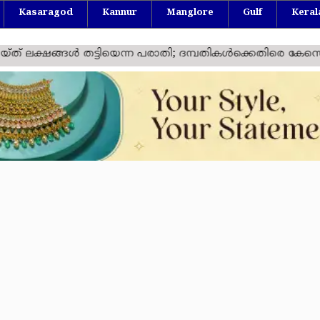
Kasaragod
Kannur
Manglore
Gulf
Keral