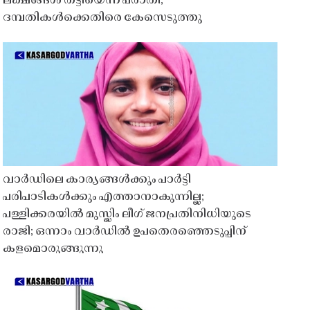
ലക്ഷങ്ങൾ തട്ടിയെന്ന പരാതി;
ദമ്പതികൾക്കെതിരെ കേസെടുത്തു
വാർഡിലെ കാര്യങ്ങൾക്കും പാർട്ടി
പരിപാടികൾക്കും എത്താനാകുന്നില്ല;
പള്ളിക്കരയിൽ മുസ്ലിം ലീഗ് ജനപ്രതിനിധിയുടെ
രാജി; ഒന്നാം വാർഡിൽ ഉപതെരഞ്ഞെടുപ്പിന്
കളമൊരുങ്ങുന്നു