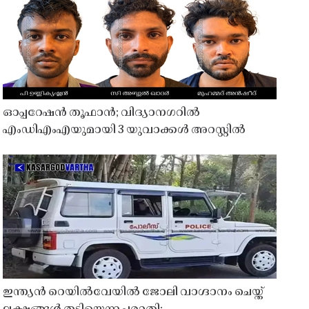
ഓപ്പറേഷൻ തൂഫാൻ; വിദ്യാനഗറിൽ
എംഡിഎംഎയുമായി 3 യുവാക്കൾ അറസ്റ്റിൽ
ഇന്ത്യൻ റെയിൽവേയിൽ ജോലി വാഗ്ദാനം ചെയ്ത്