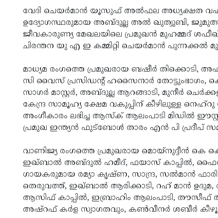
വേദി ചെയര്‍മാന്‍ യൂസുഫ് അല്‍ഫല അധ്യക്ഷത വഹ
ഉദ്യോഗസ്ഥരുമായ അബ്ദുല്ല അല്‍ ഖുത്വുബി, ജുമുഅ
ജീവകാരുണ്യ മേഖലയിലെ പ്രമുഖന്‍ മുഹമ്മദ് ശഫീഖ്
ചിരന്തന യു എ ഇ കമ്മിറ്റി ചെയര്‍മാന്‍ പുന്നക്കല്‍
മാധ്യമ രംഗത്തെ പ്രമുഖരായ ബഷീര്‍ തിക്കൊടി, 
സി വൈസ് പ്രസിഡന്റ് ഹസൈനാര്‍ തോട്ടുംഭാഗം, കെ
സാഗര്‍ മാസ്റ്റര്‍, അബ്ദുല്ല ആറങ്ങാടി, മുനീര്‍ ചെര്
കേന്ദ്ര സാമൂഹ്യ ക്ഷേമ വകുപ്പിന് കീഴിലുള്ള നെഹ്‌റു 
അംഗീകാരം ലഭിച്ച ആസ്‌ക് ആലംപാടി മിഡില്‍ ഈസ്റ്റ് 
പ്രമുഖ ഇന്ത്യന്‍ ഫുട്‌ബോള്‍ താരം എന്‍ പി പ്രദീപ് സമ്
വാണിജ്യ രംഗത്തെ പ്രമുഖരായ മൊയ്‌നുദ്ദീന്‍ കെ
ഇഖ്ബാല്‍ അബ്ദുല്‍ ഹമീദ്, ഫയാസ് കാപ്പില്‍, ഫൈസല
ഗായകരുമായ രമ്യാ കൃഷ്ണ, സാന്ദ്ര, സല്‍മാന്‍ ഫാരി
തെരുവത്ത്, ഇഖ്ബാല്‍ ആരിക്കാടി, റഹ് മാന്‍ ഉദുമ, റാ
ആസിഫ് കാപ്പില്‍, ഇബ്രാഹിം ആലംപാടി, തൗസീഫ് അഹ്
അഷ്‌റഫ് കര്‍ള സ്വാഗതവും, കണ്‍വീനര്‍ ശബീര്‍ കീഴൂര