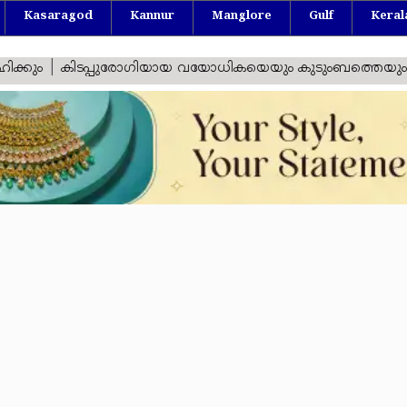
Kasaragod
Kannur
Manglore
Gulf
Keral