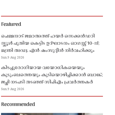
Featured
ചെമ്മനാട് ജമാഅത്ത് ഹയർ സെക്കൻഡറി
സ്കൂൾ പുതിയ കെട്ടിട ഉദ്ഘാടനം ഓഗസ്റ്റ് 10-ന്;
മന്ത്രി അഡ്വ. എൻ ഷംസുദ്ദീൻ നിർവഹിക്കും
Sun,9 Aug 2026
കിടപ്പുരോഗിയായ വയോധികയെയും
കുടുംബത്തെയും കുടിയൊഴിപ്പിക്കാൻ ബാങ്ക്;
ജപ്തി നടപടി തടഞ്ഞ് സിപിഎം പ്രവർത്തകർ
Sun,9 Aug 2026
Recommended