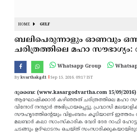
HOME
GULF
ബലിപെരുന്നാളും ഓണവും ഒന്ന
ചരിത്രത്തിലെ മഹാ സൗഭാഗ്യം: വി
Whatsapp Group
Whatsap
By
kvarthakgd1
Sep 15, 2016, 09:17 IST
ദുബൈ: (www.kasargodvartha.com 15/09/2016)
ആഘോഷിക്കാന്‍ കഴിഞ്ഞത് ചരിത്രത്തിലെ മഹാ സൗഭാ
വിനോദ് നമ്പ്യാര്‍ അഭിപ്രായപ്പെട്ടു. പ്രവാസി മലയാള
സൗഹൃദത്തിന്റെയും വിളംബരം കൂടിയാണ് ഇത്തരം
മലബാര്‍ കലാ സാംസ്‌കാരിക വേദി ദേര റാഫി ഹോട്ട
ചടങ്ങും ഉദ്ഘാടനം ചെയ്ത് സംസാരിക്കുകയായിരുന്