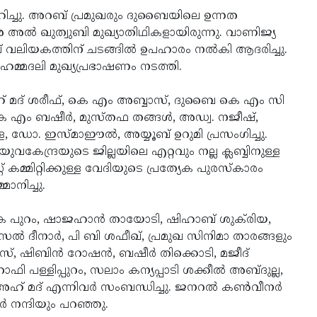
ിച്ചു. അറബ് പ്രമുഖരും ദുബൈയിലെ ഉന്നത
 അല്‍ ഖുത്വുബി മുഖ്യാതിഥികളായിരുന്നു. വാണിജ്യ
 വലിയകത്തിന് ചടങ്ങില്‍ ഉപഹാരം നല്‍കി ആദരിച്ചു.
 മുഹമ്മദലി മുഖ്യപ്രഭാഷണം നടത്തി.
അഹ് മദ് ശരീഫ്, കെ എം അബ്ബാസ്, ദുബൈ കെ എം സി
 എം ബഷീര്‍, മുസ്തഫ തങ്ങള്‍, അഡ്വ. നജീഷ്,
‍ക്കള, ഡോ. ഇസ്മാഈല്‍, അയ്യൂബ് ഉറുമി പ്രസംഗിച്ചു.
യുവകേന്ദ്രയുടെ ജില്ലയിലെ എറ്റവും നല്ല ക്ലബ്ബിനുള്ള
കമ്മിറ്റിക്കുള്ള വേദിയുടെ പ്രത്യേക പുരസ്‌കാരം
മാനിച്ചു.
 കെ പുറം, ഷാജഹാന്‍ തായോടി, ഷിഹാബ് ശുക്‌രിയ,
്‍ ദീനാര്‍, പി ബി ശഫീഖ്, പ്രമുഖ സിനിമാ താരങ്ങളും
സ്, ഷിബിന്‍ റോഷന്‍, ബഷീര്‍ തിക്കൊടി, മജീദ്
ഫി പള്ളിപ്പുറം, സലാം കന്യപ്പാടി ശക്കീല്‍ അബ്ദുല്ല,
 മദ് എന്നിവര്‍ സംബന്ധിച്ചു. ജനറല്‍ കണ്‍വീനര്‍
്‍ നന്ദിയും പറഞ്ഞു.