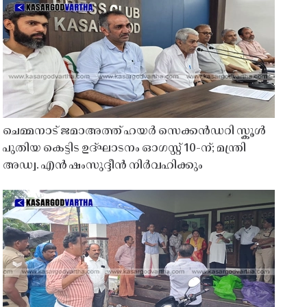
ചെമ്മനാട് ജമാഅത്ത് ഹയർ സെക്കൻഡറി സ്കൂൾ
പുതിയ കെട്ടിട ഉദ്ഘാടനം ഓഗസ്റ്റ് 10-ന്; മന്ത്രി
അഡ്വ. എൻ ഷംസുദ്ദീൻ നിർവഹിക്കും