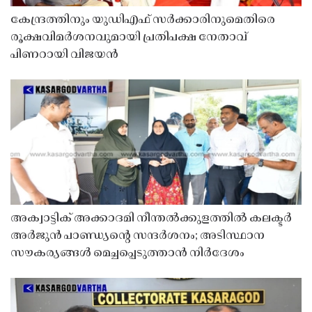
കേന്ദ്രത്തിനും യുഡിഎഫ് സർക്കാരിനുമെതിരെ
രൂക്ഷവിമർശനവുമായി പ്രതിപക്ഷ നേതാവ്
പിണറായി വിജയൻ
അക്വാട്ടിക് അക്കാദമി നീന്തൽക്കുളത്തിൽ കലക്ടർ
അർജുൻ പാണ്ഡ്യൻ്റെ സന്ദർശനം; അടിസ്ഥാന
സൗകര്യങ്ങൾ മെച്ചപ്പെടുത്താൻ നിർദേശം