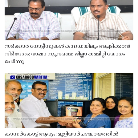
സർക്കാർ നോട്ടീസുകൾ കന്നഡയിലും അച്ചടിക്കാൻ
നിർദേശം; ഭാഷാ ന്യൂനപക്ഷ ജില്ലാ കമ്മിറ്റി യോഗം
ചേർന്നു
കാസർകോട്ട് ആദ്യം; മുളിയാർ പഞ്ചായത്തിൽ