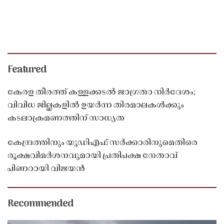
Featured
കേരള തീരത്ത് കള്ളക്കടൽ ജാഗ്രതാ നിർദേശം;
വിവിധ ജില്ലകളിൽ ഉയർന്ന തിരമാലകൾക്കും
കടലാക്രമണത്തിന് സാധ്യത
കേന്ദ്രത്തിനും യുഡിഎഫ് സർക്കാരിനുമെതിരെ
രൂക്ഷവിമർശനവുമായി പ്രതിപക്ഷ നേതാവ്
പിണറായി വിജയൻ
Recommended