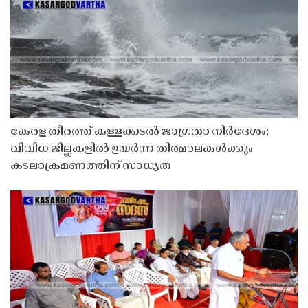
കേരള തീരത്ത് കള്ളക്കടൽ ജാഗ്രതാ നിർദേശം;
വിവിധ ജില്ലകളിൽ ഉയർന്ന തിരമാലകൾക്കും
കടലാക്രമണത്തിന് സാധ്യത