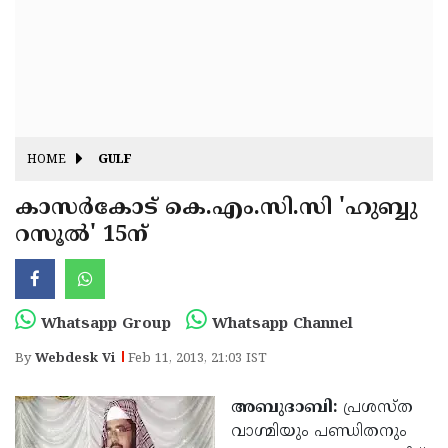
Fitr
May
Day
Eid
Al
Independence
Ad'ha
Day
Onam
HOME
GULF
J&K
State
കാസര്‍കോട് കെ.എം.സി.സി 'ഹുബ്ബു
Haryana
റസൂല്‍' 15ന്
Assembly
State
Diwali
Elections
Assembly
Christmas
Elections
New-
Whatsapp Group
Whatsapp Channel
Year
Republic
By
Webdesk Vi
Feb 11, 2013, 21:03 IST
Day
Budget
അബുദാബി:
പ്രശസ്ത
Delhi
വാഗ്മിയും പണ്ഡിതനും