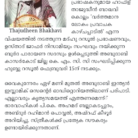
Election
പ്രഭാഷകനുമായ ഹാഫിള്
Maha
താജുദ്ധീന്‍ ബാഖവി
Shivarathri
International
കൊല്ലം 'വര്‍ത്തമാന
Women's
ലോകം പ്രവാചക
Anti-
Thajudheen Bhakhavi
കാഴ്ചപ്പാടില്‍' എന്ന
Day
Drug
Attukal
വിഷയത്തില്‍ നടത്തുന്ന മദ്ഹു റസൂല്‍ പ്രഭാഷണവും,
Campaign
Pongala
ഉസ്താദ് ജാഫര്‍ നിസാമിയും സംഘവും നയിക്കുന്ന
Holi
ബുര്‍ദ പാരായണ സദസും ഉള്‍പ്പെടുത്തി അബുദാബി
2025
2025
IPL
കാസര്‍കോട് ജില്ല കെ. എം. സി. സി സംഘടിപ്പിക്കുന്ന
2025
ഹുബ്ബു റസൂല്‍ ഫെബ്രുവരി 15ന് നടക്കും.
Eid
Al-
Waqf
വൈകുന്നേരം ഏഴ് മണി മുതല്‍ അബുദാബി ഇന്ത്യന്‍
Fitr
Bill
ഇസ്ലാമിക് സെന്റെര്‍ ഓഡിറ്റൊറിയത്തിലാണ് പരിപാടി.
Vishu
എല്ലാവരും കൃത്യസമയത്ത് എത്തണമെന്ന്്
2025
Controversy
Festival
Good
ഭാരവാഹികള്‍ പി.കെ. അഹമദ് ബല്ലാകടപ്പുറം,
2025
Friday
അബ്ദുര്‍ റഹിമാന്‍ പൊവ്വല്‍, അഷ്‌റഫ് കീഴൂര്‍
Easter
അറിയിച്ചു. സ്ത്രീകള്‍ക്ക് പ്രത്യേക സൗകര്യം
Observance
Sunday
By-
ഉണ്ടായിരിക്കുന്നതാണ്.
2025
2025
Election
Bihar