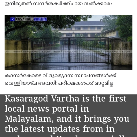
ഇനിമുതൽ സന്ദർശകർക്ക് ചായ സൽക്കാരം
കാസർകോട്ടെ വിദ്യാഭ്യാസ സ്ഥാപനങ്ങൾക്ക്
വെള്ളിയാഴ്ച അവധി; പരീക്ഷകൾക്ക് മാറ്റമില്ല
Kasaragod Vartha is the first
local news portal in
Malayalam, and it brings you
the latest updates from in