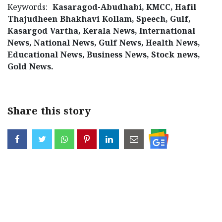
Keywords:
Kasaragod-Abudhabi, KMCC, Hafil
Updates
Assembly
Kerala
Thajudheen Bhakhavi Kollam, Speech, Gulf,
Polls
Local
Kasargod Vartha, Kerala News, International
Look
News, National News, Gulf News, Health News,
Body
Back
Educational News, Business News, Stock news,
Election
2025
Gold News.
Share this story